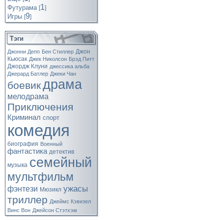
1
Футурама
[
]
9
Игры
[
]
Тэги
Джон
Джонни Депп
Бен Стиллер
Кьюсак
Джек Николсон
Брэд Питт
Джордж Клуни
джессика альба
Джерард Батлер
Джеки Чан
драма
боевик
мелодрама
Приключения
Криминал
спорт
комедия
биография
Военный
фантастика
детектив
семейный
музыка
мультфильм
ужасы
фэнтези
Мюзикл
триллер
Джеймс Кэвизел
Винс Вон
Джейсон Стэтхэм