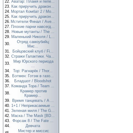
22.
Аватар: Пламя и пепе...
23.
Как приручить дракон...
24.
Мортал Комбат 2 / Mo...
25.
Как приручить дракон...
26.
Мстители Финал / Ave...
27.
Плохие парни навсегд...
28.
Новые мутанты / The ...
29.
Маленький Николя / L...
Отряд самоубийц:
30.
Мис...
31.
Бойцовский клуб / Fi...
32.
Стражи Галактики. Ча...
Мир Юрского периода
33.
...
34.
Тор: Рагнарёк / Thor...
35.
Бэтмен: Готэм в газо...
36.
Бладшот / Bloodshot
37.
Команда Тора / Team ...
Крамер против
38.
Крамер...
39.
Время танцевать / A ...
40.
1+1 / Неприкасаемые ...
41.
Зеленая миля / The G...
42.
Маска / The Mask [BD...
43.
Форсаж 8 / The Fate ...
44.
Девчата
Мистер и миссис
45.