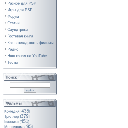
Разное для PSP
Игры для PSP
Форум
Статьи
Саундтреки
Гостевая книга
Как выкладывать фильмы
Радио
Наш канал на YouTube
Тесты
Поиск
Фильмы
435
Комедия
[
]
379
Триллер
[
]
451
Боевики
[
]
95
Мелодрама
[
]