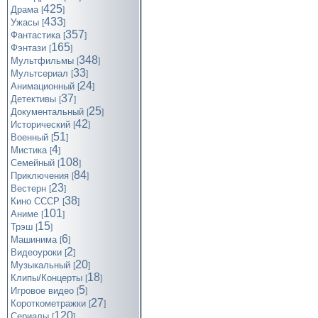
425
Драма
[
]
433
Ужасы
[
]
357
Фантастика
[
]
165
Фэнтази
[
]
348
Мультфильмы
[
]
33
Мультсериал
[
]
24
Анимационный
[
]
37
Детективы
[
]
25
Документальный
[
]
42
Исторический
[
]
51
Военный
[
]
4
Мистика
[
]
108
Семейный
[
]
84
Приключения
[
]
23
Вестерн
[
]
38
Кино СССР
[
]
101
Аниме
[
]
15
Трэш
[
]
6
Машинима
[
]
2
Видеоуроки
[
]
20
Музыкальный
[
]
18
Клипы/Концерты
[
]
5
Игровое видео
[
]
27
Короткометражки
[
]
120
Cериалы
[
]