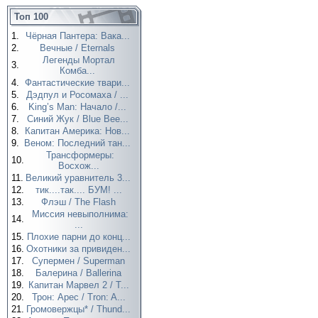
Топ 100
1.
Чёрная Пантера: Вака...
2.
Вечные / Eternals
Легенды Мортал
3.
Комба...
4.
Фантастические твари...
5.
Дэдпул и Росомаха / ...
6.
King’s Man: Начало /...
7.
Синий Жук / Blue Bee...
8.
Капитан Америка: Нов...
9.
Веном: Последний тан...
Трансформеры:
10.
Восхож...
11.
Великий уравнитель 3...
12.
тик....так.... БУМ! ...
13.
Флэш / The Flash
Миссия невыполнима:
14.
...
15.
Плохие парни до конц...
16.
Охотники за привиден...
17.
Супермен / Superman
18.
Балерина / Ballerina
19.
Капитан Марвел 2 / T...
20.
Трон: Арес / Tron: A...
21.
Громовержцы* / Thund...