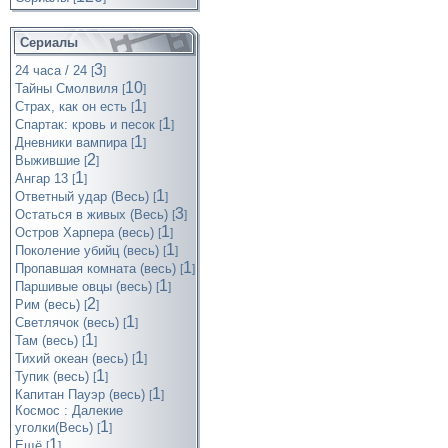
Сериалы
3
24 часа / 24
[
]
10
Тайны Смолвиля
[
]
1
Страх, как он есть
[
]
1
Спартак: кровь и песок
[
]
1
Дневники вампира
[
]
2
Выжившие
[
]
1
Ангар 13
[
]
1
Ответный удар (Весь)
[
]
3
Остаться в живых (Весь)
[
]
1
Остров Харпера (весь)
[
]
1
Поколение убийц (весь)
[
]
1
Пропавшая комната (весь)
[
]
1
Паршивые овцы (весь)
[
]
2
Рим (весь)
[
]
1
Светлячок (весь)
[
]
1
Там (весь)
[
]
1
Тихий океан (весь)
[
]
1
Тупик (весь)
[
]
1
Капитан Пауэр (весь)
[
]
Космос : Далекие
1
уголки(Весь)
[
]
1
Ещё
[
]