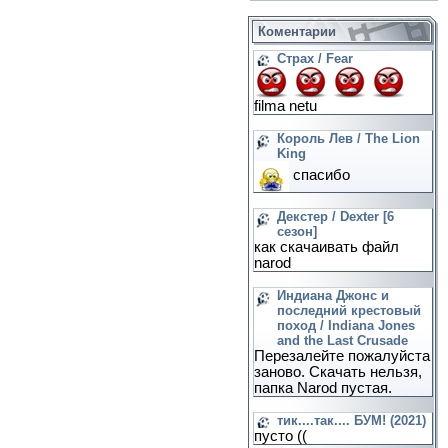
Коментарии
Страх / Fear
filma netu
Король Лев / The Lion
King
спасибо
Декстер / Dexter [6
сезон]
как скачаивать файл
narod
Индиана Джонс и
последний крестовый
поход / Indiana Jones
and the Last Crusade
Перезалейте пожалуйста
заново. Скачать нельзя,
папка Narod пустая.
тик....так.... БУМ! (2021)
пусто ((