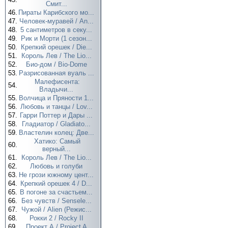
Смит...
46.
Пираты Карибского мо...
47.
Человек-муравей / An...
48.
5 сантиметров в секу...
49.
Рик и Морти (1 сезон...
50.
Крепкий орешек / Die...
51.
Король Лев / The Lio...
52.
Био-дом / Bio-Dome
53.
Разрисованная вуаль ...
Малефисента:
54.
Владычи...
55.
Волчица и Пряности 1...
56.
Любовь и танцы / Lov...
57.
Гарри Поттер и Дары ...
58.
Гладиатор / Gladiato...
59.
Властелин колец: Две...
Хатико: Самый
60.
верный...
61.
Король Лев / The Lio...
62.
Любовь и голуби
63.
Не грози южному цент...
64.
Крепкий орешек 4 / D...
65.
В погоне за счастьем...
66.
Без чувств / Sensele...
67.
Чужой / Alien (Режис...
68.
Рокки 2 / Rocky II
69.
Проект А / Project A