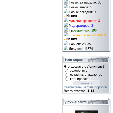
Новых за неделю: 36
Новых вчера: 5
Новых сегодня: 0
»
Из них
Администраторов: 3
Модераторов: 2
Проверенных: 196
Обычных юзеров: 39189
»
Из них
Парней: 28035
Девушек: 11374
Наш опрос
Что сделать с Лениным?
захоронить
оставить в мавзолее
клонировать
Результаты
|
Архив опросов
Всего ответов:
1114
Друзья сайта