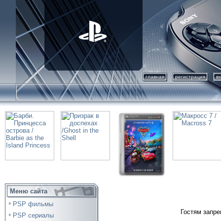
главная
регистрация
в
Меню сайта
PSP фильмы
Гостям запре
PSP сериалы