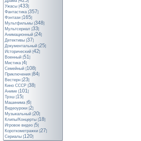
425
Драма
[
]
433
Ужасы
[
]
357
Фантастика
[
]
165
Фэнтази
[
]
348
Мультфильмы
[
]
33
Мультсериал
[
]
24
Анимационный
[
]
37
Детективы
[
]
25
Документальный
[
]
42
Исторический
[
]
51
Военный
[
]
4
Мистика
[
]
108
Семейный
[
]
84
Приключения
[
]
23
Вестерн
[
]
38
Кино СССР
[
]
101
Аниме
[
]
15
Трэш
[
]
6
Машинима
[
]
2
Видеоуроки
[
]
20
Музыкальный
[
]
18
Клипы/Концерты
[
]
5
Игровое видео
[
]
27
Короткометражки
[
]
120
Cериалы
[
]