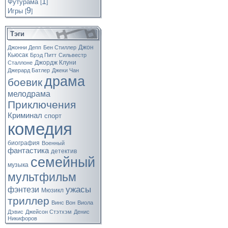
1
Футурама
[
]
9
Игры
[
]
Тэги
Джон
Джонни Депп
Бен Стиллер
Кьюсак
Брэд Питт
Сильвестр
Джордж Клуни
Сталлоне
Джерард Батлер
Джеки Чан
драма
боевик
мелодрама
Приключения
Криминал
спорт
комедия
биография
Военный
фантастика
детектив
семейный
музыка
мультфильм
ужасы
фэнтези
Мюзикл
триллер
Винс Вон
Виола
Дэвис
Джейсон Стэтхэм
Денис
Никифоров