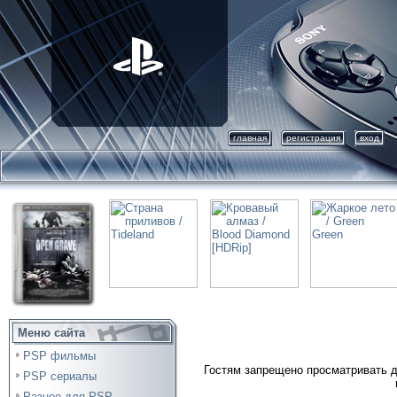
главная
регистрация
вход
Меню сайта
PSP фильмы
Гостям запрещено просматривать д
PSP сериалы
Разное для PSP