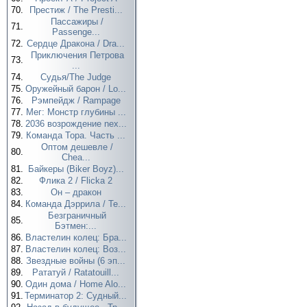
70.
Престиж / The Presti...
Пассажиры /
71.
Passenge...
72.
Сердце Дракона / Dra...
Приключения Петрова
73.
...
74.
Судья/The Judge
75.
Оружейный барон / Lo...
76.
Рэмпейдж / Rampage
77.
Мег: Монстр глубины ...
78.
2036 возрождение nex...
79.
Команда Тора. Часть ...
Оптом дешевле /
80.
Chea...
81.
Байкеры (Biker Boyz)...
82.
Флика 2 / Flicka 2
83.
Он – дракон
84.
Команда Дэррила / Te...
Безграничный
85.
Бэтмен:...
86.
Властелин колец: Бра...
87.
Властелин колец: Воз...
88.
Звездные войны (6 эп...
89.
Рататуй / Ratatouill...
90.
Один дома / Home Alo...
91.
Терминатор 2: Судный...