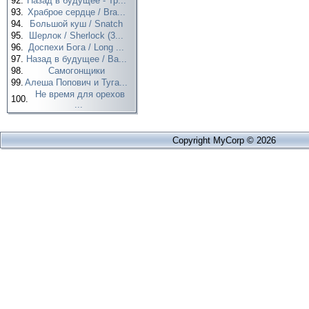
92.
Назад в будущее - Тр...
93.
Храброе сердце / Bra...
94.
Большой куш / Snatch
95.
Шерлок / Sherlock (3...
96.
Доспехи Бога / Long ...
97.
Назад в будущее / Ba...
98.
Самогонщики
99.
Алеша Попович и Туга...
Не время для орехов
100.
...
Copyright MyCorp © 2026