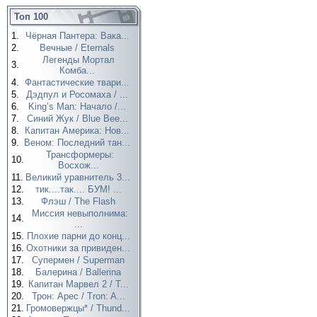
Топ 100
1.
Чёрная Пантера: Вака...
2.
Вечные / Eternals
Легенды Мортал
3.
Комба...
4.
Фантастические твари...
5.
Дэдпул и Росомаха / ...
6.
King’s Man: Начало /...
7.
Синий Жук / Blue Bee...
8.
Капитан Америка: Нов...
9.
Веном: Последний тан...
Трансформеры:
10.
Восхож...
11.
Великий уравнитель 3...
12.
тик....так.... БУМ! ...
13.
Флэш / The Flash
Миссия невыполнима:
14.
...
15.
Плохие парни до конц...
16.
Охотники за привиден...
17.
Супермен / Superman
18.
Балерина / Ballerina
19.
Капитан Марвел 2 / T...
20.
Трон: Арес / Tron: A...
21.
Громовержцы* / Thund...