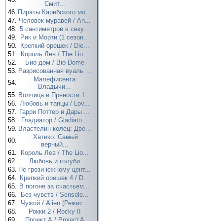
Смит...
46.
Пираты Карибского мо...
47.
Человек-муравей / An...
48.
5 сантиметров в секу...
49.
Рик и Морти (1 сезон...
50.
Крепкий орешек / Die...
51.
Король Лев / The Lio...
52.
Био-дом / Bio-Dome
53.
Разрисованная вуаль ...
Малефисента:
54.
Владычи...
55.
Волчица и Пряности 1...
56.
Любовь и танцы / Lov...
57.
Гарри Поттер и Дары ...
58.
Гладиатор / Gladiato...
59.
Властелин колец: Две...
Хатико: Самый
60.
верный...
61.
Король Лев / The Lio...
62.
Любовь и голуби
63.
Не грози южному цент...
64.
Крепкий орешек 4 / D...
65.
В погоне за счастьем...
66.
Без чувств / Sensele...
67.
Чужой / Alien (Режис...
68.
Рокки 2 / Rocky II
69.
Проект А / Project A