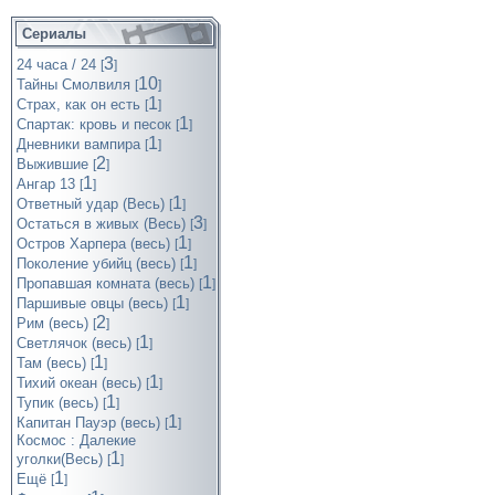
Сериалы
3
24 часа / 24
[
]
10
Тайны Смолвиля
[
]
1
Страх, как он есть
[
]
1
Спартак: кровь и песок
[
]
1
Дневники вампира
[
]
2
Выжившие
[
]
1
Ангар 13
[
]
1
Ответный удар (Весь)
[
]
3
Остаться в живых (Весь)
[
]
1
Остров Харпера (весь)
[
]
1
Поколение убийц (весь)
[
]
1
Пропавшая комната (весь)
[
]
1
Паршивые овцы (весь)
[
]
2
Рим (весь)
[
]
1
Светлячок (весь)
[
]
1
Там (весь)
[
]
1
Тихий океан (весь)
[
]
1
Тупик (весь)
[
]
1
Капитан Пауэр (весь)
[
]
Космос : Далекие
1
уголки(Весь)
[
]
1
Ещё
[
]