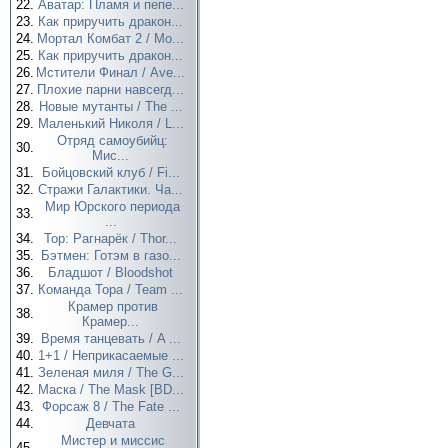
22.
Аватар: Пламя и пепе...
23.
Как приручить дракон...
24.
Мортал Комбат 2 / Mo...
25.
Как приручить дракон...
26.
Мстители Финал / Ave...
27.
Плохие парни навсегд...
28.
Новые мутанты / The ...
29.
Маленький Николя / L...
Отряд самоубийц:
30.
Мис...
31.
Бойцовский клуб / Fi...
32.
Стражи Галактики. Ча...
Мир Юрского периода
33.
...
34.
Тор: Рагнарёк / Thor...
35.
Бэтмен: Готэм в газо...
36.
Бладшот / Bloodshot
37.
Команда Тора / Team ...
Крамер против
38.
Крамер...
39.
Время танцевать / A ...
40.
1+1 / Неприкасаемые ...
41.
Зеленая миля / The G...
42.
Маска / The Mask [BD...
43.
Форсаж 8 / The Fate ...
44.
Девчата
Мистер и миссис
45.