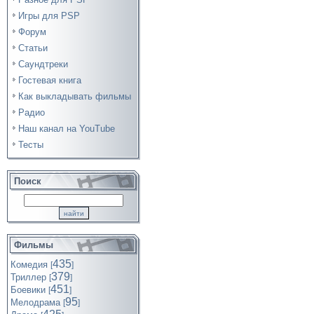
Игры для PSP
Форум
Статьи
Саундтреки
Гостевая книга
Как выкладывать фильмы
Радио
Наш канал на YouTube
Тесты
Поиск
Фильмы
435
Комедия
[
]
379
Триллер
[
]
451
Боевики
[
]
95
Мелодрама
[
]