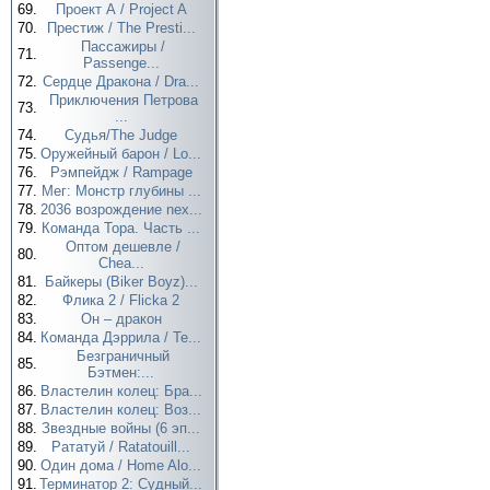
69.
Проект А / Project A
70.
Престиж / The Presti...
Пассажиры /
71.
Passenge...
72.
Сердце Дракона / Dra...
Приключения Петрова
73.
...
74.
Судья/The Judge
75.
Оружейный барон / Lo...
76.
Рэмпейдж / Rampage
77.
Мег: Монстр глубины ...
78.
2036 возрождение nex...
79.
Команда Тора. Часть ...
Оптом дешевле /
80.
Chea...
81.
Байкеры (Biker Boyz)...
82.
Флика 2 / Flicka 2
83.
Он – дракон
84.
Команда Дэррила / Te...
Безграничный
85.
Бэтмен:...
86.
Властелин колец: Бра...
87.
Властелин колец: Воз...
88.
Звездные войны (6 эп...
89.
Рататуй / Ratatouill...
90.
Один дома / Home Alo...
91.
Терминатор 2: Судный...