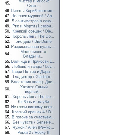
Мистер и миссис
45.
Смит...
46.
Пираты Карибского мо...
47.
Человек-муравей / An...
48.
5 сантиметров в секу...
49.
Рик и Морти (1 сезон...
50.
Крепкий орешек / Die...
51.
Король Лев / The Lio...
52.
Био-дом / Bio-Dome
53.
Разрисованная вуаль ...
Малефисента:
54.
Владычи...
55.
Волчица и Пряности 1...
56.
Любовь и танцы / Lov...
57.
Гарри Поттер и Дары ...
58.
Гладиатор / Gladiato...
59.
Властелин колец: Две...
Хатико: Самый
60.
верный...
61.
Король Лев / The Lio...
62.
Любовь и голуби
63.
Не грози южному цент...
64.
Крепкий орешек 4 / D...
65.
В погоне за счастьем...
66.
Без чувств / Sensele...
67.
Чужой / Alien (Режис...
68.
Рокки 2 / Rocky II