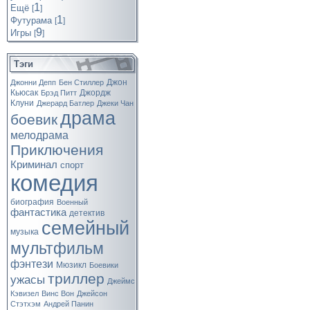
1
Ещё
[
]
1
Футурама
[
]
9
Игры
[
]
Тэги
Джон
Джонни Депп
Бен Стиллер
Кьюсак
Джордж
Брэд Питт
Клуни
Джерард Батлер
Джеки Чан
драма
боевик
мелодрама
Приключения
Криминал
спорт
комедия
биография
Военный
фантастика
детектив
семейный
музыка
мультфильм
фэнтези
Мюзикл
Боевики
триллер
ужасы
Джеймс
Кэвизел
Винс Вон
Джейсон
Стэтхэм
Андрей Панин