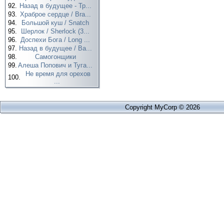
92.
Назад в будущее - Тр...
93.
Храброе сердце / Bra...
94.
Большой куш / Snatch
95.
Шерлок / Sherlock (3...
96.
Доспехи Бога / Long ...
97.
Назад в будущее / Ba...
98.
Самогонщики
99.
Алеша Попович и Туга...
Не время для орехов
100.
...
Copyright MyCorp © 2026