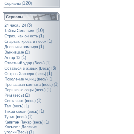
120
Cериалы
[
]
Сериалы
3
24 часа / 24
[
]
10
Тайны Смолвиля
[
]
1
Страх, как он есть
[
]
1
Спартак: кровь и песок
[
]
1
Дневники вампира
[
]
2
Выжившие
[
]
1
Ангар 13
[
]
1
Ответный удар (Весь)
[
]
3
Остаться в живых (Весь)
[
]
1
Остров Харпера (весь)
[
]
1
Поколение убийц (весь)
[
]
1
Пропавшая комната (весь)
[
]
1
Паршивые овцы (весь)
[
]
2
Рим (весь)
[
]
1
Светлячок (весь)
[
]
1
Там (весь)
[
]
1
Тихий океан (весь)
[
]
1
Тупик (весь)
[
]
1
Капитан Пауэр (весь)
[
]
Космос : Далекие
1
уголки(Весь)
[
]