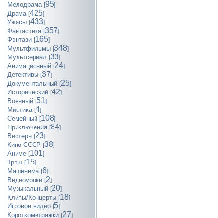
95
Мелодрама
[
]
425
Драма
[
]
433
Ужасы
[
]
357
Фантастика
[
]
165
Фэнтази
[
]
348
Мультфильмы
[
]
33
Мультсериал
[
]
24
Анимационный
[
]
37
Детективы
[
]
25
Документальный
[
]
42
Исторический
[
]
51
Военный
[
]
4
Мистика
[
]
108
Семейный
[
]
84
Приключения
[
]
23
Вестерн
[
]
38
Кино СССР
[
]
101
Аниме
[
]
15
Трэш
[
]
6
Машинима
[
]
2
Видеоуроки
[
]
20
Музыкальный
[
]
18
Клипы/Концерты
[
]
5
Игровое видео
[
]
27
Короткометражки
[
]