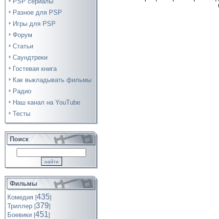
PSP сериалы
Разное для PSP
Игры для PSP
Форум
Статьи
Саундтреки
Гостевая книга
Как выкладывать фильмы
Радио
Наш канал на YouTube
Тесты
Поиск
Фильмы
435
Комедия
[
]
379
Триллер
[
]
451
Боевики
[
]