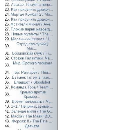
22.
Аватар: Пламя и пепе...
23.
Как приручить дракон...
24.
Мортал Комбат 2 / Mo...
25.
Как приручить дракон...
26.
Мстители Финал / Ave...
27.
Плохие парни навсегд...
28.
Новые мутанты / The ...
29.
Маленький Николя / L...
Отряд самоубийц:
30.
Мис...
31.
Бойцовский клуб / Fi...
32.
Стражи Галактики. Ча...
Мир Юрского периода
33.
...
34.
Тор: Рагнарёк / Thor...
35.
Бэтмен: Готэм в газо...
36.
Бладшот / Bloodshot
37.
Команда Тора / Team ...
Крамер против
38.
Крамер...
39.
Время танцевать / A ...
40.
1+1 / Неприкасаемые ...
41.
Зеленая миля / The G...
42.
Маска / The Mask [BD...
43.
Форсаж 8 / The Fate ...
44.
Девчата