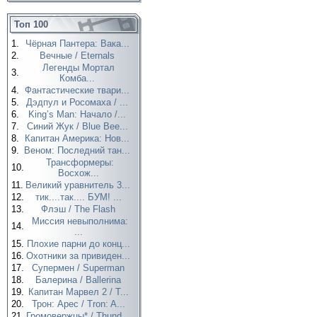
Топ 100
1.
Чёрная Пантера: Вака...
2.
Вечные / Eternals
Легенды Мортал
3.
Комба...
4.
Фантастические твари...
5.
Дэдпул и Росомаха / ...
6.
King’s Man: Начало /...
7.
Синий Жук / Blue Bee...
8.
Капитан Америка: Нов...
9.
Веном: Последний тан...
Трансформеры:
10.
Восхож...
11.
Великий уравнитель 3...
12.
тик....так.... БУМ! ...
13.
Флэш / The Flash
Миссия невыполнима:
14.
...
15.
Плохие парни до конц...
16.
Охотники за привиден...
17.
Супермен / Superman
18.
Балерина / Ballerina
19.
Капитан Марвел 2 / T...
20.
Трон: Арес / Tron: A...
21.
Громовержцы* / Thund...