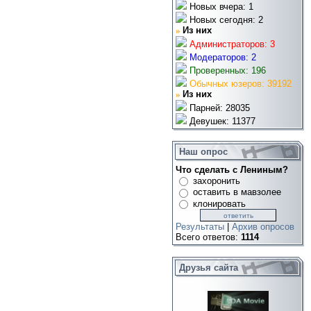
Новых вчера: 1
Новых сегодня: 2
»
Из них
Администраторов: 3
Модераторов: 2
Проверенных: 196
Обычных юзеров: 39192
»
Из них
Парней: 28035
Девушек: 11377
Наш опрос
Что сделать с Лениным?
захоронить
оставить в мавзолее
клонировать
Результаты
|
Архив опросов
Всего ответов:
1114
Друзья сайта