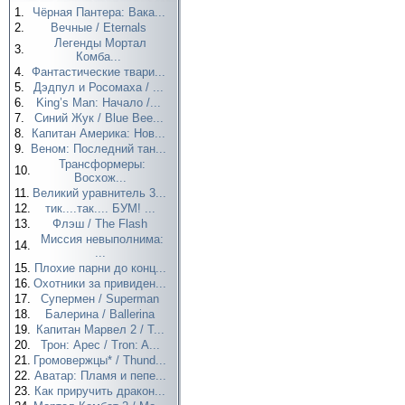
1.
Чёрная Пантера: Вака...
2.
Вечные / Eternals
Легенды Мортал
3.
Комба...
4.
Фантастические твари...
5.
Дэдпул и Росомаха / ...
6.
King’s Man: Начало /...
7.
Синий Жук / Blue Bee...
8.
Капитан Америка: Нов...
9.
Веном: Последний тан...
Трансформеры:
10.
Восхож...
11.
Великий уравнитель 3...
12.
тик....так.... БУМ! ...
13.
Флэш / The Flash
Миссия невыполнима:
14.
...
15.
Плохие парни до конц...
16.
Охотники за привиден...
17.
Супермен / Superman
18.
Балерина / Ballerina
19.
Капитан Марвел 2 / T...
20.
Трон: Арес / Tron: A...
21.
Громовержцы* / Thund...
22.
Аватар: Пламя и пепе...
23.
Как приручить дракон...