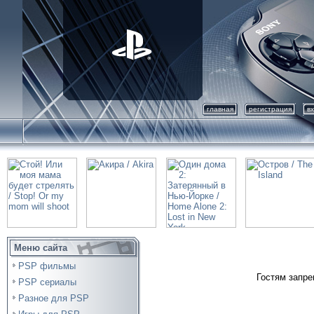
главная
регистрация
в
Меню сайта
PSP фильмы
Гостям запре
PSP сериалы
Разное для PSP