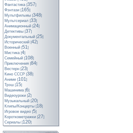
357
Фантастика
[
]
165
Фэнтази
[
]
348
Мультфильмы
[
]
33
Мультсериал
[
]
24
Анимационный
[
]
37
Детективы
[
]
25
Документальный
[
]
42
Исторический
[
]
51
Военный
[
]
4
Мистика
[
]
108
Семейный
[
]
84
Приключения
[
]
23
Вестерн
[
]
38
Кино СССР
[
]
101
Аниме
[
]
15
Трэш
[
]
6
Машинима
[
]
2
Видеоуроки
[
]
20
Музыкальный
[
]
18
Клипы/Концерты
[
]
5
Игровое видео
[
]
27
Короткометражки
[
]
120
Cериалы
[
]