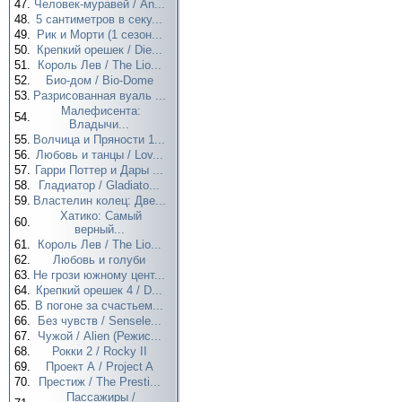
47.
Человек-муравей / An...
48.
5 сантиметров в секу...
49.
Рик и Морти (1 сезон...
50.
Крепкий орешек / Die...
51.
Король Лев / The Lio...
52.
Био-дом / Bio-Dome
53.
Разрисованная вуаль ...
Малефисента:
54.
Владычи...
55.
Волчица и Пряности 1...
56.
Любовь и танцы / Lov...
57.
Гарри Поттер и Дары ...
58.
Гладиатор / Gladiato...
59.
Властелин колец: Две...
Хатико: Самый
60.
верный...
61.
Король Лев / The Lio...
62.
Любовь и голуби
63.
Не грози южному цент...
64.
Крепкий орешек 4 / D...
65.
В погоне за счастьем...
66.
Без чувств / Sensele...
67.
Чужой / Alien (Режис...
68.
Рокки 2 / Rocky II
69.
Проект А / Project A
70.
Престиж / The Presti...
Пассажиры /