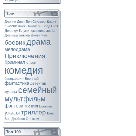
[
]
Тэги
Джон
Джонни Депп
Бен Стиллер
Кьюсак
Джек Николсон
Брэд Питт
Джордж Клуни
джессика альба
Джерард Батлер
Джеки Чан
драма
боевик
мелодрама
Приключения
Криминал
спорт
комедия
биография
Военный
фантастика
детектив
семейный
музыка
мультфильм
фэнтези
Мюзикл
Боевики
триллер
ужасы
Винс
Вон
Джейсон Стэтхэм
Топ 100