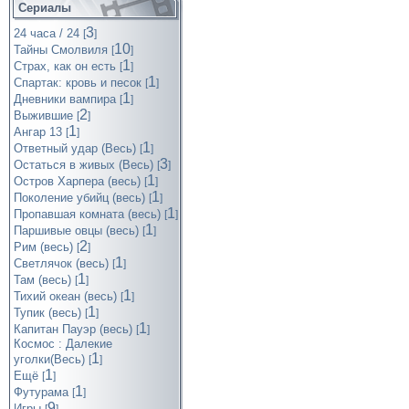
Сериалы
3
24 часа / 24
[
]
10
Тайны Смолвиля
[
]
1
Страх, как он есть
[
]
1
Спартак: кровь и песок
[
]
1
Дневники вампира
[
]
2
Выжившие
[
]
1
Ангар 13
[
]
1
Ответный удар (Весь)
[
]
3
Остаться в живых (Весь)
[
]
1
Остров Харпера (весь)
[
]
1
Поколение убийц (весь)
[
]
1
Пропавшая комната (весь)
[
]
1
Паршивые овцы (весь)
[
]
2
Рим (весь)
[
]
1
Светлячок (весь)
[
]
1
Там (весь)
[
]
1
Тихий океан (весь)
[
]
1
Тупик (весь)
[
]
1
Капитан Пауэр (весь)
[
]
Космос : Далекие
1
уголки(Весь)
[
]
1
Ещё
[
]
1
Футурама
[
]
9
Игры