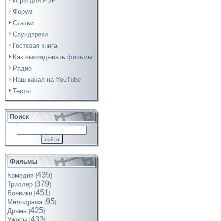
Игры для PSP
Форум
Статьи
Саундтреки
Гостевая книга
Как выкладывать фильмы
Радио
Наш канал на YouTube
Тесты
Поиск
Фильмы
435
Комедия
[
]
379
Триллер
[
]
451
Боевики
[
]
95
Мелодрама
[
]
425
Драма
[
]
433
Ужасы
[
]