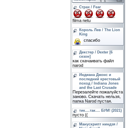
Страх / Fear
filma netu
Король Лев / The Lion
King
спасибо
Декстер / Dexter [6
сезон]
как скачаивать файл
narod
Индиана Джонс и
последний крестовый
поход / Indiana Jones
and the Last Crusade
Перезалейте пожалуйста
заново. Скачать нельзя,
папка Narod пустая.
тик....так.... БУМ! (2021)
пусто ((
Манускрипт ниндзя /