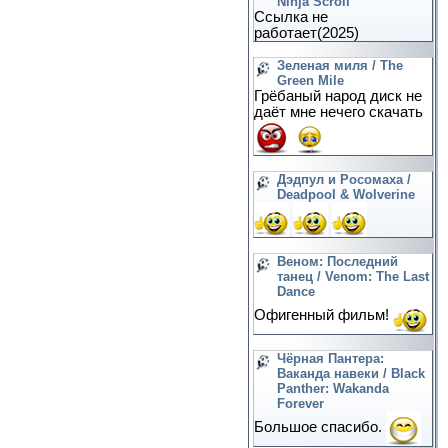
Ninja Scroll
Ссылка не
работает(2025)
Зеленая миля / The
Green Mile
Грёбаный народ диск не
даёт мне нечего скачать
Дэдпул и Росомаха /
Deadpool & Wolverine
Веном: Последний
танец / Venom: The Last
Dance
Офигенный фильм!
Чёрная Пантера:
Ваканда навеки / Black
Panther: Wakanda
Forever
Большое спасибо.