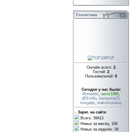
Статистика
Онлайн всего:
2
Гостей:
2
Пользователей:
0
Cегодня у нас были:
Romantic
,
ramiz1995
,
dEEm0n
,
haveyona23
,
kosgalpi
,
maksimusatuy
»
Зарег. на сайте
Всего: 39413
Новых за месяц: 156
Новых за неделю: 34