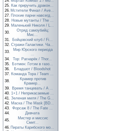
24.
Мортал Комбат 2 / Mo...
25.
Как приручить дракон...
26.
Мстители Финал / Ave...
27.
Плохие парни навсегд...
28.
Новые мутанты / The ...
29.
Маленький Николя / L...
Отряд самоубийц:
30.
Мис...
31.
Бойцовский клуб / Fi...
32.
Стражи Галактики. Ча...
Мир Юрского периода
33.
...
34.
Тор: Рагнарёк / Thor...
35.
Бэтмен: Готэм в газо...
36.
Бладшот / Bloodshot
37.
Команда Тора / Team ...
Крамер против
38.
Крамер...
39.
Время танцевать / A ...
40.
1+1 / Неприкасаемые ...
41.
Зеленая миля / The G...
42.
Маска / The Mask [BD...
43.
Форсаж 8 / The Fate ...
44.
Девчата
Мистер и миссис
45.
Смит...
46.
Пираты Карибского мо...