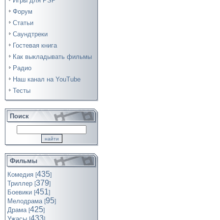
Игры для PSP
Форум
Статьи
Саундтреки
Гостевая книга
Как выкладывать фильмы
Радио
Наш канал на YouTube
Тесты
Поиск
Фильмы
435
Комедия
[
]
379
Триллер
[
]
451
Боевики
[
]
95
Мелодрама
[
]
425
Драма
[
]
433
Ужасы
[
]