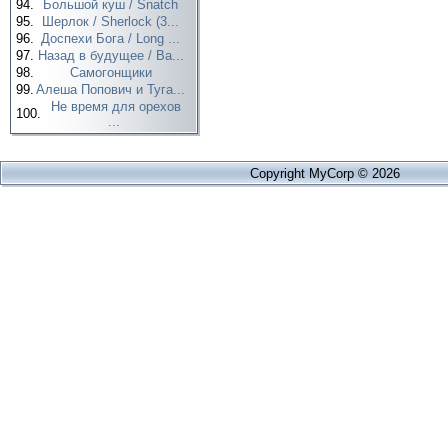
94.
Большой куш / Snatch
95.
Шерлок / Sherlock (3...
96.
Доспехи Бога / Long ...
97.
Назад в будущее / Ba...
98.
Самогонщики
99.
Алеша Попович и Туга...
Не время для орехов
100.
...
Copyright MyCorp © 2026