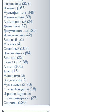
357
Фантастика
[
]
165
Фэнтази
[
]
348
Мультфильмы
[
]
33
Мультсериал
[
]
24
Анимационный
[
]
37
Детективы
[
]
25
Документальный
[
]
42
Исторический
[
]
51
Военный
[
]
4
Мистика
[
]
108
Семейный
[
]
84
Приключения
[
]
23
Вестерн
[
]
38
Кино СССР
[
]
101
Аниме
[
]
15
Трэш
[
]
6
Машинима
[
]
2
Видеоуроки
[
]
20
Музыкальный
[
]
18
Клипы/Концерты
[
]
5
Игровое видео
[
]
27
Короткометражки
[
]
120
Cериалы
[
]