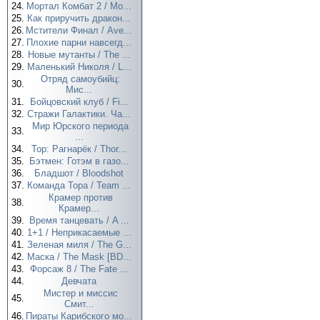
24.
Мортал Комбат 2 / Mo...
25.
Как приручить дракон...
26.
Мстители Финал / Ave...
27.
Плохие парни навсегд...
28.
Новые мутанты / The ...
29.
Маленький Николя / L...
Отряд самоубийц:
30.
Мис...
31.
Бойцовский клуб / Fi...
32.
Стражи Галактики. Ча...
Мир Юрского периода
33.
...
34.
Тор: Рагнарёк / Thor...
35.
Бэтмен: Готэм в газо...
36.
Бладшот / Bloodshot
37.
Команда Тора / Team ...
Крамер против
38.
Крамер...
39.
Время танцевать / A ...
40.
1+1 / Неприкасаемые ...
41.
Зеленая миля / The G...
42.
Маска / The Mask [BD...
43.
Форсаж 8 / The Fate ...
44.
Девчата
Мистер и миссис
45.
Смит...
46.
Пираты Карибского мо...