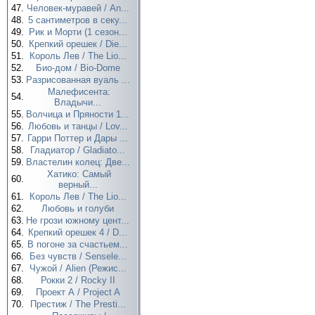
47.
Человек-муравей / An...
48.
5 сантиметров в секу...
49.
Рик и Морти (1 сезон...
50.
Крепкий орешек / Die...
51.
Король Лев / The Lio...
52.
Био-дом / Bio-Dome
53.
Разрисованная вуаль ...
Малефисента:
54.
Владычи...
55.
Волчица и Пряности 1...
56.
Любовь и танцы / Lov...
57.
Гарри Поттер и Дары ...
58.
Гладиатор / Gladiato...
59.
Властелин колец: Две...
Хатико: Самый
60.
верный...
61.
Король Лев / The Lio...
62.
Любовь и голуби
63.
Не грози южному цент...
64.
Крепкий орешек 4 / D...
65.
В погоне за счастьем...
66.
Без чувств / Sensele...
67.
Чужой / Alien (Режис...
68.
Рокки 2 / Rocky II
69.
Проект А / Project A
70.
Престиж / The Presti...