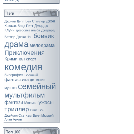
[
]
Тэги
Джон
Джонни Депп
Бен Стиллер
Кьюсак
Джордж
Брэд Питт
Клуни
джессика альба
Джерард
боевик
Батлер
Джеки Чан
драма
мелодрама
Приключения
Криминал
спорт
комедия
биография
Военный
фантастика
детектив
семейный
музыка
мультфильм
ужасы
фэнтези
Мюзикл
триллер
Винс Вон
Джейсон Стэтхэм
Билл Мюррей
Алан Аркин
Топ 100