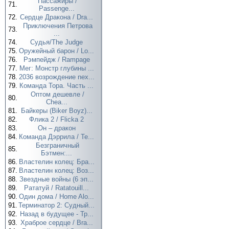
Пассажиры /
71.
Passenge...
72.
Сердце Дракона / Dra...
Приключения Петрова
73.
...
74.
Судья/The Judge
75.
Оружейный барон / Lo...
76.
Рэмпейдж / Rampage
77.
Мег: Монстр глубины ...
78.
2036 возрождение nex...
79.
Команда Тора. Часть ...
Оптом дешевле /
80.
Chea...
81.
Байкеры (Biker Boyz)...
82.
Флика 2 / Flicka 2
83.
Он – дракон
84.
Команда Дэррила / Te...
Безграничный
85.
Бэтмен:...
86.
Властелин колец: Бра...
87.
Властелин колец: Воз...
88.
Звездные войны (6 эп...
89.
Рататуй / Ratatouill...
90.
Один дома / Home Alo...
91.
Терминатор 2: Судный...
92.
Назад в будущее - Тр...
93.
Храброе сердце / Bra...