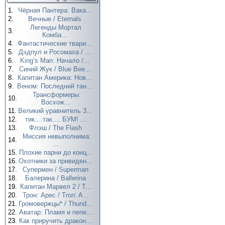
1.
Чёрная Пантера: Вака...
2.
Вечные / Eternals
Легенды Мортал
3.
Комба...
4.
Фантастические твари...
5.
Дэдпул и Росомаха / ...
6.
King’s Man: Начало /...
7.
Синий Жук / Blue Bee...
8.
Капитан Америка: Нов...
9.
Веном: Последний тан...
Трансформеры:
10.
Восхож...
11.
Великий уравнитель 3...
12.
тик....так.... БУМ! ...
13.
Флэш / The Flash
Миссия невыполнима:
14.
...
15.
Плохие парни до конц...
16.
Охотники за привиден...
17.
Супермен / Superman
18.
Балерина / Ballerina
19.
Капитан Марвел 2 / T...
20.
Трон: Арес / Tron: A...
21.
Громовержцы* / Thund...
22.
Аватар: Пламя и пепе...
23.
Как приручить дракон...