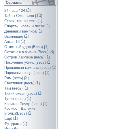
Сериалы
3
24 часа / 24
[
]
10
Тайны Смолвиля
[
]
1
Страх, как он есть
[
]
1
Спартак: кровь и песок
[
]
1
Дневники вампира
[
]
2
Выжившие
[
]
1
Ангар 13
[
]
1
Ответный удар (Весь)
[
]
3
Остаться в живых (Весь)
[
]
1
Остров Харпера (весь)
[
]
1
Поколение убийц (весь)
[
]
1
Пропавшая комната (весь)
[
]
1
Паршивые овцы (весь)
[
]
2
Рим (весь)
[
]
1
Светлячок (весь)
[
]
1
Там (весь)
[
]
1
Тихий океан (весь)
[
]
1
Тупик (весь)
[
]
1
Капитан Пауэр (весь)
[
]
Космос : Далекие
1
уголки(Весь)
[
]
1
Ещё
[
]
1
Футурама
[
]
9
Игры