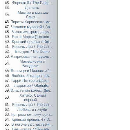
43.
Форсаж 8 / The Fate ...
44.
Девчата
Мистер и миссис
45.
Смит...
46.
Пираты Карибского мо...
47.
Человек-муравей / An...
48.
5 сантиметров в секу...
49.
Рик и Морти (1 сезон...
50.
Крепкий орешек / Die...
51.
Король Лев / The Lio...
52.
Био-дом / Bio-Dome
53.
Разрисованная вуаль ...
Малефисента:
54.
Владычи...
55.
Волчица и Пряности 1...
56.
Любовь и танцы / Lov...
57.
Гарри Поттер и Дары ...
58.
Гладиатор / Gladiato...
59.
Властелин колец: Две...
Хатико: Самый
60.
верный...
61.
Король Лев / The Lio...
62.
Любовь и голуби
63.
Не грози южному цент...
64.
Крепкий орешек 4 / D...
65.
В погоне за счастьем...
66.
Без чувств / Sensele...