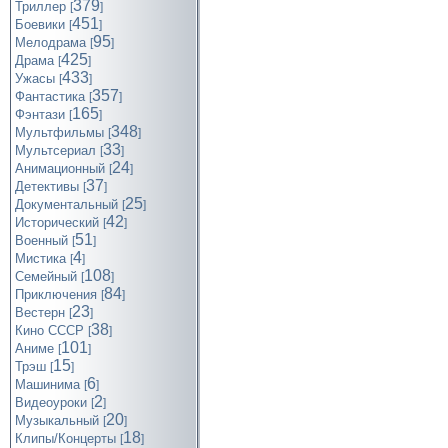
379
Триллер
[
]
451
Боевики
[
]
95
Мелодрама
[
]
425
Драма
[
]
433
Ужасы
[
]
357
Фантастика
[
]
165
Фэнтази
[
]
348
Мультфильмы
[
]
33
Мультсериал
[
]
24
Анимационный
[
]
37
Детективы
[
]
25
Документальный
[
]
42
Исторический
[
]
51
Военный
[
]
4
Мистика
[
]
108
Семейный
[
]
84
Приключения
[
]
23
Вестерн
[
]
38
Кино СССР
[
]
101
Аниме
[
]
15
Трэш
[
]
6
Машинима
[
]
2
Видеоуроки
[
]
20
Музыкальный
[
]
18
Клипы/Концерты
[
]