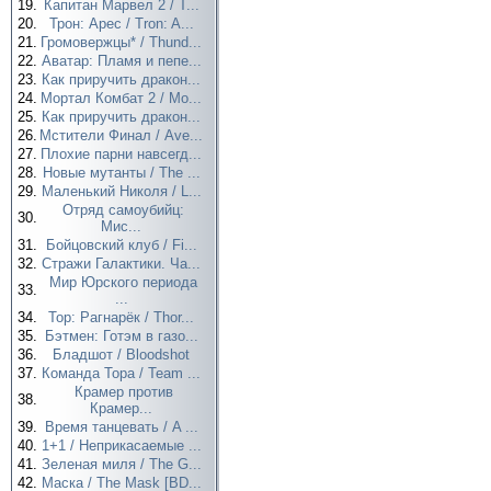
19.
Капитан Марвел 2 / T...
20.
Трон: Арес / Tron: A...
21.
Громовержцы* / Thund...
22.
Аватар: Пламя и пепе...
23.
Как приручить дракон...
24.
Мортал Комбат 2 / Mo...
25.
Как приручить дракон...
26.
Мстители Финал / Ave...
27.
Плохие парни навсегд...
28.
Новые мутанты / The ...
29.
Маленький Николя / L...
Отряд самоубийц:
30.
Мис...
31.
Бойцовский клуб / Fi...
32.
Стражи Галактики. Ча...
Мир Юрского периода
33.
...
34.
Тор: Рагнарёк / Thor...
35.
Бэтмен: Готэм в газо...
36.
Бладшот / Bloodshot
37.
Команда Тора / Team ...
Крамер против
38.
Крамер...
39.
Время танцевать / A ...
40.
1+1 / Неприкасаемые ...
41.
Зеленая миля / The G...
42.
Маска / The Mask [BD...