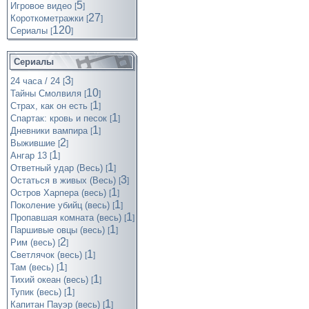
5
Игровое видео
[
]
27
Короткометражки
[
]
120
Cериалы
[
]
Сериалы
3
24 часа / 24
[
]
10
Тайны Смолвиля
[
]
1
Страх, как он есть
[
]
1
Спартак: кровь и песок
[
]
1
Дневники вампира
[
]
2
Выжившие
[
]
1
Ангар 13
[
]
1
Ответный удар (Весь)
[
]
3
Остаться в живых (Весь)
[
]
1
Остров Харпера (весь)
[
]
1
Поколение убийц (весь)
[
]
1
Пропавшая комната (весь)
[
]
1
Паршивые овцы (весь)
[
]
2
Рим (весь)
[
]
1
Светлячок (весь)
[
]
1
Там (весь)
[
]
1
Тихий океан (весь)
[
]
1
Тупик (весь)
[
]
1
Капитан Пауэр (весь)
[
]