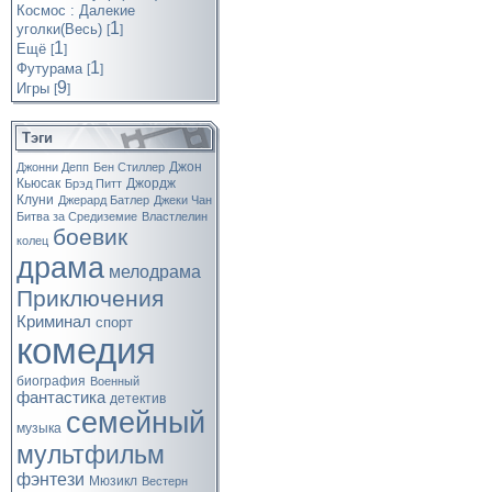
Космос : Далекие
1
уголки(Весь)
[
]
1
Ещё
[
]
1
Футурама
[
]
9
Игры
[
]
Тэги
Джон
Джонни Депп
Бен Стиллер
Кьюсак
Джордж
Брэд Питт
Клуни
Джерард Батлер
Джеки Чан
Битва за Средиземие
Властлелин
боевик
колец
драма
мелодрама
Приключения
Криминал
спорт
комедия
биография
Военный
фантастика
детектив
семейный
музыка
мультфильм
фэнтези
Мюзикл
Вестерн