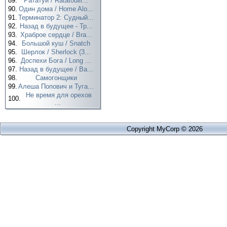
89.
Рататуй / Ratatouill...
90.
Один дома / Home Alo...
91.
Терминатор 2: Судный...
92.
Назад в будущее - Тр...
93.
Храброе сердце / Bra...
94.
Большой куш / Snatch
95.
Шерлок / Sherlock (3...
96.
Доспехи Бога / Long ...
97.
Назад в будущее / Ba...
98.
Самогонщики
99.
Алеша Попович и Туга...
Не время для орехов
100.
...
Copyright MyCorp © 2026