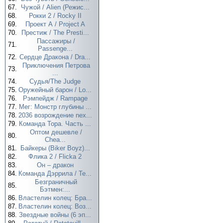
67.
Чужой / Alien (Режис...
68.
Рокки 2 / Rocky II
69.
Проект А / Project A
70.
Престиж / The Presti...
Пассажиры /
71.
Passenge...
72.
Сердце Дракона / Dra...
Приключения Петрова
73.
...
74.
Судья/The Judge
75.
Оружейный барон / Lo...
76.
Рэмпейдж / Rampage
77.
Мег: Монстр глубины ...
78.
2036 возрождение nex...
79.
Команда Тора. Часть ...
Оптом дешевле /
80.
Chea...
81.
Байкеры (Biker Boyz)...
82.
Флика 2 / Flicka 2
83.
Он – дракон
84.
Команда Дэррила / Te...
Безграничный
85.
Бэтмен:...
86.
Властелин колец: Бра...
87.
Властелин колец: Воз...
88.
Звездные войны (6 эп...