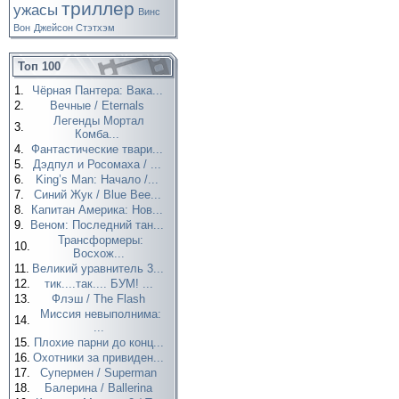
триллер
ужасы
Винс
Вон
Джейсон Стэтхэм
Топ 100
1.
Чёрная Пантера: Вака...
2.
Вечные / Eternals
Легенды Мортал
3.
Комба...
4.
Фантастические твари...
5.
Дэдпул и Росомаха / ...
6.
King’s Man: Начало /...
7.
Синий Жук / Blue Bee...
8.
Капитан Америка: Нов...
9.
Веном: Последний тан...
Трансформеры:
10.
Восхож...
11.
Великий уравнитель 3...
12.
тик....так.... БУМ! ...
13.
Флэш / The Flash
Миссия невыполнима:
14.
...
15.
Плохие парни до конц...
16.
Охотники за привиден...
17.
Супермен / Superman
18.
Балерина / Ballerina