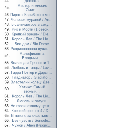
44.
Девчата
Мистер и миссис
45.
Смит...
46.
Пираты Карибского мо...
47.
Человек-муравей / An...
48.
5 сантиметров в секу...
49.
Рик и Морти (1 сезон...
50.
Крепкий орешек / Die...
51.
Король Лев / The Lio...
52.
Био-дом / Bio-Dome
53.
Разрисованная вуаль ...
Малефисента:
54.
Владычи...
55.
Волчица и Пряности 1...
56.
Любовь и танцы / Lov...
57.
Гарри Поттер и Дары ...
58.
Гладиатор / Gladiato...
59.
Властелин колец: Две...
Хатико: Самый
60.
верный...
61.
Король Лев / The Lio...
62.
Любовь и голуби
63.
Не грози южному цент...
64.
Крепкий орешек 4 / D...
65.
В погоне за счастьем...
66.
Без чувств / Sensele...
67.
Чужой / Alien (Режис...