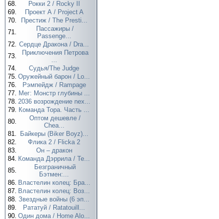
68.
Рокки 2 / Rocky II
69.
Проект А / Project A
70.
Престиж / The Presti...
Пассажиры /
71.
Passenge...
72.
Сердце Дракона / Dra...
Приключения Петрова
73.
...
74.
Судья/The Judge
75.
Оружейный барон / Lo...
76.
Рэмпейдж / Rampage
77.
Мег: Монстр глубины ...
78.
2036 возрождение nex...
79.
Команда Тора. Часть ...
Оптом дешевле /
80.
Chea...
81.
Байкеры (Biker Boyz)...
82.
Флика 2 / Flicka 2
83.
Он – дракон
84.
Команда Дэррила / Te...
Безграничный
85.
Бэтмен:...
86.
Властелин колец: Бра...
87.
Властелин колец: Воз...
88.
Звездные войны (6 эп...
89.
Рататуй / Ratatouill...
90.
Один дома / Home Alo...