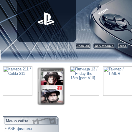
главная
регистрация
вход
Меню сайта
PSP фильмы