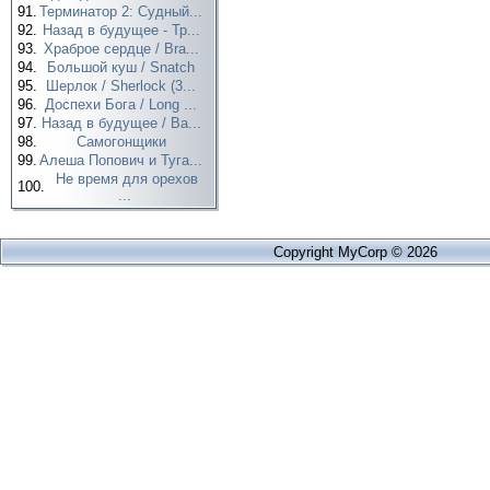
91.
Терминатор 2: Судный...
92.
Назад в будущее - Тр...
93.
Храброе сердце / Bra...
94.
Большой куш / Snatch
95.
Шерлок / Sherlock (3...
96.
Доспехи Бога / Long ...
97.
Назад в будущее / Ba...
98.
Самогонщики
99.
Алеша Попович и Туга...
Не время для орехов
100.
...
Copyright MyCorp © 2026