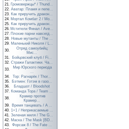
21.
Громовержцы* / Thund...
22.
Аватар: Пламя и пепе...
23.
Как приручить дракон...
24.
Мортал Комбат 2 / Mo...
25.
Как приручить дракон...
26.
Мстители Финал / Ave...
27.
Плохие парни навсегд...
28.
Новые мутанты / The ...
29.
Маленький Николя / L...
Отряд самоубийц:
30.
Мис...
31.
Бойцовский клуб / Fi...
32.
Стражи Галактики. Ча...
Мир Юрского периода
33.
...
34.
Тор: Рагнарёк / Thor...
35.
Бэтмен: Готэм в газо...
36.
Бладшот / Bloodshot
37.
Команда Тора / Team ...
Крамер против
38.
Крамер...
39.
Время танцевать / A ...
40.
1+1 / Неприкасаемые ...
41.
Зеленая миля / The G...
42.
Маска / The Mask [BD...
43.
Форсаж 8 / The Fate ...