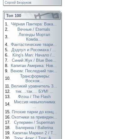
Сергей Безруков
Топ 100
1.
Чёрная Пантера: Вака...
2.
Вечные / Eternals
Легенды Мортал
3.
Комба...
4.
Фантастические твари...
5.
Дэдпул и Росомаха / ...
6.
King’s Man: Начало /...
7.
Синий Жук / Blue Bee...
8.
Капитан Америка: Нов...
9.
Веном: Последний тан...
Трансформеры:
10.
Восхож...
11.
Великий уравнитель 3...
12.
тик....так.... БУМ! ...
13.
Флэш / The Flash
Миссия невыполнима:
14.
...
15.
Плохие парни до конц...
16.
Охотники за привиден...
17.
Супермен / Superman
18.
Балерина / Ballerina
19.
Капитан Марвел 2 / T...
20.
Трон: Арес / Tron: A...