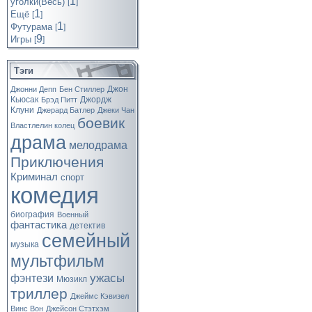
1
уголки(Весь)
[
]
1
Ещё
[
]
1
Футурама
[
]
9
Игры
[
]
Тэги
Джон
Джонни Депп
Бен Стиллер
Кьюсак
Джордж
Брэд Питт
Клуни
Джерард Батлер
Джеки Чан
боевик
Властлелин колец
драма
мелодрама
Приключения
Криминал
спорт
комедия
биография
Военный
фантастика
детектив
семейный
музыка
мультфильм
ужасы
фэнтези
Мюзикл
триллер
Джеймс Кэвизел
Винс Вон
Джейсон Стэтхэм