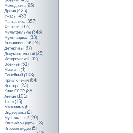
Боевики
[
]
95
Мелодрама
[
]
425
Драма
[
]
433
Ужасы
[
]
357
Фантастика
[
]
165
Фэнтази
[
]
348
Мультфильмы
[
]
33
Мультсериал
[
]
24
Анимационный
[
]
37
Детективы
[
]
25
Документальный
[
]
42
Исторический
[
]
51
Военный
[
]
4
Мистика
[
]
108
Семейный
[
]
84
Приключения
[
]
23
Вестерн
[
]
38
Кино СССР
[
]
101
Аниме
[
]
15
Трэш
[
]
6
Машинима
[
]
2
Видеоуроки
[
]
20
Музыкальный
[
]
18
Клипы/Концерты
[
]
5
Игровое видео
[
]