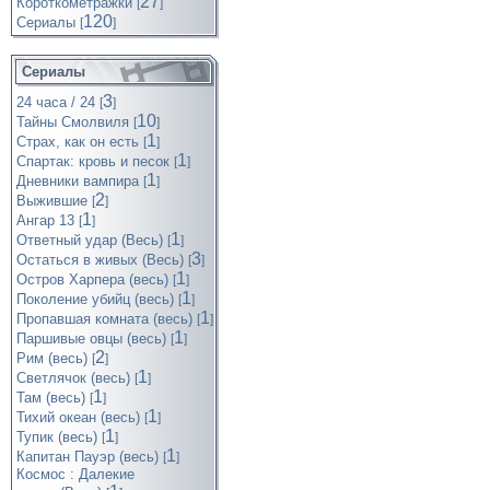
27
Короткометражки
[
]
120
Cериалы
[
]
Сериалы
3
24 часа / 24
[
]
10
Тайны Смолвиля
[
]
1
Страх, как он есть
[
]
1
Спартак: кровь и песок
[
]
1
Дневники вампира
[
]
2
Выжившие
[
]
1
Ангар 13
[
]
1
Ответный удар (Весь)
[
]
3
Остаться в живых (Весь)
[
]
1
Остров Харпера (весь)
[
]
1
Поколение убийц (весь)
[
]
1
Пропавшая комната (весь)
[
]
1
Паршивые овцы (весь)
[
]
2
Рим (весь)
[
]
1
Светлячок (весь)
[
]
1
Там (весь)
[
]
1
Тихий океан (весь)
[
]
1
Тупик (весь)
[
]
1
Капитан Пауэр (весь)
[
]
Космос : Далекие