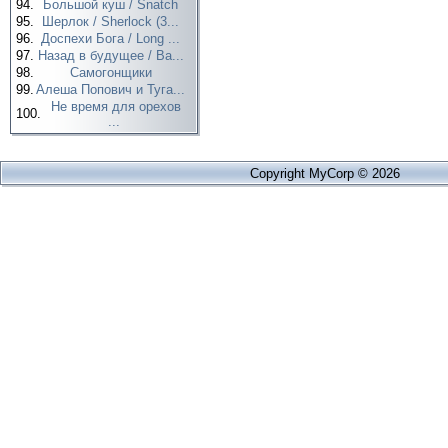
94.
Большой куш / Snatch
95.
Шерлок / Sherlock (3...
96.
Доспехи Бога / Long ...
97.
Назад в будущее / Ba...
98.
Самогонщики
99.
Алеша Попович и Туга...
Не время для орехов
100.
...
Copyright MyCorp © 2026