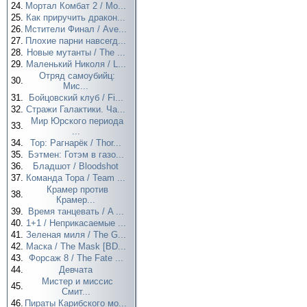
24.
Мортал Комбат 2 / Mo...
25.
Как приручить дракон...
26.
Мстители Финал / Ave...
27.
Плохие парни навсегд...
28.
Новые мутанты / The ...
29.
Маленький Николя / L...
Отряд самоубийц:
30.
Мис...
31.
Бойцовский клуб / Fi...
32.
Стражи Галактики. Ча...
Мир Юрского периода
33.
...
34.
Тор: Рагнарёк / Thor...
35.
Бэтмен: Готэм в газо...
36.
Бладшот / Bloodshot
37.
Команда Тора / Team ...
Крамер против
38.
Крамер...
39.
Время танцевать / A ...
40.
1+1 / Неприкасаемые ...
41.
Зеленая миля / The G...
42.
Маска / The Mask [BD...
43.
Форсаж 8 / The Fate ...
44.
Девчата
Мистер и миссис
45.
Смит...
46.
Пираты Карибского мо...