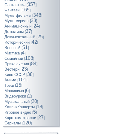
357
Фантастика
[
]
165
Фэнтази
[
]
348
Мультфильмы
[
]
33
Мультсериал
[
]
24
Анимационный
[
]
37
Детективы
[
]
25
Документальный
[
]
42
Исторический
[
]
51
Военный
[
]
4
Мистика
[
]
108
Семейный
[
]
84
Приключения
[
]
23
Вестерн
[
]
38
Кино СССР
[
]
101
Аниме
[
]
15
Трэш
[
]
6
Машинима
[
]
2
Видеоуроки
[
]
20
Музыкальный
[
]
18
Клипы/Концерты
[
]
5
Игровое видео
[
]
27
Короткометражки
[
]
120
Cериалы
[
]