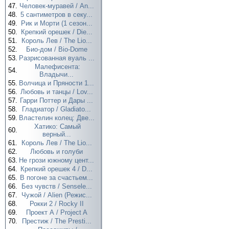
47.
Человек-муравей / An...
48.
5 сантиметров в секу...
49.
Рик и Морти (1 сезон...
50.
Крепкий орешек / Die...
51.
Король Лев / The Lio...
52.
Био-дом / Bio-Dome
53.
Разрисованная вуаль ...
Малефисента:
54.
Владычи...
55.
Волчица и Пряности 1...
56.
Любовь и танцы / Lov...
57.
Гарри Поттер и Дары ...
58.
Гладиатор / Gladiato...
59.
Властелин колец: Две...
Хатико: Самый
60.
верный...
61.
Король Лев / The Lio...
62.
Любовь и голуби
63.
Не грози южному цент...
64.
Крепкий орешек 4 / D...
65.
В погоне за счастьем...
66.
Без чувств / Sensele...
67.
Чужой / Alien (Режис...
68.
Рокки 2 / Rocky II
69.
Проект А / Project A
70.
Престиж / The Presti...