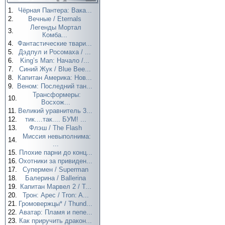
1.
Чёрная Пантера: Вака...
2.
Вечные / Eternals
Легенды Мортал
3.
Комба...
4.
Фантастические твари...
5.
Дэдпул и Росомаха / ...
6.
King’s Man: Начало /...
7.
Синий Жук / Blue Bee...
8.
Капитан Америка: Нов...
9.
Веном: Последний тан...
Трансформеры:
10.
Восхож...
11.
Великий уравнитель 3...
12.
тик....так.... БУМ! ...
13.
Флэш / The Flash
Миссия невыполнима:
14.
...
15.
Плохие парни до конц...
16.
Охотники за привиден...
17.
Супермен / Superman
18.
Балерина / Ballerina
19.
Капитан Марвел 2 / T...
20.
Трон: Арес / Tron: A...
21.
Громовержцы* / Thund...
22.
Аватар: Пламя и пепе...
23.
Как приручить дракон...