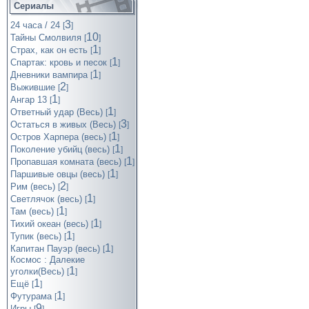
Сериалы
3
24 часа / 24
[
]
10
Тайны Смолвиля
[
]
1
Страх, как он есть
[
]
1
Спартак: кровь и песок
[
]
1
Дневники вампира
[
]
2
Выжившие
[
]
1
Ангар 13
[
]
1
Ответный удар (Весь)
[
]
3
Остаться в живых (Весь)
[
]
1
Остров Харпера (весь)
[
]
1
Поколение убийц (весь)
[
]
1
Пропавшая комната (весь)
[
]
1
Паршивые овцы (весь)
[
]
2
Рим (весь)
[
]
1
Светлячок (весь)
[
]
1
Там (весь)
[
]
1
Тихий океан (весь)
[
]
1
Тупик (весь)
[
]
1
Капитан Пауэр (весь)
[
]
Космос : Далекие
1
уголки(Весь)
[
]
1
Ещё
[
]
1
Футурама
[
]
9
Игры