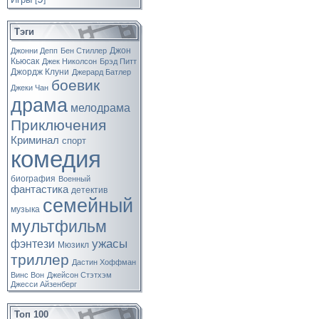
[
]
Тэги
Джон
Джонни Депп
Бен Стиллер
Кьюсак
Джек Николсон
Брэд Питт
Джордж Клуни
Джерард Батлер
боевик
Джеки Чан
драма
мелодрама
Приключения
Криминал
спорт
комедия
биография
Военный
фантастика
детектив
семейный
музыка
мультфильм
ужасы
фэнтези
Мюзикл
триллер
Дастин Хоффман
Винс Вон
Джейсон Стэтхэм
Джесси Айзенберг
Топ 100