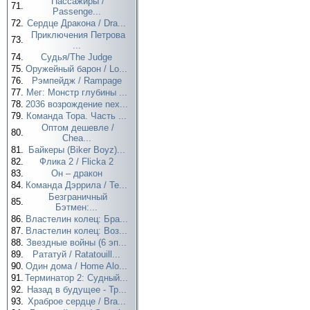
Пассажиры /
71.
Passenge...
72.
Сердце Дракона / Dra...
Приключения Петрова
73.
...
74.
Судья/The Judge
75.
Оружейный барон / Lo...
76.
Рэмпейдж / Rampage
77.
Мег: Монстр глубины ...
78.
2036 возрождение nex...
79.
Команда Тора. Часть ...
Оптом дешевле /
80.
Chea...
81.
Байкеры (Biker Boyz)...
82.
Флика 2 / Flicka 2
83.
Он – дракон
84.
Команда Дэррила / Te...
Безграничный
85.
Бэтмен:...
86.
Властелин колец: Бра...
87.
Властелин колец: Воз...
88.
Звездные войны (6 эп...
89.
Рататуй / Ratatouill...
90.
Один дома / Home Alo...
91.
Терминатор 2: Судный...
92.
Назад в будущее - Тр...
93.
Храброе сердце / Bra...