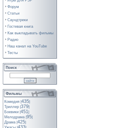
Игры для PSP
Форум
Статьи
Саундтреки
Гостевая книга
Как выкладывать фильмы
Радио
Наш канал на YouTube
Тесты
Поиск
Фильмы
435
Комедия
[
]
379
Триллер
[
]
451
Боевики
[
]
95
Мелодрама
[
]
425
Драма
[
]
433
Ужасы
[
]