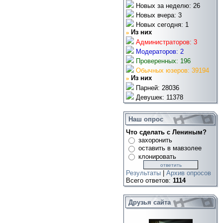
Новых за неделю: 26
Новых вчера: 3
Новых сегодня: 1
»
Из них
Администраторов: 3
Модераторов: 2
Проверенных: 196
Обычных юзеров: 39194
»
Из них
Парней: 28036
Девушек: 11378
Наш опрос
Что сделать с Лениным?
захоронить
оставить в мавзолее
клонировать
Результаты
|
Архив опросов
Всего ответов:
1114
Друзья сайта