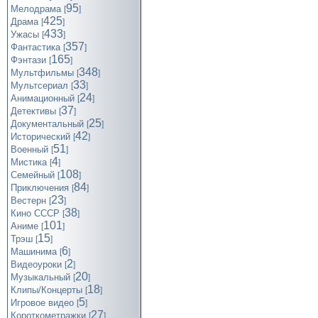
95
Мелодрама
[
]
425
Драма
[
]
433
Ужасы
[
]
357
Фантастика
[
]
165
Фэнтази
[
]
348
Мультфильмы
[
]
33
Мультсериал
[
]
24
Анимационный
[
]
37
Детективы
[
]
25
Документальный
[
]
42
Исторический
[
]
51
Военный
[
]
4
Мистика
[
]
108
Семейный
[
]
84
Приключения
[
]
23
Вестерн
[
]
38
Кино СССР
[
]
101
Аниме
[
]
15
Трэш
[
]
6
Машинима
[
]
2
Видеоуроки
[
]
20
Музыкальный
[
]
18
Клипы/Концерты
[
]
5
Игровое видео
[
]
27
Короткометражки
[
]