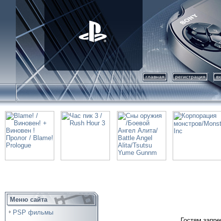
главная
регистрация
в
Меню сайта
PSP фильмы
Гостям запре