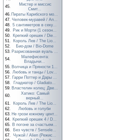
Мистер и миссис
45.
Смит...
46.
Пираты Карибского мо...
47.
Человек-муравей / An...
48.
5 сантиметров в секу...
49.
Рик и Морти (1 сезон...
50.
Крепкий орешек / Die...
51.
Король Лев / The Lio...
52.
Био-дом / Bio-Dome
53.
Разрисованная вуаль ...
Малефисента:
54.
Владычи...
55.
Волчица и Пряности 1...
56.
Любовь и танцы / Lov...
57.
Гарри Поттер и Дары ...
58.
Гладиатор / Gladiato...
59.
Властелин колец: Две...
Хатико: Самый
60.
верный...
61.
Король Лев / The Lio...
62.
Любовь и голуби
63.
Не грози южному цент...
64.
Крепкий орешек 4 / D...
65.
В погоне за счастьем...
66.
Без чувств / Sensele...
67.
Чужой / Alien (Режис...