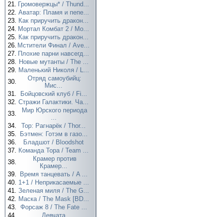
21.
Громовержцы* / Thund...
22.
Аватар: Пламя и пепе...
23.
Как приручить дракон...
24.
Мортал Комбат 2 / Mo...
25.
Как приручить дракон...
26.
Мстители Финал / Ave...
27.
Плохие парни навсегд...
28.
Новые мутанты / The ...
29.
Маленький Николя / L...
Отряд самоубийц:
30.
Мис...
31.
Бойцовский клуб / Fi...
32.
Стражи Галактики. Ча...
Мир Юрского периода
33.
...
34.
Тор: Рагнарёк / Thor...
35.
Бэтмен: Готэм в газо...
36.
Бладшот / Bloodshot
37.
Команда Тора / Team ...
Крамер против
38.
Крамер...
39.
Время танцевать / A ...
40.
1+1 / Неприкасаемые ...
41.
Зеленая миля / The G...
42.
Маска / The Mask [BD...
43.
Форсаж 8 / The Fate ...
44.
Девчата