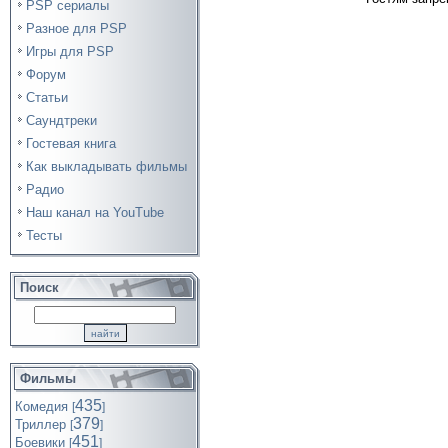
PSP сериалы
Разное для PSP
Игры для PSP
Форум
Статьи
Саундтреки
Гостевая книга
Как выкладывать фильмы
Радио
Наш канал на YouTube
Тесты
Поиск
Фильмы
435
Комедия
[
]
379
Триллер
[
]
451
Боевики
[
]