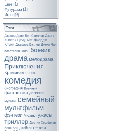
1
Ещё
[
]
1
Футурама
[
]
9
Игры
[
]
Тэги
Джон
Джонни Депп
Бен Стиллер
Кьюсак
Джордж
Брэд Питт
Клуни
Джерард Батлер
Джеки Чан
боевик
властелин колец
драма
мелодрама
Приключения
Криминал
спорт
комедия
биография
Военный
фантастика
детектив
семейный
музыка
мультфильм
ужасы
фэнтези
Мюзикл
триллер
Дастин Хоффман
Винс Вон
Джейсон Стэтхэм