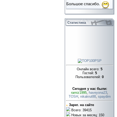
Большое спасибо.
Статистика
Онлайн всего:
5
Гостей:
5
Пользователей:
0
Cегодня у нас были:
ramiz1995
,
haveyona23
,
TOSH
,
nikakrut88
,
spaydim
»
Зарег. на сайте
Всего: 39415
Новых за месяц: 150