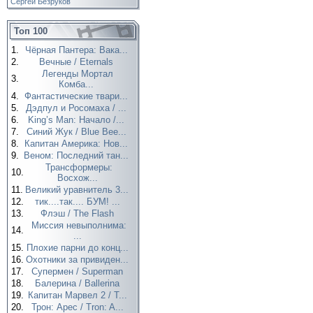
Сергей Безруков
Топ 100
1.
Чёрная Пантера: Вака...
2.
Вечные / Eternals
Легенды Мортал
3.
Комба...
4.
Фантастические твари...
5.
Дэдпул и Росомаха / ...
6.
King’s Man: Начало /...
7.
Синий Жук / Blue Bee...
8.
Капитан Америка: Нов...
9.
Веном: Последний тан...
Трансформеры:
10.
Восхож...
11.
Великий уравнитель 3...
12.
тик....так.... БУМ! ...
13.
Флэш / The Flash
Миссия невыполнима:
14.
...
15.
Плохие парни до конц...
16.
Охотники за привиден...
17.
Супермен / Superman
18.
Балерина / Ballerina
19.
Капитан Марвел 2 / T...
20.
Трон: Арес / Tron: A...