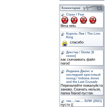
Коментарии
Страх / Fear
filma netu
Король Лев / The Lion
King
спасибо
Декстер / Dexter [6
сезон]
как скачаивать файл
narod
Индиана Джонс и
последний крестовый
поход / Indiana Jones
and the Last Crusade
Перезалейте пожалуйста
заново. Скачать нельзя,
папка Narod пустая.
тик....так.... БУМ! (2021)
пусто ((