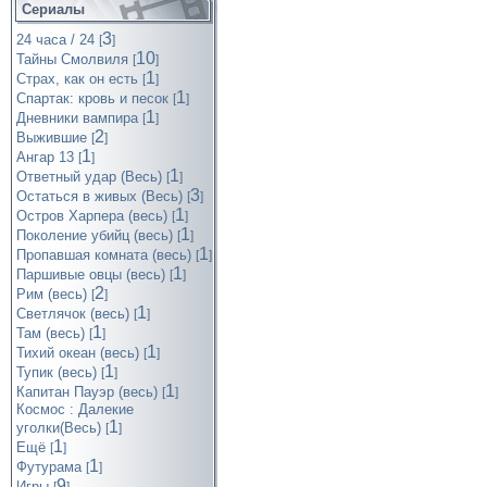
Сериалы
3
24 часа / 24
[
]
10
Тайны Смолвиля
[
]
1
Страх, как он есть
[
]
1
Спартак: кровь и песок
[
]
1
Дневники вампира
[
]
2
Выжившие
[
]
1
Ангар 13
[
]
1
Ответный удар (Весь)
[
]
3
Остаться в живых (Весь)
[
]
1
Остров Харпера (весь)
[
]
1
Поколение убийц (весь)
[
]
1
Пропавшая комната (весь)
[
]
1
Паршивые овцы (весь)
[
]
2
Рим (весь)
[
]
1
Светлячок (весь)
[
]
1
Там (весь)
[
]
1
Тихий океан (весь)
[
]
1
Тупик (весь)
[
]
1
Капитан Пауэр (весь)
[
]
Космос : Далекие
1
уголки(Весь)
[
]
1
Ещё
[
]
1
Футурама
[
]
9
Игры