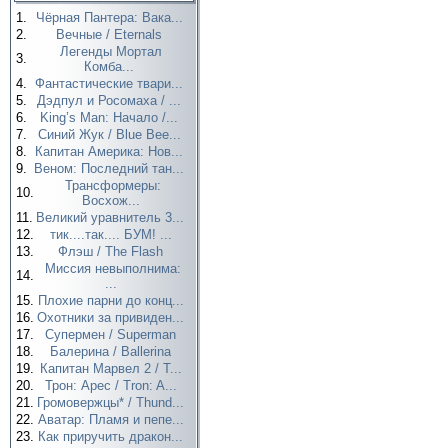
1.
Чёрная Пантера: Вака...
2.
Вечные / Eternals
Легенды Мортал
3.
Комба...
4.
Фантастические твари...
5.
Дэдпул и Росомаха / ...
6.
King’s Man: Начало /...
7.
Синий Жук / Blue Bee...
8.
Капитан Америка: Нов...
9.
Веном: Последний тан...
Трансформеры:
10.
Восхож...
11.
Великий уравнитель 3...
12.
тик....так.... БУМ! ...
13.
Флэш / The Flash
Миссия невыполнима:
14.
...
15.
Плохие парни до конц...
16.
Охотники за привиден...
17.
Супермен / Superman
18.
Балерина / Ballerina
19.
Капитан Марвел 2 / T...
20.
Трон: Арес / Tron: A...
21.
Громовержцы* / Thund...
22.
Аватар: Пламя и пепе...
23.
Как приручить дракон...