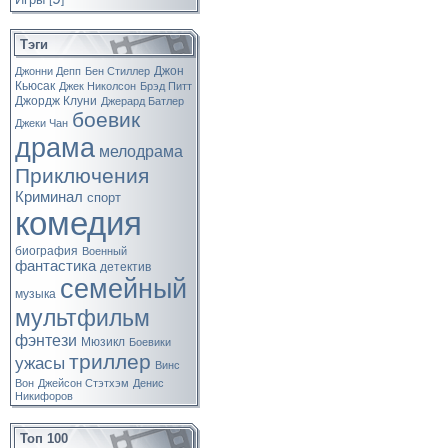
[
]
Тэги
Джон
Джонни Депп
Бен Стиллер
Кьюсак
Джек Николсон
Брэд Питт
Джордж Клуни
Джерард Батлер
боевик
Джеки Чан
драма
мелодрама
Приключения
Криминал
спорт
комедия
биография
Военный
фантастика
детектив
семейный
музыка
мультфильм
фэнтези
Мюзикл
Боевики
триллер
ужасы
Винс
Вон
Джейсон Стэтхэм
Денис
Никифоров
Топ 100