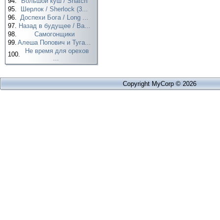
94.
Большой куш / Snatch
95.
Шерлок / Sherlock (3...
96.
Доспехи Бога / Long ...
97.
Назад в будущее / Ba...
98.
Самогонщики
99.
Алеша Попович и Туга...
Не время для орехов
100.
...
Copyright MyCorp © 2026