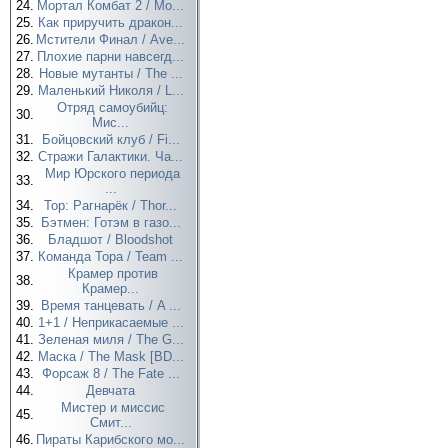
24.
Мортал Комбат 2 / Mo...
25.
Как приручить дракон...
26.
Мстители Финал / Ave...
27.
Плохие парни навсегд...
28.
Новые мутанты / The ...
29.
Маленький Николя / L...
Отряд самоубийц:
30.
Мис...
31.
Бойцовский клуб / Fi...
32.
Стражи Галактики. Ча...
Мир Юрского периода
33.
...
34.
Тор: Рагнарёк / Thor...
35.
Бэтмен: Готэм в газо...
36.
Бладшот / Bloodshot
37.
Команда Тора / Team ...
Крамер против
38.
Крамер...
39.
Время танцевать / A ...
40.
1+1 / Неприкасаемые ...
41.
Зеленая миля / The G...
42.
Маска / The Mask [BD...
43.
Форсаж 8 / The Fate ...
44.
Девчата
Мистер и миссис
45.
Смит...
46.
Пираты Карибского мо...