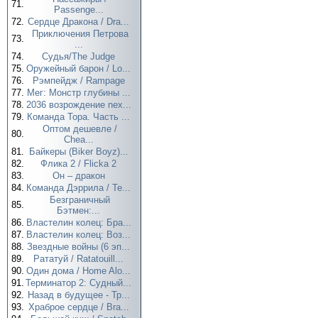
71.
Passenge...
72.
Сердце Дракона / Dra...
Приключения Петрова
73.
...
74.
Судья/The Judge
75.
Оружейный барон / Lo...
76.
Рэмпейдж / Rampage
77.
Мег: Монстр глубины ...
78.
2036 возрождение nex...
79.
Команда Тора. Часть ...
Оптом дешевле /
80.
Chea...
81.
Байкеры (Biker Boyz)...
82.
Флика 2 / Flicka 2
83.
Он – дракон
84.
Команда Дэррила / Te...
Безграничный
85.
Бэтмен:...
86.
Властелин колец: Бра...
87.
Властелин колец: Воз...
88.
Звездные войны (6 эп...
89.
Рататуй / Ratatouill...
90.
Один дома / Home Alo...
91.
Терминатор 2: Судный...
92.
Назад в будущее - Тр...
93.
Храброе сердце / Bra...