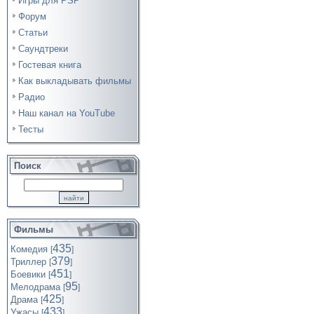
Игры для PSP
Форум
Статьи
Саундтреки
Гостевая книга
Как выкладывать фильмы
Радио
Наш канал на YouTube
Тесты
Поиск
Фильмы
435
Комедия
[
]
379
Триллер
[
]
451
Боевики
[
]
95
Мелодрама
[
]
425
Драма
[
]
433
Ужасы
[
]