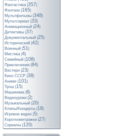
357
Фантастика
[
]
165
Фэнтази
[
]
348
Мультфильмы
[
]
33
Мультсериал
[
]
24
Анимационный
[
]
37
Детективы
[
]
25
Документальный
[
]
42
Исторический
[
]
51
Военный
[
]
4
Мистика
[
]
108
Семейный
[
]
84
Приключения
[
]
23
Вестерн
[
]
38
Кино СССР
[
]
101
Аниме
[
]
15
Трэш
[
]
6
Машинима
[
]
2
Видеоуроки
[
]
20
Музыкальный
[
]
18
Клипы/Концерты
[
]
5
Игровое видео
[
]
27
Короткометражки
[
]
120
Cериалы
[
]