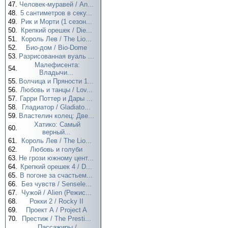
47.
Человек-муравей / An...
48.
5 сантиметров в секу...
49.
Рик и Морти (1 сезон...
50.
Крепкий орешек / Die...
51.
Король Лев / The Lio...
52.
Био-дом / Bio-Dome
53.
Разрисованная вуаль ...
Малефисента:
54.
Владычи...
55.
Волчица и Пряности 1...
56.
Любовь и танцы / Lov...
57.
Гарри Поттер и Дары ...
58.
Гладиатор / Gladiato...
59.
Властелин колец: Две...
Хатико: Самый
60.
верный...
61.
Король Лев / The Lio...
62.
Любовь и голуби
63.
Не грози южному цент...
64.
Крепкий орешек 4 / D...
65.
В погоне за счастьем...
66.
Без чувств / Sensele...
67.
Чужой / Alien (Режис...
68.
Рокки 2 / Rocky II
69.
Проект А / Project A
70.
Престиж / The Presti...
Пассажиры /