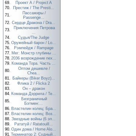
69.
Проект А / Project A
70.
Престиж / The Presti...
Пассажиры /
71.
Passenge...
72.
Сердце Дракона / Dra...
Приключения Петрова
73.
...
74.
Судья/The Judge
75.
Оружейный барон / Lo...
76.
Рэмпейдж / Rampage
77.
Мег: Монстр глубины ...
78.
2036 возрождение nex...
79.
Команда Тора. Часть ...
Оптом дешевле /
80.
Chea...
81.
Байкеры (Biker Boyz)...
82.
Флика 2 / Flicka 2
83.
Он – дракон
84.
Команда Дэррила / Te...
Безграничный
85.
Бэтмен:...
86.
Властелин колец: Бра...
87.
Властелин колец: Воз...
88.
Звездные войны (6 эп...
89.
Рататуй / Ratatouill...
90.
Один дома / Home Alo...
91.
Терминатор 2: Судный...