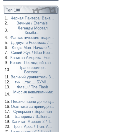
Топ 100
1.
Чёрная Пантера: Вака...
2.
Вечные / Eternals
Легенды Мортал
3.
Комба...
4.
Фантастические твари...
5.
Дэдпул и Росомаха / ...
6.
King’s Man: Начало /...
7.
Синий Жук / Blue Bee...
8.
Капитан Америка: Нов...
9.
Веном: Последний тан...
Трансформеры:
10.
Восхож...
11.
Великий уравнитель 3...
12.
тик....так.... БУМ! ...
13.
Флэш / The Flash
Миссия невыполнима:
14.
...
15.
Плохие парни до конц...
16.
Охотники за привиден...
17.
Супермен / Superman
18.
Балерина / Ballerina
19.
Капитан Марвел 2 / T...
20.
Трон: Арес / Tron: A...
21.
Громовержцы* / Thund...