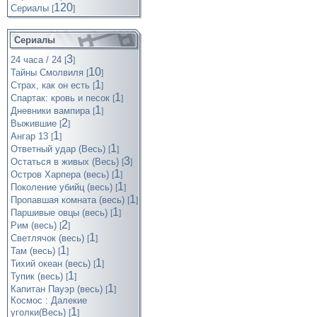
120
Cериалы
[
]
Сериалы
3
24 часа / 24
[
]
10
Тайны Смолвиля
[
]
1
Страх, как он есть
[
]
1
Спартак: кровь и песок
[
]
1
Дневники вампира
[
]
2
Выжившие
[
]
1
Ангар 13
[
]
1
Ответный удар (Весь)
[
]
3
Остаться в живых (Весь)
[
]
1
Остров Харпера (весь)
[
]
1
Поколение убийц (весь)
[
]
1
Пропавшая комната (весь)
[
]
1
Паршивые овцы (весь)
[
]
2
Рим (весь)
[
]
1
Светлячок (весь)
[
]
1
Там (весь)
[
]
1
Тихий океан (весь)
[
]
1
Тупик (весь)
[
]
1
Капитан Пауэр (весь)
[
]
Космос : Далекие
1
уголки(Весь)
[
]