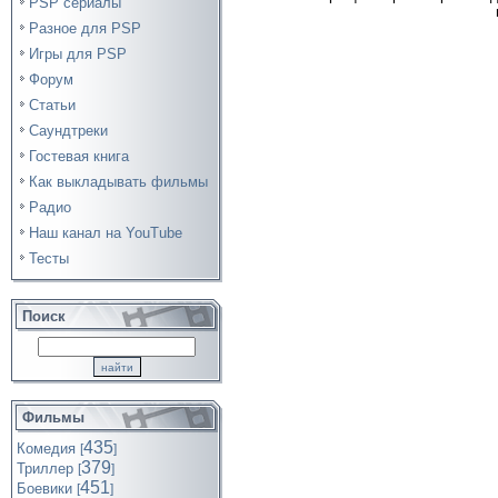
PSP сериалы
Разное для PSP
Игры для PSP
Форум
Статьи
Саундтреки
Гостевая книга
Как выкладывать фильмы
Радио
Наш канал на YouTube
Тесты
Поиск
Фильмы
435
Комедия
[
]
379
Триллер
[
]
451
Боевики
[
]