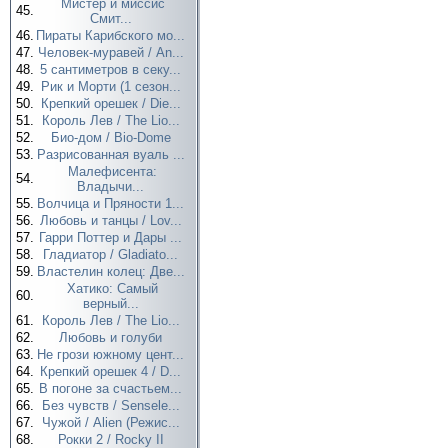
Мистер и миссис
45.
Смит...
46.
Пираты Карибского мо...
47.
Человек-муравей / An...
48.
5 сантиметров в секу...
49.
Рик и Морти (1 сезон...
50.
Крепкий орешек / Die...
51.
Король Лев / The Lio...
52.
Био-дом / Bio-Dome
53.
Разрисованная вуаль ...
Малефисента:
54.
Владычи...
55.
Волчица и Пряности 1...
56.
Любовь и танцы / Lov...
57.
Гарри Поттер и Дары ...
58.
Гладиатор / Gladiato...
59.
Властелин колец: Две...
Хатико: Самый
60.
верный...
61.
Король Лев / The Lio...
62.
Любовь и голуби
63.
Не грози южному цент...
64.
Крепкий орешек 4 / D...
65.
В погоне за счастьем...
66.
Без чувств / Sensele...
67.
Чужой / Alien (Режис...
68.
Рокки 2 / Rocky II