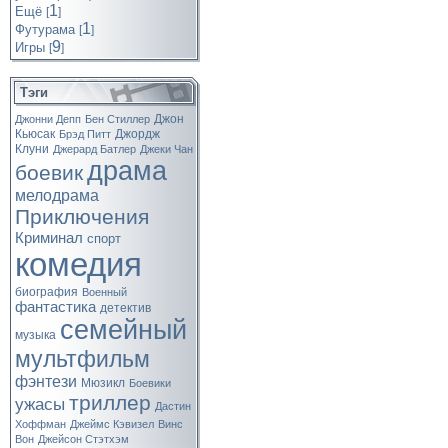
1
Ещё
[
]
1
Футурама
[
]
9
Игры
[
]
Тэги
Джон
Джонни Депп
Бен Стиллер
Кьюсак
Джордж
Брэд Питт
Клуни
Джерард Батлер
Джеки Чан
драма
боевик
мелодрама
Приключения
Криминал
спорт
комедия
биография
Военный
фантастика
детектив
семейный
музыка
мультфильм
фэнтези
Мюзикл
Боевики
триллер
ужасы
Дастин
Хоффман
Джеймс Кэвизел
Винс
Вон
Джейсон Стэтхэм