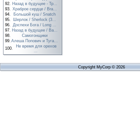
92.
Назад в будущее - Тр...
93.
Храброе сердце / Bra...
94.
Большой куш / Snatch
95.
Шерлок / Sherlock (3...
96.
Доспехи Бога / Long ...
97.
Назад в будущее / Ba...
98.
Самогонщики
99.
Алеша Попович и Туга...
Не время для орехов
100.
...
Copyright MyCorp © 2026