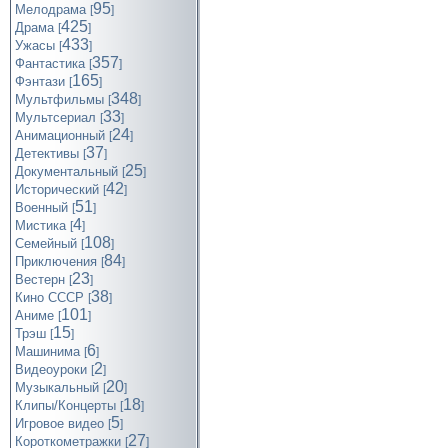
95
Мелодрама
[
]
425
Драма
[
]
433
Ужасы
[
]
357
Фантастика
[
]
165
Фэнтази
[
]
348
Мультфильмы
[
]
33
Мультсериал
[
]
24
Анимационный
[
]
37
Детективы
[
]
25
Документальный
[
]
42
Исторический
[
]
51
Военный
[
]
4
Мистика
[
]
108
Семейный
[
]
84
Приключения
[
]
23
Вестерн
[
]
38
Кино СССР
[
]
101
Аниме
[
]
15
Трэш
[
]
6
Машинима
[
]
2
Видеоуроки
[
]
20
Музыкальный
[
]
18
Клипы/Концерты
[
]
5
Игровое видео
[
]
27
Короткометражки
[
]