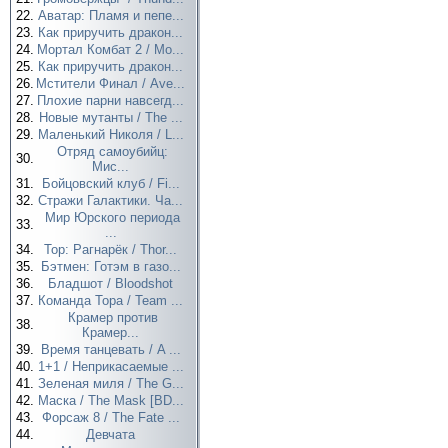
22.
Аватар: Пламя и пепе...
23.
Как приручить дракон...
24.
Мортал Комбат 2 / Mo...
25.
Как приручить дракон...
26.
Мстители Финал / Ave...
27.
Плохие парни навсегд...
28.
Новые мутанты / The ...
29.
Маленький Николя / L...
Отряд самоубийц:
30.
Мис...
31.
Бойцовский клуб / Fi...
32.
Стражи Галактики. Ча...
Мир Юрского периода
33.
...
34.
Тор: Рагнарёк / Thor...
35.
Бэтмен: Готэм в газо...
36.
Бладшот / Bloodshot
37.
Команда Тора / Team ...
Крамер против
38.
Крамер...
39.
Время танцевать / A ...
40.
1+1 / Неприкасаемые ...
41.
Зеленая миля / The G...
42.
Маска / The Mask [BD...
43.
Форсаж 8 / The Fate ...
44.
Девчата