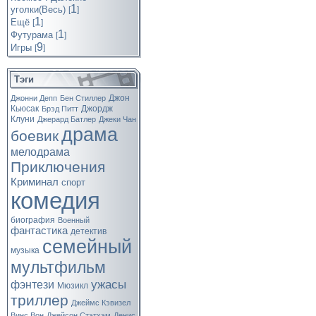
1
уголки(Весь)
[
]
1
Ещё
[
]
1
Футурама
[
]
9
Игры
[
]
Тэги
Джон
Джонни Депп
Бен Стиллер
Кьюсак
Джордж
Брэд Питт
Клуни
Джерард Батлер
Джеки Чан
драма
боевик
мелодрама
Приключения
Криминал
спорт
комедия
биография
Военный
фантастика
детектив
семейный
музыка
мультфильм
ужасы
фэнтези
Мюзикл
триллер
Джеймс Кэвизел
Винс Вон
Джейсон Стэтхэм
Денис