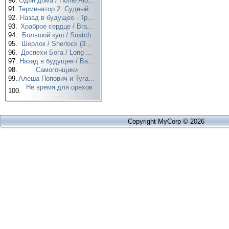
90.
Один дома / Home Alo...
91.
Терминатор 2: Судный...
92.
Назад в будущее - Тр...
93.
Храброе сердце / Bra...
94.
Большой куш / Snatch
95.
Шерлок / Sherlock (3...
96.
Доспехи Бога / Long ...
97.
Назад в будущее / Ba...
98.
Самогонщики
99.
Алеша Попович и Туга...
Не время для орехов
100.
...
Copyright MyCorp © 2026