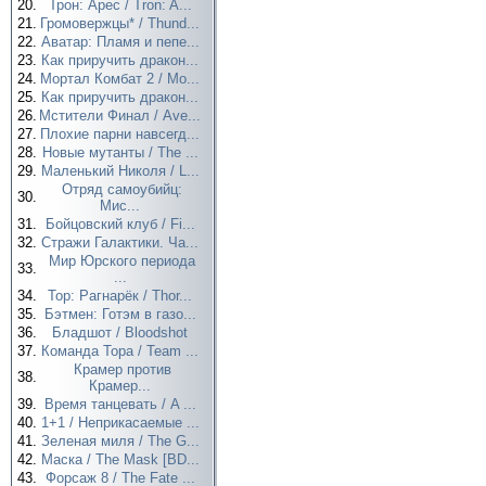
20.
Трон: Арес / Tron: A...
21.
Громовержцы* / Thund...
22.
Аватар: Пламя и пепе...
23.
Как приручить дракон...
24.
Мортал Комбат 2 / Mo...
25.
Как приручить дракон...
26.
Мстители Финал / Ave...
27.
Плохие парни навсегд...
28.
Новые мутанты / The ...
29.
Маленький Николя / L...
Отряд самоубийц:
30.
Мис...
31.
Бойцовский клуб / Fi...
32.
Стражи Галактики. Ча...
Мир Юрского периода
33.
...
34.
Тор: Рагнарёк / Thor...
35.
Бэтмен: Готэм в газо...
36.
Бладшот / Bloodshot
37.
Команда Тора / Team ...
Крамер против
38.
Крамер...
39.
Время танцевать / A ...
40.
1+1 / Неприкасаемые ...
41.
Зеленая миля / The G...
42.
Маска / The Mask [BD...
43.
Форсаж 8 / The Fate ...