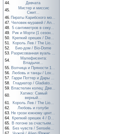
44.
Девчата
Мистер и миссис
45.
Смит...
46.
Пираты Карибского мо...
47.
Человек-муравей / An...
48.
5 сантиметров в секу...
49.
Рик и Морти (1 сезон...
50.
Крепкий орешек / Die...
51.
Король Лев / The Lio...
52.
Био-дом / Bio-Dome
53.
Разрисованная вуаль ...
Малефисента:
54.
Владычи...
55.
Волчица и Пряности 1...
56.
Любовь и танцы / Lov...
57.
Гарри Поттер и Дары ...
58.
Гладиатор / Gladiato...
59.
Властелин колец: Две...
Хатико: Самый
60.
верный...
61.
Король Лев / The Lio...
62.
Любовь и голуби
63.
Не грози южному цент...
64.
Крепкий орешек 4 / D...
65.
В погоне за счастьем...
66.
Без чувств / Sensele...
67.
Чужой / Alien (Режис...