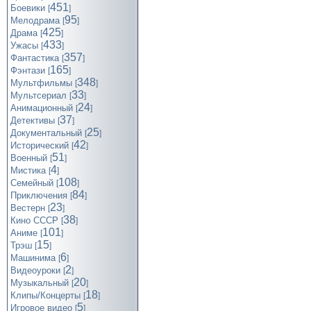
451
Боевики
[
]
95
Мелодрама
[
]
425
Драма
[
]
433
Ужасы
[
]
357
Фантастика
[
]
165
Фэнтази
[
]
348
Мультфильмы
[
]
33
Мультсериал
[
]
24
Анимационный
[
]
37
Детективы
[
]
25
Документальный
[
]
42
Исторический
[
]
51
Военный
[
]
4
Мистика
[
]
108
Семейный
[
]
84
Приключения
[
]
23
Вестерн
[
]
38
Кино СССР
[
]
101
Аниме
[
]
15
Трэш
[
]
6
Машинима
[
]
2
Видеоуроки
[
]
20
Музыкальный
[
]
18
Клипы/Концерты
[
]
5
Игровое видео
[
]