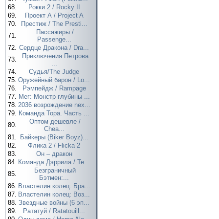
68.
Рокки 2 / Rocky II
69.
Проект А / Project A
70.
Престиж / The Presti...
Пассажиры /
71.
Passenge...
72.
Сердце Дракона / Dra...
Приключения Петрова
73.
...
74.
Судья/The Judge
75.
Оружейный барон / Lo...
76.
Рэмпейдж / Rampage
77.
Мег: Монстр глубины ...
78.
2036 возрождение nex...
79.
Команда Тора. Часть ...
Оптом дешевле /
80.
Chea...
81.
Байкеры (Biker Boyz)...
82.
Флика 2 / Flicka 2
83.
Он – дракон
84.
Команда Дэррила / Te...
Безграничный
85.
Бэтмен:...
86.
Властелин колец: Бра...
87.
Властелин колец: Воз...
88.
Звездные войны (6 эп...
89.
Рататуй / Ratatouill...