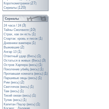
27
Короткометражки
[
]
120
Cериалы
[
]
Сериалы
3
24 часа / 24
[
]
10
Тайны Смолвиля
[
]
1
Страх, как он есть
[
]
1
Спартак: кровь и песок
[
]
1
Дневники вампира
[
]
2
Выжившие
[
]
1
Ангар 13
[
]
1
Ответный удар (Весь)
[
]
3
Остаться в живых (Весь)
[
]
1
Остров Харпера (весь)
[
]
1
Поколение убийц (весь)
[
]
1
Пропавшая комната (весь)
[
]
1
Паршивые овцы (весь)
[
]
2
Рим (весь)
[
]
1
Светлячок (весь)
[
]
1
Там (весь)
[
]
1
Тихий океан (весь)
[
]
1
Тупик (весь)
[
]
1
Капитан Пауэр (весь)
[
]
Космос : Далекие