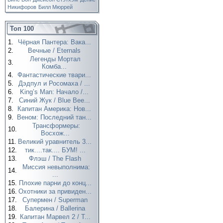
Никифоров
Билл Мюррей
Топ 100
1.
Чёрная Пантера: Вака...
2.
Вечные / Eternals
Легенды Мортал
3.
Комба...
4.
Фантастические твари...
5.
Дэдпул и Росомаха / ...
6.
King’s Man: Начало /...
7.
Синий Жук / Blue Bee...
8.
Капитан Америка: Нов...
9.
Веном: Последний тан...
Трансформеры:
10.
Восхож...
11.
Великий уравнитель 3...
12.
тик....так.... БУМ! ...
13.
Флэш / The Flash
Миссия невыполнима:
14.
...
15.
Плохие парни до конц...
16.
Охотники за привиден...
17.
Супермен / Superman
18.
Балерина / Ballerina
19.
Капитан Марвел 2 / T...