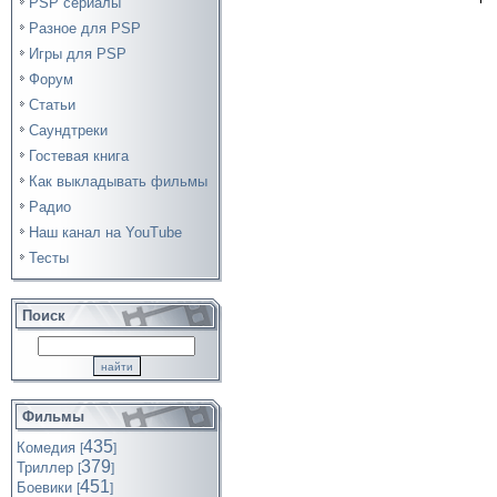
PSP сериалы
Разное для PSP
Игры для PSP
Форум
Статьи
Саундтреки
Гостевая книга
Как выкладывать фильмы
Радио
Наш канал на YouTube
Тесты
Поиск
Фильмы
435
Комедия
[
]
379
Триллер
[
]
451
Боевики
[
]