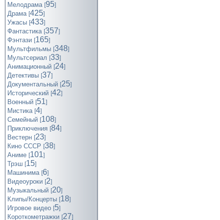
95
Мелодрама
[
]
425
Драма
[
]
433
Ужасы
[
]
357
Фантастика
[
]
165
Фэнтази
[
]
348
Мультфильмы
[
]
33
Мультсериал
[
]
24
Анимационный
[
]
37
Детективы
[
]
25
Документальный
[
]
42
Исторический
[
]
51
Военный
[
]
4
Мистика
[
]
108
Семейный
[
]
84
Приключения
[
]
23
Вестерн
[
]
38
Кино СССР
[
]
101
Аниме
[
]
15
Трэш
[
]
6
Машинима
[
]
2
Видеоуроки
[
]
20
Музыкальный
[
]
18
Клипы/Концерты
[
]
5
Игровое видео
[
]
27
Короткометражки
[
]