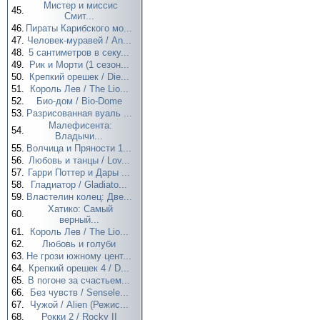
Мистер и миссис
45.
Смит...
46.
Пираты Карибского мо...
47.
Человек-муравей / An...
48.
5 сантиметров в секу...
49.
Рик и Морти (1 сезон...
50.
Крепкий орешек / Die...
51.
Король Лев / The Lio...
52.
Био-дом / Bio-Dome
53.
Разрисованная вуаль ...
Малефисента:
54.
Владычи...
55.
Волчица и Пряности 1...
56.
Любовь и танцы / Lov...
57.
Гарри Поттер и Дары ...
58.
Гладиатор / Gladiato...
59.
Властелин колец: Две...
Хатико: Самый
60.
верный...
61.
Король Лев / The Lio...
62.
Любовь и голуби
63.
Не грози южному цент...
64.
Крепкий орешек 4 / D...
65.
В погоне за счастьем...
66.
Без чувств / Sensele...
67.
Чужой / Alien (Режис...
68.
Рокки 2 / Rocky II