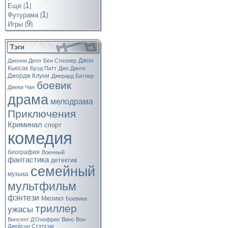
1
Ещё
[
]
1
Футурама
[
]
9
Игры
[
]
Тэги
Джон
Джонни Депп
Бен Стиллер
Кьюсак
Брэд Питт
Джо Данте
Джордж Клуни
Джерард Батлер
боевик
Джеки Чан
драма
мелодрама
Приключения
Криминал
спорт
комедия
биография
Военный
фантастика
детектив
семейный
музыка
мультфильм
фэнтези
Мюзикл
Боевики
триллер
ужасы
Винсент Д’Онофрио
Винс Вон
Джейсон Стэтхэм