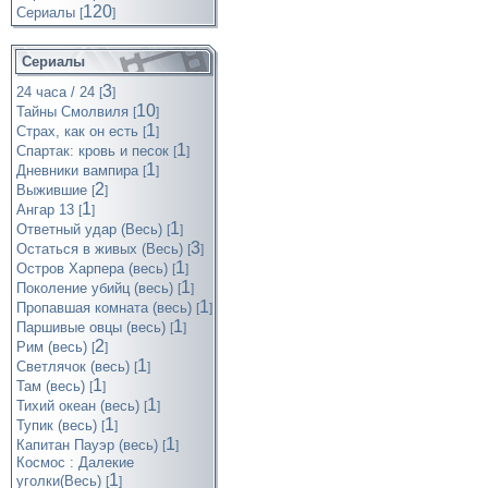
120
Cериалы
[
]
Сериалы
3
24 часа / 24
[
]
10
Тайны Смолвиля
[
]
1
Страх, как он есть
[
]
1
Спартак: кровь и песок
[
]
1
Дневники вампира
[
]
2
Выжившие
[
]
1
Ангар 13
[
]
1
Ответный удар (Весь)
[
]
3
Остаться в живых (Весь)
[
]
1
Остров Харпера (весь)
[
]
1
Поколение убийц (весь)
[
]
1
Пропавшая комната (весь)
[
]
1
Паршивые овцы (весь)
[
]
2
Рим (весь)
[
]
1
Светлячок (весь)
[
]
1
Там (весь)
[
]
1
Тихий океан (весь)
[
]
1
Тупик (весь)
[
]
1
Капитан Пауэр (весь)
[
]
Космос : Далекие
1
уголки(Весь)
[
]