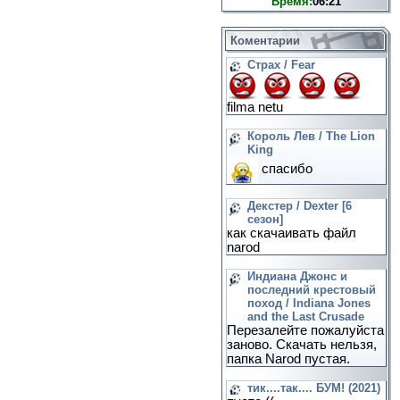
Время:
06:21
Коментарии
Страх / Fear
filma netu
Король Лев / The Lion
King
спасибо
Декстер / Dexter [6
сезон]
как скачаивать файл
narod
Индиана Джонс и
последний крестовый
поход / Indiana Jones
and the Last Crusade
Перезалейте пожалуйста
заново. Скачать нельзя,
папка Narod пустая.
тик....так.... БУМ! (2021)