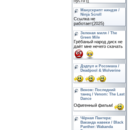
пусто ((
Манускрипт ниндзя /
Ninja Scroll
Ссылка не
работает(2025)
Зеленая миля / The
Green Mile
Грёбаный народ диск не
даёт мне нечего скачать
Дэдпул и Росомаха /
Deadpool & Wolverine
Веном: Последний
танец / Venom: The Last
Dance
Офигенный фильм!
Чёрная Пантера:
Ваканда навеки / Black
Panther: Wakanda