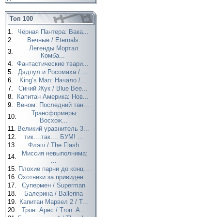
Топ 100
1.
Чёрная Пантера: Вака...
2.
Вечные / Eternals
Легенды Мортал
3.
Комба...
4.
Фантастические твари...
5.
Дэдпул и Росомаха / ...
6.
King’s Man: Начало /...
7.
Синий Жук / Blue Bee...
8.
Капитан Америка: Нов...
9.
Веном: Последний тан...
Трансформеры:
10.
Восхож...
11.
Великий уравнитель 3...
12.
тик....так.... БУМ! ...
13.
Флэш / The Flash
Миссия невыполнима:
14.
...
15.
Плохие парни до конц...
16.
Охотники за привиден...
17.
Супермен / Superman
18.
Балерина / Ballerina
19.
Капитан Марвел 2 / T...
20.
Трон: Арес / Tron: A...