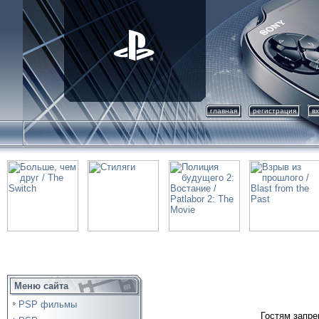
главная
регистрация
в
Меню сайта
PSP фильмы
Гостям запре