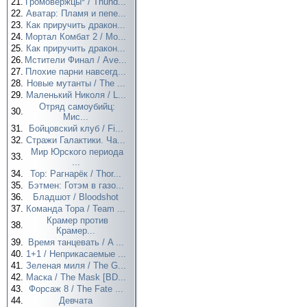
21.
Громовержцы* / Thund...
22.
Аватар: Пламя и пепе...
23.
Как приручить дракон...
24.
Мортал Комбат 2 / Mo...
25.
Как приручить дракон...
26.
Мстители Финал / Ave...
27.
Плохие парни навсегд...
28.
Новые мутанты / The ...
29.
Маленький Николя / L...
Отряд самоубийц:
30.
Мис...
31.
Бойцовский клуб / Fi...
32.
Стражи Галактики. Ча...
Мир Юрского периода
33.
...
34.
Тор: Рагнарёк / Thor...
35.
Бэтмен: Готэм в газо...
36.
Бладшот / Bloodshot
37.
Команда Тора / Team ...
Крамер против
38.
Крамер...
39.
Время танцевать / A ...
40.
1+1 / Неприкасаемые ...
41.
Зеленая миля / The G...
42.
Маска / The Mask [BD...
43.
Форсаж 8 / The Fate ...
44.
Девчата