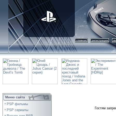
главная
регистрация
в
Меню сайта
PSP фильмы
Гостям запре
PSP сериалы
Разное для PSP