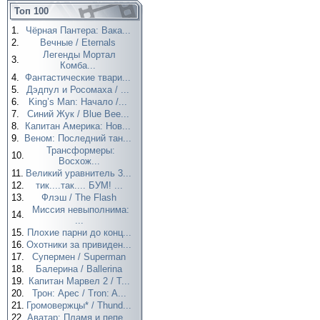
Топ 100
1.
Чёрная Пантера: Вака...
2.
Вечные / Eternals
Легенды Мортал
3.
Комба...
4.
Фантастические твари...
5.
Дэдпул и Росомаха / ...
6.
King’s Man: Начало /...
7.
Синий Жук / Blue Bee...
8.
Капитан Америка: Нов...
9.
Веном: Последний тан...
Трансформеры:
10.
Восхож...
11.
Великий уравнитель 3...
12.
тик....так.... БУМ! ...
13.
Флэш / The Flash
Миссия невыполнима:
14.
...
15.
Плохие парни до конц...
16.
Охотники за привиден...
17.
Супермен / Superman
18.
Балерина / Ballerina
19.
Капитан Марвел 2 / T...
20.
Трон: Арес / Tron: A...
21.
Громовержцы* / Thund...
22.
Аватар: Пламя и пепе...