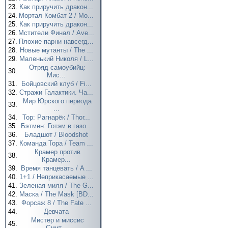
23.
Как приручить дракон...
24.
Мортал Комбат 2 / Mo...
25.
Как приручить дракон...
26.
Мстители Финал / Ave...
27.
Плохие парни навсегд...
28.
Новые мутанты / The ...
29.
Маленький Николя / L...
Отряд самоубийц:
30.
Мис...
31.
Бойцовский клуб / Fi...
32.
Стражи Галактики. Ча...
Мир Юрского периода
33.
...
34.
Тор: Рагнарёк / Thor...
35.
Бэтмен: Готэм в газо...
36.
Бладшот / Bloodshot
37.
Команда Тора / Team ...
Крамер против
38.
Крамер...
39.
Время танцевать / A ...
40.
1+1 / Неприкасаемые ...
41.
Зеленая миля / The G...
42.
Маска / The Mask [BD...
43.
Форсаж 8 / The Fate ...
44.
Девчата
Мистер и миссис
45.
Смит...