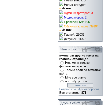
Новых вчера: 3
Новых сегодня: 1
»
Из них
Администраторов: 3
Модераторов: 2
Проверенных: 196
Обычных юзеров: 39194
»
Из них
Парней: 28036
Девушек: 11378
Наш опрос
нужны ли другие темы на
главной странице?
Нет, меня только
фильмы интересуют
Только если по тематике
сайта
Мне все равно
а что будет то?
Результаты
|
Архив опросов
Всего ответов:
871
Друзья сайта