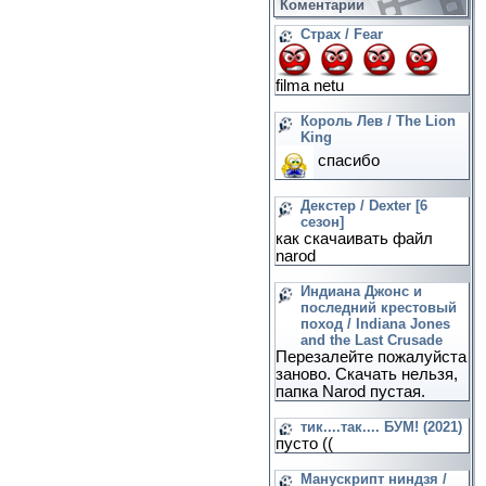
Коментарии
Страх / Fear
filma netu
Король Лев / The Lion
King
спасибо
Декстер / Dexter [6
сезон]
как скачаивать файл
narod
Индиана Джонс и
последний крестовый
поход / Indiana Jones
and the Last Crusade
Перезалейте пожалуйста
заново. Скачать нельзя,
папка Narod пустая.
тик....так.... БУМ! (2021)
пусто ((
Манускрипт ниндзя /