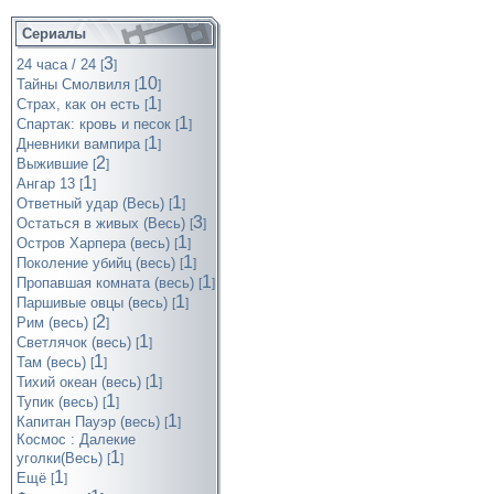
Сериалы
3
24 часа / 24
[
]
10
Тайны Смолвиля
[
]
1
Страх, как он есть
[
]
1
Спартак: кровь и песок
[
]
1
Дневники вампира
[
]
2
Выжившие
[
]
1
Ангар 13
[
]
1
Ответный удар (Весь)
[
]
3
Остаться в живых (Весь)
[
]
1
Остров Харпера (весь)
[
]
1
Поколение убийц (весь)
[
]
1
Пропавшая комната (весь)
[
]
1
Паршивые овцы (весь)
[
]
2
Рим (весь)
[
]
1
Светлячок (весь)
[
]
1
Там (весь)
[
]
1
Тихий океан (весь)
[
]
1
Тупик (весь)
[
]
1
Капитан Пауэр (весь)
[
]
Космос : Далекие
1
уголки(Весь)
[
]
1
Ещё
[
]