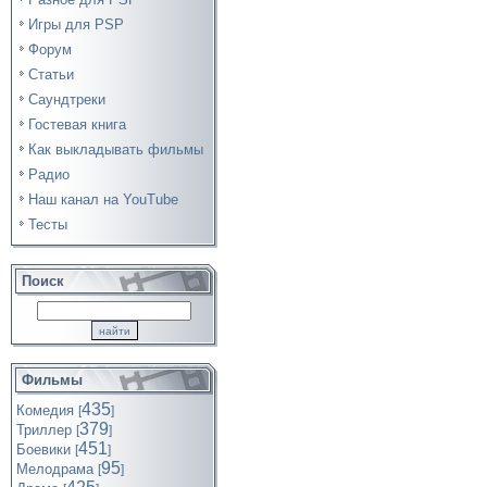
Игры для PSP
Форум
Статьи
Саундтреки
Гостевая книга
Как выкладывать фильмы
Радио
Наш канал на YouTube
Тесты
Поиск
Фильмы
435
Комедия
[
]
379
Триллер
[
]
451
Боевики
[
]
95
Мелодрама
[
]