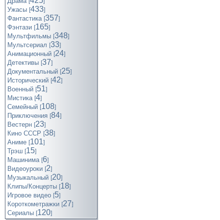
425
Драма
[
]
433
Ужасы
[
]
357
Фантастика
[
]
165
Фэнтази
[
]
348
Мультфильмы
[
]
33
Мультсериал
[
]
24
Анимационный
[
]
37
Детективы
[
]
25
Документальный
[
]
42
Исторический
[
]
51
Военный
[
]
4
Мистика
[
]
108
Семейный
[
]
84
Приключения
[
]
23
Вестерн
[
]
38
Кино СССР
[
]
101
Аниме
[
]
15
Трэш
[
]
6
Машинима
[
]
2
Видеоуроки
[
]
20
Музыкальный
[
]
18
Клипы/Концерты
[
]
5
Игровое видео
[
]
27
Короткометражки
[
]
120
Cериалы
[
]