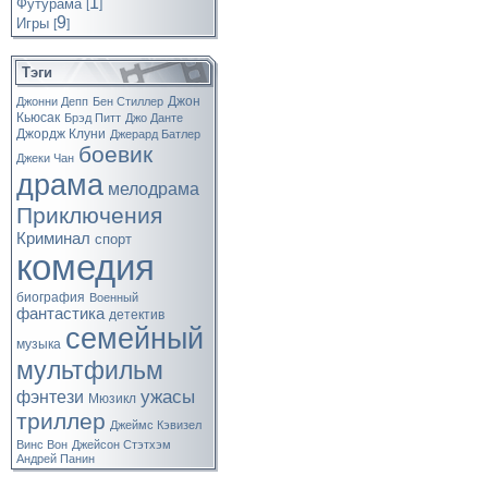
1
Футурама
[
]
9
Игры
[
]
Тэги
Джон
Джонни Депп
Бен Стиллер
Кьюсак
Брэд Питт
Джо Данте
Джордж Клуни
Джерард Батлер
боевик
Джеки Чан
драма
мелодрама
Приключения
Криминал
спорт
комедия
биография
Военный
фантастика
детектив
семейный
музыка
мультфильм
ужасы
фэнтези
Мюзикл
триллер
Джеймс Кэвизел
Винс Вон
Джейсон Стэтхэм
Андрей Панин