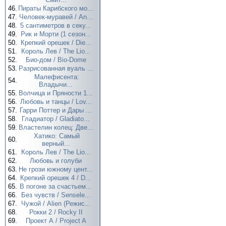
46.
Пираты Карибского мо...
47.
Человек-муравей / An...
48.
5 сантиметров в секу...
49.
Рик и Морти (1 сезон...
50.
Крепкий орешек / Die...
51.
Король Лев / The Lio...
52.
Био-дом / Bio-Dome
53.
Разрисованная вуаль ...
Малефисента:
54.
Владычи...
55.
Волчица и Пряности 1...
56.
Любовь и танцы / Lov...
57.
Гарри Поттер и Дары ...
58.
Гладиатор / Gladiato...
59.
Властелин колец: Две...
Хатико: Самый
60.
верный...
61.
Король Лев / The Lio...
62.
Любовь и голуби
63.
Не грози южному цент...
64.
Крепкий орешек 4 / D...
65.
В погоне за счастьем...
66.
Без чувств / Sensele...
67.
Чужой / Alien (Режис...
68.
Рокки 2 / Rocky II
69.
Проект А / Project A