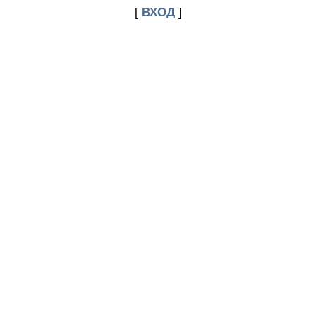
[
ВХОД
]