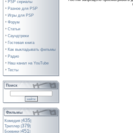
PSP сериалы
Разное для PSP
Игры для PSP
Форум
Статьи
Саундтреки
Гостевая книга
Как выкладывать фильмы
Радио
Наш канал на YouTube
Тесты
Поиск
Фильмы
435
Комедия
[
]
379
Триллер
[
]
451
Боевики
[
]