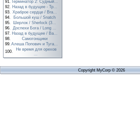
91.
Терминатор 2: Судный...
92.
Назад в будущее - Тр...
93.
Храброе сердце / Bra...
94.
Большой куш / Snatch
95.
Шерлок / Sherlock (3...
96.
Доспехи Бога / Long ...
97.
Назад в будущее / Ba...
98.
Самогонщики
99.
Алеша Попович и Туга...
Не время для орехов
100.
...
Copyright MyCorp © 2026