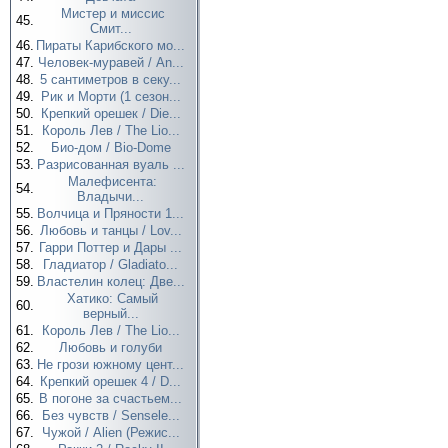
Мистер и миссис
45.
Смит...
46.
Пираты Карибского мо...
47.
Человек-муравей / An...
48.
5 сантиметров в секу...
49.
Рик и Морти (1 сезон...
50.
Крепкий орешек / Die...
51.
Король Лев / The Lio...
52.
Био-дом / Bio-Dome
53.
Разрисованная вуаль ...
Малефисента:
54.
Владычи...
55.
Волчица и Пряности 1...
56.
Любовь и танцы / Lov...
57.
Гарри Поттер и Дары ...
58.
Гладиатор / Gladiato...
59.
Властелин колец: Две...
Хатико: Самый
60.
верный...
61.
Король Лев / The Lio...
62.
Любовь и голуби
63.
Не грози южному цент...
64.
Крепкий орешек 4 / D...
65.
В погоне за счастьем...
66.
Без чувств / Sensele...
67.
Чужой / Alien (Режис...