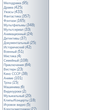
95
Мелодрама
[
]
425
Драма
[
]
433
Ужасы
[
]
357
Фантастика
[
]
165
Фэнтази
[
]
348
Мультфильмы
[
]
33
Мультсериал
[
]
24
Анимационный
[
]
37
Детективы
[
]
25
Документальный
[
]
42
Исторический
[
]
51
Военный
[
]
4
Мистика
[
]
108
Семейный
[
]
84
Приключения
[
]
23
Вестерн
[
]
38
Кино СССР
[
]
101
Аниме
[
]
15
Трэш
[
]
6
Машинима
[
]
2
Видеоуроки
[
]
20
Музыкальный
[
]
18
Клипы/Концерты
[
]
5
Игровое видео
[
]
27
Короткометражки
[
]