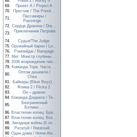
68.
Рокки 2 / Rocky II
69.
Проект А / Project A
70.
Престиж / The Presti...
Пассажиры /
71.
Passenge...
72.
Сердце Дракона / Dra...
Приключения Петрова
73.
...
74.
Судья/The Judge
75.
Оружейный барон / Lo...
76.
Рэмпейдж / Rampage
77.
Мег: Монстр глубины ...
78.
2036 возрождение nex...
79.
Команда Тора. Часть ...
Оптом дешевле /
80.
Chea...
81.
Байкеры (Biker Boyz)...
82.
Флика 2 / Flicka 2
83.
Он – дракон
84.
Команда Дэррила / Te...
Безграничный
85.
Бэтмен:...
86.
Властелин колец: Бра...
87.
Властелин колец: Воз...
88.
Звездные войны (6 эп...
89.
Рататуй / Ratatouill...
90.
Один дома / Home Alo...