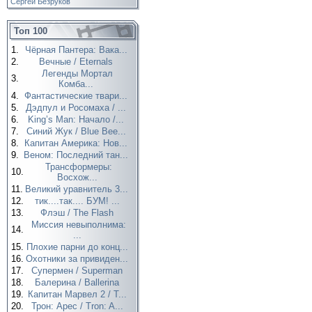
Сергей Безруков
Топ 100
1.
Чёрная Пантера: Вака...
2.
Вечные / Eternals
Легенды Мортал
3.
Комба...
4.
Фантастические твари...
5.
Дэдпул и Росомаха / ...
6.
King’s Man: Начало /...
7.
Синий Жук / Blue Bee...
8.
Капитан Америка: Нов...
9.
Веном: Последний тан...
Трансформеры:
10.
Восхож...
11.
Великий уравнитель 3...
12.
тик....так.... БУМ! ...
13.
Флэш / The Flash
Миссия невыполнима:
14.
...
15.
Плохие парни до конц...
16.
Охотники за привиден...
17.
Супермен / Superman
18.
Балерина / Ballerina
19.
Капитан Марвел 2 / T...
20.
Трон: Арес / Tron: A...