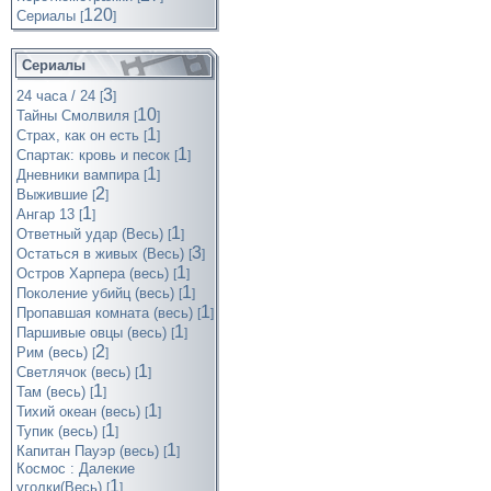
120
Cериалы
[
]
Сериалы
3
24 часа / 24
[
]
10
Тайны Смолвиля
[
]
1
Страх, как он есть
[
]
1
Спартак: кровь и песок
[
]
1
Дневники вампира
[
]
2
Выжившие
[
]
1
Ангар 13
[
]
1
Ответный удар (Весь)
[
]
3
Остаться в живых (Весь)
[
]
1
Остров Харпера (весь)
[
]
1
Поколение убийц (весь)
[
]
1
Пропавшая комната (весь)
[
]
1
Паршивые овцы (весь)
[
]
2
Рим (весь)
[
]
1
Светлячок (весь)
[
]
1
Там (весь)
[
]
1
Тихий океан (весь)
[
]
1
Тупик (весь)
[
]
1
Капитан Пауэр (весь)
[
]
Космос : Далекие
1
уголки(Весь)
[
]