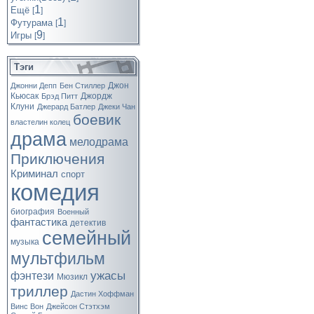
1
Ещё
[
]
1
Футурама
[
]
9
Игры
[
]
Тэги
Джон
Джонни Депп
Бен Стиллер
Кьюсак
Джордж
Брэд Питт
Клуни
Джерард Батлер
Джеки Чан
боевик
властелин колец
драма
мелодрама
Приключения
Криминал
спорт
комедия
биография
Военный
фантастика
детектив
семейный
музыка
мультфильм
ужасы
фэнтези
Мюзикл
триллер
Дастин Хоффман
Винс Вон
Джейсон Стэтхэм