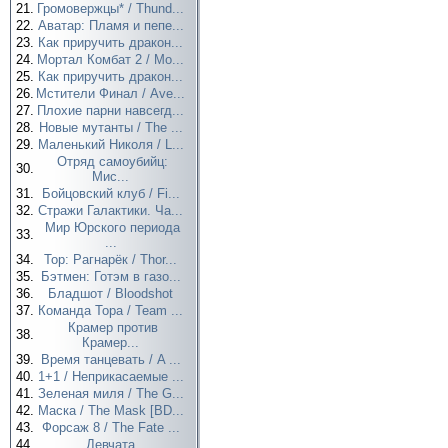
21.
Громовержцы* / Thund...
22.
Аватар: Пламя и пепе...
23.
Как приручить дракон...
24.
Мортал Комбат 2 / Mo...
25.
Как приручить дракон...
26.
Мстители Финал / Ave...
27.
Плохие парни навсегд...
28.
Новые мутанты / The ...
29.
Маленький Николя / L...
Отряд самоубийц:
30.
Мис...
31.
Бойцовский клуб / Fi...
32.
Стражи Галактики. Ча...
Мир Юрского периода
33.
...
34.
Тор: Рагнарёк / Thor...
35.
Бэтмен: Готэм в газо...
36.
Бладшот / Bloodshot
37.
Команда Тора / Team ...
Крамер против
38.
Крамер...
39.
Время танцевать / A ...
40.
1+1 / Неприкасаемые ...
41.
Зеленая миля / The G...
42.
Маска / The Mask [BD...
43.
Форсаж 8 / The Fate ...
44.
Девчата