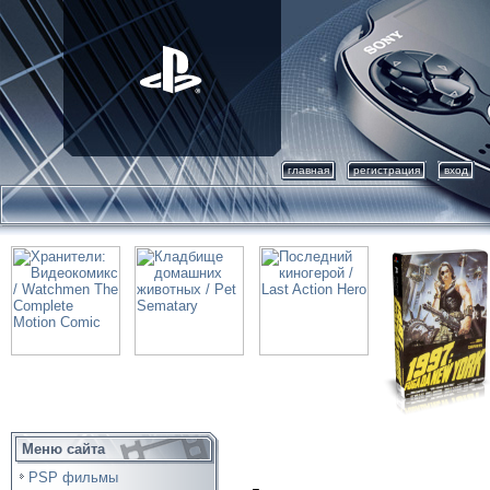
главная
регистрация
вход
Меню сайта
PSP фильмы