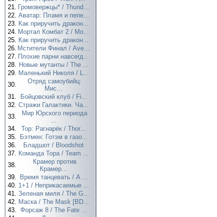
21.
Громовержцы* / Thund...
22.
Аватар: Пламя и пепе...
23.
Как приручить дракон...
24.
Мортал Комбат 2 / Mo...
25.
Как приручить дракон...
26.
Мстители Финал / Ave...
27.
Плохие парни навсегд...
28.
Новые мутанты / The ...
29.
Маленький Николя / L...
Отряд самоубийц:
30.
Мис...
31.
Бойцовский клуб / Fi...
32.
Стражи Галактики. Ча...
Мир Юрского периода
33.
...
34.
Тор: Рагнарёк / Thor...
35.
Бэтмен: Готэм в газо...
36.
Бладшот / Bloodshot
37.
Команда Тора / Team ...
Крамер против
38.
Крамер...
39.
Время танцевать / A ...
40.
1+1 / Неприкасаемые ...
41.
Зеленая миля / The G...
42.
Маска / The Mask [BD...
43.
Форсаж 8 / The Fate ...