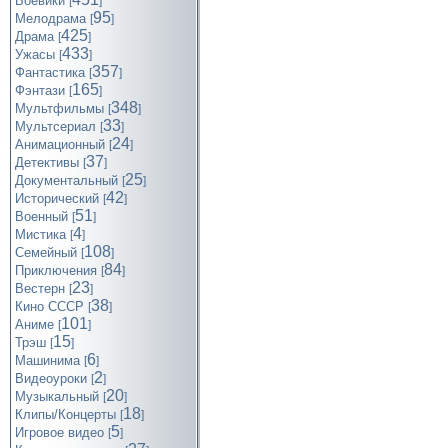
Боевики
[
]
95
Мелодрама
[
]
425
Драма
[
]
433
Ужасы
[
]
357
Фантастика
[
]
165
Фэнтази
[
]
348
Мультфильмы
[
]
33
Мультсериал
[
]
24
Анимационный
[
]
37
Детективы
[
]
25
Документальный
[
]
42
Исторический
[
]
51
Военный
[
]
4
Мистика
[
]
108
Семейный
[
]
84
Приключения
[
]
23
Вестерн
[
]
38
Кино СССР
[
]
101
Аниме
[
]
15
Трэш
[
]
6
Машинима
[
]
2
Видеоуроки
[
]
20
Музыкальный
[
]
18
Клипы/Концерты
[
]
5
Игровое видео
[
]