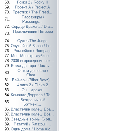
68.
Рокки 2 / Rocky II
69.
Проект А / Project A
70.
Престиж / The Presti...
Пассажиры /
71.
Passenge...
72.
Сердце Дракона / Dra...
Приключения Петрова
73.
...
74.
Судья/The Judge
75.
Оружейный барон / Lo...
76.
Рэмпейдж / Rampage
77.
Мег: Монстр глубины ...
78.
2036 возрождение nex...
79.
Команда Тора. Часть ...
Оптом дешевле /
80.
Chea...
81.
Байкеры (Biker Boyz)...
82.
Флика 2 / Flicka 2
83.
Он – дракон
84.
Команда Дэррила / Te...
Безграничный
85.
Бэтмен:...
86.
Властелин колец: Бра...
87.
Властелин колец: Воз...
88.
Звездные войны (6 эп...
89.
Рататуй / Ratatouill...
90.
Один дома / Home Alo...