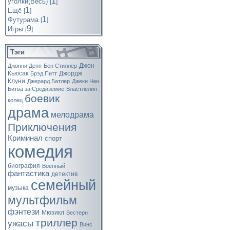
1
уголки(Весь)
[
]
1
Ещё
[
]
1
Футурама
[
]
9
Игры
[
]
Тэги
Джон
Джонни Депп
Бен Стиллер
Кьюсак
Джордж
Брэд Питт
Клуни
Джерард Батлер
Джеки Чан
Битва за Средиземие
Властлелин
боевик
колец
драма
мелодрама
Приключения
Криминал
спорт
комедия
биография
Военный
фантастика
детектив
семейный
музыка
мультфильм
фэнтези
Мюзикл
Вестерн
триллер
ужасы
Винс