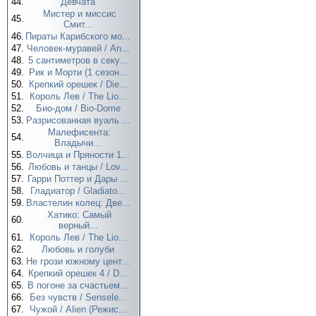
44.
Девчата
Мистер и миссис
45.
Смит...
46.
Пираты Карибского мо...
47.
Человек-муравей / An...
48.
5 сантиметров в секу...
49.
Рик и Морти (1 сезон...
50.
Крепкий орешек / Die...
51.
Король Лев / The Lio...
52.
Био-дом / Bio-Dome
53.
Разрисованная вуаль ...
Малефисента:
54.
Владычи...
55.
Волчица и Пряности 1...
56.
Любовь и танцы / Lov...
57.
Гарри Поттер и Дары ...
58.
Гладиатор / Gladiato...
59.
Властелин колец: Две...
Хатико: Самый
60.
верный...
61.
Король Лев / The Lio...
62.
Любовь и голуби
63.
Не грози южному цент...
64.
Крепкий орешек 4 / D...
65.
В погоне за счастьем...
66.
Без чувств / Sensele...
67.
Чужой / Alien (Режис...