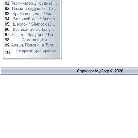
91.
Терминатор 2: Судный...
92.
Назад в будущее - Тр...
93.
Храброе сердце / Bra...
94.
Большой куш / Snatch
95.
Шерлок / Sherlock (3...
96.
Доспехи Бога / Long ...
97.
Назад в будущее / Ba...
98.
Самогонщики
99.
Алеша Попович и Туга...
Не время для орехов
100.
...
Copyright MyCorp © 2026