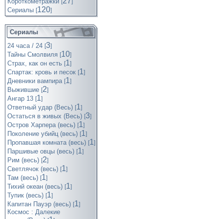
27
Короткометражки
[
]
120
Cериалы
[
]
Сериалы
3
24 часа / 24
[
]
10
Тайны Смолвиля
[
]
1
Страх, как он есть
[
]
1
Спартак: кровь и песок
[
]
1
Дневники вампира
[
]
2
Выжившие
[
]
1
Ангар 13
[
]
1
Ответный удар (Весь)
[
]
3
Остаться в живых (Весь)
[
]
1
Остров Харпера (весь)
[
]
1
Поколение убийц (весь)
[
]
1
Пропавшая комната (весь)
[
]
1
Паршивые овцы (весь)
[
]
2
Рим (весь)
[
]
1
Светлячок (весь)
[
]
1
Там (весь)
[
]
1
Тихий океан (весь)
[
]
1
Тупик (весь)
[
]
1
Капитан Пауэр (весь)
[
]
Космос : Далекие