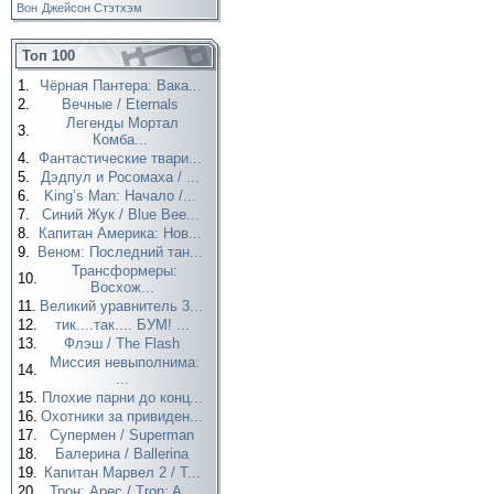
Вон
Джейсон Стэтхэм
Топ 100
1.
Чёрная Пантера: Вака...
2.
Вечные / Eternals
Легенды Мортал
3.
Комба...
4.
Фантастические твари...
5.
Дэдпул и Росомаха / ...
6.
King’s Man: Начало /...
7.
Синий Жук / Blue Bee...
8.
Капитан Америка: Нов...
9.
Веном: Последний тан...
Трансформеры:
10.
Восхож...
11.
Великий уравнитель 3...
12.
тик....так.... БУМ! ...
13.
Флэш / The Flash
Миссия невыполнима:
14.
...
15.
Плохие парни до конц...
16.
Охотники за привиден...
17.
Супермен / Superman
18.
Балерина / Ballerina
19.
Капитан Марвел 2 / T...
20.
Трон: Арес / Tron: A...