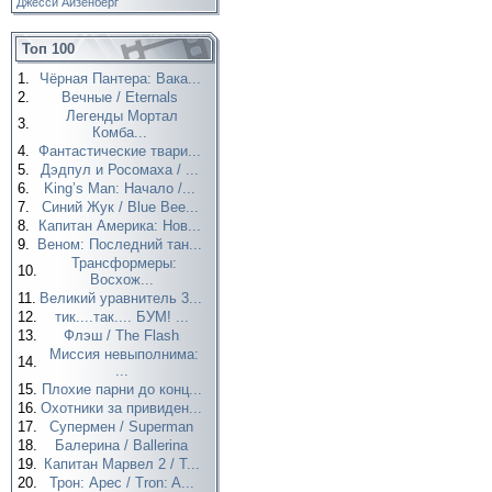
Джесси Айзенберг
Топ 100
1.
Чёрная Пантера: Вака...
2.
Вечные / Eternals
Легенды Мортал
3.
Комба...
4.
Фантастические твари...
5.
Дэдпул и Росомаха / ...
6.
King’s Man: Начало /...
7.
Синий Жук / Blue Bee...
8.
Капитан Америка: Нов...
9.
Веном: Последний тан...
Трансформеры:
10.
Восхож...
11.
Великий уравнитель 3...
12.
тик....так.... БУМ! ...
13.
Флэш / The Flash
Миссия невыполнима:
14.
...
15.
Плохие парни до конц...
16.
Охотники за привиден...
17.
Супермен / Superman
18.
Балерина / Ballerina
19.
Капитан Марвел 2 / T...
20.
Трон: Арес / Tron: A...