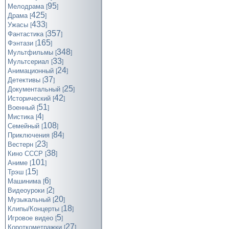
95
Мелодрама
[
]
425
Драма
[
]
433
Ужасы
[
]
357
Фантастика
[
]
165
Фэнтази
[
]
348
Мультфильмы
[
]
33
Мультсериал
[
]
24
Анимационный
[
]
37
Детективы
[
]
25
Документальный
[
]
42
Исторический
[
]
51
Военный
[
]
4
Мистика
[
]
108
Семейный
[
]
84
Приключения
[
]
23
Вестерн
[
]
38
Кино СССР
[
]
101
Аниме
[
]
15
Трэш
[
]
6
Машинима
[
]
2
Видеоуроки
[
]
20
Музыкальный
[
]
18
Клипы/Концерты
[
]
5
Игровое видео
[
]
27
Короткометражки
[
]