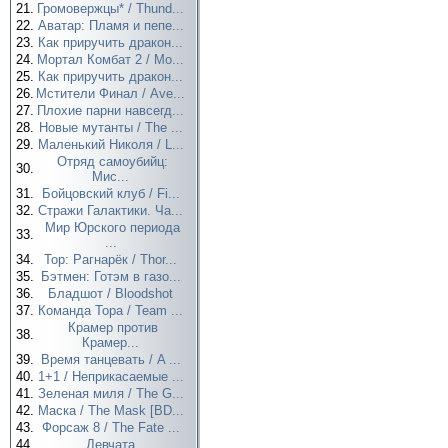
21.
Громовержцы* / Thund...
22.
Аватар: Пламя и пепе...
23.
Как приручить дракон...
24.
Мортал Комбат 2 / Mo...
25.
Как приручить дракон...
26.
Мстители Финал / Ave...
27.
Плохие парни навсегд...
28.
Новые мутанты / The ...
29.
Маленький Николя / L...
Отряд самоубийц:
30.
Мис...
31.
Бойцовский клуб / Fi...
32.
Стражи Галактики. Ча...
Мир Юрского периода
33.
...
34.
Тор: Рагнарёк / Thor...
35.
Бэтмен: Готэм в газо...
36.
Бладшот / Bloodshot
37.
Команда Тора / Team ...
Крамер против
38.
Крамер...
39.
Время танцевать / A ...
40.
1+1 / Неприкасаемые ...
41.
Зеленая миля / The G...
42.
Маска / The Mask [BD...
43.
Форсаж 8 / The Fate ...
44.
Девчата