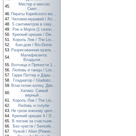
Мистер и миссис
45.
Смит...
46.
Пираты Карибского мо...
47.
Человек-муравей / An...
48.
5 сантиметров в секу...
49.
Рик и Морти (1 сезон...
50.
Крепкий орешек / Die...
51.
Король Лев / The Lio...
52.
Био-дом / Bio-Dome
53.
Разрисованная вуаль ...
Малефисента:
54.
Владычи...
55.
Волчица и Пряности 1...
56.
Любовь и танцы / Lov...
57.
Гарри Поттер и Дары ...
58.
Гладиатор / Gladiato...
59.
Властелин колец: Две...
Хатико: Самый
60.
верный...
61.
Король Лев / The Lio...
62.
Любовь и голуби
63.
Не грози южному цент...
64.
Крепкий орешек 4 / D...
65.
В погоне за счастьем...
66.
Без чувств / Sensele...
67.
Чужой / Alien (Режис...