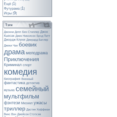
1
Ещё
[
]
1
Футурама
[
]
9
Игры
[
]
Тэги
Джон
Джонни Депп
Бен Стиллер
Кьюсак
Джек Николсон
Брэд Питт
Джордж Клуни
Джерард Батлер
боевик
Джеки Чан
драма
мелодрама
Приключения
Криминал
спорт
комедия
биография
Военный
фантастика
детектив
семейный
музыка
мультфильм
ужасы
фэнтези
Мюзикл
триллер
Дастин Хоффман
Винс Вон
Джейсон Стэтхэм