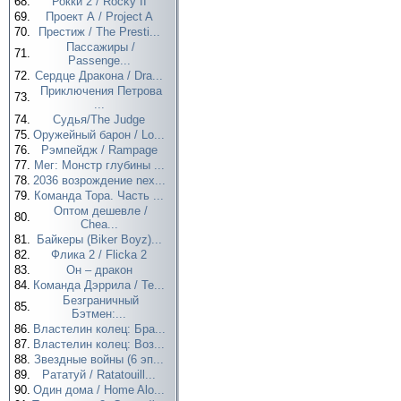
68.
Рокки 2 / Rocky II
69.
Проект А / Project A
70.
Престиж / The Presti...
Пассажиры /
71.
Passenge...
72.
Сердце Дракона / Dra...
Приключения Петрова
73.
...
74.
Судья/The Judge
75.
Оружейный барон / Lo...
76.
Рэмпейдж / Rampage
77.
Мег: Монстр глубины ...
78.
2036 возрождение nex...
79.
Команда Тора. Часть ...
Оптом дешевле /
80.
Chea...
81.
Байкеры (Biker Boyz)...
82.
Флика 2 / Flicka 2
83.
Он – дракон
84.
Команда Дэррила / Te...
Безграничный
85.
Бэтмен:...
86.
Властелин колец: Бра...
87.
Властелин колец: Воз...
88.
Звездные войны (6 эп...
89.
Рататуй / Ratatouill...
90.
Один дома / Home Alo...