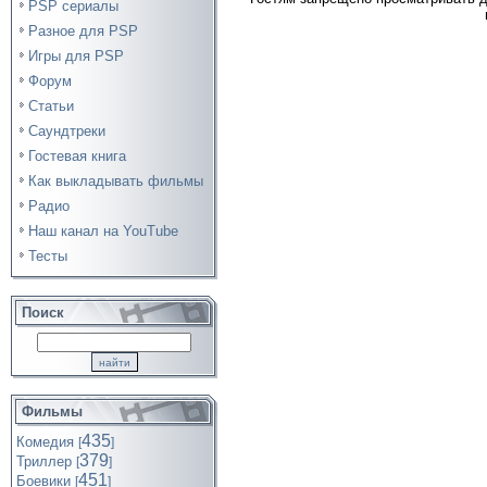
PSP сериалы
Разное для PSP
Игры для PSP
Форум
Статьи
Саундтреки
Гостевая книга
Как выкладывать фильмы
Радио
Наш канал на YouTube
Тесты
Поиск
Фильмы
435
Комедия
[
]
379
Триллер
[
]
451
Боевики
[
]