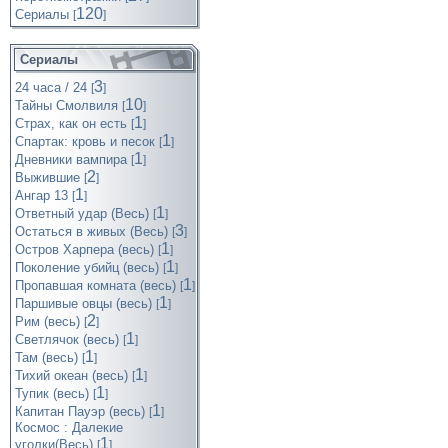
120
Cериалы
[
]
Сериалы
3
24 часа / 24
[
]
10
Тайны Смолвиля
[
]
1
Страх, как он есть
[
]
1
Спартак: кровь и песок
[
]
1
Дневники вампира
[
]
2
Выжившие
[
]
1
Ангар 13
[
]
1
Ответный удар (Весь)
[
]
3
Остаться в живых (Весь)
[
]
1
Остров Харпера (весь)
[
]
1
Поколение убийц (весь)
[
]
1
Пропавшая комната (весь)
[
]
1
Паршивые овцы (весь)
[
]
2
Рим (весь)
[
]
1
Светлячок (весь)
[
]
1
Там (весь)
[
]
1
Тихий океан (весь)
[
]
1
Тупик (весь)
[
]
1
Капитан Пауэр (весь)
[
]
Космос : Далекие
1
уголки(Весь)
[
]