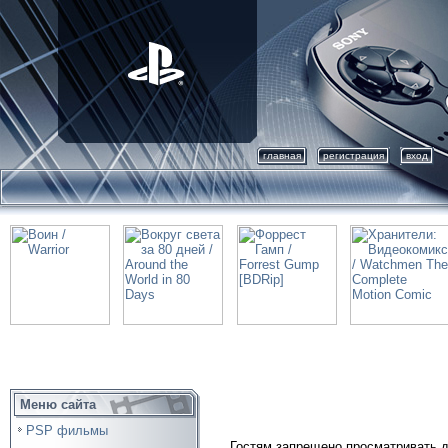
главная
регистрация
вход
Меню сайта
PSP фильмы
Гостям запрещено просматривать д