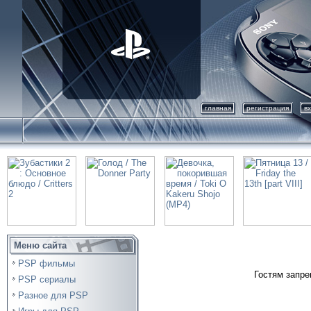
главная
регистрация
в
Меню сайта
PSP фильмы
Гостям запре
PSP сериалы
Разное для PSP