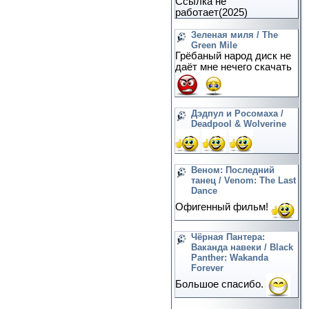
Ссылка не
работает(2025)
Зеленая миля / The
Green Mile
Грёбаный народ диск не
даёт мне нечего скачать
Дэдпул и Росомаха /
Deadpool & Wolverine
Веном: Последний
танец / Venom: The Last
Dance
Офигенный фильм!
Чёрная Пантера:
Ваканда навеки / Black
Panther: Wakanda
Forever
Большое спасибо.