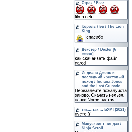
Страх / Fear
filma netu
Король Лев / The Lion
King
спасибо
Декстер / Dexter [6
сезон]
как скачаивать файл
narod
Индиана Джонс и
последний крестовый
поход / Indiana Jones
and the Last Crusade
Перезалейте пожалуйста
заново. Скачать нельзя,
папка Narod пустая.
тик....так.... БУМ! (2021)
пусто ((
Манускрипт ниндзя /
Ninja Scroll