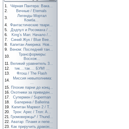
1.
Чёрная Пантера: Вака...
2.
Вечные / Eternals
Легенды Мортал
3.
Комба...
4.
Фантастические твари...
5.
Дэдпул и Росомаха / ...
6.
King’s Man: Начало /...
7.
Синий Жук / Blue Bee...
8.
Капитан Америка: Нов...
9.
Веном: Последний тан...
Трансформеры:
10.
Восхож...
11.
Великий уравнитель 3...
12.
тик....так.... БУМ! ...
13.
Флэш / The Flash
Миссия невыполнима:
14.
...
15.
Плохие парни до конц...
16.
Охотники за привиден...
17.
Супермен / Superman
18.
Балерина / Ballerina
19.
Капитан Марвел 2 / T...
20.
Трон: Арес / Tron: A...
21.
Громовержцы* / Thund...
22.
Аватар: Пламя и пепе...
23.
Как приручить дракон...