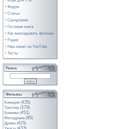
Игры для PSP
Форум
Статьи
Саундтреки
Гостевая книга
Как выкладывать фильмы
Радио
Наш канал на YouTube
Тесты
Поиск
Фильмы
435
Комедия
[
]
379
Триллер
[
]
451
Боевики
[
]
95
Мелодрама
[
]
425
Драма
[
]
433
Ужасы
[
]