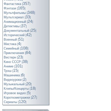
357
Фантастика
[
]
165
Фэнтази
[
]
348
Мультфильмы
[
]
33
Мультсериал
[
]
24
Анимационный
[
]
37
Детективы
[
]
25
Документальный
[
]
42
Исторический
[
]
51
Военный
[
]
4
Мистика
[
]
108
Семейный
[
]
84
Приключения
[
]
23
Вестерн
[
]
38
Кино СССР
[
]
101
Аниме
[
]
15
Трэш
[
]
6
Машинима
[
]
2
Видеоуроки
[
]
20
Музыкальный
[
]
18
Клипы/Концерты
[
]
5
Игровое видео
[
]
27
Короткометражки
[
]
120
Cериалы
[
]