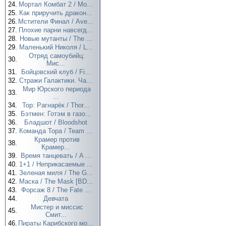
24.
Мортал Комбат 2 / Mo...
25.
Как приручить дракон...
26.
Мстители Финал / Ave...
27.
Плохие парни навсегд...
28.
Новые мутанты / The ...
29.
Маленький Николя / L...
Отряд самоубийц:
30.
Мис...
31.
Бойцовский клуб / Fi...
32.
Стражи Галактики. Ча...
Мир Юрского периода
33.
...
34.
Тор: Рагнарёк / Thor...
35.
Бэтмен: Готэм в газо...
36.
Бладшот / Bloodshot
37.
Команда Тора / Team ...
Крамер против
38.
Крамер...
39.
Время танцевать / A ...
40.
1+1 / Неприкасаемые ...
41.
Зеленая миля / The G...
42.
Маска / The Mask [BD...
43.
Форсаж 8 / The Fate ...
44.
Девчата
Мистер и миссис
45.
Смит...
46.
Пираты Карибского мо...