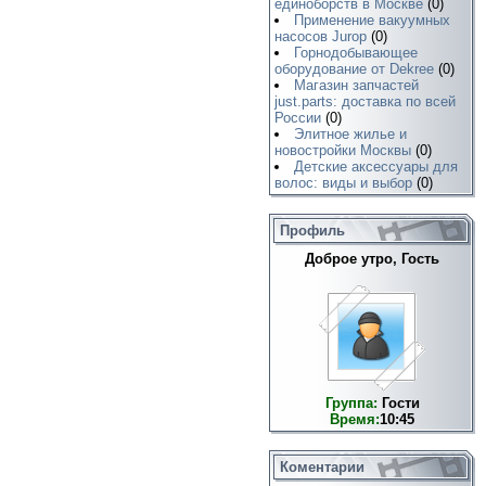
единоборств в Москве
(0)
Применение вакуумных
насосов Jurop
(0)
Горнодобывающее
оборудование от Dekree
(0)
Магазин запчастей
just.parts: доставка по всей
России
(0)
Элитное жилье и
новостройки Москвы
(0)
Детские аксессуары для
волос: виды и выбор
(0)
Профиль
Доброе утро, Гость
Группа:
Гости
Время:
10:45
Коментарии