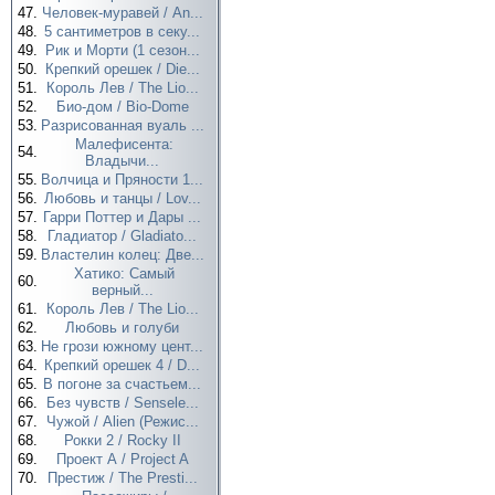
47.
Человек-муравей / An...
48.
5 сантиметров в секу...
49.
Рик и Морти (1 сезон...
50.
Крепкий орешек / Die...
51.
Король Лев / The Lio...
52.
Био-дом / Bio-Dome
53.
Разрисованная вуаль ...
Малефисента:
54.
Владычи...
55.
Волчица и Пряности 1...
56.
Любовь и танцы / Lov...
57.
Гарри Поттер и Дары ...
58.
Гладиатор / Gladiato...
59.
Властелин колец: Две...
Хатико: Самый
60.
верный...
61.
Король Лев / The Lio...
62.
Любовь и голуби
63.
Не грози южному цент...
64.
Крепкий орешек 4 / D...
65.
В погоне за счастьем...
66.
Без чувств / Sensele...
67.
Чужой / Alien (Режис...
68.
Рокки 2 / Rocky II
69.
Проект А / Project A
70.
Престиж / The Presti...