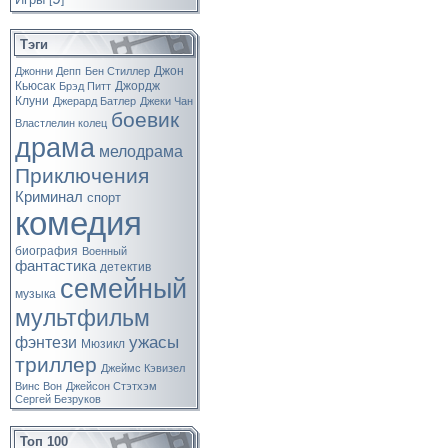
[
]
Тэги
Джон
Джонни Депп
Бен Стиллер
Кьюсак
Джордж
Брэд Питт
Клуни
Джерард Батлер
Джеки Чан
боевик
Властлелин колец
драма
мелодрама
Приключения
Криминал
спорт
комедия
биография
Военный
фантастика
детектив
семейный
музыка
мультфильм
ужасы
фэнтези
Мюзикл
триллер
Джеймс Кэвизел
Винс Вон
Джейсон Стэтхэм
Сергей Безруков
Топ 100