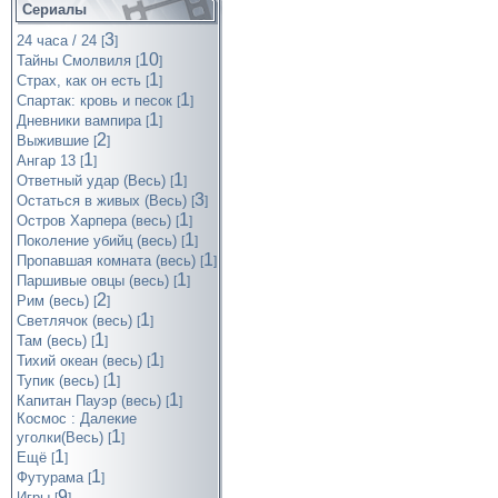
Сериалы
3
24 часа / 24
[
]
10
Тайны Смолвиля
[
]
1
Страх, как он есть
[
]
1
Спартак: кровь и песок
[
]
1
Дневники вампира
[
]
2
Выжившие
[
]
1
Ангар 13
[
]
1
Ответный удар (Весь)
[
]
3
Остаться в живых (Весь)
[
]
1
Остров Харпера (весь)
[
]
1
Поколение убийц (весь)
[
]
1
Пропавшая комната (весь)
[
]
1
Паршивые овцы (весь)
[
]
2
Рим (весь)
[
]
1
Светлячок (весь)
[
]
1
Там (весь)
[
]
1
Тихий океан (весь)
[
]
1
Тупик (весь)
[
]
1
Капитан Пауэр (весь)
[
]
Космос : Далекие
1
уголки(Весь)
[
]
1
Ещё
[
]
1
Футурама
[
]
9
Игры