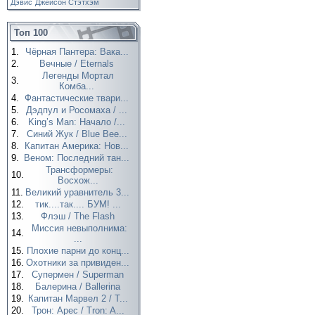
Дэвис
Джейсон Стэтхэм
Топ 100
1.
Чёрная Пантера: Вака...
2.
Вечные / Eternals
Легенды Мортал
3.
Комба...
4.
Фантастические твари...
5.
Дэдпул и Росомаха / ...
6.
King’s Man: Начало /...
7.
Синий Жук / Blue Bee...
8.
Капитан Америка: Нов...
9.
Веном: Последний тан...
Трансформеры:
10.
Восхож...
11.
Великий уравнитель 3...
12.
тик....так.... БУМ! ...
13.
Флэш / The Flash
Миссия невыполнима:
14.
...
15.
Плохие парни до конц...
16.
Охотники за привиден...
17.
Супермен / Superman
18.
Балерина / Ballerina
19.
Капитан Марвел 2 / T...
20.
Трон: Арес / Tron: A...