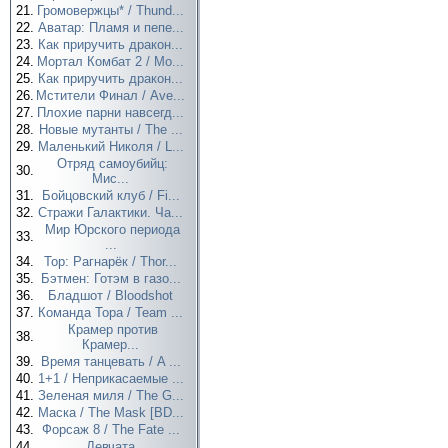
21.
Громовержцы* / Thund...
22.
Аватар: Пламя и пепе...
23.
Как приручить дракон...
24.
Мортал Комбат 2 / Mo...
25.
Как приручить дракон...
26.
Мстители Финал / Ave...
27.
Плохие парни навсегд...
28.
Новые мутанты / The ...
29.
Маленький Николя / L...
Отряд самоубийц:
30.
Мис...
31.
Бойцовский клуб / Fi...
32.
Стражи Галактики. Ча...
Мир Юрского периода
33.
...
34.
Тор: Рагнарёк / Thor...
35.
Бэтмен: Готэм в газо...
36.
Бладшот / Bloodshot
37.
Команда Тора / Team ...
Крамер против
38.
Крамер...
39.
Время танцевать / A ...
40.
1+1 / Неприкасаемые ...
41.
Зеленая миля / The G...
42.
Маска / The Mask [BD...
43.
Форсаж 8 / The Fate ...
44.
Девчата