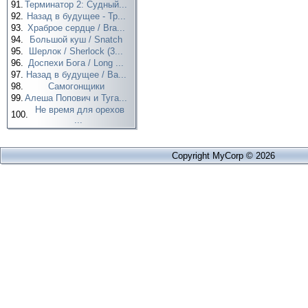
91.
Терминатор 2: Судный...
92.
Назад в будущее - Тр...
93.
Храброе сердце / Bra...
94.
Большой куш / Snatch
95.
Шерлок / Sherlock (3...
96.
Доспехи Бога / Long ...
97.
Назад в будущее / Ba...
98.
Самогонщики
99.
Алеша Попович и Туга...
Не время для орехов
100.
...
Copyright MyCorp © 2026