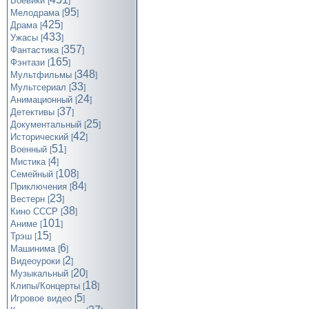
Боевики
[
]
95
Мелодрама
[
]
425
Драма
[
]
433
Ужасы
[
]
357
Фантастика
[
]
165
Фэнтази
[
]
348
Мультфильмы
[
]
33
Мультсериал
[
]
24
Анимационный
[
]
37
Детективы
[
]
25
Документальный
[
]
42
Исторический
[
]
51
Военный
[
]
4
Мистика
[
]
108
Семейный
[
]
84
Приключения
[
]
23
Вестерн
[
]
38
Кино СССР
[
]
101
Аниме
[
]
15
Трэш
[
]
6
Машинима
[
]
2
Видеоуроки
[
]
20
Музыкальный
[
]
18
Клипы/Концерты
[
]
5
Игровое видео
[
]