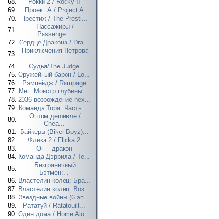
68.
Рокки 2 / Rocky II
69.
Проект А / Project A
70.
Престиж / The Presti...
Пассажиры /
71.
Passenge...
72.
Сердце Дракона / Dra...
Приключения Петрова
73.
...
74.
Судья/The Judge
75.
Оружейный барон / Lo...
76.
Рэмпейдж / Rampage
77.
Мег: Монстр глубины ...
78.
2036 возрождение nex...
79.
Команда Тора. Часть ...
Оптом дешевле /
80.
Chea...
81.
Байкеры (Biker Boyz)...
82.
Флика 2 / Flicka 2
83.
Он – дракон
84.
Команда Дэррила / Te...
Безграничный
85.
Бэтмен:...
86.
Властелин колец: Бра...
87.
Властелин колец: Воз...
88.
Звездные войны (6 эп...
89.
Рататуй / Ratatouill...
90.
Один дома / Home Alo...