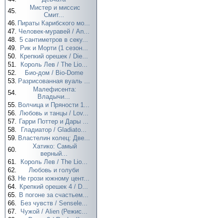
Мистер и миссис
45.
Смит...
46.
Пираты Карибского мо...
47.
Человек-муравей / An...
48.
5 сантиметров в секу...
49.
Рик и Морти (1 сезон...
50.
Крепкий орешек / Die...
51.
Король Лев / The Lio...
52.
Био-дом / Bio-Dome
53.
Разрисованная вуаль ...
Малефисента:
54.
Владычи...
55.
Волчица и Пряности 1...
56.
Любовь и танцы / Lov...
57.
Гарри Поттер и Дары ...
58.
Гладиатор / Gladiato...
59.
Властелин колец: Две...
Хатико: Самый
60.
верный...
61.
Король Лев / The Lio...
62.
Любовь и голуби
63.
Не грози южному цент...
64.
Крепкий орешек 4 / D...
65.
В погоне за счастьем...
66.
Без чувств / Sensele...
67.
Чужой / Alien (Режис...