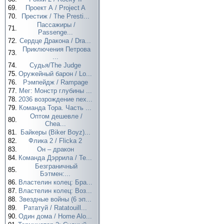
69.
Проект А / Project A
70.
Престиж / The Presti...
Пассажиры /
71.
Passenge...
72.
Сердце Дракона / Dra...
Приключения Петрова
73.
...
74.
Судья/The Judge
75.
Оружейный барон / Lo...
76.
Рэмпейдж / Rampage
77.
Мег: Монстр глубины ...
78.
2036 возрождение nex...
79.
Команда Тора. Часть ...
Оптом дешевле /
80.
Chea...
81.
Байкеры (Biker Boyz)...
82.
Флика 2 / Flicka 2
83.
Он – дракон
84.
Команда Дэррила / Te...
Безграничный
85.
Бэтмен:...
86.
Властелин колец: Бра...
87.
Властелин колец: Воз...
88.
Звездные войны (6 эп...
89.
Рататуй / Ratatouill...
90.
Один дома / Home Alo...