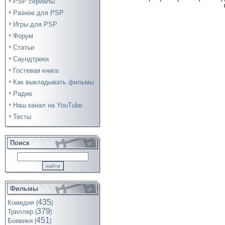
PSP сериалы
Разное для PSP
Игры для PSP
Форум
Статьи
Саундтреки
Гостевая книга
Как выкладывать фильмы
Радио
Наш канал на YouTube
Тесты
Поиск
Фильмы
435
Комедия
[
]
379
Триллер
[
]
451
Боевики
[
]