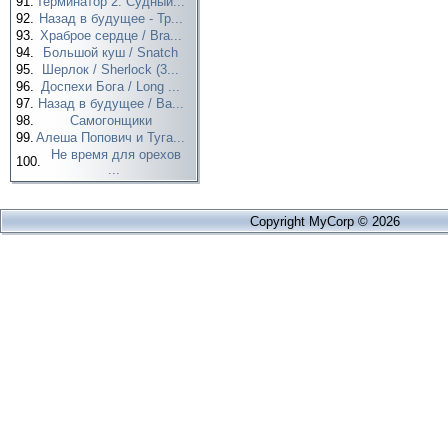
91.
Терминатор 2: Судный...
92.
Назад в будущее - Тр...
93.
Храброе сердце / Bra...
94.
Большой куш / Snatch
95.
Шерлок / Sherlock (3...
96.
Доспехи Бога / Long ...
97.
Назад в будущее / Ba...
98.
Самогонщики
99.
Алеша Попович и Туга...
Не время для орехов
100.
...
Copyright MyCorp © 2026