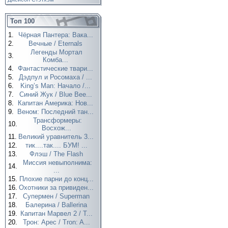
Топ 100
1.
Чёрная Пантера: Вака...
2.
Вечные / Eternals
Легенды Мортал
3.
Комба...
4.
Фантастические твари...
5.
Дэдпул и Росомаха / ...
6.
King’s Man: Начало /...
7.
Синий Жук / Blue Bee...
8.
Капитан Америка: Нов...
9.
Веном: Последний тан...
Трансформеры:
10.
Восхож...
11.
Великий уравнитель 3...
12.
тик....так.... БУМ! ...
13.
Флэш / The Flash
Миссия невыполнима:
14.
...
15.
Плохие парни до конц...
16.
Охотники за привиден...
17.
Супермен / Superman
18.
Балерина / Ballerina
19.
Капитан Марвел 2 / T...
20.
Трон: Арес / Tron: A...