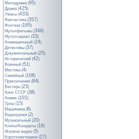
95
Мелодрама
[
]
425
Драма
[
]
433
Ужасы
[
]
357
Фантастика
[
]
165
Фэнтази
[
]
348
Мультфильмы
[
]
33
Мультсериал
[
]
24
Анимационный
[
]
37
Детективы
[
]
25
Документальный
[
]
42
Исторический
[
]
51
Военный
[
]
4
Мистика
[
]
108
Семейный
[
]
84
Приключения
[
]
23
Вестерн
[
]
38
Кино СССР
[
]
101
Аниме
[
]
15
Трэш
[
]
6
Машинима
[
]
2
Видеоуроки
[
]
20
Музыкальный
[
]
18
Клипы/Концерты
[
]
5
Игровое видео
[
]
27
Короткометражки
[
]