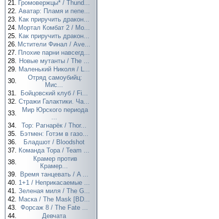
21.
Громовержцы* / Thund...
22.
Аватар: Пламя и пепе...
23.
Как приручить дракон...
24.
Мортал Комбат 2 / Mo...
25.
Как приручить дракон...
26.
Мстители Финал / Ave...
27.
Плохие парни навсегд...
28.
Новые мутанты / The ...
29.
Маленький Николя / L...
Отряд самоубийц:
30.
Мис...
31.
Бойцовский клуб / Fi...
32.
Стражи Галактики. Ча...
Мир Юрского периода
33.
...
34.
Тор: Рагнарёк / Thor...
35.
Бэтмен: Готэм в газо...
36.
Бладшот / Bloodshot
37.
Команда Тора / Team ...
Крамер против
38.
Крамер...
39.
Время танцевать / A ...
40.
1+1 / Неприкасаемые ...
41.
Зеленая миля / The G...
42.
Маска / The Mask [BD...
43.
Форсаж 8 / The Fate ...
44.
Девчата