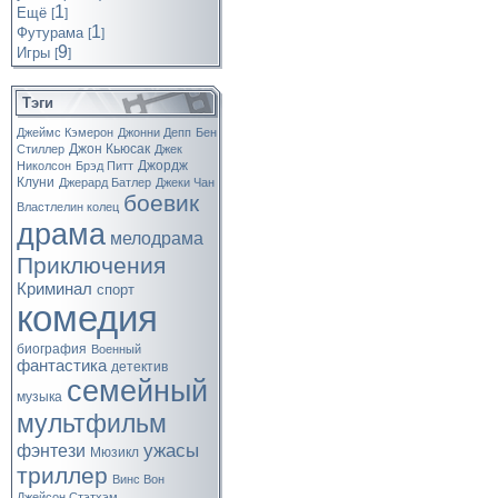
1
Ещё
[
]
1
Футурама
[
]
9
Игры
[
]
Тэги
Джеймс Кэмерон
Джонни Депп
Бен
Джон Кьюсак
Стиллер
Джек
Джордж
Николсон
Брэд Питт
Клуни
Джерард Батлер
Джеки Чан
боевик
Властлелин колец
драма
мелодрама
Приключения
Криминал
спорт
комедия
биография
Военный
фантастика
детектив
семейный
музыка
мультфильм
ужасы
фэнтези
Мюзикл
триллер
Винс Вон
Джейсон Стэтхэм