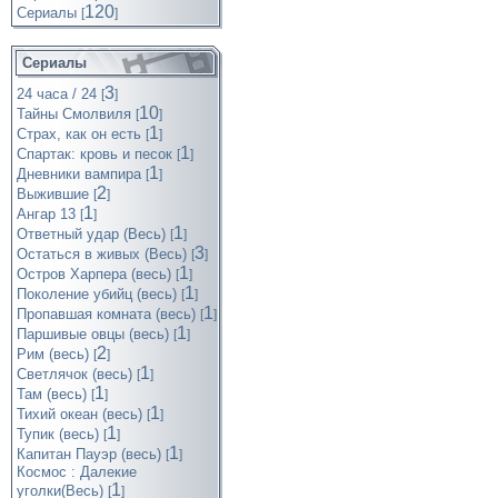
120
Cериалы
[
]
Сериалы
3
24 часа / 24
[
]
10
Тайны Смолвиля
[
]
1
Страх, как он есть
[
]
1
Спартак: кровь и песок
[
]
1
Дневники вампира
[
]
2
Выжившие
[
]
1
Ангар 13
[
]
1
Ответный удар (Весь)
[
]
3
Остаться в живых (Весь)
[
]
1
Остров Харпера (весь)
[
]
1
Поколение убийц (весь)
[
]
1
Пропавшая комната (весь)
[
]
1
Паршивые овцы (весь)
[
]
2
Рим (весь)
[
]
1
Светлячок (весь)
[
]
1
Там (весь)
[
]
1
Тихий океан (весь)
[
]
1
Тупик (весь)
[
]
1
Капитан Пауэр (весь)
[
]
Космос : Далекие
1
уголки(Весь)
[
]