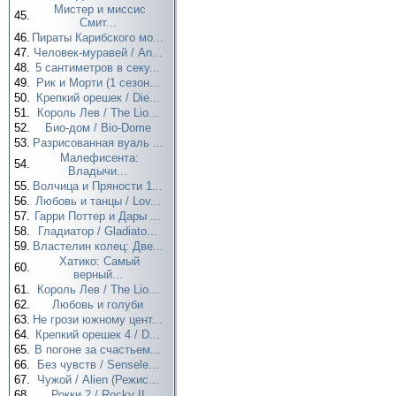
Мистер и миссис
45.
Смит...
46.
Пираты Карибского мо...
47.
Человек-муравей / An...
48.
5 сантиметров в секу...
49.
Рик и Морти (1 сезон...
50.
Крепкий орешек / Die...
51.
Король Лев / The Lio...
52.
Био-дом / Bio-Dome
53.
Разрисованная вуаль ...
Малефисента:
54.
Владычи...
55.
Волчица и Пряности 1...
56.
Любовь и танцы / Lov...
57.
Гарри Поттер и Дары ...
58.
Гладиатор / Gladiato...
59.
Властелин колец: Две...
Хатико: Самый
60.
верный...
61.
Король Лев / The Lio...
62.
Любовь и голуби
63.
Не грози южному цент...
64.
Крепкий орешек 4 / D...
65.
В погоне за счастьем...
66.
Без чувств / Sensele...
67.
Чужой / Alien (Режис...
68.
Рокки 2 / Rocky II