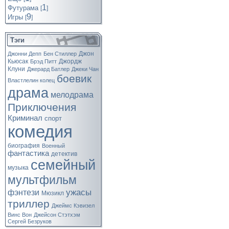
1
Футурама
[
]
9
Игры
[
]
Тэги
Джон
Джонни Депп
Бен Стиллер
Кьюсак
Джордж
Брэд Питт
Клуни
Джерард Батлер
Джеки Чан
боевик
Властлелин колец
драма
мелодрама
Приключения
Криминал
спорт
комедия
биография
Военный
фантастика
детектив
семейный
музыка
мультфильм
ужасы
фэнтези
Мюзикл
триллер
Джеймс Кэвизел
Винс Вон
Джейсон Стэтхэм
Сергей Безруков