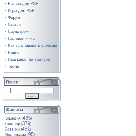
Разное для PSP
Игры для PSP
Форум
Статьи
Саундтреки
Гостевая книга
Как выкладывать фильмы
Радио
Наш канал на YouTube
Тесты
Поиск
Фильмы
435
Комедия
[
]
379
Триллер
[
]
451
Боевики
[
]
95
Мелодрама
[
]