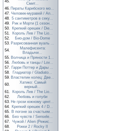
45.
Смит...
46.
Пираты Карибского мо...
47.
Человек-муравей / An...
48.
5 сантиметров в секу...
49.
Рик и Морти (1 сезон...
50.
Крепкий орешек / Die...
51.
Король Лев / The Lio...
52.
Био-дом / Bio-Dome
53.
Разрисованная вуаль ...
Малефисента:
54.
Владычи...
55.
Волчица и Пряности 1...
56.
Любовь и танцы / Lov...
57.
Гарри Поттер и Дары ...
58.
Гладиатор / Gladiato...
59.
Властелин колец: Две...
Хатико: Самый
60.
верный...
61.
Король Лев / The Lio...
62.
Любовь и голуби
63.
Не грози южному цент...
64.
Крепкий орешек 4 / D...
65.
В погоне за счастьем...
66.
Без чувств / Sensele...
67.
Чужой / Alien (Режис...
68.
Рокки 2 / Rocky II