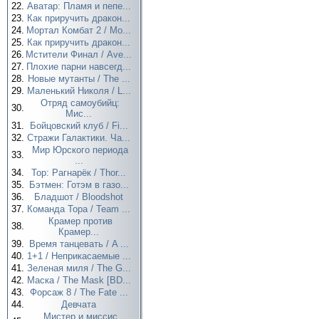
22.
Аватар: Пламя и пепе...
23.
Как приручить дракон...
24.
Мортал Комбат 2 / Mo...
25.
Как приручить дракон...
26.
Мстители Финал / Ave...
27.
Плохие парни навсегд...
28.
Новые мутанты / The ...
29.
Маленький Николя / L...
Отряд самоубийц:
30.
Мис...
31.
Бойцовский клуб / Fi...
32.
Стражи Галактики. Ча...
Мир Юрского периода
33.
...
34.
Тор: Рагнарёк / Thor...
35.
Бэтмен: Готэм в газо...
36.
Бладшот / Bloodshot
37.
Команда Тора / Team ...
Крамер против
38.
Крамер...
39.
Время танцевать / A ...
40.
1+1 / Неприкасаемые ...
41.
Зеленая миля / The G...
42.
Маска / The Mask [BD...
43.
Форсаж 8 / The Fate ...
44.
Девчата
Мистер и миссис