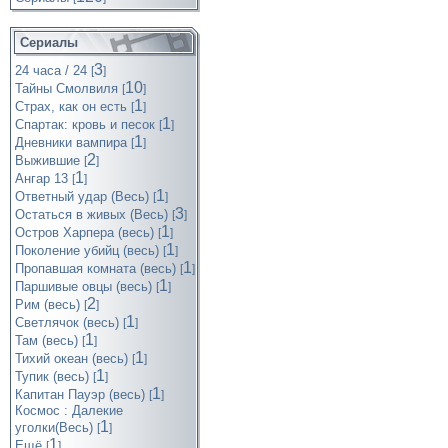
Сериалы
3
24 часа / 24
[
]
10
Тайны Смолвиля
[
]
1
Страх, как он есть
[
]
1
Спартак: кровь и песок
[
]
1
Дневники вампира
[
]
2
Выжившие
[
]
1
Ангар 13
[
]
1
Ответный удар (Весь)
[
]
3
Остаться в живых (Весь)
[
]
1
Остров Харпера (весь)
[
]
1
Поколение убийц (весь)
[
]
1
Пропавшая комната (весь)
[
]
1
Паршивые овцы (весь)
[
]
2
Рим (весь)
[
]
1
Светлячок (весь)
[
]
1
Там (весь)
[
]
1
Тихий океан (весь)
[
]
1
Тупик (весь)
[
]
1
Капитан Пауэр (весь)
[
]
Космос : Далекие
1
уголки(Весь)
[
]
1
Ещё
[
]