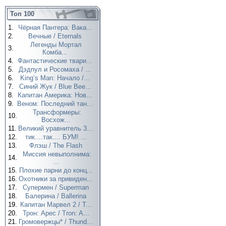
Топ 100
1.
Чёрная Пантера: Вака...
2.
Вечные / Eternals
Легенды Мортал
3.
Комба...
4.
Фантастические твари...
5.
Дэдпул и Росомаха / ...
6.
King’s Man: Начало /...
7.
Синий Жук / Blue Bee...
8.
Капитан Америка: Нов...
9.
Веном: Последний тан...
Трансформеры:
10.
Восхож...
11.
Великий уравнитель 3...
12.
тик....так.... БУМ! ...
13.
Флэш / The Flash
Миссия невыполнима:
14.
...
15.
Плохие парни до конц...
16.
Охотники за привиден...
17.
Супермен / Superman
18.
Балерина / Ballerina
19.
Капитан Марвел 2 / T...
20.
Трон: Арес / Tron: A...
21.
Громовержцы* / Thund...