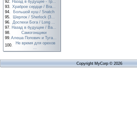
92.
Назад в будущее - Тр...
93.
Храброе сердце / Bra...
94.
Большой куш / Snatch
95.
Шерлок / Sherlock (3...
96.
Доспехи Бога / Long ...
97.
Назад в будущее / Ba...
98.
Самогонщики
99.
Алеша Попович и Туга...
Не время для орехов
100.
...
Copyright MyCorp © 2026