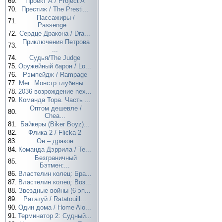
69.
Проект А / Project A
70.
Престиж / The Presti...
Пассажиры /
71.
Passenge...
72.
Сердце Дракона / Dra...
Приключения Петрова
73.
...
74.
Судья/The Judge
75.
Оружейный барон / Lo...
76.
Рэмпейдж / Rampage
77.
Мег: Монстр глубины ...
78.
2036 возрождение nex...
79.
Команда Тора. Часть ...
Оптом дешевле /
80.
Chea...
81.
Байкеры (Biker Boyz)...
82.
Флика 2 / Flicka 2
83.
Он – дракон
84.
Команда Дэррила / Te...
Безграничный
85.
Бэтмен:...
86.
Властелин колец: Бра...
87.
Властелин колец: Воз...
88.
Звездные войны (6 эп...
89.
Рататуй / Ratatouill...
90.
Один дома / Home Alo...
91.
Терминатор 2: Судный...