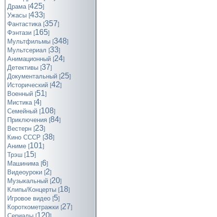
425
Драма
[
]
433
Ужасы
[
]
357
Фантастика
[
]
165
Фэнтази
[
]
348
Мультфильмы
[
]
33
Мультсериал
[
]
24
Анимационный
[
]
37
Детективы
[
]
25
Документальный
[
]
42
Исторический
[
]
51
Военный
[
]
4
Мистика
[
]
108
Семейный
[
]
84
Приключения
[
]
23
Вестерн
[
]
38
Кино СССР
[
]
101
Аниме
[
]
15
Трэш
[
]
6
Машинима
[
]
2
Видеоуроки
[
]
20
Музыкальный
[
]
18
Клипы/Концерты
[
]
5
Игровое видео
[
]
27
Короткометражки
[
]
120
Cериалы
[
]