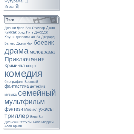
1
Футурама
[
]
9
Игры
[
]
Тэги
Джон
Джонни Депп
Бен Стиллер
Кьюсак
Джордж
Брэд Питт
Клуни
джессика альба
Джерард
боевик
Батлер
Джеки Чан
драма
мелодрама
Приключения
Криминал
спорт
комедия
биография
Военный
фантастика
детектив
семейный
музыка
мультфильм
ужасы
фэнтези
Мюзикл
триллер
Винс Вон
Джейсон Стэтхэм
Билл Мюррей
Алан Аркин