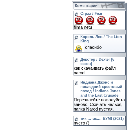
Коментарии
Страх / Fear
filma netu
Король Лев / The Lion
King
спасибо
Декстер / Dexter [6
сезон]
как скачаивать файл
narod
Индиана Джонс и
последний крестовый
поход / Indiana Jones
and the Last Crusade
Перезалейте пожалуйста
заново. Скачать нельзя,
папка Narod пустая.
тик....так.... БУМ! (2021)
пусто ((