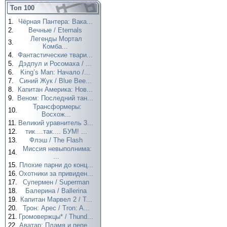
Топ 100
1.
Чёрная Пантера: Вака...
2.
Вечные / Eternals
Легенды Мортал
3.
Комба...
4.
Фантастические твари...
5.
Дэдпул и Росомаха / ...
6.
King’s Man: Начало /...
7.
Синий Жук / Blue Bee...
8.
Капитан Америка: Нов...
9.
Веном: Последний тан...
Трансформеры:
10.
Восхож...
11.
Великий уравнитель 3...
12.
тик....так.... БУМ! ...
13.
Флэш / The Flash
Миссия невыполнима:
14.
...
15.
Плохие парни до конц...
16.
Охотники за привиден...
17.
Супермен / Superman
18.
Балерина / Ballerina
19.
Капитан Марвел 2 / T...
20.
Трон: Арес / Tron: A...
21.
Громовержцы* / Thund...
22.
Аватар: Пламя и пепе...