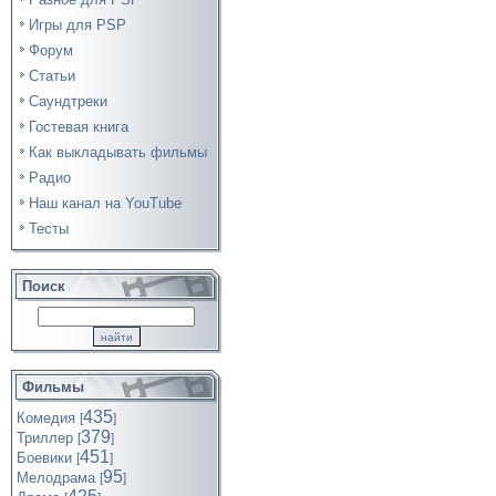
Игры для PSP
Форум
Статьи
Саундтреки
Гостевая книга
Как выкладывать фильмы
Радио
Наш канал на YouTube
Тесты
Поиск
Фильмы
435
Комедия
[
]
379
Триллер
[
]
451
Боевики
[
]
95
Мелодрама
[
]