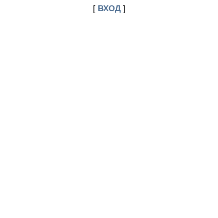
[
ВХОД
]