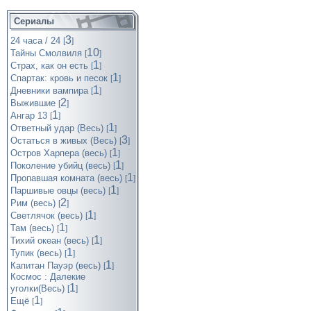
Сериалы
3
24 часа / 24
[
]
10
Тайны Смолвиля
[
]
1
Страх, как он есть
[
]
1
Спартак: кровь и песок
[
]
1
Дневники вампира
[
]
2
Выжившие
[
]
1
Ангар 13
[
]
1
Ответный удар (Весь)
[
]
3
Остаться в живых (Весь)
[
]
1
Остров Харпера (весь)
[
]
1
Поколение убийц (весь)
[
]
1
Пропавшая комната (весь)
[
]
1
Паршивые овцы (весь)
[
]
2
Рим (весь)
[
]
1
Светлячок (весь)
[
]
1
Там (весь)
[
]
1
Тихий океан (весь)
[
]
1
Тупик (весь)
[
]
1
Капитан Пауэр (весь)
[
]
Космос : Далекие
1
уголки(Весь)
[
]
1
Ещё
[
]