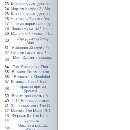
23.
Как приручить дракон...
24.
Мортал Комбат 2 / Mo...
25.
Как приручить дракон...
26.
Мстители Финал / Ave...
27.
Плохие парни навсегд...
28.
Новые мутанты / The ...
29.
Маленький Николя / L...
Отряд самоубийц:
30.
Мис...
31.
Бойцовский клуб / Fi...
32.
Стражи Галактики. Ча...
Мир Юрского периода
33.
...
34.
Тор: Рагнарёк / Thor...
35.
Бэтмен: Готэм в газо...
36.
Бладшот / Bloodshot
37.
Команда Тора / Team ...
Крамер против
38.
Крамер...
39.
Время танцевать / A ...
40.
1+1 / Неприкасаемые ...
41.
Зеленая миля / The G...
42.
Маска / The Mask [BD...
43.
Форсаж 8 / The Fate ...
44.
Девчата
Мистер и миссис
45.
Смит...