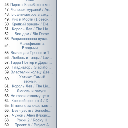
46.
Пираты Карибского мо...
47.
Человек-муравей / An...
48.
5 сантиметров в секу...
49.
Рик и Морти (1 сезон...
50.
Крепкий орешек / Die...
51.
Король Лев / The Lio...
52.
Био-дом / Bio-Dome
53.
Разрисованная вуаль ...
Малефисента:
54.
Владычи...
55.
Волчица и Пряности 1...
56.
Любовь и танцы / Lov...
57.
Гарри Поттер и Дары ...
58.
Гладиатор / Gladiato...
59.
Властелин колец: Две...
Хатико: Самый
60.
верный...
61.
Король Лев / The Lio...
62.
Любовь и голуби
63.
Не грози южному цент...
64.
Крепкий орешек 4 / D...
65.
В погоне за счастьем...
66.
Без чувств / Sensele...
67.
Чужой / Alien (Режис...
68.
Рокки 2 / Rocky II
69.
Проект А / Project A