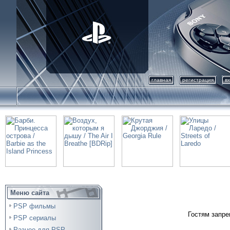
главная
регистрация
в
Меню сайта
PSP фильмы
Гостям запре
PSP сериалы
Разное для PSP