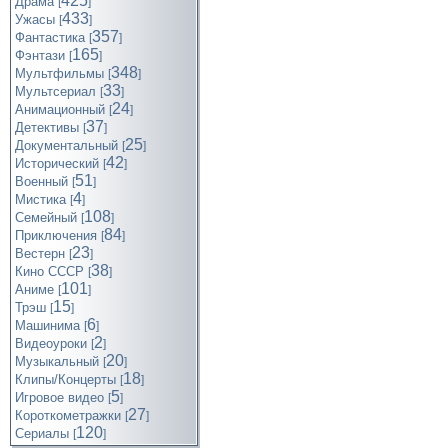
425
Драма
[
]
433
Ужасы
[
]
357
Фантастика
[
]
165
Фэнтази
[
]
348
Мультфильмы
[
]
33
Мультсериал
[
]
24
Анимационный
[
]
37
Детективы
[
]
25
Документальный
[
]
42
Исторический
[
]
51
Военный
[
]
4
Мистика
[
]
108
Семейный
[
]
84
Приключения
[
]
23
Вестерн
[
]
38
Кино СССР
[
]
101
Аниме
[
]
15
Трэш
[
]
6
Машинима
[
]
2
Видеоуроки
[
]
20
Музыкальный
[
]
18
Клипы/Концерты
[
]
5
Игровое видео
[
]
27
Короткометражки
[
]
120
Cериалы
[
]