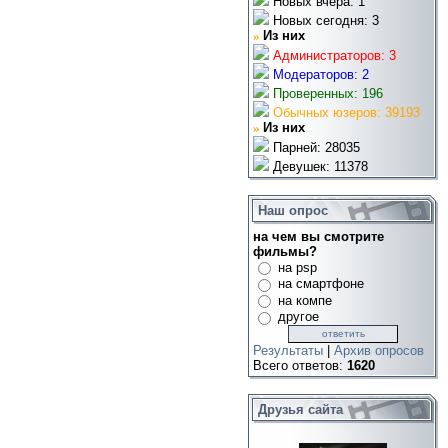
Новых вчера: 1
Новых сегодня: 3
»
Из них
Администраторов: 3
Модераторов: 2
Проверенных: 196
Обычных юзеров: 39193
»
Из них
Парней: 28035
Девушек: 11378
Наш опрос
на чем вы смотрите
фильмы?
на psp
на смартфоне
на компе
другое
Результаты
|
Архив опросов
Всего ответов:
1620
Друзья сайта