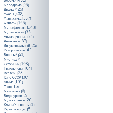
451
Боевики
[
]
95
Мелодрама
[
]
425
Драма
[
]
433
Ужасы
[
]
357
Фантастика
[
]
165
Фэнтази
[
]
348
Мультфильмы
[
]
33
Мультсериал
[
]
24
Анимационный
[
]
37
Детективы
[
]
25
Документальный
[
]
42
Исторический
[
]
51
Военный
[
]
4
Мистика
[
]
108
Семейный
[
]
84
Приключения
[
]
23
Вестерн
[
]
38
Кино СССР
[
]
101
Аниме
[
]
15
Трэш
[
]
6
Машинима
[
]
2
Видеоуроки
[
]
20
Музыкальный
[
]
18
Клипы/Концерты
[
]
5
Игровое видео
[
]