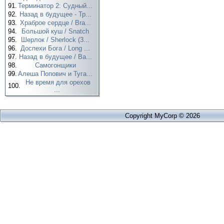
91.
Терминатор 2: Судный...
92.
Назад в будущее - Тр...
93.
Храброе сердце / Bra...
94.
Большой куш / Snatch
95.
Шерлок / Sherlock (3...
96.
Доспехи Бога / Long ...
97.
Назад в будущее / Ba...
98.
Самогонщики
99.
Алеша Попович и Туга...
Не время для орехов
100.
...
Copyright MyCorp © 2026