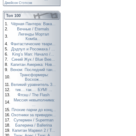
Джейсон Стэтхэм
Топ 100
1.
Чёрная Пантера: Вака...
2.
Вечные / Eternals
Легенды Мортал
3.
Комба...
4.
Фантастические твари...
5.
Дэдпул и Росомаха / ...
6.
King’s Man: Начало /...
7.
Синий Жук / Blue Bee...
8.
Капитан Америка: Нов...
9.
Веном: Последний тан...
Трансформеры:
10.
Восхож...
11.
Великий уравнитель 3...
12.
тик....так.... БУМ! ...
13.
Флэш / The Flash
Миссия невыполнима:
14.
...
15.
Плохие парни до конц...
16.
Охотники за привиден...
17.
Супермен / Superman
18.
Балерина / Ballerina
19.
Капитан Марвел 2 / T...
20.
Трон: Арес / Tron: A...