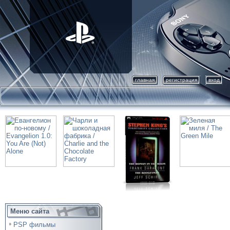
главная
регистрация
вход
Меню сайта
PSP фильмы