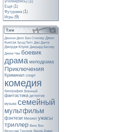
1
уголки(Весь)
[
]
1
Ещё
[
]
1
Футурама
[
]
9
Игры
[
]
Тэги
Джон
Джонни Депп
Бен Стиллер
Кьюсак
Брэд Питт
Джо Данте
Джордж Клуни
Джерард Батлер
боевик
Джеки Чан
драма
мелодрама
Приключения
Криминал
спорт
комедия
биография
Военный
фантастика
детектив
семейный
музыка
мультфильм
ужасы
фэнтези
Мюзикл
триллер
Винс Вон
Вячеслав Тихонов
Виола Дэвис