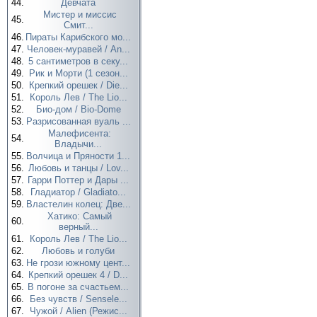
44.
Девчата
Мистер и миссис
45.
Смит...
46.
Пираты Карибского мо...
47.
Человек-муравей / An...
48.
5 сантиметров в секу...
49.
Рик и Морти (1 сезон...
50.
Крепкий орешек / Die...
51.
Король Лев / The Lio...
52.
Био-дом / Bio-Dome
53.
Разрисованная вуаль ...
Малефисента:
54.
Владычи...
55.
Волчица и Пряности 1...
56.
Любовь и танцы / Lov...
57.
Гарри Поттер и Дары ...
58.
Гладиатор / Gladiato...
59.
Властелин колец: Две...
Хатико: Самый
60.
верный...
61.
Король Лев / The Lio...
62.
Любовь и голуби
63.
Не грози южному цент...
64.
Крепкий орешек 4 / D...
65.
В погоне за счастьем...
66.
Без чувств / Sensele...
67.
Чужой / Alien (Режис...