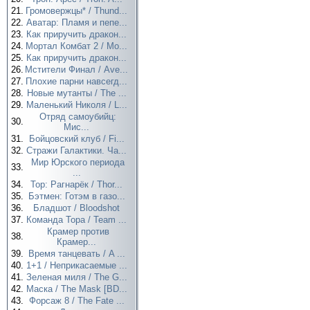
21.
Громовержцы* / Thund...
22.
Аватар: Пламя и пепе...
23.
Как приручить дракон...
24.
Мортал Комбат 2 / Mo...
25.
Как приручить дракон...
26.
Мстители Финал / Ave...
27.
Плохие парни навсегд...
28.
Новые мутанты / The ...
29.
Маленький Николя / L...
Отряд самоубийц:
30.
Мис...
31.
Бойцовский клуб / Fi...
32.
Стражи Галактики. Ча...
Мир Юрского периода
33.
...
34.
Тор: Рагнарёк / Thor...
35.
Бэтмен: Готэм в газо...
36.
Бладшот / Bloodshot
37.
Команда Тора / Team ...
Крамер против
38.
Крамер...
39.
Время танцевать / A ...
40.
1+1 / Неприкасаемые ...
41.
Зеленая миля / The G...
42.
Маска / The Mask [BD...
43.
Форсаж 8 / The Fate ...