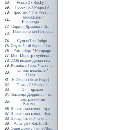
68.
Рокки 2 / Rocky II
69.
Проект А / Project A
70.
Престиж / The Presti...
Пассажиры /
71.
Passenge...
72.
Сердце Дракона / Dra...
Приключения Петрова
73.
...
74.
Судья/The Judge
75.
Оружейный барон / Lo...
76.
Рэмпейдж / Rampage
77.
Мег: Монстр глубины ...
78.
2036 возрождение nex...
79.
Команда Тора. Часть ...
Оптом дешевле /
80.
Chea...
81.
Байкеры (Biker Boyz)...
82.
Флика 2 / Flicka 2
83.
Он – дракон
84.
Команда Дэррила / Te...
Безграничный
85.
Бэтмен:...
86.
Властелин колец: Бра...
87.
Властелин колец: Воз...
88.
Звездные войны (6 эп...
89.
Рататуй / Ratatouill...
90.
Один дома / Home Alo...