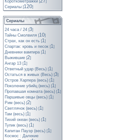
27
Короткометражки
[
]
120
Cериалы
[
]
Сериалы
3
24 часа / 24
[
]
10
Тайны Смолвиля
[
]
1
Страх, как он есть
[
]
1
Спартак: кровь и песок
[
]
1
Дневники вампира
[
]
2
Выжившие
[
]
1
Ангар 13
[
]
1
Ответный удар (Весь)
[
]
3
Остаться в живых (Весь)
[
]
1
Остров Харпера (весь)
[
]
1
Поколение убийц (весь)
[
]
1
Пропавшая комната (весь)
[
]
1
Паршивые овцы (весь)
[
]
2
Рим (весь)
[
]
1
Светлячок (весь)
[
]
1
Там (весь)
[
]
1
Тихий океан (весь)
[
]
1
Тупик (весь)
[
]
1
Капитан Пауэр (весь)
[
]
Космос : Далекие