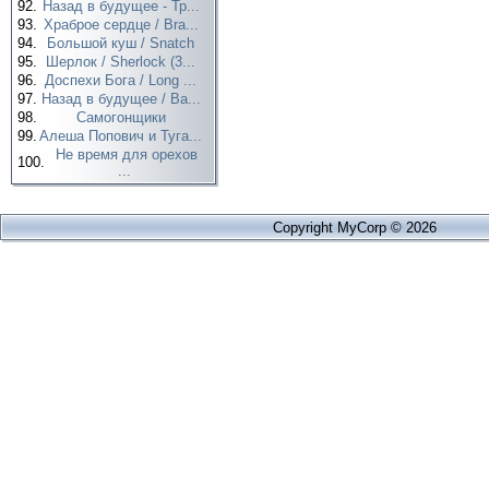
92.
Назад в будущее - Тр...
93.
Храброе сердце / Bra...
94.
Большой куш / Snatch
95.
Шерлок / Sherlock (3...
96.
Доспехи Бога / Long ...
97.
Назад в будущее / Ba...
98.
Самогонщики
99.
Алеша Попович и Туга...
Не время для орехов
100.
...
Copyright MyCorp © 2026