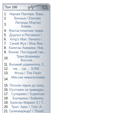
Топ 100
1.
Чёрная Пантера: Вака...
2.
Вечные / Eternals
Легенды Мортал
3.
Комба...
4.
Фантастические твари...
5.
Дэдпул и Росомаха / ...
6.
King’s Man: Начало /...
7.
Синий Жук / Blue Bee...
8.
Капитан Америка: Нов...
9.
Веном: Последний тан...
Трансформеры:
10.
Восхож...
11.
Великий уравнитель 3...
12.
тик....так.... БУМ! ...
13.
Флэш / The Flash
Миссия невыполнима:
14.
...
15.
Плохие парни до конц...
16.
Охотники за привиден...
17.
Супермен / Superman
18.
Балерина / Ballerina
19.
Капитан Марвел 2 / T...
20.
Трон: Арес / Tron: A...
21.
Громовержцы* / Thund...