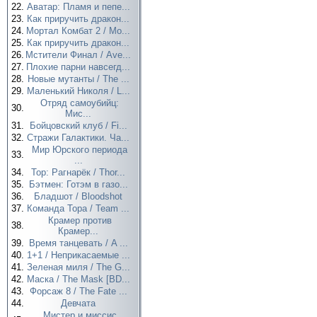
22.
Аватар: Пламя и пепе...
23.
Как приручить дракон...
24.
Мортал Комбат 2 / Mo...
25.
Как приручить дракон...
26.
Мстители Финал / Ave...
27.
Плохие парни навсегд...
28.
Новые мутанты / The ...
29.
Маленький Николя / L...
Отряд самоубийц:
30.
Мис...
31.
Бойцовский клуб / Fi...
32.
Стражи Галактики. Ча...
Мир Юрского периода
33.
...
34.
Тор: Рагнарёк / Thor...
35.
Бэтмен: Готэм в газо...
36.
Бладшот / Bloodshot
37.
Команда Тора / Team ...
Крамер против
38.
Крамер...
39.
Время танцевать / A ...
40.
1+1 / Неприкасаемые ...
41.
Зеленая миля / The G...
42.
Маска / The Mask [BD...
43.
Форсаж 8 / The Fate ...
44.
Девчата
Мистер и миссис