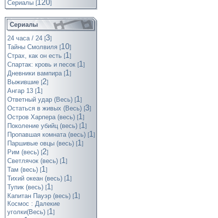
120
Cериалы
[
]
Сериалы
3
24 часа / 24
[
]
10
Тайны Смолвиля
[
]
1
Страх, как он есть
[
]
1
Спартак: кровь и песок
[
]
1
Дневники вампира
[
]
2
Выжившие
[
]
1
Ангар 13
[
]
1
Ответный удар (Весь)
[
]
3
Остаться в живых (Весь)
[
]
1
Остров Харпера (весь)
[
]
1
Поколение убийц (весь)
[
]
1
Пропавшая комната (весь)
[
]
1
Паршивые овцы (весь)
[
]
2
Рим (весь)
[
]
1
Светлячок (весь)
[
]
1
Там (весь)
[
]
1
Тихий океан (весь)
[
]
1
Тупик (весь)
[
]
1
Капитан Пауэр (весь)
[
]
Космос : Далекие
1
уголки(Весь)
[
]