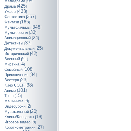
95
Мелодрама
[
]
425
Драма
[
]
433
Ужасы
[
]
357
Фантастика
[
]
165
Фэнтази
[
]
348
Мультфильмы
[
]
33
Мультсериал
[
]
24
Анимационный
[
]
37
Детективы
[
]
25
Документальный
[
]
42
Исторический
[
]
51
Военный
[
]
4
Мистика
[
]
108
Семейный
[
]
84
Приключения
[
]
23
Вестерн
[
]
38
Кино СССР
[
]
101
Аниме
[
]
15
Трэш
[
]
6
Машинима
[
]
2
Видеоуроки
[
]
20
Музыкальный
[
]
18
Клипы/Концерты
[
]
5
Игровое видео
[
]
27
Короткометражки
[
]