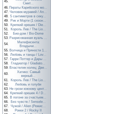
45.
Смит...
46.
Пираты Карибского мо...
47.
Человек-муравей / An...
48.
5 сантиметров в секу...
49.
Рик и Морти (1 сезон...
50.
Крепкий орешек / Die...
51.
Король Лев / The Lio...
52.
Био-дом / Bio-Dome
53.
Разрисованная вуаль ...
Малефисента:
54.
Владычи...
55.
Волчица и Пряности 1...
56.
Любовь и танцы / Lov...
57.
Гарри Поттер и Дары ...
58.
Гладиатор / Gladiato...
59.
Властелин колец: Две...
Хатико: Самый
60.
верный...
61.
Король Лев / The Lio...
62.
Любовь и голуби
63.
Не грози южному цент...
64.
Крепкий орешек 4 / D...
65.
В погоне за счастьем...
66.
Без чувств / Sensele...
67.
Чужой / Alien (Режис...
68.
Рокки 2 / Rocky II