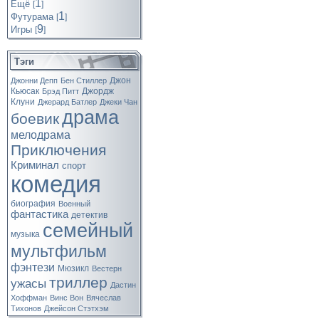
1
Ещё
[
]
1
Футурама
[
]
9
Игры
[
]
Тэги
Джон
Джонни Депп
Бен Стиллер
Кьюсак
Джордж
Брэд Питт
Клуни
Джерард Батлер
Джеки Чан
драма
боевик
мелодрама
Приключения
Криминал
спорт
комедия
биография
Военный
фантастика
детектив
семейный
музыка
мультфильм
фэнтези
Мюзикл
Вестерн
триллер
ужасы
Дастин
Хоффман
Винс Вон
Вячеслав
Тихонов
Джейсон Стэтхэм