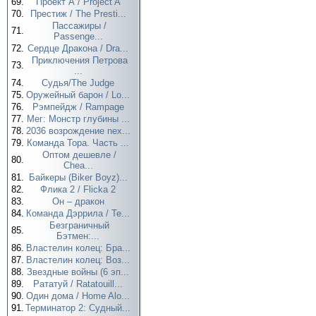
69.
Проект А / Project A
70.
Престиж / The Presti...
Пассажиры /
71.
Passenge...
72.
Сердце Дракона / Dra...
Приключения Петрова
73.
...
74.
Судья/The Judge
75.
Оружейный барон / Lo...
76.
Рэмпейдж / Rampage
77.
Мег: Монстр глубины ...
78.
2036 возрождение nex...
79.
Команда Тора. Часть ...
Оптом дешевле /
80.
Chea...
81.
Байкеры (Biker Boyz)...
82.
Флика 2 / Flicka 2
83.
Он – дракон
84.
Команда Дэррила / Te...
Безграничный
85.
Бэтмен:...
86.
Властелин колец: Бра...
87.
Властелин колец: Воз...
88.
Звездные войны (6 эп...
89.
Рататуй / Ratatouill...
90.
Один дома / Home Alo...
91.
Терминатор 2: Судный...