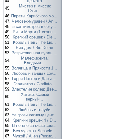
44.
Девчата
Мистер и миссис
45.
Смит...
46.
Пираты Карибского мо...
47.
Человек-муравей / An...
48.
5 сантиметров в секу...
49.
Рик и Морти (1 сезон...
50.
Крепкий орешек / Die...
51.
Король Лев / The Lio...
52.
Био-дом / Bio-Dome
53.
Разрисованная вуаль ...
Малефисента:
54.
Владычи...
55.
Волчица и Пряности 1...
56.
Любовь и танцы / Lov...
57.
Гарри Поттер и Дары ...
58.
Гладиатор / Gladiato...
59.
Властелин колец: Две...
Хатико: Самый
60.
верный...
61.
Король Лев / The Lio...
62.
Любовь и голуби
63.
Не грози южному цент...
64.
Крепкий орешек 4 / D...
65.
В погоне за счастьем...
66.
Без чувств / Sensele...
67.
Чужой / Alien (Режис...