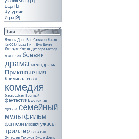
1
уголки(Весь)
[
]
1
Ещё
[
]
1
Футурама
[
]
9
Игры
[
]
Тэги
Джон
Джонни Депп
Бен Стиллер
Кьюсак
Брэд Питт
Джо Данте
Джордж Клуни
Джерард Батлер
боевик
Джеки Чан
драма
мелодрама
Приключения
Криминал
спорт
комедия
биография
Военный
фантастика
детектив
семейный
музыка
мультфильм
ужасы
фэнтези
Мюзикл
триллер
Винс Вон
Вячеслав Тихонов
Виола Дэвис