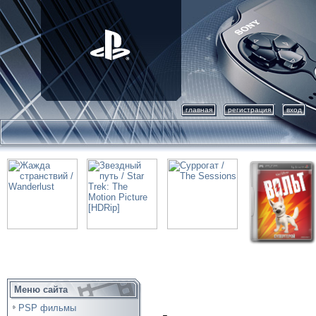
главная
регистрация
вход
Меню сайта
PSP фильмы