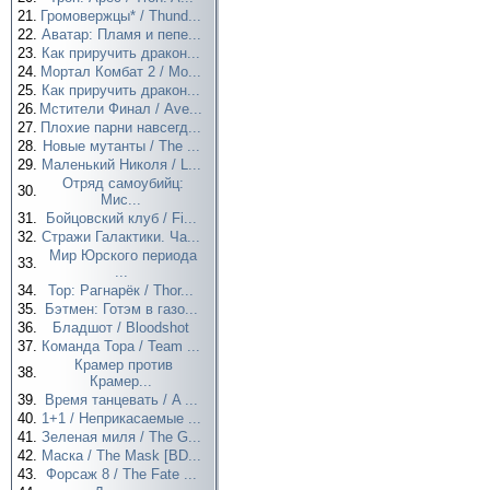
21.
Громовержцы* / Thund...
22.
Аватар: Пламя и пепе...
23.
Как приручить дракон...
24.
Мортал Комбат 2 / Mo...
25.
Как приручить дракон...
26.
Мстители Финал / Ave...
27.
Плохие парни навсегд...
28.
Новые мутанты / The ...
29.
Маленький Николя / L...
Отряд самоубийц:
30.
Мис...
31.
Бойцовский клуб / Fi...
32.
Стражи Галактики. Ча...
Мир Юрского периода
33.
...
34.
Тор: Рагнарёк / Thor...
35.
Бэтмен: Готэм в газо...
36.
Бладшот / Bloodshot
37.
Команда Тора / Team ...
Крамер против
38.
Крамер...
39.
Время танцевать / A ...
40.
1+1 / Неприкасаемые ...
41.
Зеленая миля / The G...
42.
Маска / The Mask [BD...
43.
Форсаж 8 / The Fate ...