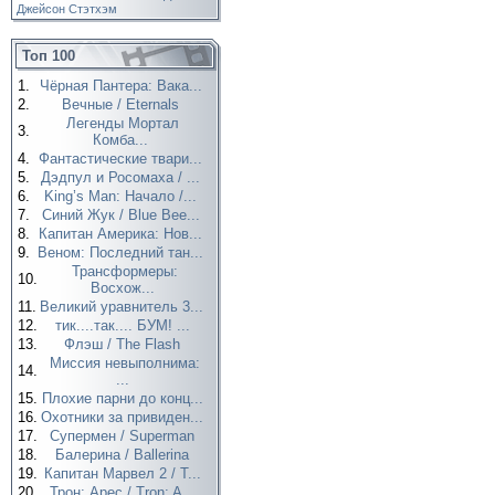
Джейсон Стэтхэм
Топ 100
1.
Чёрная Пантера: Вака...
2.
Вечные / Eternals
Легенды Мортал
3.
Комба...
4.
Фантастические твари...
5.
Дэдпул и Росомаха / ...
6.
King’s Man: Начало /...
7.
Синий Жук / Blue Bee...
8.
Капитан Америка: Нов...
9.
Веном: Последний тан...
Трансформеры:
10.
Восхож...
11.
Великий уравнитель 3...
12.
тик....так.... БУМ! ...
13.
Флэш / The Flash
Миссия невыполнима:
14.
...
15.
Плохие парни до конц...
16.
Охотники за привиден...
17.
Супермен / Superman
18.
Балерина / Ballerina
19.
Капитан Марвел 2 / T...
20.
Трон: Арес / Tron: A...