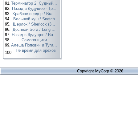
91.
Терминатор 2: Судный...
92.
Назад в будущее - Тр...
93.
Храброе сердце / Bra...
94.
Большой куш / Snatch
95.
Шерлок / Sherlock (3...
96.
Доспехи Бога / Long ...
97.
Назад в будущее / Ba...
98.
Самогонщики
99.
Алеша Попович и Туга...
Не время для орехов
100.
...
Copyright MyCorp © 2026