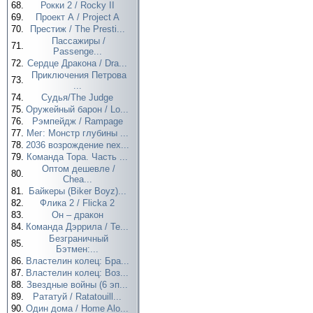
68.
Рокки 2 / Rocky II
69.
Проект А / Project A
70.
Престиж / The Presti...
Пассажиры /
71.
Passenge...
72.
Сердце Дракона / Dra...
Приключения Петрова
73.
...
74.
Судья/The Judge
75.
Оружейный барон / Lo...
76.
Рэмпейдж / Rampage
77.
Мег: Монстр глубины ...
78.
2036 возрождение nex...
79.
Команда Тора. Часть ...
Оптом дешевле /
80.
Chea...
81.
Байкеры (Biker Boyz)...
82.
Флика 2 / Flicka 2
83.
Он – дракон
84.
Команда Дэррила / Te...
Безграничный
85.
Бэтмен:...
86.
Властелин колец: Бра...
87.
Властелин колец: Воз...
88.
Звездные войны (6 эп...
89.
Рататуй / Ratatouill...
90.
Один дома / Home Alo...