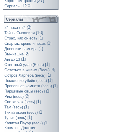
27
Короткометражки
[
]
120
Cериалы
[
]
Сериалы
3
24 часа / 24
[
]
10
Тайны Смолвиля
[
]
1
Страх, как он есть
[
]
1
Спартак: кровь и песок
[
]
1
Дневники вампира
[
]
2
Выжившие
[
]
1
Ангар 13
[
]
1
Ответный удар (Весь)
[
]
3
Остаться в живых (Весь)
[
]
1
Остров Харпера (весь)
[
]
1
Поколение убийц (весь)
[
]
1
Пропавшая комната (весь)
[
]
1
Паршивые овцы (весь)
[
]
2
Рим (весь)
[
]
1
Светлячок (весь)
[
]
1
Там (весь)
[
]
1
Тихий океан (весь)
[
]
1
Тупик (весь)
[
]
1
Капитан Пауэр (весь)
[
]
Космос : Далекие