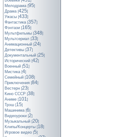
Боевики
[
]
95
Мелодрама
[
]
425
Драма
[
]
433
Ужасы
[
]
357
Фантастика
[
]
165
Фэнтази
[
]
348
Мультфильмы
[
]
33
Мультсериал
[
]
24
Анимационный
[
]
37
Детективы
[
]
25
Документальный
[
]
42
Исторический
[
]
51
Военный
[
]
4
Мистика
[
]
108
Семейный
[
]
84
Приключения
[
]
23
Вестерн
[
]
38
Кино СССР
[
]
101
Аниме
[
]
15
Трэш
[
]
6
Машинима
[
]
2
Видеоуроки
[
]
20
Музыкальный
[
]
18
Клипы/Концерты
[
]
5
Игровое видео
[
]