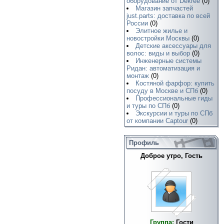
оборудование от Dekree
(0)
Магазин запчастей
just.parts: доставка по всей
России
(0)
Элитное жилье и
новостройки Москвы
(0)
Детские аксессуары для
волос: виды и выбор
(0)
Инженерные системы
Ридан: автоматизация и
монтаж
(0)
Костяной фарфор: купить
посуду в Москве и СПб
(0)
Профессиональные гиды
и туры по СПб
(0)
Экскурсии и туры по СПб
от компании Captour
(0)
Профиль
Доброе утро, Гость
Группа:
Гости