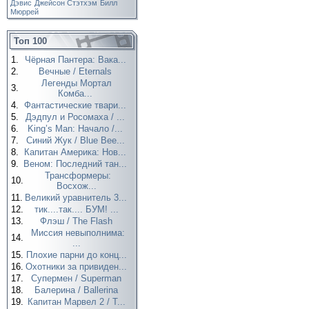
Дэвис
Джейсон Стэтхэм
Билл
Мюррей
Топ 100
1.
Чёрная Пантера: Вака...
2.
Вечные / Eternals
Легенды Мортал
3.
Комба...
4.
Фантастические твари...
5.
Дэдпул и Росомаха / ...
6.
King’s Man: Начало /...
7.
Синий Жук / Blue Bee...
8.
Капитан Америка: Нов...
9.
Веном: Последний тан...
Трансформеры:
10.
Восхож...
11.
Великий уравнитель 3...
12.
тик....так.... БУМ! ...
13.
Флэш / The Flash
Миссия невыполнима:
14.
...
15.
Плохие парни до конц...
16.
Охотники за привиден...
17.
Супермен / Superman
18.
Балерина / Ballerina
19.
Капитан Марвел 2 / T...