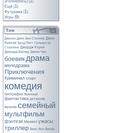
1
уголки(Весь)
[
]
1
Ещё
[
]
1
Футурама
[
]
9
Игры
[
]
Тэги
Джон
Джонни Депп
Бен Стиллер
Кьюсак
Брэд Питт
Сильвестр
Джордж Клуни
Сталлоне
Джерард Батлер
Джеки Чан
драма
боевик
мелодрама
Приключения
Криминал
спорт
комедия
биография
Военный
фантастика
детектив
семейный
музыка
мультфильм
ужасы
фэнтези
Мюзикл
триллер
Винс Вон
Виола