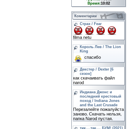
Время:
10:02
Коментарии
Страх / Fear
filma netu
Король Лев / The Lion
King
спасибо
Декстер / Dexter [6
сезон]
как скачаивать файл
narod
Индиана Джонс и
последний крестовый
поход / Indiana Jones
and the Last Crusade
Перезалейте пожалуйста
заново. Скачать нельзя,
папка Narod пустая.
тик....так.... БУМ! (2021)