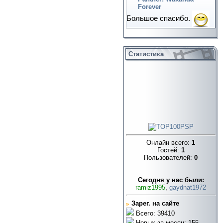
Forever
Большое спасибо.
Статистика
Онлайн всего:
1
Гостей:
1
Пользователей:
0
Cегодня у нас были:
ramiz1995
,
gaydnat1972
»
Зарег. на сайте
Всего: 39410
Новых за месяц: 155