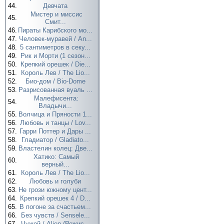
44.
Девчата
Мистер и миссис
45.
Смит...
46.
Пираты Карибского мо...
47.
Человек-муравей / An...
48.
5 сантиметров в секу...
49.
Рик и Морти (1 сезон...
50.
Крепкий орешек / Die...
51.
Король Лев / The Lio...
52.
Био-дом / Bio-Dome
53.
Разрисованная вуаль ...
Малефисента:
54.
Владычи...
55.
Волчица и Пряности 1...
56.
Любовь и танцы / Lov...
57.
Гарри Поттер и Дары ...
58.
Гладиатор / Gladiato...
59.
Властелин колец: Две...
Хатико: Самый
60.
верный...
61.
Король Лев / The Lio...
62.
Любовь и голуби
63.
Не грози южному цент...
64.
Крепкий орешек 4 / D...
65.
В погоне за счастьем...
66.
Без чувств / Sensele...
67.
Чужой / Alien (Режис...