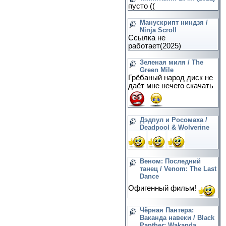
пусто ((
Манускрипт ниндзя /
Ninja Scroll
Ссылка не
работает(2025)
Зеленая миля / The
Green Mile
Грёбаный народ диск не
даёт мне нечего скачать
Дэдпул и Росомаха /
Deadpool & Wolverine
Веном: Последний
танец / Venom: The Last
Dance
Офигенный фильм!
Чёрная Пантера:
Ваканда навеки / Black
Panther: Wakanda