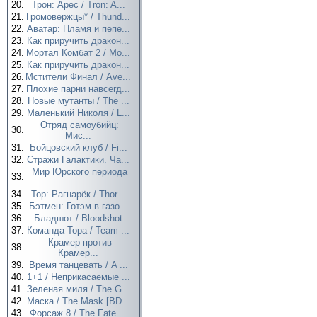
20.
Трон: Арес / Tron: A...
21.
Громовержцы* / Thund...
22.
Аватар: Пламя и пепе...
23.
Как приручить дракон...
24.
Мортал Комбат 2 / Mo...
25.
Как приручить дракон...
26.
Мстители Финал / Ave...
27.
Плохие парни навсегд...
28.
Новые мутанты / The ...
29.
Маленький Николя / L...
Отряд самоубийц:
30.
Мис...
31.
Бойцовский клуб / Fi...
32.
Стражи Галактики. Ча...
Мир Юрского периода
33.
...
34.
Тор: Рагнарёк / Thor...
35.
Бэтмен: Готэм в газо...
36.
Бладшот / Bloodshot
37.
Команда Тора / Team ...
Крамер против
38.
Крамер...
39.
Время танцевать / A ...
40.
1+1 / Неприкасаемые ...
41.
Зеленая миля / The G...
42.
Маска / The Mask [BD...
43.
Форсаж 8 / The Fate ...