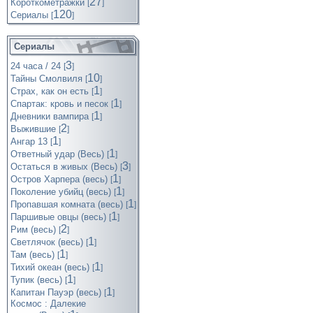
27
Короткометражки
[
]
120
Cериалы
[
]
Сериалы
3
24 часа / 24
[
]
10
Тайны Смолвиля
[
]
1
Страх, как он есть
[
]
1
Спартак: кровь и песок
[
]
1
Дневники вампира
[
]
2
Выжившие
[
]
1
Ангар 13
[
]
1
Ответный удар (Весь)
[
]
3
Остаться в живых (Весь)
[
]
1
Остров Харпера (весь)
[
]
1
Поколение убийц (весь)
[
]
1
Пропавшая комната (весь)
[
]
1
Паршивые овцы (весь)
[
]
2
Рим (весь)
[
]
1
Светлячок (весь)
[
]
1
Там (весь)
[
]
1
Тихий океан (весь)
[
]
1
Тупик (весь)
[
]
1
Капитан Пауэр (весь)
[
]
Космос : Далекие