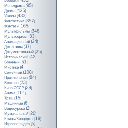
451
Боевики
[
]
95
Мелодрама
[
]
425
Драма
[
]
433
Ужасы
[
]
357
Фантастика
[
]
165
Фэнтази
[
]
348
Мультфильмы
[
]
33
Мультсериал
[
]
24
Анимационный
[
]
37
Детективы
[
]
25
Документальный
[
]
42
Исторический
[
]
51
Военный
[
]
4
Мистика
[
]
108
Семейный
[
]
84
Приключения
[
]
23
Вестерн
[
]
38
Кино СССР
[
]
101
Аниме
[
]
15
Трэш
[
]
6
Машинима
[
]
2
Видеоуроки
[
]
20
Музыкальный
[
]
18
Клипы/Концерты
[
]
5
Игровое видео
[
]