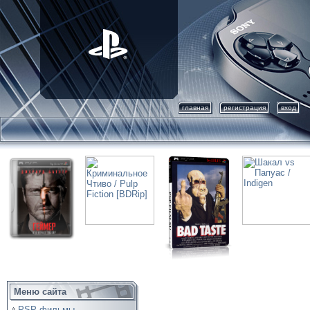
главная
регистрация
вход
Меню сайта
PSP фильмы