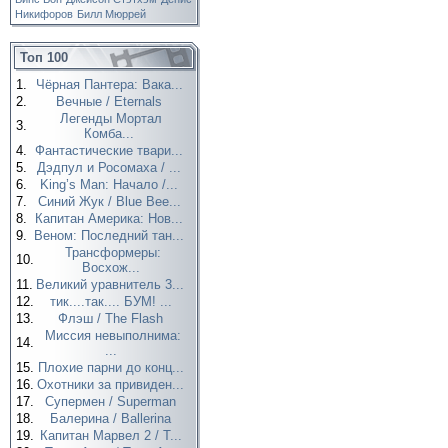
Никифоров
Билл Мюррей
Топ 100
1.
Чёрная Пантера: Вака...
2.
Вечные / Eternals
Легенды Мортал
3.
Комба...
4.
Фантастические твари...
5.
Дэдпул и Росомаха / ...
6.
King’s Man: Начало /...
7.
Синий Жук / Blue Bee...
8.
Капитан Америка: Нов...
9.
Веном: Последний тан...
Трансформеры:
10.
Восхож...
11.
Великий уравнитель 3...
12.
тик....так.... БУМ! ...
13.
Флэш / The Flash
Миссия невыполнима:
14.
...
15.
Плохие парни до конц...
16.
Охотники за привиден...
17.
Супермен / Superman
18.
Балерина / Ballerina
19.
Капитан Марвел 2 / T...