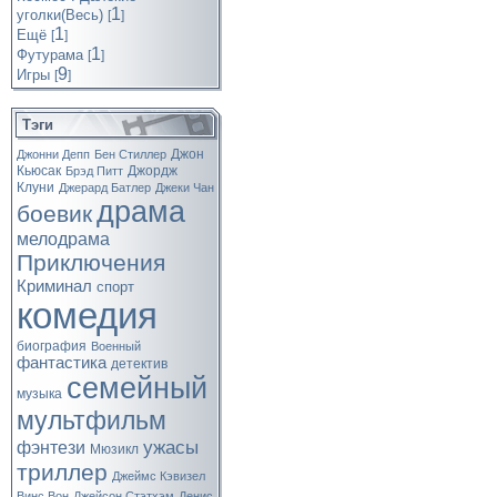
1
уголки(Весь)
[
]
1
Ещё
[
]
1
Футурама
[
]
9
Игры
[
]
Тэги
Джон
Джонни Депп
Бен Стиллер
Кьюсак
Джордж
Брэд Питт
Клуни
Джерард Батлер
Джеки Чан
драма
боевик
мелодрама
Приключения
Криминал
спорт
комедия
биография
Военный
фантастика
детектив
семейный
музыка
мультфильм
ужасы
фэнтези
Мюзикл
триллер
Джеймс Кэвизел
Винс Вон
Джейсон Стэтхэм
Денис