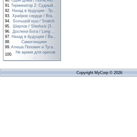
90.
Один дома / Home Alo...
91.
Терминатор 2: Судный...
92.
Назад в будущее - Тр...
93.
Храброе сердце / Bra...
94.
Большой куш / Snatch
95.
Шерлок / Sherlock (3...
96.
Доспехи Бога / Long ...
97.
Назад в будущее / Ba...
98.
Самогонщики
99.
Алеша Попович и Туга...
Не время для орехов
100.
...
Copyright MyCorp © 2026