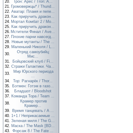
20.
Трон: Арес / Tron: A...
21.
Громовержцы* / Thund...
22.
Аватар: Пламя и пепе...
23.
Как приручить дракон...
24.
Мортал Комбат 2 / Mo...
25.
Как приручить дракон...
26.
Мстители Финал / Ave...
27.
Плохие парни навсегд...
28.
Новые мутанты / The ...
29.
Маленький Николя / L...
Отряд самоубийц:
30.
Мис...
31.
Бойцовский клуб / Fi...
32.
Стражи Галактики. Ча...
Мир Юрского периода
33.
...
34.
Тор: Рагнарёк / Thor...
35.
Бэтмен: Готэм в газо...
36.
Бладшот / Bloodshot
37.
Команда Тора / Team ...
Крамер против
38.
Крамер...
39.
Время танцевать / A ...
40.
1+1 / Неприкасаемые ...
41.
Зеленая миля / The G...
42.
Маска / The Mask [BD...
43.
Форсаж 8 / The Fate ...