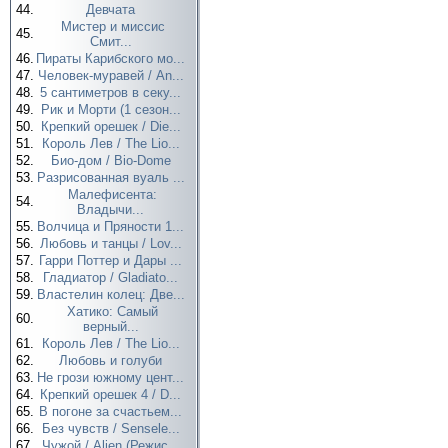
44.
Девчата
Мистер и миссис
45.
Смит...
46.
Пираты Карибского мо...
47.
Человек-муравей / An...
48.
5 сантиметров в секу...
49.
Рик и Морти (1 сезон...
50.
Крепкий орешек / Die...
51.
Король Лев / The Lio...
52.
Био-дом / Bio-Dome
53.
Разрисованная вуаль ...
Малефисента:
54.
Владычи...
55.
Волчица и Пряности 1...
56.
Любовь и танцы / Lov...
57.
Гарри Поттер и Дары ...
58.
Гладиатор / Gladiato...
59.
Властелин колец: Две...
Хатико: Самый
60.
верный...
61.
Король Лев / The Lio...
62.
Любовь и голуби
63.
Не грози южному цент...
64.
Крепкий орешек 4 / D...
65.
В погоне за счастьем...
66.
Без чувств / Sensele...
67.
Чужой / Alien (Режис...