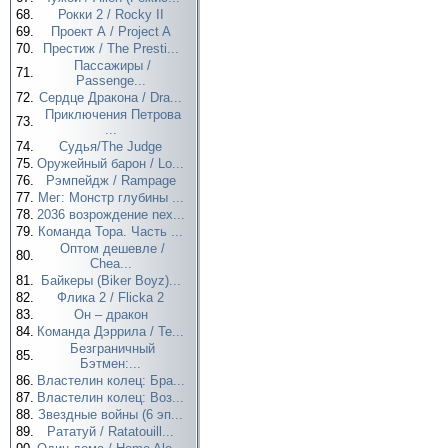
68.
Рокки 2 / Rocky II
69.
Проект А / Project A
70.
Престиж / The Presti...
Пассажиры /
71.
Passenge...
72.
Сердце Дракона / Dra...
Приключения Петрова
73.
...
74.
Судья/The Judge
75.
Оружейный барон / Lo...
76.
Рэмпейдж / Rampage
77.
Мег: Монстр глубины ...
78.
2036 возрождение nex...
79.
Команда Тора. Часть ...
Оптом дешевле /
80.
Chea...
81.
Байкеры (Biker Boyz)...
82.
Флика 2 / Flicka 2
83.
Он – дракон
84.
Команда Дэррила / Te...
Безграничный
85.
Бэтмен:...
86.
Властелин колец: Бра...
87.
Властелин колец: Воз...
88.
Звездные войны (6 эп...
89.
Рататуй / Ratatouill...