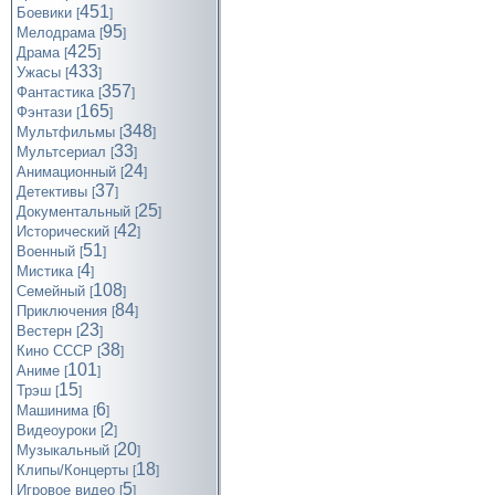
451
Боевики
[
]
95
Мелодрама
[
]
425
Драма
[
]
433
Ужасы
[
]
357
Фантастика
[
]
165
Фэнтази
[
]
348
Мультфильмы
[
]
33
Мультсериал
[
]
24
Анимационный
[
]
37
Детективы
[
]
25
Документальный
[
]
42
Исторический
[
]
51
Военный
[
]
4
Мистика
[
]
108
Семейный
[
]
84
Приключения
[
]
23
Вестерн
[
]
38
Кино СССР
[
]
101
Аниме
[
]
15
Трэш
[
]
6
Машинима
[
]
2
Видеоуроки
[
]
20
Музыкальный
[
]
18
Клипы/Концерты
[
]
5
Игровое видео
[
]