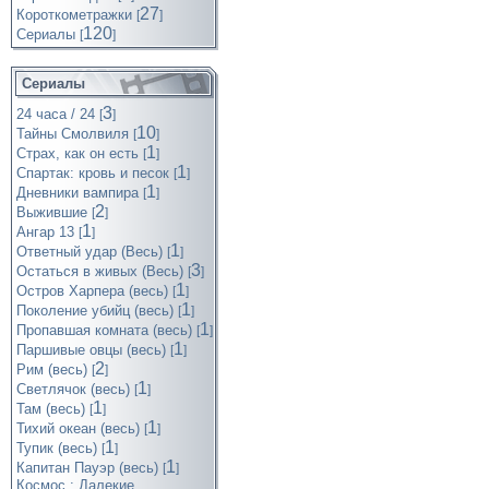
27
Короткометражки
[
]
120
Cериалы
[
]
Сериалы
3
24 часа / 24
[
]
10
Тайны Смолвиля
[
]
1
Страх, как он есть
[
]
1
Спартак: кровь и песок
[
]
1
Дневники вампира
[
]
2
Выжившие
[
]
1
Ангар 13
[
]
1
Ответный удар (Весь)
[
]
3
Остаться в живых (Весь)
[
]
1
Остров Харпера (весь)
[
]
1
Поколение убийц (весь)
[
]
1
Пропавшая комната (весь)
[
]
1
Паршивые овцы (весь)
[
]
2
Рим (весь)
[
]
1
Светлячок (весь)
[
]
1
Там (весь)
[
]
1
Тихий океан (весь)
[
]
1
Тупик (весь)
[
]
1
Капитан Пауэр (весь)
[
]
Космос : Далекие