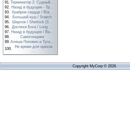
91.
Терминатор 2: Судный...
92.
Назад в будущее - Тр...
93.
Храброе сердце / Bra...
94.
Большой куш / Snatch
95.
Шерлок / Sherlock (3...
96.
Доспехи Бога / Long ...
97.
Назад в будущее / Ba...
98.
Самогонщики
99.
Алеша Попович и Туга...
Не время для орехов
100.
...
Copyright MyCorp © 2026