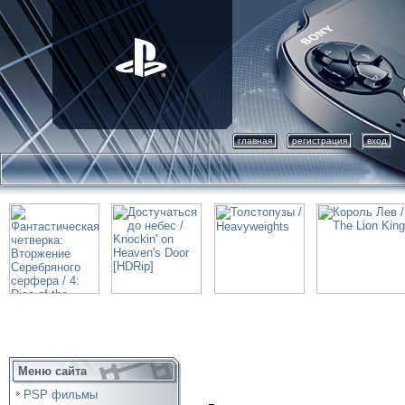
главная
регистрация
вход
Меню сайта
PSP фильмы