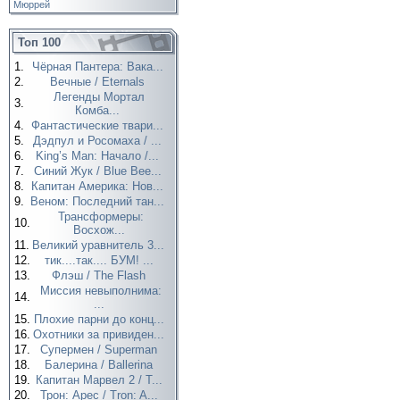
Мюррей
Топ 100
1.
Чёрная Пантера: Вака...
2.
Вечные / Eternals
Легенды Мортал
3.
Комба...
4.
Фантастические твари...
5.
Дэдпул и Росомаха / ...
6.
King’s Man: Начало /...
7.
Синий Жук / Blue Bee...
8.
Капитан Америка: Нов...
9.
Веном: Последний тан...
Трансформеры:
10.
Восхож...
11.
Великий уравнитель 3...
12.
тик....так.... БУМ! ...
13.
Флэш / The Flash
Миссия невыполнима:
14.
...
15.
Плохие парни до конц...
16.
Охотники за привиден...
17.
Супермен / Superman
18.
Балерина / Ballerina
19.
Капитан Марвел 2 / T...
20.
Трон: Арес / Tron: A...