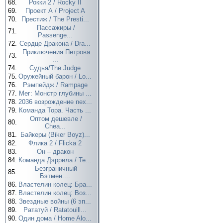
68.
Рокки 2 / Rocky II
69.
Проект А / Project A
70.
Престиж / The Presti...
Пассажиры /
71.
Passenge...
72.
Сердце Дракона / Dra...
Приключения Петрова
73.
...
74.
Судья/The Judge
75.
Оружейный барон / Lo...
76.
Рэмпейдж / Rampage
77.
Мег: Монстр глубины ...
78.
2036 возрождение nex...
79.
Команда Тора. Часть ...
Оптом дешевле /
80.
Chea...
81.
Байкеры (Biker Boyz)...
82.
Флика 2 / Flicka 2
83.
Он – дракон
84.
Команда Дэррила / Te...
Безграничный
85.
Бэтмен:...
86.
Властелин колец: Бра...
87.
Властелин колец: Воз...
88.
Звездные войны (6 эп...
89.
Рататуй / Ratatouill...
90.
Один дома / Home Alo...