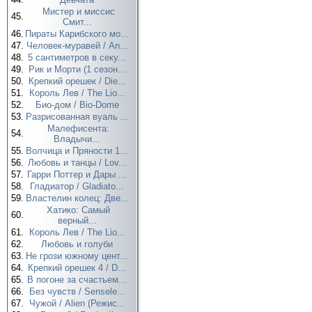
Мистер и миссис
45.
Смит...
46.
Пираты Карибского мо...
47.
Человек-муравей / An...
48.
5 сантиметров в секу...
49.
Рик и Морти (1 сезон...
50.
Крепкий орешек / Die...
51.
Король Лев / The Lio...
52.
Био-дом / Bio-Dome
53.
Разрисованная вуаль ...
Малефисента:
54.
Владычи...
55.
Волчица и Пряности 1...
56.
Любовь и танцы / Lov...
57.
Гарри Поттер и Дары ...
58.
Гладиатор / Gladiato...
59.
Властелин колец: Две...
Хатико: Самый
60.
верный...
61.
Король Лев / The Lio...
62.
Любовь и голуби
63.
Не грози южному цент...
64.
Крепкий орешек 4 / D...
65.
В погоне за счастьем...
66.
Без чувств / Sensele...
67.
Чужой / Alien (Режис...