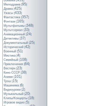
Боевики
[
]
95
Мелодрама
[
]
425
Драма
[
]
433
Ужасы
[
]
357
Фантастика
[
]
165
Фэнтази
[
]
348
Мультфильмы
[
]
33
Мультсериал
[
]
24
Анимационный
[
]
37
Детективы
[
]
25
Документальный
[
]
42
Исторический
[
]
51
Военный
[
]
4
Мистика
[
]
108
Семейный
[
]
84
Приключения
[
]
23
Вестерн
[
]
38
Кино СССР
[
]
101
Аниме
[
]
15
Трэш
[
]
6
Машинима
[
]
2
Видеоуроки
[
]
20
Музыкальный
[
]
18
Клипы/Концерты
[
]
5
Игровое видео
[
]