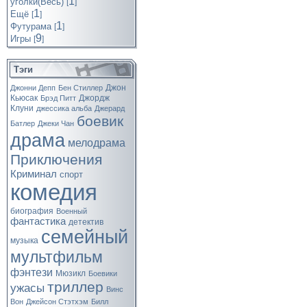
1
уголки(Весь)
[
]
1
Ещё
[
]
1
Футурама
[
]
9
Игры
[
]
Тэги
Джон
Джонни Депп
Бен Стиллер
Кьюсак
Джордж
Брэд Питт
Клуни
джессика альба
Джерард
боевик
Батлер
Джеки Чан
драма
мелодрама
Приключения
Криминал
спорт
комедия
биография
Военный
фантастика
детектив
семейный
музыка
мультфильм
фэнтези
Мюзикл
Боевики
триллер
ужасы
Винс
Вон
Джейсон Стэтхэм
Билл