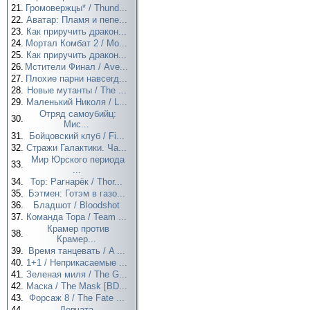
21.
Громовержцы* / Thund...
22.
Аватар: Пламя и пепе...
23.
Как приручить дракон...
24.
Мортал Комбат 2 / Mo...
25.
Как приручить дракон...
26.
Мстители Финал / Ave...
27.
Плохие парни навсегд...
28.
Новые мутанты / The ...
29.
Маленький Николя / L...
Отряд самоубийц:
30.
Мис...
31.
Бойцовский клуб / Fi...
32.
Стражи Галактики. Ча...
Мир Юрского периода
33.
...
34.
Тор: Рагнарёк / Thor...
35.
Бэтмен: Готэм в газо...
36.
Бладшот / Bloodshot
37.
Команда Тора / Team ...
Крамер против
38.
Крамер...
39.
Время танцевать / A ...
40.
1+1 / Неприкасаемые ...
41.
Зеленая миля / The G...
42.
Маска / The Mask [BD...
43.
Форсаж 8 / The Fate ...
44.
Девчата