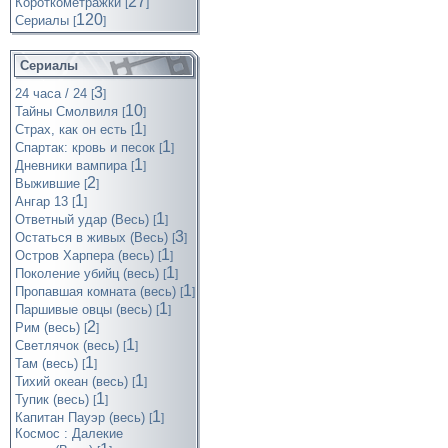
27
Короткометражки
[
]
120
Cериалы
[
]
Сериалы
3
24 часа / 24
[
]
10
Тайны Смолвиля
[
]
1
Страх, как он есть
[
]
1
Спартак: кровь и песок
[
]
1
Дневники вампира
[
]
2
Выжившие
[
]
1
Ангар 13
[
]
1
Ответный удар (Весь)
[
]
3
Остаться в живых (Весь)
[
]
1
Остров Харпера (весь)
[
]
1
Поколение убийц (весь)
[
]
1
Пропавшая комната (весь)
[
]
1
Паршивые овцы (весь)
[
]
2
Рим (весь)
[
]
1
Светлячок (весь)
[
]
1
Там (весь)
[
]
1
Тихий океан (весь)
[
]
1
Тупик (весь)
[
]
1
Капитан Пауэр (весь)
[
]
Космос : Далекие