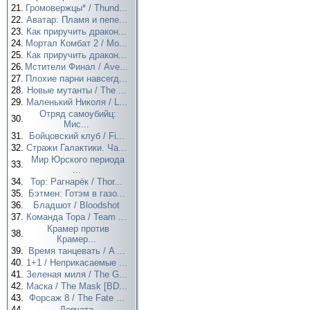
21.
Громовержцы* / Thund...
22.
Аватар: Пламя и пепе...
23.
Как приручить дракон...
24.
Мортал Комбат 2 / Mo...
25.
Как приручить дракон...
26.
Мстители Финал / Ave...
27.
Плохие парни навсегд...
28.
Новые мутанты / The ...
29.
Маленький Николя / L...
Отряд самоубийц:
30.
Мис...
31.
Бойцовский клуб / Fi...
32.
Стражи Галактики. Ча...
Мир Юрского периода
33.
...
34.
Тор: Рагнарёк / Thor...
35.
Бэтмен: Готэм в газо...
36.
Бладшот / Bloodshot
37.
Команда Тора / Team ...
Крамер против
38.
Крамер...
39.
Время танцевать / A ...
40.
1+1 / Неприкасаемые ...
41.
Зеленая миля / The G...
42.
Маска / The Mask [BD...
43.
Форсаж 8 / The Fate ...
44.
Девчата