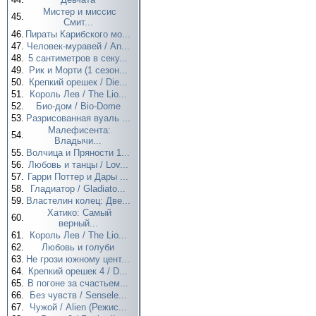
Мистер и миссис
45.
Смит...
46.
Пираты Карибского мо...
47.
Человек-муравей / An...
48.
5 сантиметров в секу...
49.
Рик и Морти (1 сезон...
50.
Крепкий орешек / Die...
51.
Король Лев / The Lio...
52.
Био-дом / Bio-Dome
53.
Разрисованная вуаль ...
Малефисента:
54.
Владычи...
55.
Волчица и Пряности 1...
56.
Любовь и танцы / Lov...
57.
Гарри Поттер и Дары ...
58.
Гладиатор / Gladiato...
59.
Властелин колец: Две...
Хатико: Самый
60.
верный...
61.
Король Лев / The Lio...
62.
Любовь и голуби
63.
Не грози южному цент...
64.
Крепкий орешек 4 / D...
65.
В погоне за счастьем...
66.
Без чувств / Sensele...
67.
Чужой / Alien (Режис...