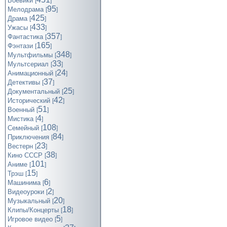
Боевики
[
]
95
Мелодрама
[
]
425
Драма
[
]
433
Ужасы
[
]
357
Фантастика
[
]
165
Фэнтази
[
]
348
Мультфильмы
[
]
33
Мультсериал
[
]
24
Анимационный
[
]
37
Детективы
[
]
25
Документальный
[
]
42
Исторический
[
]
51
Военный
[
]
4
Мистика
[
]
108
Семейный
[
]
84
Приключения
[
]
23
Вестерн
[
]
38
Кино СССР
[
]
101
Аниме
[
]
15
Трэш
[
]
6
Машинима
[
]
2
Видеоуроки
[
]
20
Музыкальный
[
]
18
Клипы/Концерты
[
]
5
Игровое видео
[
]