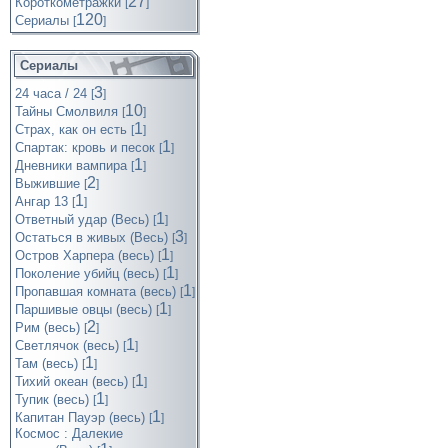
27
Короткометражки
[
]
120
Cериалы
[
]
Сериалы
3
24 часа / 24
[
]
10
Тайны Смолвиля
[
]
1
Страх, как он есть
[
]
1
Спартак: кровь и песок
[
]
1
Дневники вампира
[
]
2
Выжившие
[
]
1
Ангар 13
[
]
1
Ответный удар (Весь)
[
]
3
Остаться в живых (Весь)
[
]
1
Остров Харпера (весь)
[
]
1
Поколение убийц (весь)
[
]
1
Пропавшая комната (весь)
[
]
1
Паршивые овцы (весь)
[
]
2
Рим (весь)
[
]
1
Светлячок (весь)
[
]
1
Там (весь)
[
]
1
Тихий океан (весь)
[
]
1
Тупик (весь)
[
]
1
Капитан Пауэр (весь)
[
]
Космос : Далекие