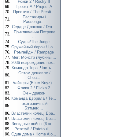
68.
Рокки 2 / Rocky II
69.
Проект А / Project A
70.
Престиж / The Presti...
Пассажиры /
71.
Passenge...
72.
Сердце Дракона / Dra...
Приключения Петрова
73.
...
74.
Судья/The Judge
75.
Оружейный барон / Lo...
76.
Рэмпейдж / Rampage
77.
Мег: Монстр глубины ...
78.
2036 возрождение nex...
79.
Команда Тора. Часть ...
Оптом дешевле /
80.
Chea...
81.
Байкеры (Biker Boyz)...
82.
Флика 2 / Flicka 2
83.
Он – дракон
84.
Команда Дэррила / Te...
Безграничный
85.
Бэтмен:...
86.
Властелин колец: Бра...
87.
Властелин колец: Воз...
88.
Звездные войны (6 эп...
89.
Рататуй / Ratatouill...
90.
Один дома / Home Alo...