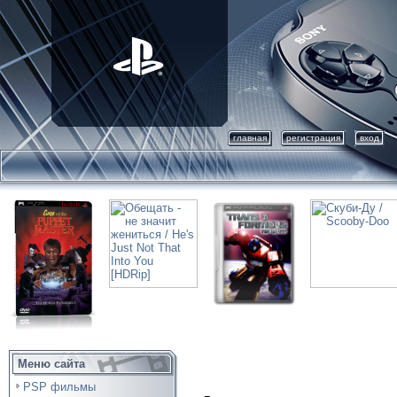
главная
регистрация
вход
Меню сайта
PSP фильмы