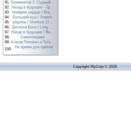
91.
Терминатор 2: Судный...
92.
Назад в будущее - Тр...
93.
Храброе сердце / Bra...
94.
Большой куш / Snatch
95.
Шерлок / Sherlock (3...
96.
Доспехи Бога / Long ...
97.
Назад в будущее / Ba...
98.
Самогонщики
99.
Алеша Попович и Туга...
Не время для орехов
100.
...
Copyright MyCorp © 2026