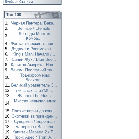
Джейсон Стэтхэм
Топ 100
1.
Чёрная Пантера: Вака...
2.
Вечные / Eternals
Легенды Мортал
3.
Комба...
4.
Фантастические твари...
5.
Дэдпул и Росомаха / ...
6.
King’s Man: Начало /...
7.
Синий Жук / Blue Bee...
8.
Капитан Америка: Нов...
9.
Веном: Последний тан...
Трансформеры:
10.
Восхож...
11.
Великий уравнитель 3...
12.
тик....так.... БУМ! ...
13.
Флэш / The Flash
Миссия невыполнима:
14.
...
15.
Плохие парни до конц...
16.
Охотники за привиден...
17.
Супермен / Superman
18.
Балерина / Ballerina
19.
Капитан Марвел 2 / T...
20.
Трон: Арес / Tron: A...