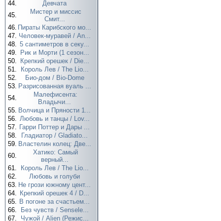
44.
Девчата
Мистер и миссис
45.
Смит...
46.
Пираты Карибского мо...
47.
Человек-муравей / An...
48.
5 сантиметров в секу...
49.
Рик и Морти (1 сезон...
50.
Крепкий орешек / Die...
51.
Король Лев / The Lio...
52.
Био-дом / Bio-Dome
53.
Разрисованная вуаль ...
Малефисента:
54.
Владычи...
55.
Волчица и Пряности 1...
56.
Любовь и танцы / Lov...
57.
Гарри Поттер и Дары ...
58.
Гладиатор / Gladiato...
59.
Властелин колец: Две...
Хатико: Самый
60.
верный...
61.
Король Лев / The Lio...
62.
Любовь и голуби
63.
Не грози южному цент...
64.
Крепкий орешек 4 / D...
65.
В погоне за счастьем...
66.
Без чувств / Sensele...
67.
Чужой / Alien (Режис...