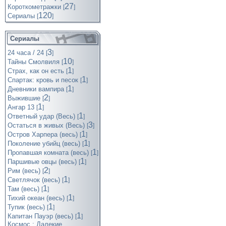
27
Короткометражки
[
]
120
Cериалы
[
]
Сериалы
3
24 часа / 24
[
]
10
Тайны Смолвиля
[
]
1
Страх, как он есть
[
]
1
Спартак: кровь и песок
[
]
1
Дневники вампира
[
]
2
Выжившие
[
]
1
Ангар 13
[
]
1
Ответный удар (Весь)
[
]
3
Остаться в живых (Весь)
[
]
1
Остров Харпера (весь)
[
]
1
Поколение убийц (весь)
[
]
1
Пропавшая комната (весь)
[
]
1
Паршивые овцы (весь)
[
]
2
Рим (весь)
[
]
1
Светлячок (весь)
[
]
1
Там (весь)
[
]
1
Тихий океан (весь)
[
]
1
Тупик (весь)
[
]
1
Капитан Пауэр (весь)
[
]
Космос : Далекие