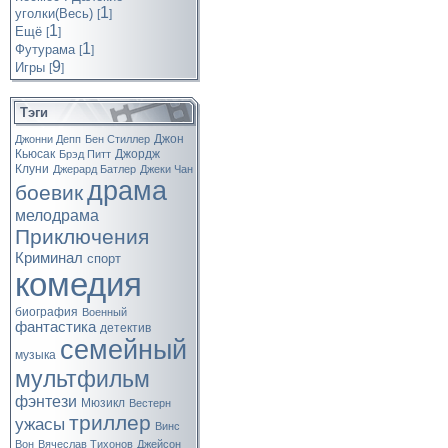
1
уголки(Весь)
[
]
1
Ещё
[
]
1
Футурама
[
]
9
Игры
[
]
Тэги
Джон
Джонни Депп
Бен Стиллер
Кьюсак
Джордж
Брэд Питт
Клуни
Джерард Батлер
Джеки Чан
драма
боевик
мелодрама
Приключения
Криминал
спорт
комедия
биография
Военный
фантастика
детектив
семейный
музыка
мультфильм
фэнтези
Мюзикл
Вестерн
триллер
ужасы
Винс
Вон
Вячеслав Тихонов
Джейсон