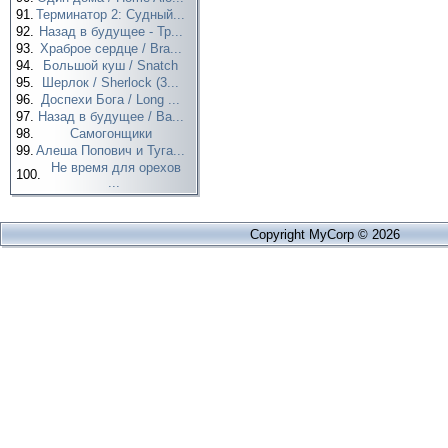
91.
Терминатор 2: Судный...
92.
Назад в будущее - Тр...
93.
Храброе сердце / Bra...
94.
Большой куш / Snatch
95.
Шерлок / Sherlock (3...
96.
Доспехи Бога / Long ...
97.
Назад в будущее / Ba...
98.
Самогонщики
99.
Алеша Попович и Туга...
Не время для орехов
100.
...
Copyright MyCorp © 2026