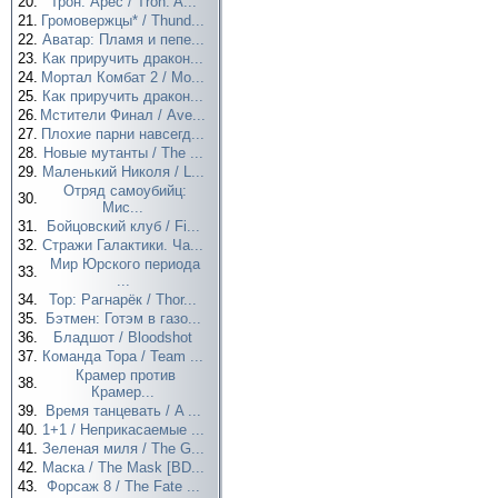
20.
Трон: Арес / Tron: A...
21.
Громовержцы* / Thund...
22.
Аватар: Пламя и пепе...
23.
Как приручить дракон...
24.
Мортал Комбат 2 / Mo...
25.
Как приручить дракон...
26.
Мстители Финал / Ave...
27.
Плохие парни навсегд...
28.
Новые мутанты / The ...
29.
Маленький Николя / L...
Отряд самоубийц:
30.
Мис...
31.
Бойцовский клуб / Fi...
32.
Стражи Галактики. Ча...
Мир Юрского периода
33.
...
34.
Тор: Рагнарёк / Thor...
35.
Бэтмен: Готэм в газо...
36.
Бладшот / Bloodshot
37.
Команда Тора / Team ...
Крамер против
38.
Крамер...
39.
Время танцевать / A ...
40.
1+1 / Неприкасаемые ...
41.
Зеленая миля / The G...
42.
Маска / The Mask [BD...
43.
Форсаж 8 / The Fate ...