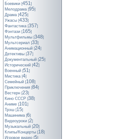
451
Боевики
[
]
95
Мелодрама
[
]
425
Драма
[
]
433
Ужасы
[
]
357
Фантастика
[
]
165
Фэнтази
[
]
348
Мультфильмы
[
]
33
Мультсериал
[
]
24
Анимационный
[
]
37
Детективы
[
]
25
Документальный
[
]
42
Исторический
[
]
51
Военный
[
]
4
Мистика
[
]
108
Семейный
[
]
84
Приключения
[
]
23
Вестерн
[
]
38
Кино СССР
[
]
101
Аниме
[
]
15
Трэш
[
]
6
Машинима
[
]
2
Видеоуроки
[
]
20
Музыкальный
[
]
18
Клипы/Концерты
[
]
5
Игровое видео
[
]