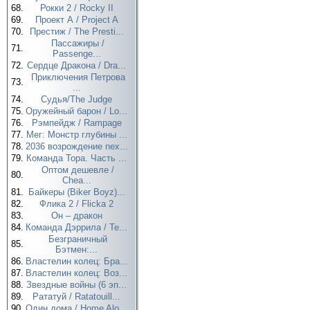
68.
Рокки 2 / Rocky II
69.
Проект А / Project A
70.
Престиж / The Presti...
Пассажиры /
71.
Passenge...
72.
Сердце Дракона / Dra...
Приключения Петрова
73.
...
74.
Судья/The Judge
75.
Оружейный барон / Lo...
76.
Рэмпейдж / Rampage
77.
Мег: Монстр глубины ...
78.
2036 возрождение nex...
79.
Команда Тора. Часть ...
Оптом дешевле /
80.
Chea...
81.
Байкеры (Biker Boyz)...
82.
Флика 2 / Flicka 2
83.
Он – дракон
84.
Команда Дэррила / Te...
Безграничный
85.
Бэтмен:...
86.
Властелин колец: Бра...
87.
Властелин колец: Воз...
88.
Звездные войны (6 эп...
89.
Рататуй / Ratatouill...
90.
Один дома / Home Alo...