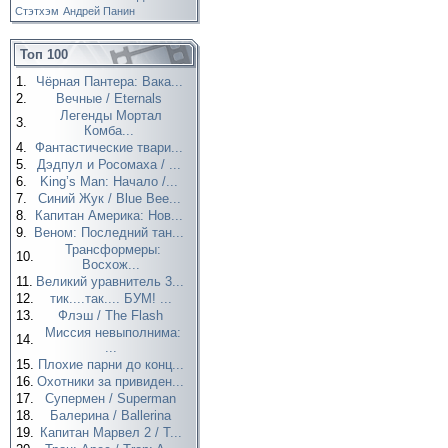
Стэтхэм
Андрей Панин
Топ 100
1.
Чёрная Пантера: Вака...
2.
Вечные / Eternals
Легенды Мортал
3.
Комба...
4.
Фантастические твари...
5.
Дэдпул и Росомаха / ...
6.
King’s Man: Начало /...
7.
Синий Жук / Blue Bee...
8.
Капитан Америка: Нов...
9.
Веном: Последний тан...
Трансформеры:
10.
Восхож...
11.
Великий уравнитель 3...
12.
тик....так.... БУМ! ...
13.
Флэш / The Flash
Миссия невыполнима:
14.
...
15.
Плохие парни до конц...
16.
Охотники за привиден...
17.
Супермен / Superman
18.
Балерина / Ballerina
19.
Капитан Марвел 2 / T...