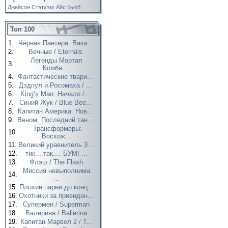
Джейсон Стэтхэм
Айс Кьюб
Топ 100
1.
Чёрная Пантера: Вака...
2.
Вечные / Eternals
Легенды Мортал
3.
Комба...
4.
Фантастические твари...
5.
Дэдпул и Росомаха / ...
6.
King’s Man: Начало /...
7.
Синий Жук / Blue Bee...
8.
Капитан Америка: Нов...
9.
Веном: Последний тан...
Трансформеры:
10.
Восхож...
11.
Великий уравнитель 3...
12.
тик....так.... БУМ! ...
13.
Флэш / The Flash
Миссия невыполнима:
14.
...
15.
Плохие парни до конц...
16.
Охотники за привиден...
17.
Супермен / Superman
18.
Балерина / Ballerina
19.
Капитан Марвел 2 / T...