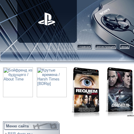
главная
регистрация
вход
Меню сайта
PSP фильмы