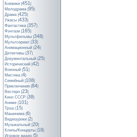
451
Боевики
[
]
95
Мелодрама
[
]
425
Драма
[
]
433
Ужасы
[
]
357
Фантастика
[
]
165
Фэнтази
[
]
348
Мультфильмы
[
]
33
Мультсериал
[
]
24
Анимационный
[
]
37
Детективы
[
]
25
Документальный
[
]
42
Исторический
[
]
51
Военный
[
]
4
Мистика
[
]
108
Семейный
[
]
84
Приключения
[
]
23
Вестерн
[
]
38
Кино СССР
[
]
101
Аниме
[
]
15
Трэш
[
]
6
Машинима
[
]
2
Видеоуроки
[
]
20
Музыкальный
[
]
18
Клипы/Концерты
[
]
5
Игровое видео
[
]