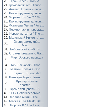
20.
Трон: Арес / Tron: A...
21.
Громовержцы* / Thund...
22.
Аватар: Пламя и пепе...
23.
Как приручить дракон...
24.
Мортал Комбат 2 / Mo...
25.
Как приручить дракон...
26.
Мстители Финал / Ave...
27.
Плохие парни навсегд...
28.
Новые мутанты / The ...
29.
Маленький Николя / L...
Отряд самоубийц:
30.
Мис...
31.
Бойцовский клуб / Fi...
32.
Стражи Галактики. Ча...
Мир Юрского периода
33.
...
34.
Тор: Рагнарёк / Thor...
35.
Бэтмен: Готэм в газо...
36.
Бладшот / Bloodshot
37.
Команда Тора / Team ...
Крамер против
38.
Крамер...
39.
Время танцевать / A ...
40.
1+1 / Неприкасаемые ...
41.
Зеленая миля / The G...
42.
Маска / The Mask [BD...
43.
Форсаж 8 / The Fate ...