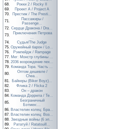
68.
Рокки 2 / Rocky II
69.
Проект А / Project A
70.
Престиж / The Presti...
Пассажиры /
71.
Passenge...
72.
Сердце Дракона / Dra...
Приключения Петрова
73.
...
74.
Судья/The Judge
75.
Оружейный барон / Lo...
76.
Рэмпейдж / Rampage
77.
Мег: Монстр глубины ...
78.
2036 возрождение nex...
79.
Команда Тора. Часть ...
Оптом дешевле /
80.
Chea...
81.
Байкеры (Biker Boyz)...
82.
Флика 2 / Flicka 2
83.
Он – дракон
84.
Команда Дэррила / Te...
Безграничный
85.
Бэтмен:...
86.
Властелин колец: Бра...
87.
Властелин колец: Воз...
88.
Звездные войны (6 эп...
89.
Рататуй / Ratatouill...