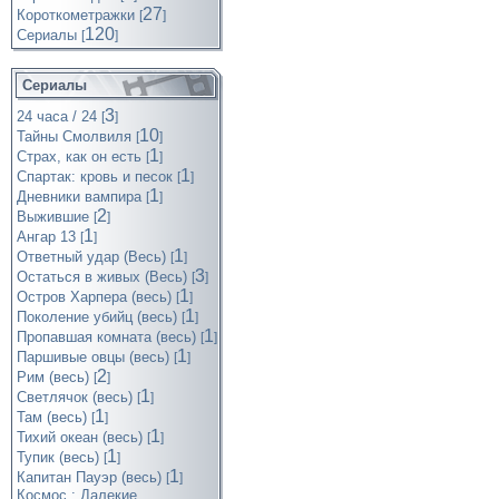
27
Короткометражки
[
]
120
Cериалы
[
]
Сериалы
3
24 часа / 24
[
]
10
Тайны Смолвиля
[
]
1
Страх, как он есть
[
]
1
Спартак: кровь и песок
[
]
1
Дневники вампира
[
]
2
Выжившие
[
]
1
Ангар 13
[
]
1
Ответный удар (Весь)
[
]
3
Остаться в живых (Весь)
[
]
1
Остров Харпера (весь)
[
]
1
Поколение убийц (весь)
[
]
1
Пропавшая комната (весь)
[
]
1
Паршивые овцы (весь)
[
]
2
Рим (весь)
[
]
1
Светлячок (весь)
[
]
1
Там (весь)
[
]
1
Тихий океан (весь)
[
]
1
Тупик (весь)
[
]
1
Капитан Пауэр (весь)
[
]
Космос : Далекие