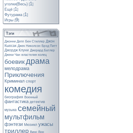
1
уголки(Весь)
[
]
1
Ещё
[
]
1
Футурама
[
]
9
Игры
[
]
Тэги
Джон
Джонни Депп
Бен Стиллер
Кьюсак
Джек Николсон
Брэд Питт
Джордж Клуни
Джерард Батлер
Джеки Чан
властелин колец
драма
боевик
мелодрама
Приключения
Криминал
спорт
комедия
биография
Военный
фантастика
детектив
семейный
музыка
мультфильм
ужасы
фэнтези
Мюзикл
триллер
Винс Вон