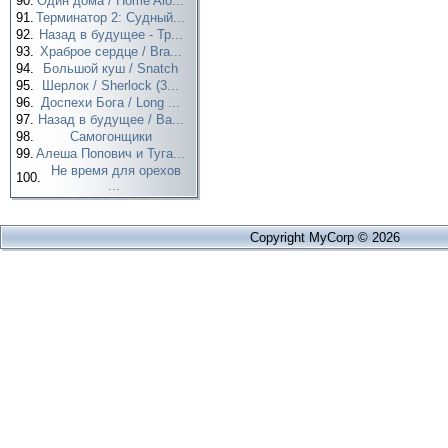
90.
Один дома / Home Alo...
91.
Терминатор 2: Судный...
92.
Назад в будущее - Тр...
93.
Храброе сердце / Bra...
94.
Большой куш / Snatch
95.
Шерлок / Sherlock (3...
96.
Доспехи Бога / Long ...
97.
Назад в будущее / Ba...
98.
Самогонщики
99.
Алеша Попович и Туга...
Не время для орехов
100.
...
Copyright MyCorp © 2026