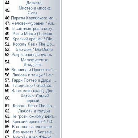
44.
Девчата
Мистер и миссис
45.
Смит...
46.
Пираты Карибского мо...
47.
Человек-муравей / An...
48.
5 сантиметров в секу...
49.
Рик и Морти (1 сезон...
50.
Крепкий орешек / Die...
51.
Король Лев / The Lio...
52.
Био-дом / Bio-Dome
53.
Разрисованная вуаль ...
Малефисента:
54.
Владычи...
55.
Волчица и Пряности 1...
56.
Любовь и танцы / Lov...
57.
Гарри Поттер и Дары ...
58.
Гладиатор / Gladiato...
59.
Властелин колец: Две...
Хатико: Самый
60.
верный...
61.
Король Лев / The Lio...
62.
Любовь и голуби
63.
Не грози южному цент...
64.
Крепкий орешек 4 / D...
65.
В погоне за счастьем...
66.
Без чувств / Sensele...
67.
Чужой / Alien (Режис...