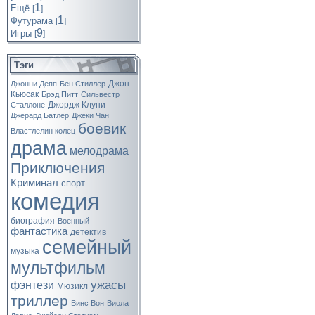
1
Ещё
[
]
1
Футурама
[
]
9
Игры
[
]
Тэги
Джон
Джонни Депп
Бен Стиллер
Кьюсак
Брэд Питт
Сильвестр
Джордж Клуни
Сталлоне
Джерард Батлер
Джеки Чан
боевик
Властлелин колец
драма
мелодрама
Приключения
Криминал
спорт
комедия
биография
Военный
фантастика
детектив
семейный
музыка
мультфильм
ужасы
фэнтези
Мюзикл
триллер
Винс Вон
Виола