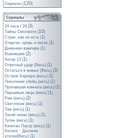
120
Cериалы
[
]
Сериалы
3
24 часа / 24
[
]
10
Тайны Смолвиля
[
]
1
Страх, как он есть
[
]
1
Спартак: кровь и песок
[
]
1
Дневники вампира
[
]
2
Выжившие
[
]
1
Ангар 13
[
]
1
Ответный удар (Весь)
[
]
3
Остаться в живых (Весь)
[
]
1
Остров Харпера (весь)
[
]
1
Поколение убийц (весь)
[
]
1
Пропавшая комната (весь)
[
]
1
Паршивые овцы (весь)
[
]
2
Рим (весь)
[
]
1
Светлячок (весь)
[
]
1
Там (весь)
[
]
1
Тихий океан (весь)
[
]
1
Тупик (весь)
[
]
1
Капитан Пауэр (весь)
[
]
Космос : Далекие
1
уголки(Весь)
[
]