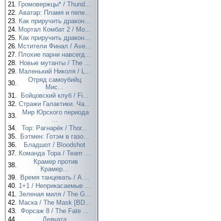
21.
Громовержцы* / Thund...
22.
Аватар: Пламя и пепе...
23.
Как приручить дракон...
24.
Мортал Комбат 2 / Mo...
25.
Как приручить дракон...
26.
Мстители Финал / Ave...
27.
Плохие парни навсегд...
28.
Новые мутанты / The ...
29.
Маленький Николя / L...
Отряд самоубийц:
30.
Мис...
31.
Бойцовский клуб / Fi...
32.
Стражи Галактики. Ча...
Мир Юрского периода
33.
...
34.
Тор: Рагнарёк / Thor...
35.
Бэтмен: Готэм в газо...
36.
Бладшот / Bloodshot
37.
Команда Тора / Team ...
Крамер против
38.
Крамер...
39.
Время танцевать / A ...
40.
1+1 / Неприкасаемые ...
41.
Зеленая миля / The G...
42.
Маска / The Mask [BD...
43.
Форсаж 8 / The Fate ...
44.
Девчата