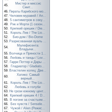
Мистер и миссис
45.
Смит...
46.
Пираты Карибского мо...
47.
Человек-муравей / An...
48.
5 сантиметров в секу...
49.
Рик и Морти (1 сезон...
50.
Крепкий орешек / Die...
51.
Король Лев / The Lio...
52.
Био-дом / Bio-Dome
53.
Разрисованная вуаль ...
Малефисента:
54.
Владычи...
55.
Волчица и Пряности 1...
56.
Любовь и танцы / Lov...
57.
Гарри Поттер и Дары ...
58.
Гладиатор / Gladiato...
59.
Властелин колец: Две...
Хатико: Самый
60.
верный...
61.
Король Лев / The Lio...
62.
Любовь и голуби
63.
Не грози южному цент...
64.
Крепкий орешек 4 / D...
65.
В погоне за счастьем...
66.
Без чувств / Sensele...
67.
Чужой / Alien (Режис...