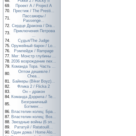
68.
Рокки 2 / Rocky II
69.
Проект А / Project A
70.
Престиж / The Presti...
Пассажиры /
71.
Passenge...
72.
Сердце Дракона / Dra...
Приключения Петрова
73.
...
74.
Судья/The Judge
75.
Оружейный барон / Lo...
76.
Рэмпейдж / Rampage
77.
Мег: Монстр глубины ...
78.
2036 возрождение nex...
79.
Команда Тора. Часть ...
Оптом дешевле /
80.
Chea...
81.
Байкеры (Biker Boyz)...
82.
Флика 2 / Flicka 2
83.
Он – дракон
84.
Команда Дэррила / Te...
Безграничный
85.
Бэтмен:...
86.
Властелин колец: Бра...
87.
Властелин колец: Воз...
88.
Звездные войны (6 эп...
89.
Рататуй / Ratatouill...
90.
Один дома / Home Alo...