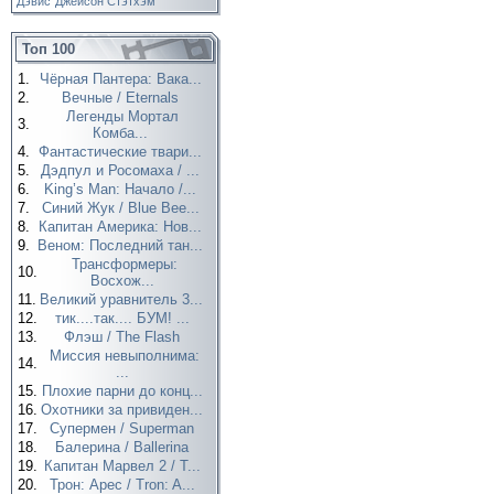
Дэвис
Джейсон Стэтхэм
Топ 100
1.
Чёрная Пантера: Вака...
2.
Вечные / Eternals
Легенды Мортал
3.
Комба...
4.
Фантастические твари...
5.
Дэдпул и Росомаха / ...
6.
King’s Man: Начало /...
7.
Синий Жук / Blue Bee...
8.
Капитан Америка: Нов...
9.
Веном: Последний тан...
Трансформеры:
10.
Восхож...
11.
Великий уравнитель 3...
12.
тик....так.... БУМ! ...
13.
Флэш / The Flash
Миссия невыполнима:
14.
...
15.
Плохие парни до конц...
16.
Охотники за привиден...
17.
Супермен / Superman
18.
Балерина / Ballerina
19.
Капитан Марвел 2 / T...
20.
Трон: Арес / Tron: A...