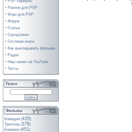
PSP сериалы
Разное для PSP
Игры для PSP
Форум
Статьи
Саундтреки
Гостевая книга
Как выкладывать фильмы
Радио
Наш канал на YouTube
Тесты
Поиск
Фильмы
435
Комедия
[
]
379
Триллер
[
]
451
Боевики
[
]