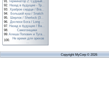
91.
Терминатор 2: Судный...
92.
Назад в будущее - Тр...
93.
Храброе сердце / Bra...
94.
Большой куш / Snatch
95.
Шерлок / Sherlock (3...
96.
Доспехи Бога / Long ...
97.
Назад в будущее / Ba...
98.
Самогонщики
99.
Алеша Попович и Туга...
Не время для орехов
100.
...
Copyright MyCorp © 2026