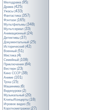
95
Мелодрама
[
]
425
Драма
[
]
433
Ужасы
[
]
357
Фантастика
[
]
165
Фэнтази
[
]
348
Мультфильмы
[
]
33
Мультсериал
[
]
24
Анимационный
[
]
37
Детективы
[
]
25
Документальный
[
]
42
Исторический
[
]
51
Военный
[
]
4
Мистика
[
]
108
Семейный
[
]
84
Приключения
[
]
23
Вестерн
[
]
38
Кино СССР
[
]
101
Аниме
[
]
15
Трэш
[
]
6
Машинима
[
]
2
Видеоуроки
[
]
20
Музыкальный
[
]
18
Клипы/Концерты
[
]
5
Игровое видео
[
]
27
Короткометражки
[
]