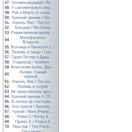
47.
Человек-муравей / An...
48.
5 сантиметров в секу...
49.
Рик и Морти (1 сезон...
50.
Крепкий орешек / Die...
51.
Король Лев / The Lio...
52.
Био-дом / Bio-Dome
53.
Разрисованная вуаль ...
Малефисента:
54.
Владычи...
55.
Волчица и Пряности 1...
56.
Любовь и танцы / Lov...
57.
Гарри Поттер и Дары ...
58.
Гладиатор / Gladiato...
59.
Властелин колец: Две...
Хатико: Самый
60.
верный...
61.
Король Лев / The Lio...
62.
Любовь и голуби
63.
Не грози южному цент...
64.
Крепкий орешек 4 / D...
65.
В погоне за счастьем...
66.
Без чувств / Sensele...
67.
Чужой / Alien (Режис...
68.
Рокки 2 / Rocky II
69.
Проект А / Project A
70.
Престиж / The Presti...
Пассажиры /