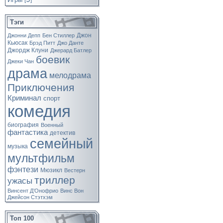
[
]
Тэги
Джон
Джонни Депп
Бен Стиллер
Кьюсак
Брэд Питт
Джо Данте
Джордж Клуни
Джерард Батлер
боевик
Джеки Чан
драма
мелодрама
Приключения
Криминал
спорт
комедия
биография
Военный
фантастика
детектив
семейный
музыка
мультфильм
фэнтези
Мюзикл
Вестерн
триллер
ужасы
Винсент Д’Онофрио
Винс Вон
Джейсон Стэтхэм
Топ 100