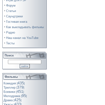
Игры для PSP
Форум
Статьи
Саундтреки
Гостевая книга
Как выкладывать фильмы
Радио
Наш канал на YouTube
Тесты
Поиск
Фильмы
435
Комедия
[
]
379
Триллер
[
]
451
Боевики
[
]
95
Мелодрама
[
]
425
Драма
[
]
433
Ужасы
[
]