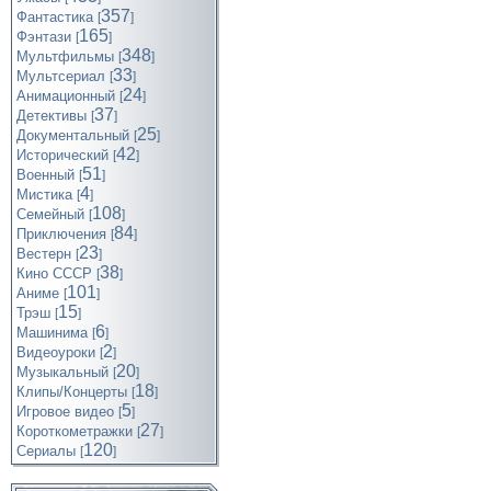
357
Фантастика
[
]
165
Фэнтази
[
]
348
Мультфильмы
[
]
33
Мультсериал
[
]
24
Анимационный
[
]
37
Детективы
[
]
25
Документальный
[
]
42
Исторический
[
]
51
Военный
[
]
4
Мистика
[
]
108
Семейный
[
]
84
Приключения
[
]
23
Вестерн
[
]
38
Кино СССР
[
]
101
Аниме
[
]
15
Трэш
[
]
6
Машинима
[
]
2
Видеоуроки
[
]
20
Музыкальный
[
]
18
Клипы/Концерты
[
]
5
Игровое видео
[
]
27
Короткометражки
[
]
120
Cериалы
[
]