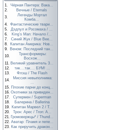
1.
Чёрная Пантера: Вака...
2.
Вечные / Eternals
Легенды Мортал
3.
Комба...
4.
Фантастические твари...
5.
Дэдпул и Росомаха / ...
6.
King’s Man: Начало /...
7.
Синий Жук / Blue Bee...
8.
Капитан Америка: Нов...
9.
Веном: Последний тан...
Трансформеры:
10.
Восхож...
11.
Великий уравнитель 3...
12.
тик....так.... БУМ! ...
13.
Флэш / The Flash
Миссия невыполнима:
14.
...
15.
Плохие парни до конц...
16.
Охотники за привиден...
17.
Супермен / Superman
18.
Балерина / Ballerina
19.
Капитан Марвел 2 / T...
20.
Трон: Арес / Tron: A...
21.
Громовержцы* / Thund...
22.
Аватар: Пламя и пепе...
23.
Как приручить дракон...