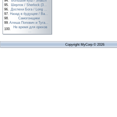
94.
Большой куш / Snatch
95.
Шерлок / Sherlock (3...
96.
Доспехи Бога / Long ...
97.
Назад в будущее / Ba...
98.
Самогонщики
99.
Алеша Попович и Туга...
Не время для орехов
100.
...
Copyright MyCorp © 2026