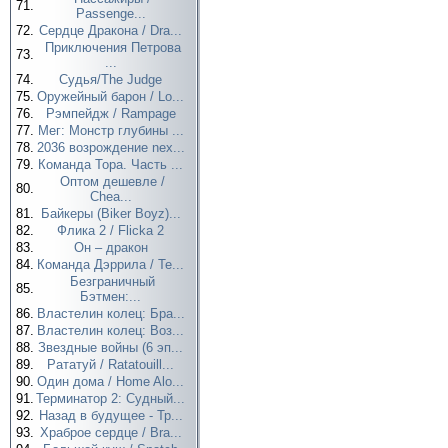
71.
Passenge...
72.
Сердце Дракона / Dra...
Приключения Петрова
73.
...
74.
Судья/The Judge
75.
Оружейный барон / Lo...
76.
Рэмпейдж / Rampage
77.
Мег: Монстр глубины ...
78.
2036 возрождение nex...
79.
Команда Тора. Часть ...
Оптом дешевле /
80.
Chea...
81.
Байкеры (Biker Boyz)...
82.
Флика 2 / Flicka 2
83.
Он – дракон
84.
Команда Дэррила / Te...
Безграничный
85.
Бэтмен:...
86.
Властелин колец: Бра...
87.
Властелин колец: Воз...
88.
Звездные войны (6 эп...
89.
Рататуй / Ratatouill...
90.
Один дома / Home Alo...
91.
Терминатор 2: Судный...
92.
Назад в будущее - Тр...
93.
Храброе сердце / Bra...