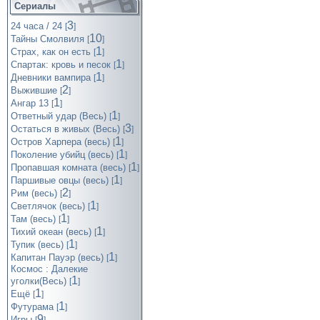
Сериалы
3
24 часа / 24
[
]
10
Тайны Смолвиля
[
]
1
Страх, как он есть
[
]
1
Спартак: кровь и песок
[
]
1
Дневники вампира
[
]
2
Выжившие
[
]
1
Ангар 13
[
]
1
Ответный удар (Весь)
[
]
3
Остаться в живых (Весь)
[
]
1
Остров Харпера (весь)
[
]
1
Поколение убийц (весь)
[
]
1
Пропавшая комната (весь)
[
]
1
Паршивые овцы (весь)
[
]
2
Рим (весь)
[
]
1
Светлячок (весь)
[
]
1
Там (весь)
[
]
1
Тихий океан (весь)
[
]
1
Тупик (весь)
[
]
1
Капитан Пауэр (весь)
[
]
Космос : Далекие
1
уголки(Весь)
[
]
1
Ещё
[
]
1
Футурама
[
]
9
Игры