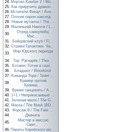
24.
Мортал Комбат 2 / Mo...
25.
Как приручить дракон...
26.
Мстители Финал / Ave...
27.
Плохие парни навсегд...
28.
Новые мутанты / The ...
29.
Маленький Николя / L...
Отряд самоубийц:
30.
Мис...
31.
Бойцовский клуб / Fi...
32.
Стражи Галактики. Ча...
Мир Юрского периода
33.
...
34.
Тор: Рагнарёк / Thor...
35.
Бэтмен: Готэм в газо...
36.
Бладшот / Bloodshot
37.
Команда Тора / Team ...
Крамер против
38.
Крамер...
39.
Время танцевать / A ...
40.
1+1 / Неприкасаемые ...
41.
Зеленая миля / The G...
42.
Маска / The Mask [BD...
43.
Форсаж 8 / The Fate ...
44.
Девчата
Мистер и миссис
45.
Смит...
46.
Пираты Карибского мо...