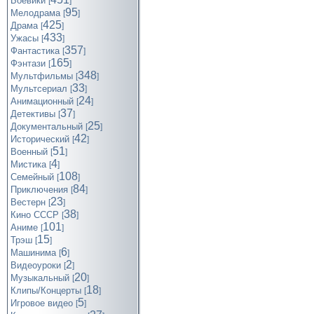
Боевики
[
]
95
Мелодрама
[
]
425
Драма
[
]
433
Ужасы
[
]
357
Фантастика
[
]
165
Фэнтази
[
]
348
Мультфильмы
[
]
33
Мультсериал
[
]
24
Анимационный
[
]
37
Детективы
[
]
25
Документальный
[
]
42
Исторический
[
]
51
Военный
[
]
4
Мистика
[
]
108
Семейный
[
]
84
Приключения
[
]
23
Вестерн
[
]
38
Кино СССР
[
]
101
Аниме
[
]
15
Трэш
[
]
6
Машинима
[
]
2
Видеоуроки
[
]
20
Музыкальный
[
]
18
Клипы/Концерты
[
]
5
Игровое видео
[
]