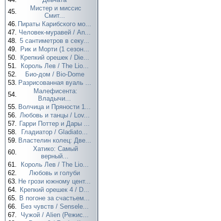
Мистер и миссис
45.
Смит...
46.
Пираты Карибского мо...
47.
Человек-муравей / An...
48.
5 сантиметров в секу...
49.
Рик и Морти (1 сезон...
50.
Крепкий орешек / Die...
51.
Король Лев / The Lio...
52.
Био-дом / Bio-Dome
53.
Разрисованная вуаль ...
Малефисента:
54.
Владычи...
55.
Волчица и Пряности 1...
56.
Любовь и танцы / Lov...
57.
Гарри Поттер и Дары ...
58.
Гладиатор / Gladiato...
59.
Властелин колец: Две...
Хатико: Самый
60.
верный...
61.
Король Лев / The Lio...
62.
Любовь и голуби
63.
Не грози южному цент...
64.
Крепкий орешек 4 / D...
65.
В погоне за счастьем...
66.
Без чувств / Sensele...
67.
Чужой / Alien (Режис...