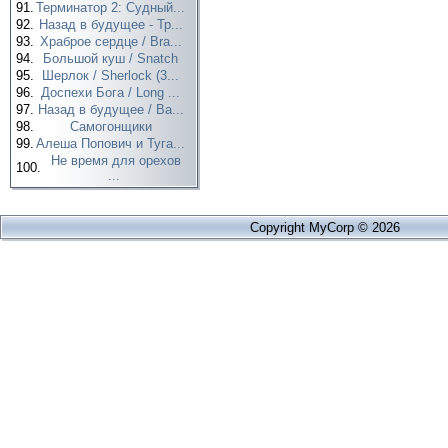
91.
Терминатор 2: Судный...
92.
Назад в будущее - Тр...
93.
Храброе сердце / Bra...
94.
Большой куш / Snatch
95.
Шерлок / Sherlock (3...
96.
Доспехи Бога / Long ...
97.
Назад в будущее / Ba...
98.
Самогонщики
99.
Алеша Попович и Туга...
Не время для орехов
100.
...
Copyright MyCorp © 2026