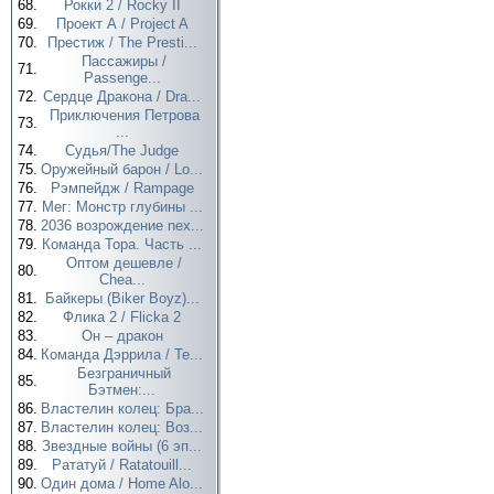
68.
Рокки 2 / Rocky II
69.
Проект А / Project A
70.
Престиж / The Presti...
Пассажиры /
71.
Passenge...
72.
Сердце Дракона / Dra...
Приключения Петрова
73.
...
74.
Судья/The Judge
75.
Оружейный барон / Lo...
76.
Рэмпейдж / Rampage
77.
Мег: Монстр глубины ...
78.
2036 возрождение nex...
79.
Команда Тора. Часть ...
Оптом дешевле /
80.
Chea...
81.
Байкеры (Biker Boyz)...
82.
Флика 2 / Flicka 2
83.
Он – дракон
84.
Команда Дэррила / Te...
Безграничный
85.
Бэтмен:...
86.
Властелин колец: Бра...
87.
Властелин колец: Воз...
88.
Звездные войны (6 эп...
89.
Рататуй / Ratatouill...
90.
Один дома / Home Alo...