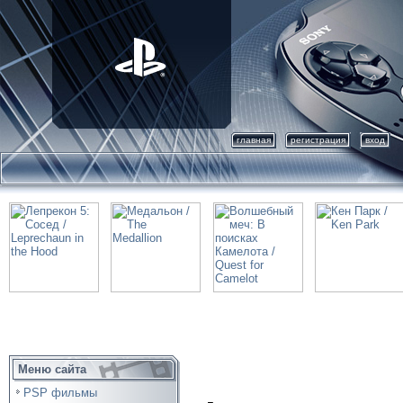
главная
регистрация
вход
Меню сайта
PSP фильмы