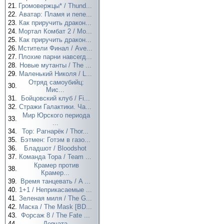
21.
Громовержцы* / Thund...
22.
Аватар: Пламя и пепе...
23.
Как приручить дракон...
24.
Мортал Комбат 2 / Mo...
25.
Как приручить дракон...
26.
Мстители Финал / Ave...
27.
Плохие парни навсегд...
28.
Новые мутанты / The ...
29.
Маленький Николя / L...
Отряд самоубийц:
30.
Мис...
31.
Бойцовский клуб / Fi...
32.
Стражи Галактики. Ча...
Мир Юрского периода
33.
...
34.
Тор: Рагнарёк / Thor...
35.
Бэтмен: Готэм в газо...
36.
Бладшот / Bloodshot
37.
Команда Тора / Team ...
Крамер против
38.
Крамер...
39.
Время танцевать / A ...
40.
1+1 / Неприкасаемые ...
41.
Зеленая миля / The G...
42.
Маска / The Mask [BD...
43.
Форсаж 8 / The Fate ...
44.
Девчата