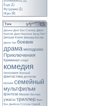
1
уголки(Весь)
[
]
1
Ещё
[
]
1
Футурама
[
]
9
Игры
[
]
Тэги
Джон
Джонни Депп
Бен Стиллер
Кьюсак
Джек Николсон
Брэд Питт
Джордж Клуни
Джерард Батлер
боевик
Джеки Чан
драма
мелодрама
Приключения
Криминал
спорт
комедия
биография
Военный
фантастика
детектив
семейный
музыка
мультфильм
фэнтези
Мюзикл
Вестерн
триллер
ужасы
Винс
Вон
Джейсон Стэтхэм
Сергей