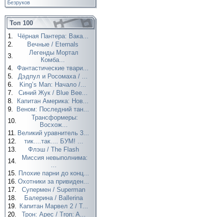
Безруков
Топ 100
1.
Чёрная Пантера: Вака...
2.
Вечные / Eternals
Легенды Мортал
3.
Комба...
4.
Фантастические твари...
5.
Дэдпул и Росомаха / ...
6.
King’s Man: Начало /...
7.
Синий Жук / Blue Bee...
8.
Капитан Америка: Нов...
9.
Веном: Последний тан...
Трансформеры:
10.
Восхож...
11.
Великий уравнитель 3...
12.
тик....так.... БУМ! ...
13.
Флэш / The Flash
Миссия невыполнима:
14.
...
15.
Плохие парни до конц...
16.
Охотники за привиден...
17.
Супермен / Superman
18.
Балерина / Ballerina
19.
Капитан Марвел 2 / T...
20.
Трон: Арес / Tron: A...