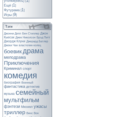
1
уголки(Весь)
[
]
1
Ещё
[
]
1
Футурама
[
]
9
Игры
[
]
Тэги
Джон
Джонни Депп
Бен Стиллер
Кьюсак
Джек Николсон
Брэд Питт
Джордж Клуни
Джерард Батлер
Джеки Чан
властелин колец
драма
боевик
мелодрама
Приключения
Криминал
спорт
комедия
биография
Военный
фантастика
детектив
семейный
музыка
мультфильм
ужасы
фэнтези
Мюзикл
триллер
Винс Вон