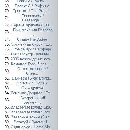
68.
Рокки 2 / Rocky II
69.
Проект А / Project A
70.
Престиж / The Presti...
Пассажиры /
71.
Passenge...
72.
Сердце Дракона / Dra...
Приключения Петрова
73.
...
74.
Судья/The Judge
75.
Оружейный барон / Lo...
76.
Рэмпейдж / Rampage
77.
Мег: Монстр глубины ...
78.
2036 возрождение nex...
79.
Команда Тора. Часть ...
Оптом дешевле /
80.
Chea...
81.
Байкеры (Biker Boyz)...
82.
Флика 2 / Flicka 2
83.
Он – дракон
84.
Команда Дэррила / Te...
Безграничный
85.
Бэтмен:...
86.
Властелин колец: Бра...
87.
Властелин колец: Воз...
88.
Звездные войны (6 эп...
89.
Рататуй / Ratatouill...
90.
Один дома / Home Alo...