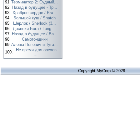
91.
Терминатор 2: Судный...
92.
Назад в будущее - Тр...
93.
Храброе сердце / Bra...
94.
Большой куш / Snatch
95.
Шерлок / Sherlock (3...
96.
Доспехи Бога / Long ...
97.
Назад в будущее / Ba...
98.
Самогонщики
99.
Алеша Попович и Туга...
Не время для орехов
100.
...
Copyright MyCorp © 2026