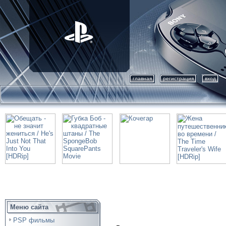
главная
регистрация
вход
Меню сайта
PSP фильмы