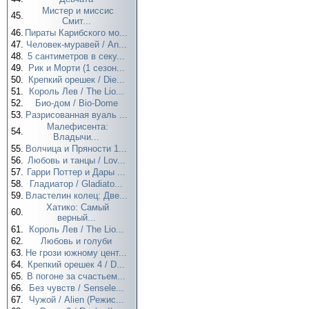
Мистер и миссис
45.
Смит...
46.
Пираты Карибского мо...
47.
Человек-муравей / An...
48.
5 сантиметров в секу...
49.
Рик и Морти (1 сезон...
50.
Крепкий орешек / Die...
51.
Король Лев / The Lio...
52.
Био-дом / Bio-Dome
53.
Разрисованная вуаль ...
Малефисента:
54.
Владычи...
55.
Волчица и Пряности 1...
56.
Любовь и танцы / Lov...
57.
Гарри Поттер и Дары ...
58.
Гладиатор / Gladiato...
59.
Властелин колец: Две...
Хатико: Самый
60.
верный...
61.
Король Лев / The Lio...
62.
Любовь и голуби
63.
Не грози южному цент...
64.
Крепкий орешек 4 / D...
65.
В погоне за счастьем...
66.
Без чувств / Sensele...
67.
Чужой / Alien (Режис...