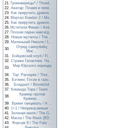
21.
Громовержцы* / Thund...
22.
Аватар: Пламя и пепе...
23.
Как приручить дракон...
24.
Мортал Комбат 2 / Mo...
25.
Как приручить дракон...
26.
Мстители Финал / Ave...
27.
Плохие парни навсегд...
28.
Новые мутанты / The ...
29.
Маленький Николя / L...
Отряд самоубийц:
30.
Мис...
31.
Бойцовский клуб / Fi...
32.
Стражи Галактики. Ча...
Мир Юрского периода
33.
...
34.
Тор: Рагнарёк / Thor...
35.
Бэтмен: Готэм в газо...
36.
Бладшот / Bloodshot
37.
Команда Тора / Team ...
Крамер против
38.
Крамер...
39.
Время танцевать / A ...
40.
1+1 / Неприкасаемые ...
41.
Зеленая миля / The G...
42.
Маска / The Mask [BD...
43.
Форсаж 8 / The Fate ...
44.
Девчата