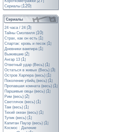
27
Короткометражки
[
]
120
Cериалы
[
]
Сериалы
3
24 часа / 24
[
]
10
Тайны Смолвиля
[
]
1
Страх, как он есть
[
]
1
Спартак: кровь и песок
[
]
1
Дневники вампира
[
]
2
Выжившие
[
]
1
Ангар 13
[
]
1
Ответный удар (Весь)
[
]
3
Остаться в живых (Весь)
[
]
1
Остров Харпера (весь)
[
]
1
Поколение убийц (весь)
[
]
1
Пропавшая комната (весь)
[
]
1
Паршивые овцы (весь)
[
]
2
Рим (весь)
[
]
1
Светлячок (весь)
[
]
1
Там (весь)
[
]
1
Тихий океан (весь)
[
]
1
Тупик (весь)
[
]
1
Капитан Пауэр (весь)
[
]
Космос : Далекие