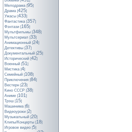
Боевики
[
]
95
Мелодрама
[
]
425
Драма
[
]
433
Ужасы
[
]
357
Фантастика
[
]
165
Фэнтази
[
]
348
Мультфильмы
[
]
33
Мультсериал
[
]
24
Анимационный
[
]
37
Детективы
[
]
25
Документальный
[
]
42
Исторический
[
]
51
Военный
[
]
4
Мистика
[
]
108
Семейный
[
]
84
Приключения
[
]
23
Вестерн
[
]
38
Кино СССР
[
]
101
Аниме
[
]
15
Трэш
[
]
6
Машинима
[
]
2
Видеоуроки
[
]
20
Музыкальный
[
]
18
Клипы/Концерты
[
]
5
Игровое видео
[
]