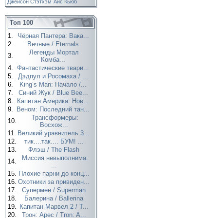
Джейсон Стэтхэм
Айс Кьюб
Топ 100
1.
Чёрная Пантера: Вака...
2.
Вечные / Eternals
Легенды Мортал
3.
Комба...
4.
Фантастические твари...
5.
Дэдпул и Росомаха / ...
6.
King’s Man: Начало /...
7.
Синий Жук / Blue Bee...
8.
Капитан Америка: Нов...
9.
Веном: Последний тан...
Трансформеры:
10.
Восхож...
11.
Великий уравнитель 3...
12.
тик....так.... БУМ! ...
13.
Флэш / The Flash
Миссия невыполнима:
14.
...
15.
Плохие парни до конц...
16.
Охотники за привиден...
17.
Супермен / Superman
18.
Балерина / Ballerina
19.
Капитан Марвел 2 / T...
20.
Трон: Арес / Tron: A...