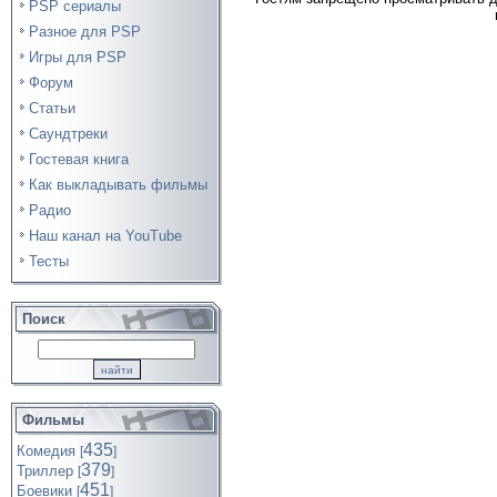
PSP сериалы
Разное для PSP
Игры для PSP
Форум
Статьи
Саундтреки
Гостевая книга
Как выкладывать фильмы
Радио
Наш канал на YouTube
Тесты
Поиск
Фильмы
435
Комедия
[
]
379
Триллер
[
]
451
Боевики
[
]