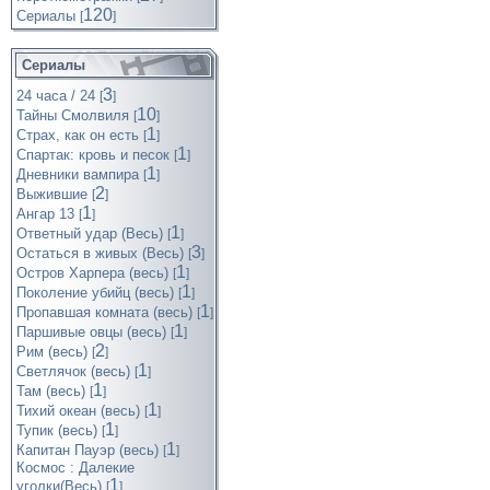
120
Cериалы
[
]
Сериалы
3
24 часа / 24
[
]
10
Тайны Смолвиля
[
]
1
Страх, как он есть
[
]
1
Спартак: кровь и песок
[
]
1
Дневники вампира
[
]
2
Выжившие
[
]
1
Ангар 13
[
]
1
Ответный удар (Весь)
[
]
3
Остаться в живых (Весь)
[
]
1
Остров Харпера (весь)
[
]
1
Поколение убийц (весь)
[
]
1
Пропавшая комната (весь)
[
]
1
Паршивые овцы (весь)
[
]
2
Рим (весь)
[
]
1
Светлячок (весь)
[
]
1
Там (весь)
[
]
1
Тихий океан (весь)
[
]
1
Тупик (весь)
[
]
1
Капитан Пауэр (весь)
[
]
Космос : Далекие
1
уголки(Весь)
[
]