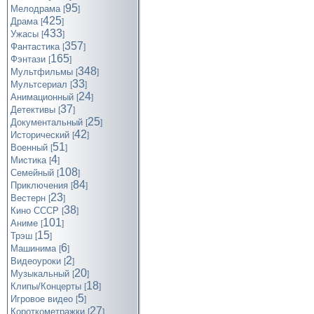
95
Мелодрама
[
]
425
Драма
[
]
433
Ужасы
[
]
357
Фантастика
[
]
165
Фэнтази
[
]
348
Мультфильмы
[
]
33
Мультсериал
[
]
24
Анимационный
[
]
37
Детективы
[
]
25
Документальный
[
]
42
Исторический
[
]
51
Военный
[
]
4
Мистика
[
]
108
Семейный
[
]
84
Приключения
[
]
23
Вестерн
[
]
38
Кино СССР
[
]
101
Аниме
[
]
15
Трэш
[
]
6
Машинима
[
]
2
Видеоуроки
[
]
20
Музыкальный
[
]
18
Клипы/Концерты
[
]
5
Игровое видео
[
]
27
Короткометражки
[
]