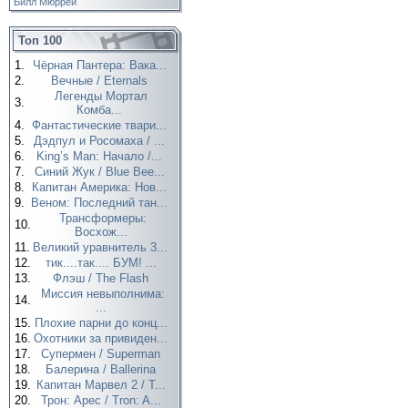
Билл Мюррей
Топ 100
1.
Чёрная Пантера: Вака...
2.
Вечные / Eternals
Легенды Мортал
3.
Комба...
4.
Фантастические твари...
5.
Дэдпул и Росомаха / ...
6.
King’s Man: Начало /...
7.
Синий Жук / Blue Bee...
8.
Капитан Америка: Нов...
9.
Веном: Последний тан...
Трансформеры:
10.
Восхож...
11.
Великий уравнитель 3...
12.
тик....так.... БУМ! ...
13.
Флэш / The Flash
Миссия невыполнима:
14.
...
15.
Плохие парни до конц...
16.
Охотники за привиден...
17.
Супермен / Superman
18.
Балерина / Ballerina
19.
Капитан Марвел 2 / T...
20.
Трон: Арес / Tron: A...