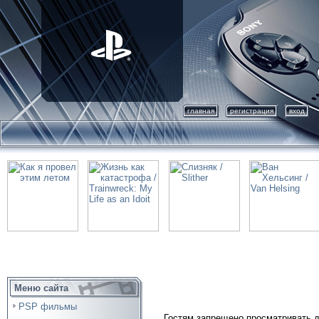
главная
регистрация
вход
Меню сайта
PSP фильмы
Гостям запрещено просматривать д