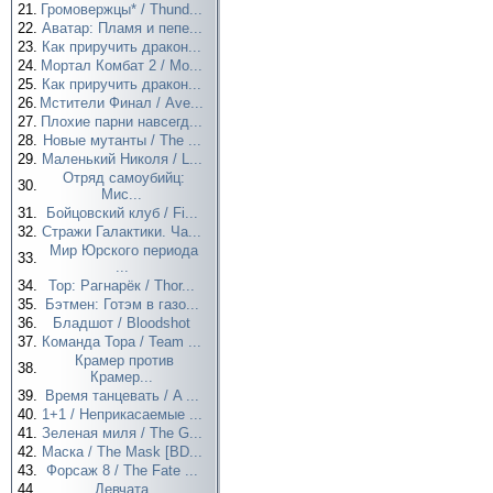
21.
Громовержцы* / Thund...
22.
Аватар: Пламя и пепе...
23.
Как приручить дракон...
24.
Мортал Комбат 2 / Mo...
25.
Как приручить дракон...
26.
Мстители Финал / Ave...
27.
Плохие парни навсегд...
28.
Новые мутанты / The ...
29.
Маленький Николя / L...
Отряд самоубийц:
30.
Мис...
31.
Бойцовский клуб / Fi...
32.
Стражи Галактики. Ча...
Мир Юрского периода
33.
...
34.
Тор: Рагнарёк / Thor...
35.
Бэтмен: Готэм в газо...
36.
Бладшот / Bloodshot
37.
Команда Тора / Team ...
Крамер против
38.
Крамер...
39.
Время танцевать / A ...
40.
1+1 / Неприкасаемые ...
41.
Зеленая миля / The G...
42.
Маска / The Mask [BD...
43.
Форсаж 8 / The Fate ...
44.
Девчата