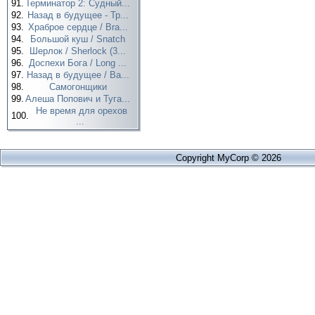
91.
Терминатор 2: Судный...
92.
Назад в будущее - Тр...
93.
Храброе сердце / Bra...
94.
Большой куш / Snatch
95.
Шерлок / Sherlock (3...
96.
Доспехи Бога / Long ...
97.
Назад в будущее / Ba...
98.
Самогонщики
99.
Алеша Попович и Туга...
Не время для орехов
100.
...
Copyright MyCorp © 2026