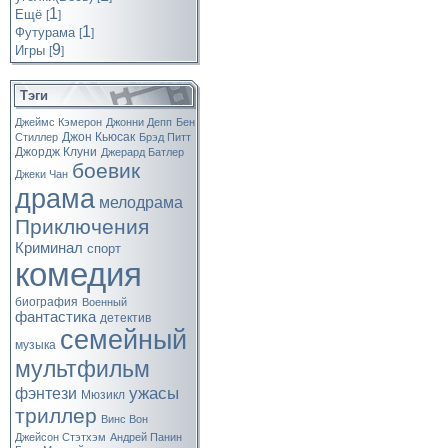
1
Ещё
[
]
1
Футурама
[
]
9
Игры
[
]
Тэги
Джеймс Кэмерон
Джонни Депп
Бен
Джон Кьюсак
Стиллер
Брэд Питт
Джордж Клуни
Джерард Батлер
боевик
Джеки Чан
драма
мелодрама
Приключения
Криминал
спорт
комедия
биография
Военный
фантастика
детектив
семейный
музыка
мультфильм
ужасы
фэнтези
Мюзикл
триллер
Винс Вон
Джейсон Стэтхэм
Андрей Панин