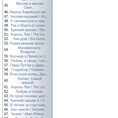
Мистер и миссис
45.
Смит...
46.
Пираты Карибского мо...
47.
Человек-муравей / An...
48.
5 сантиметров в секу...
49.
Рик и Морти (1 сезон...
50.
Крепкий орешек / Die...
51.
Король Лев / The Lio...
52.
Био-дом / Bio-Dome
53.
Разрисованная вуаль ...
Малефисента:
54.
Владычи...
55.
Волчица и Пряности 1...
56.
Любовь и танцы / Lov...
57.
Гарри Поттер и Дары ...
58.
Гладиатор / Gladiato...
59.
Властелин колец: Две...
Хатико: Самый
60.
верный...
61.
Король Лев / The Lio...
62.
Любовь и голуби
63.
Не грози южному цент...
64.
Крепкий орешек 4 / D...
65.
В погоне за счастьем...
66.
Без чувств / Sensele...
67.
Чужой / Alien (Режис...