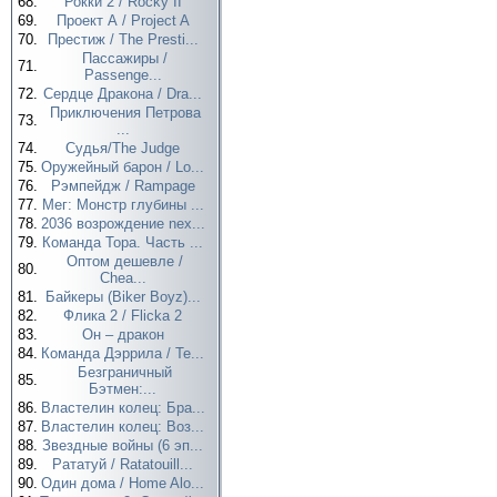
68.
Рокки 2 / Rocky II
69.
Проект А / Project A
70.
Престиж / The Presti...
Пассажиры /
71.
Passenge...
72.
Сердце Дракона / Dra...
Приключения Петрова
73.
...
74.
Судья/The Judge
75.
Оружейный барон / Lo...
76.
Рэмпейдж / Rampage
77.
Мег: Монстр глубины ...
78.
2036 возрождение nex...
79.
Команда Тора. Часть ...
Оптом дешевле /
80.
Chea...
81.
Байкеры (Biker Boyz)...
82.
Флика 2 / Flicka 2
83.
Он – дракон
84.
Команда Дэррила / Te...
Безграничный
85.
Бэтмен:...
86.
Властелин колец: Бра...
87.
Властелин колец: Воз...
88.
Звездные войны (6 эп...
89.
Рататуй / Ratatouill...
90.
Один дома / Home Alo...