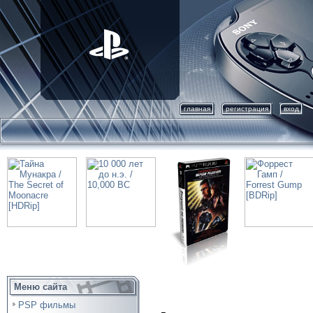
главная
регистрация
вход
Меню сайта
PSP фильмы