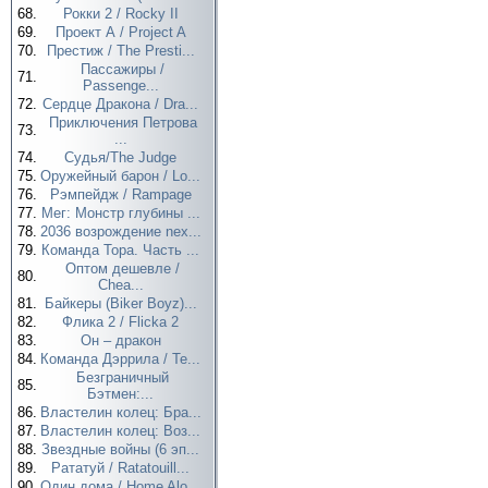
68.
Рокки 2 / Rocky II
69.
Проект А / Project A
70.
Престиж / The Presti...
Пассажиры /
71.
Passenge...
72.
Сердце Дракона / Dra...
Приключения Петрова
73.
...
74.
Судья/The Judge
75.
Оружейный барон / Lo...
76.
Рэмпейдж / Rampage
77.
Мег: Монстр глубины ...
78.
2036 возрождение nex...
79.
Команда Тора. Часть ...
Оптом дешевле /
80.
Chea...
81.
Байкеры (Biker Boyz)...
82.
Флика 2 / Flicka 2
83.
Он – дракон
84.
Команда Дэррила / Te...
Безграничный
85.
Бэтмен:...
86.
Властелин колец: Бра...
87.
Властелин колец: Воз...
88.
Звездные войны (6 эп...
89.
Рататуй / Ratatouill...
90.
Один дома / Home Alo...