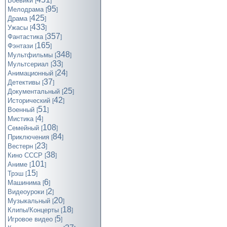
Боевики
[
]
95
Мелодрама
[
]
425
Драма
[
]
433
Ужасы
[
]
357
Фантастика
[
]
165
Фэнтази
[
]
348
Мультфильмы
[
]
33
Мультсериал
[
]
24
Анимационный
[
]
37
Детективы
[
]
25
Документальный
[
]
42
Исторический
[
]
51
Военный
[
]
4
Мистика
[
]
108
Семейный
[
]
84
Приключения
[
]
23
Вестерн
[
]
38
Кино СССР
[
]
101
Аниме
[
]
15
Трэш
[
]
6
Машинима
[
]
2
Видеоуроки
[
]
20
Музыкальный
[
]
18
Клипы/Концерты
[
]
5
Игровое видео
[
]