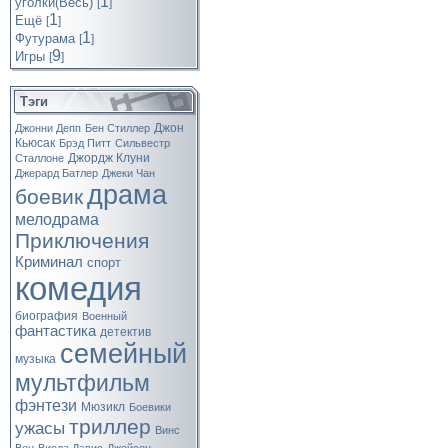
1
уголки(Весь)
[
]
1
Ещё
[
]
1
Футурама
[
]
9
Игры
[
]
Тэги
Джон
Джонни Депп
Бен Стиллер
Кьюсак
Брэд Питт
Сильвестр
Джордж Клуни
Сталлоне
Джерард Батлер
Джеки Чан
драма
боевик
мелодрама
Приключения
Криминал
спорт
комедия
биография
Военный
фантастика
детектив
семейный
музыка
мультфильм
фэнтези
Мюзикл
Боевики
триллер
ужасы
Винс