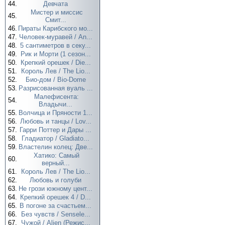
44.
Девчата
Мистер и миссис
45.
Смит...
46.
Пираты Карибского мо...
47.
Человек-муравей / An...
48.
5 сантиметров в секу...
49.
Рик и Морти (1 сезон...
50.
Крепкий орешек / Die...
51.
Король Лев / The Lio...
52.
Био-дом / Bio-Dome
53.
Разрисованная вуаль ...
Малефисента:
54.
Владычи...
55.
Волчица и Пряности 1...
56.
Любовь и танцы / Lov...
57.
Гарри Поттер и Дары ...
58.
Гладиатор / Gladiato...
59.
Властелин колец: Две...
Хатико: Самый
60.
верный...
61.
Король Лев / The Lio...
62.
Любовь и голуби
63.
Не грози южному цент...
64.
Крепкий орешек 4 / D...
65.
В погоне за счастьем...
66.
Без чувств / Sensele...
67.
Чужой / Alien (Режис...