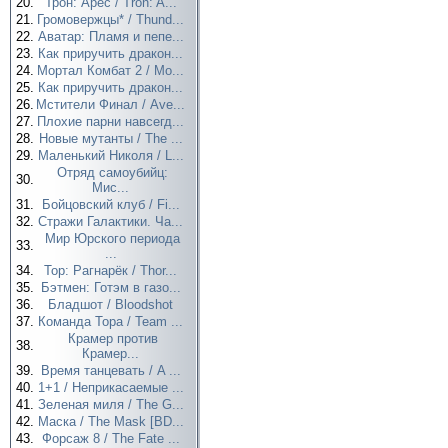
20.
Трон: Арес / Tron: A...
21.
Громовержцы* / Thund...
22.
Аватар: Пламя и пепе...
23.
Как приручить дракон...
24.
Мортал Комбат 2 / Mo...
25.
Как приручить дракон...
26.
Мстители Финал / Ave...
27.
Плохие парни навсегд...
28.
Новые мутанты / The ...
29.
Маленький Николя / L...
Отряд самоубийц:
30.
Мис...
31.
Бойцовский клуб / Fi...
32.
Стражи Галактики. Ча...
Мир Юрского периода
33.
...
34.
Тор: Рагнарёк / Thor...
35.
Бэтмен: Готэм в газо...
36.
Бладшот / Bloodshot
37.
Команда Тора / Team ...
Крамер против
38.
Крамер...
39.
Время танцевать / A ...
40.
1+1 / Неприкасаемые ...
41.
Зеленая миля / The G...
42.
Маска / The Mask [BD...
43.
Форсаж 8 / The Fate ...