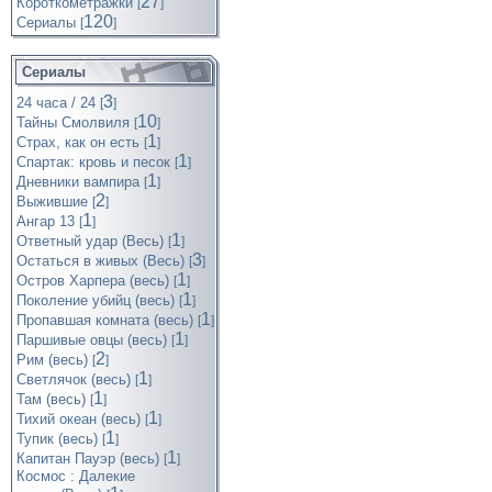
27
Короткометражки
[
]
120
Cериалы
[
]
Сериалы
3
24 часа / 24
[
]
10
Тайны Смолвиля
[
]
1
Страх, как он есть
[
]
1
Спартак: кровь и песок
[
]
1
Дневники вампира
[
]
2
Выжившие
[
]
1
Ангар 13
[
]
1
Ответный удар (Весь)
[
]
3
Остаться в живых (Весь)
[
]
1
Остров Харпера (весь)
[
]
1
Поколение убийц (весь)
[
]
1
Пропавшая комната (весь)
[
]
1
Паршивые овцы (весь)
[
]
2
Рим (весь)
[
]
1
Светлячок (весь)
[
]
1
Там (весь)
[
]
1
Тихий океан (весь)
[
]
1
Тупик (весь)
[
]
1
Капитан Пауэр (весь)
[
]
Космос : Далекие