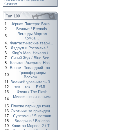
Вон
Виола Дэвис
Джейсон
Стэтхэм
Топ 100
1.
Чёрная Пантера: Вака...
2.
Вечные / Eternals
Легенды Мортал
3.
Комба...
4.
Фантастические твари...
5.
Дэдпул и Росомаха / ...
6.
King’s Man: Начало /...
7.
Синий Жук / Blue Bee...
8.
Капитан Америка: Нов...
9.
Веном: Последний тан...
Трансформеры:
10.
Восхож...
11.
Великий уравнитель 3...
12.
тик....так.... БУМ! ...
13.
Флэш / The Flash
Миссия невыполнима:
14.
...
15.
Плохие парни до конц...
16.
Охотники за привиден...
17.
Супермен / Superman
18.
Балерина / Ballerina
19.
Капитан Марвел 2 / T...