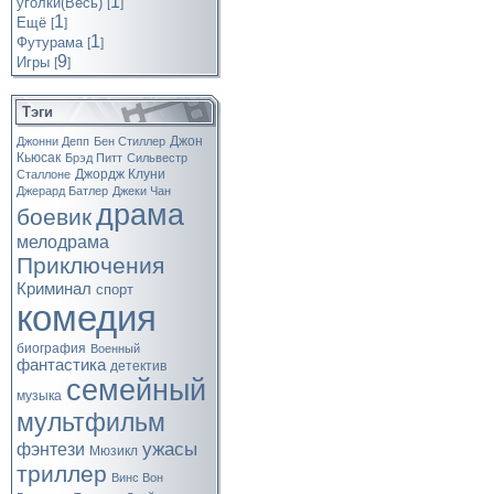
1
уголки(Весь)
[
]
1
Ещё
[
]
1
Футурама
[
]
9
Игры
[
]
Тэги
Джон
Джонни Депп
Бен Стиллер
Кьюсак
Брэд Питт
Сильвестр
Джордж Клуни
Сталлоне
Джерард Батлер
Джеки Чан
драма
боевик
мелодрама
Приключения
Криминал
спорт
комедия
биография
Военный
фантастика
детектив
семейный
музыка
мультфильм
ужасы
фэнтези
Мюзикл
триллер
Винс Вон