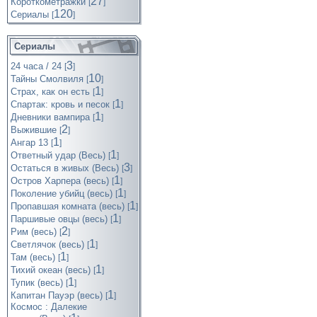
27
Короткометражки
[
]
120
Cериалы
[
]
Сериалы
3
24 часа / 24
[
]
10
Тайны Смолвиля
[
]
1
Страх, как он есть
[
]
1
Спартак: кровь и песок
[
]
1
Дневники вампира
[
]
2
Выжившие
[
]
1
Ангар 13
[
]
1
Ответный удар (Весь)
[
]
3
Остаться в живых (Весь)
[
]
1
Остров Харпера (весь)
[
]
1
Поколение убийц (весь)
[
]
1
Пропавшая комната (весь)
[
]
1
Паршивые овцы (весь)
[
]
2
Рим (весь)
[
]
1
Светлячок (весь)
[
]
1
Там (весь)
[
]
1
Тихий океан (весь)
[
]
1
Тупик (весь)
[
]
1
Капитан Пауэр (весь)
[
]
Космос : Далекие