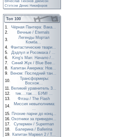
Вячеслав Тихонов
Джейсон
Стэтхэм
Денис Никифоров
Топ 100
1.
Чёрная Пантера: Вака...
2.
Вечные / Eternals
Легенды Мортал
3.
Комба...
4.
Фантастические твари...
5.
Дэдпул и Росомаха / ...
6.
King’s Man: Начало /...
7.
Синий Жук / Blue Bee...
8.
Капитан Америка: Нов...
9.
Веном: Последний тан...
Трансформеры:
10.
Восхож...
11.
Великий уравнитель 3...
12.
тик....так.... БУМ! ...
13.
Флэш / The Flash
Миссия невыполнима:
14.
...
15.
Плохие парни до конц...
16.
Охотники за привиден...
17.
Супермен / Superman
18.
Балерина / Ballerina
19.
Капитан Марвел 2 / T...