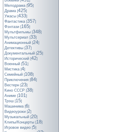
Боевики
[
]
95
Мелодрама
[
]
425
Драма
[
]
433
Ужасы
[
]
357
Фантастика
[
]
165
Фэнтази
[
]
348
Мультфильмы
[
]
33
Мультсериал
[
]
24
Анимационный
[
]
37
Детективы
[
]
25
Документальный
[
]
42
Исторический
[
]
51
Военный
[
]
4
Мистика
[
]
108
Семейный
[
]
84
Приключения
[
]
23
Вестерн
[
]
38
Кино СССР
[
]
101
Аниме
[
]
15
Трэш
[
]
6
Машинима
[
]
2
Видеоуроки
[
]
20
Музыкальный
[
]
18
Клипы/Концерты
[
]
5
Игровое видео
[
]