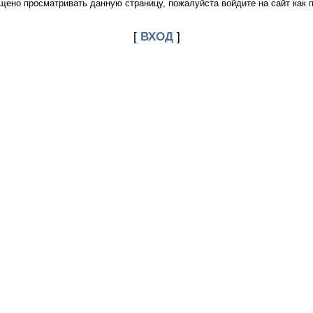
щено просматривать данную страницу, пожалуйста войдите на сайт как 
[
ВХОД
]