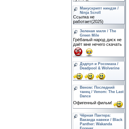
Манускрипт ниндзя /
Ninja Scroll
Ссылка не
работает(2025)
Зеленая миля / The
Green Mile
Грёбаный народ диск не
даёт мне нечего скачать
Дэдпул и Росомаха /
Deadpool & Wolverine
Веном: Последний
танец / Venom: The Last
Dance
Офигенный фильм!
Чёрная Пантера:
Ваканда навеки / Black
Panther: Wakanda
Forever