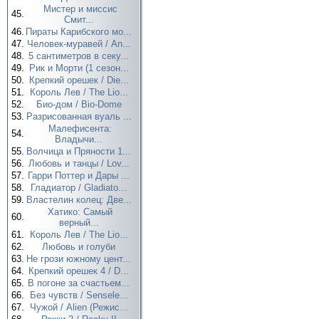
Мистер и миссис
45.
Смит...
46.
Пираты Карибского мо...
47.
Человек-муравей / An...
48.
5 сантиметров в секу...
49.
Рик и Морти (1 сезон...
50.
Крепкий орешек / Die...
51.
Король Лев / The Lio...
52.
Био-дом / Bio-Dome
53.
Разрисованная вуаль ...
Малефисента:
54.
Владычи...
55.
Волчица и Пряности 1...
56.
Любовь и танцы / Lov...
57.
Гарри Поттер и Дары ...
58.
Гладиатор / Gladiato...
59.
Властелин колец: Две...
Хатико: Самый
60.
верный...
61.
Король Лев / The Lio...
62.
Любовь и голуби
63.
Не грози южному цент...
64.
Крепкий орешек 4 / D...
65.
В погоне за счастьем...
66.
Без чувств / Sensele...
67.
Чужой / Alien (Режис...