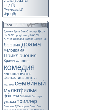
1
уголки(Весь)
[
]
1
Ещё
[
]
1
Футурама
[
]
9
Игры
[
]
Тэги
Джон
Джонни Депп
Бен Стиллер
Кьюсак
Джордж
Брэд Питт
Клуни
Джерард Батлер
Джеки Чан
драма
боевик
мелодрама
Приключения
Криминал
спорт
комедия
биография
Военный
фантастика
детектив
семейный
музыка
мультфильм
фэнтези
Мюзикл
Вестерн
триллер
ужасы
Винсент Д’Онофрио
Винс Вон