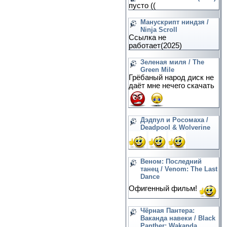
пусто ((
Манускрипт ниндзя /
Ninja Scroll
Ссылка не
работает(2025)
Зеленая миля / The
Green Mile
Грёбаный народ диск не
даёт мне нечего скачать
Дэдпул и Росомаха /
Deadpool & Wolverine
Веном: Последний
танец / Venom: The Last
Dance
Офигенный фильм!
Чёрная Пантера:
Ваканда навеки / Black
Panther: Wakanda