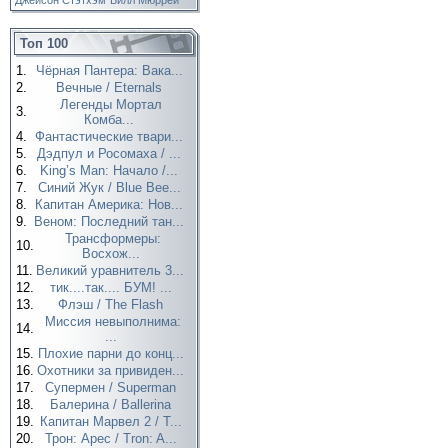
Джейсон Стэтхэм
Билл Мюррей
Топ 100
1.
Чёрная Пантера: Вака...
2.
Вечные / Eternals
Легенды Мортал
3.
Комба...
4.
Фантастические твари...
5.
Дэдпул и Росомаха / ...
6.
King’s Man: Начало /...
7.
Синий Жук / Blue Bee...
8.
Капитан Америка: Нов...
9.
Веном: Последний тан...
Трансформеры:
10.
Восхож...
11.
Великий уравнитель 3...
12.
тик....так.... БУМ! ...
13.
Флэш / The Flash
Миссия невыполнима:
14.
...
15.
Плохие парни до конц...
16.
Охотники за привиден...
17.
Супермен / Superman
18.
Балерина / Ballerina
19.
Капитан Марвел 2 / T...
20.
Трон: Арес / Tron: A...