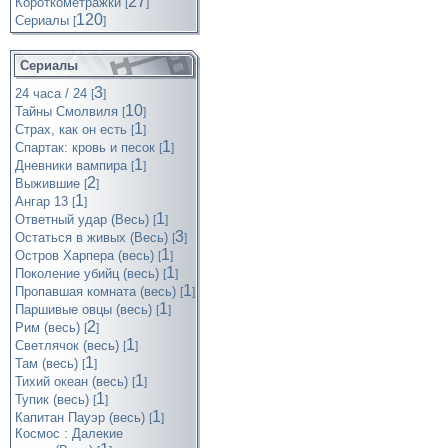
27
Короткометражки
[
]
120
Cериалы
[
]
Сериалы
3
24 часа / 24
[
]
10
Тайны Смолвиля
[
]
1
Страх, как он есть
[
]
1
Спартак: кровь и песок
[
]
1
Дневники вампира
[
]
2
Выжившие
[
]
1
Ангар 13
[
]
1
Ответный удар (Весь)
[
]
3
Остаться в живых (Весь)
[
]
1
Остров Харпера (весь)
[
]
1
Поколение убийц (весь)
[
]
1
Пропавшая комната (весь)
[
]
1
Паршивые овцы (весь)
[
]
2
Рим (весь)
[
]
1
Светлячок (весь)
[
]
1
Там (весь)
[
]
1
Тихий океан (весь)
[
]
1
Тупик (весь)
[
]
1
Капитан Пауэр (весь)
[
]
Космос : Далекие