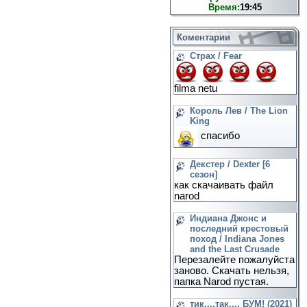
Время:
19:45
Коментарии
Страх / Fear
filma netu
Король Лев / The Lion
King
спасибо
Декстер / Dexter [6
сезон]
как скачаивать файл
narod
Индиана Джонс и
последний крестовый
поход / Indiana Jones
and the Last Crusade
Перезалейте пожалуйста
заново. Скачать нельзя,
папка Narod пустая.
тик....так.... БУМ! (2021)