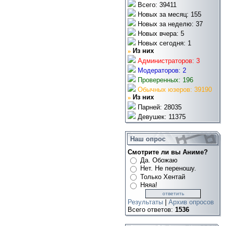
Всего: 39411
Новых за месяц: 155
Новых за неделю: 37
Новых вчера: 5
Новых сегодня: 1
»
Из них
Администраторов: 3
Модераторов: 2
Проверенных: 196
Обычных юзеров: 39190
»
Из них
Парней: 28035
Девушек: 11375
Наш опрос
Смотрите ли вы Аниме?
Да. Обожаю
Нет. Не переношу.
Только Хентай
Няяа!
Результаты
|
Архив опросов
Всего ответов:
1536