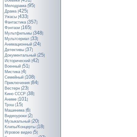
Боевики
[
]
95
Мелодрама
[
]
425
Драма
[
]
433
Ужасы
[
]
357
Фантастика
[
]
165
Фэнтази
[
]
348
Мультфильмы
[
]
33
Мультсериал
[
]
24
Анимационный
[
]
37
Детективы
[
]
25
Документальный
[
]
42
Исторический
[
]
51
Военный
[
]
4
Мистика
[
]
108
Семейный
[
]
84
Приключения
[
]
23
Вестерн
[
]
38
Кино СССР
[
]
101
Аниме
[
]
15
Трэш
[
]
6
Машинима
[
]
2
Видеоуроки
[
]
20
Музыкальный
[
]
18
Клипы/Концерты
[
]
5
Игровое видео
[
]