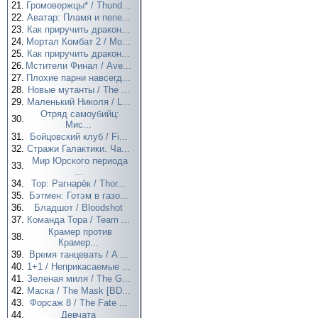
21.
Громовержцы* / Thund...
22.
Аватар: Пламя и пепе...
23.
Как приручить дракон...
24.
Мортал Комбат 2 / Mo...
25.
Как приручить дракон...
26.
Мстители Финал / Ave...
27.
Плохие парни навсегд...
28.
Новые мутанты / The ...
29.
Маленький Николя / L...
Отряд самоубийц:
30.
Мис...
31.
Бойцовский клуб / Fi...
32.
Стражи Галактики. Ча...
Мир Юрского периода
33.
...
34.
Тор: Рагнарёк / Thor...
35.
Бэтмен: Готэм в газо...
36.
Бладшот / Bloodshot
37.
Команда Тора / Team ...
Крамер против
38.
Крамер...
39.
Время танцевать / A ...
40.
1+1 / Неприкасаемые ...
41.
Зеленая миля / The G...
42.
Маска / The Mask [BD...
43.
Форсаж 8 / The Fate ...
44.
Девчата