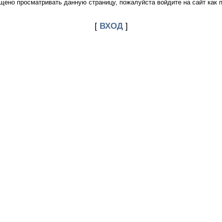
щено просматривать данную страницу, пожалуйста войдите на сайт как 
[
ВХОД
]