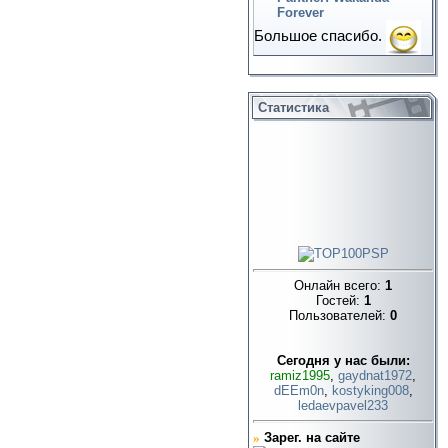
Forever
Большое спасибо.
Статистика
Онлайн всего:
1
Гостей:
1
Пользователей:
0
Cегодня у нас были:
ramiz1995
,
gaydnat1972
,
dEEm0n
,
kostyking008
,
ledaevpavel233
»
Зарег. на сайте