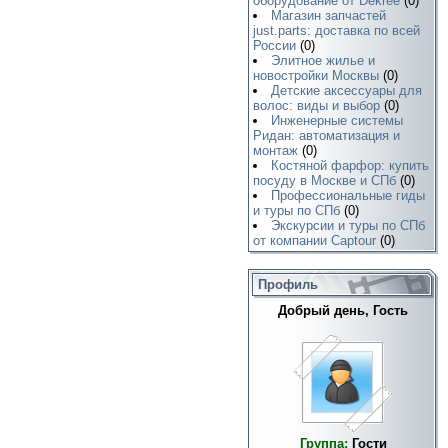
оборудование от Dekree
(0)
Магазин запчастей
just.parts: доставка по всей
России
(0)
Элитное жилье и
новостройки Москвы
(0)
Детские аксессуары для
волос: виды и выбор
(0)
Инженерные системы
Ридан: автоматизация и
монтаж
(0)
Костяной фарфор: купить
посуду в Москве и СПб
(0)
Профессиональные гиды
и туры по СПб
(0)
Экскурсии и туры по СПб
от компании Captour
(0)
Профиль
Добрый день, Гость
Группа:
Гости