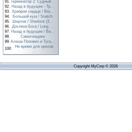
91.
Терминатор 2: Судный...
92.
Назад в будущее - Тр...
93.
Храброе сердце / Bra...
94.
Большой куш / Snatch
95.
Шерлок / Sherlock (3...
96.
Доспехи Бога / Long ...
97.
Назад в будущее / Ba...
98.
Самогонщики
99.
Алеша Попович и Туга...
Не время для орехов
100.
...
Copyright MyCorp © 2026