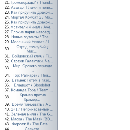
21.
Громовержцы* / Thund...
22.
Аватар: Пламя и пепе...
23.
Как приручить дракон...
24.
Мортал Комбат 2 / Mo...
25.
Как приручить дракон...
26.
Мстители Финал / Ave...
27.
Плохие парни навсегд...
28.
Новые мутанты / The ...
29.
Маленький Николя / L...
Отряд самоубийц:
30.
Мис...
31.
Бойцовский клуб / Fi...
32.
Стражи Галактики. Ча...
Мир Юрского периода
33.
...
34.
Тор: Рагнарёк / Thor...
35.
Бэтмен: Готэм в газо...
36.
Бладшот / Bloodshot
37.
Команда Тора / Team ...
Крамер против
38.
Крамер...
39.
Время танцевать / A ...
40.
1+1 / Неприкасаемые ...
41.
Зеленая миля / The G...
42.
Маска / The Mask [BD...
43.
Форсаж 8 / The Fate ...
44.
Девчата