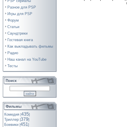
PSP сериалы
Разное для PSP
Игры для PSP
Форум
Статьи
Саундтреки
Гостевая книга
Как выкладывать фильмы
Радио
Наш канал на YouTube
Тесты
Поиск
Фильмы
435
Комедия
[
]
379
Триллер
[
]
451
Боевики
[
]