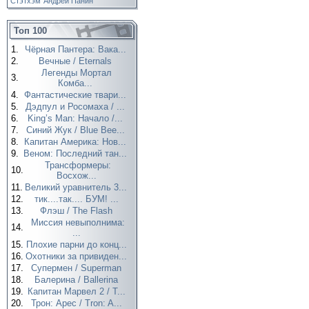
Стэтхэм
Андрей Панин
Топ 100
1.
Чёрная Пантера: Вака...
2.
Вечные / Eternals
Легенды Мортал
3.
Комба...
4.
Фантастические твари...
5.
Дэдпул и Росомаха / ...
6.
King’s Man: Начало /...
7.
Синий Жук / Blue Bee...
8.
Капитан Америка: Нов...
9.
Веном: Последний тан...
Трансформеры:
10.
Восхож...
11.
Великий уравнитель 3...
12.
тик....так.... БУМ! ...
13.
Флэш / The Flash
Миссия невыполнима:
14.
...
15.
Плохие парни до конц...
16.
Охотники за привиден...
17.
Супермен / Superman
18.
Балерина / Ballerina
19.
Капитан Марвел 2 / T...
20.
Трон: Арес / Tron: A...