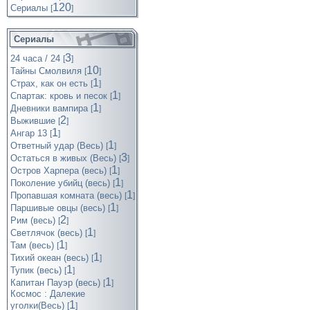
120
Cериалы
[
]
Сериалы
3
24 часа / 24
[
]
10
Тайны Смолвиля
[
]
1
Страх, как он есть
[
]
1
Спартак: кровь и песок
[
]
1
Дневники вампира
[
]
2
Выжившие
[
]
1
Ангар 13
[
]
1
Ответный удар (Весь)
[
]
3
Остаться в живых (Весь)
[
]
1
Остров Харпера (весь)
[
]
1
Поколение убийц (весь)
[
]
1
Пропавшая комната (весь)
[
]
1
Паршивые овцы (весь)
[
]
2
Рим (весь)
[
]
1
Светлячок (весь)
[
]
1
Там (весь)
[
]
1
Тихий океан (весь)
[
]
1
Тупик (весь)
[
]
1
Капитан Пауэр (весь)
[
]
Космос : Далекие
1
уголки(Весь)
[
]