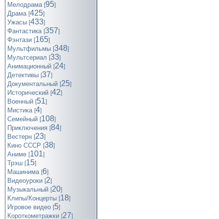
95
Мелодрама
[
]
425
Драма
[
]
433
Ужасы
[
]
357
Фантастика
[
]
165
Фэнтази
[
]
348
Мультфильмы
[
]
33
Мультсериал
[
]
24
Анимационный
[
]
37
Детективы
[
]
25
Документальный
[
]
42
Исторический
[
]
51
Военный
[
]
4
Мистика
[
]
108
Семейный
[
]
84
Приключения
[
]
23
Вестерн
[
]
38
Кино СССР
[
]
101
Аниме
[
]
15
Трэш
[
]
6
Машинима
[
]
2
Видеоуроки
[
]
20
Музыкальный
[
]
18
Клипы/Концерты
[
]
5
Игровое видео
[
]
27
Короткометражки
[
]