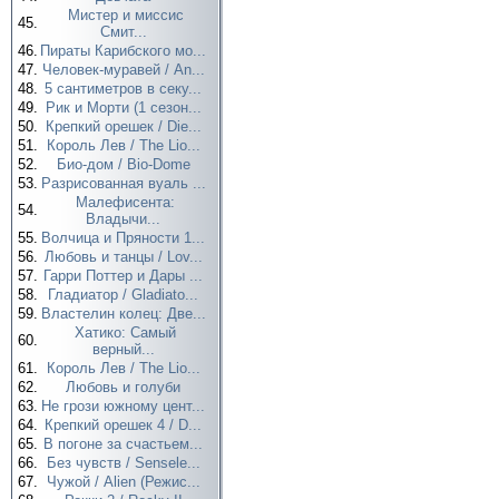
Мистер и миссис
45.
Смит...
46.
Пираты Карибского мо...
47.
Человек-муравей / An...
48.
5 сантиметров в секу...
49.
Рик и Морти (1 сезон...
50.
Крепкий орешек / Die...
51.
Король Лев / The Lio...
52.
Био-дом / Bio-Dome
53.
Разрисованная вуаль ...
Малефисента:
54.
Владычи...
55.
Волчица и Пряности 1...
56.
Любовь и танцы / Lov...
57.
Гарри Поттер и Дары ...
58.
Гладиатор / Gladiato...
59.
Властелин колец: Две...
Хатико: Самый
60.
верный...
61.
Король Лев / The Lio...
62.
Любовь и голуби
63.
Не грози южному цент...
64.
Крепкий орешек 4 / D...
65.
В погоне за счастьем...
66.
Без чувств / Sensele...
67.
Чужой / Alien (Режис...