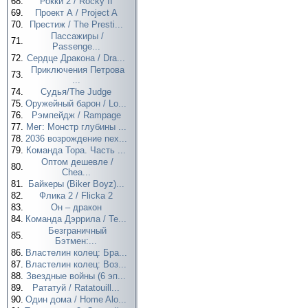
68.
Рокки 2 / Rocky II
69.
Проект А / Project A
70.
Престиж / The Presti...
Пассажиры /
71.
Passenge...
72.
Сердце Дракона / Dra...
Приключения Петрова
73.
...
74.
Судья/The Judge
75.
Оружейный барон / Lo...
76.
Рэмпейдж / Rampage
77.
Мег: Монстр глубины ...
78.
2036 возрождение nex...
79.
Команда Тора. Часть ...
Оптом дешевле /
80.
Chea...
81.
Байкеры (Biker Boyz)...
82.
Флика 2 / Flicka 2
83.
Он – дракон
84.
Команда Дэррила / Te...
Безграничный
85.
Бэтмен:...
86.
Властелин колец: Бра...
87.
Властелин колец: Воз...
88.
Звездные войны (6 эп...
89.
Рататуй / Ratatouill...
90.
Один дома / Home Alo...