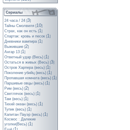
Сериалы
3
24 часа / 24
[
]
10
Тайны Смолвиля
[
]
1
Страх, как он есть
[
]
1
Спартак: кровь и песок
[
]
1
Дневники вампира
[
]
2
Выжившие
[
]
1
Ангар 13
[
]
1
Ответный удар (Весь)
[
]
3
Остаться в живых (Весь)
[
]
1
Остров Харпера (весь)
[
]
1
Поколение убийц (весь)
[
]
1
Пропавшая комната (весь)
[
]
1
Паршивые овцы (весь)
[
]
2
Рим (весь)
[
]
1
Светлячок (весь)
[
]
1
Там (весь)
[
]
1
Тихий океан (весь)
[
]
1
Тупик (весь)
[
]
1
Капитан Пауэр (весь)
[
]
Космос : Далекие
1
уголки(Весь)
[
]
1
Ещё
[
]