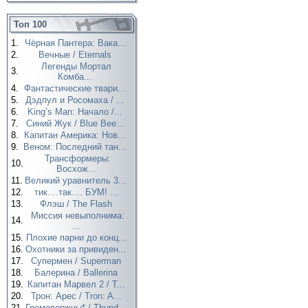
Топ 100
1.
Чёрная Пантера: Вака...
2.
Вечные / Eternals
Легенды Мортал
3.
Комба...
4.
Фантастические твари...
5.
Дэдпул и Росомаха / ...
6.
King’s Man: Начало /...
7.
Синий Жук / Blue Bee...
8.
Капитан Америка: Нов...
9.
Веном: Последний тан...
Трансформеры:
10.
Восхож...
11.
Великий уравнитель 3...
12.
тик....так.... БУМ! ...
13.
Флэш / The Flash
Миссия невыполнима:
14.
...
15.
Плохие парни до конц...
16.
Охотники за привиден...
17.
Супермен / Superman
18.
Балерина / Ballerina
19.
Капитан Марвел 2 / T...
20.
Трон: Арес / Tron: A...
21.
Громовержцы* / Thund...