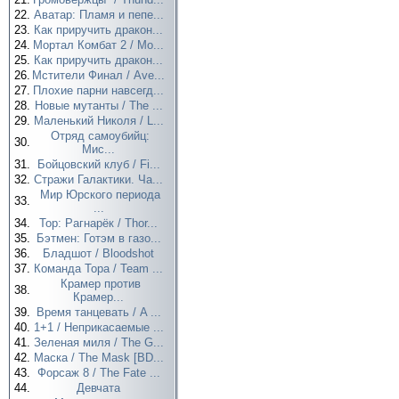
22.
Аватар: Пламя и пепе...
23.
Как приручить дракон...
24.
Мортал Комбат 2 / Mo...
25.
Как приручить дракон...
26.
Мстители Финал / Ave...
27.
Плохие парни навсегд...
28.
Новые мутанты / The ...
29.
Маленький Николя / L...
Отряд самоубийц:
30.
Мис...
31.
Бойцовский клуб / Fi...
32.
Стражи Галактики. Ча...
Мир Юрского периода
33.
...
34.
Тор: Рагнарёк / Thor...
35.
Бэтмен: Готэм в газо...
36.
Бладшот / Bloodshot
37.
Команда Тора / Team ...
Крамер против
38.
Крамер...
39.
Время танцевать / A ...
40.
1+1 / Неприкасаемые ...
41.
Зеленая миля / The G...
42.
Маска / The Mask [BD...
43.
Форсаж 8 / The Fate ...
44.
Девчата