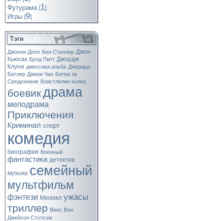
1
Футурама
[
]
9
Игры
[
]
Тэги
Джон
Джонни Депп
Бен Стиллер
Кьюсак
Джордж
Брэд Питт
Клуни
джессика альба
Джерард
Батлер
Джеки Чан
Битва за
Средиземие
Властлелин колец
драма
боевик
мелодрама
Приключения
Криминал
спорт
комедия
биография
Военный
фантастика
детектив
семейный
музыка
мультфильм
ужасы
фэнтези
Мюзикл
триллер
Винс Вон
Джейсон Стэтхэм