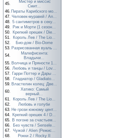
Мистер и миссис
45.
Смит...
46.
Пираты Карибского мо...
47.
Человек-муравей / An...
48.
5 сантиметров в секу...
49.
Рик и Морти (1 сезон...
50.
Крепкий орешек / Die...
51.
Король Лев / The Lio...
52.
Био-дом / Bio-Dome
53.
Разрисованная вуаль ...
Малефисента:
54.
Владычи...
55.
Волчица и Пряности 1...
56.
Любовь и танцы / Lov...
57.
Гарри Поттер и Дары ...
58.
Гладиатор / Gladiato...
59.
Властелин колец: Две...
Хатико: Самый
60.
верный...
61.
Король Лев / The Lio...
62.
Любовь и голуби
63.
Не грози южному цент...
64.
Крепкий орешек 4 / D...
65.
В погоне за счастьем...
66.
Без чувств / Sensele...
67.
Чужой / Alien (Режис...
68.
Рокки 2 / Rocky II