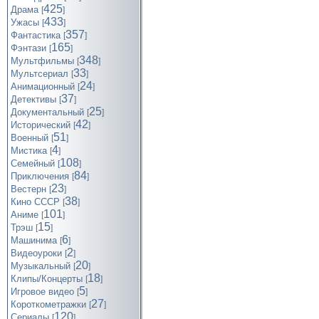
425
Драма
[
]
433
Ужасы
[
]
357
Фантастика
[
]
165
Фэнтази
[
]
348
Мультфильмы
[
]
33
Мультсериал
[
]
24
Анимационный
[
]
37
Детективы
[
]
25
Документальный
[
]
42
Исторический
[
]
51
Военный
[
]
4
Мистика
[
]
108
Семейный
[
]
84
Приключения
[
]
23
Вестерн
[
]
38
Кино СССР
[
]
101
Аниме
[
]
15
Трэш
[
]
6
Машинима
[
]
2
Видеоуроки
[
]
20
Музыкальный
[
]
18
Клипы/Концерты
[
]
5
Игровое видео
[
]
27
Короткометражки
[
]
120
Cериалы
[
]