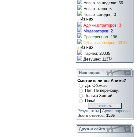
Новых за неделю: 36
Новых вчера: 5
Новых сегодня: 0
»
Из них
Администраторов: 3
Модераторов: 2
Проверенных: 196
Обычных юзеров: 39189
»
Из них
Парней: 28035
Девушек: 11374
Наш опрос
Смотрите ли вы Аниме?
Да. Обожаю
Нет. Не переношу.
Только Хентай
Няяа!
Результаты
|
Архив опросов
Всего ответов:
1536
Друзья сайта