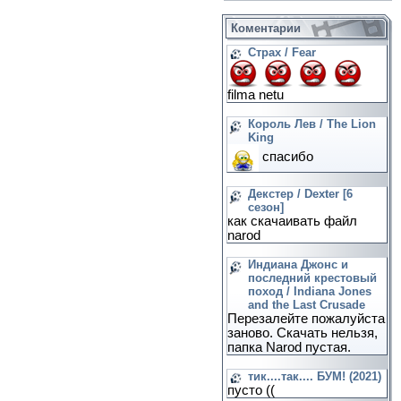
Коментарии
Страх / Fear
filma netu
Король Лев / The Lion
King
спасибо
Декстер / Dexter [6
сезон]
как скачаивать файл
narod
Индиана Джонс и
последний крестовый
поход / Indiana Jones
and the Last Crusade
Перезалейте пожалуйста
заново. Скачать нельзя,
папка Narod пустая.
тик....так.... БУМ! (2021)
пусто ((