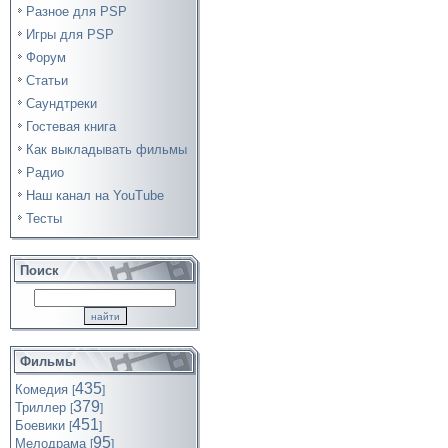
Разное для PSP
Игры для PSP
Форум
Статьи
Саундтреки
Гостевая книга
Как выкладывать фильмы
Радио
Наш канал на YouTube
Тесты
Поиск
Фильмы
435
Комедия
[
]
379
Триллер
[
]
451
Боевики
[
]
95
Мелодрама
[
]