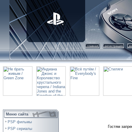
главная
регистрация
в
Меню сайта
PSP фильмы
Гостям запре
PSP сериалы