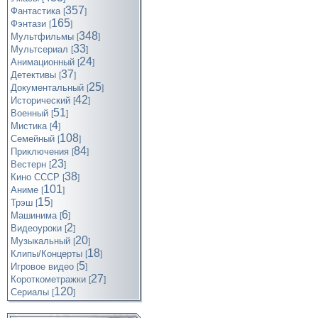
357
Фантастика
[
]
165
Фэнтази
[
]
348
Мультфильмы
[
]
33
Мультсериал
[
]
24
Анимационный
[
]
37
Детективы
[
]
25
Документальный
[
]
42
Исторический
[
]
51
Военный
[
]
4
Мистика
[
]
108
Семейный
[
]
84
Приключения
[
]
23
Вестерн
[
]
38
Кино СССР
[
]
101
Аниме
[
]
15
Трэш
[
]
6
Машинима
[
]
2
Видеоуроки
[
]
20
Музыкальный
[
]
18
Клипы/Концерты
[
]
5
Игровое видео
[
]
27
Короткометражки
[
]
120
Cериалы
[
]