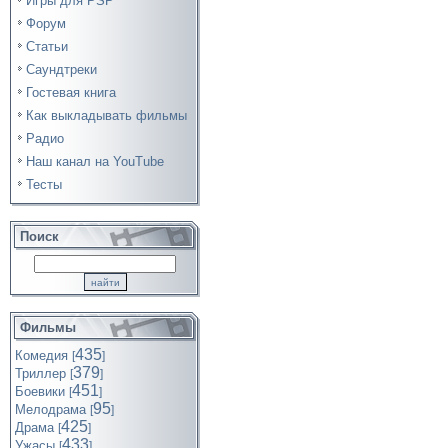
Игры для PSP
Форум
Статьи
Саундтреки
Гостевая книга
Как выкладывать фильмы
Радио
Наш канал на YouTube
Тесты
Поиск
Фильмы
435
Комедия
[
]
379
Триллер
[
]
451
Боевики
[
]
95
Мелодрама
[
]
425
Драма
[
]
433
Ужасы
[
]