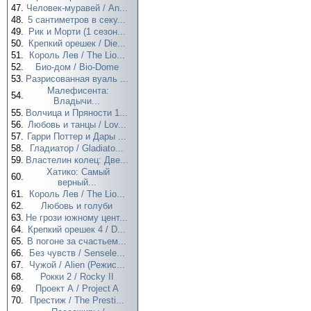
47.
Человек-муравей / An...
48.
5 сантиметров в секу...
49.
Рик и Морти (1 сезон...
50.
Крепкий орешек / Die...
51.
Король Лев / The Lio...
52.
Био-дом / Bio-Dome
53.
Разрисованная вуаль ...
Малефисента:
54.
Владычи...
55.
Волчица и Пряности 1...
56.
Любовь и танцы / Lov...
57.
Гарри Поттер и Дары ...
58.
Гладиатор / Gladiato...
59.
Властелин колец: Две...
Хатико: Самый
60.
верный...
61.
Король Лев / The Lio...
62.
Любовь и голуби
63.
Не грози южному цент...
64.
Крепкий орешек 4 / D...
65.
В погоне за счастьем...
66.
Без чувств / Sensele...
67.
Чужой / Alien (Режис...
68.
Рокки 2 / Rocky II
69.
Проект А / Project A
70.
Престиж / The Presti...