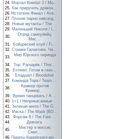
24.
Мортал Комбат 2 / Mo...
25.
Как приручить дракон...
26.
Мстители Финал / Ave...
27.
Плохие парни навсегд...
28.
Новые мутанты / The ...
29.
Маленький Николя / L...
Отряд самоубийц:
30.
Мис...
31.
Бойцовский клуб / Fi...
32.
Стражи Галактики. Ча...
Мир Юрского периода
33.
...
34.
Тор: Рагнарёк / Thor...
35.
Бэтмен: Готэм в газо...
36.
Бладшот / Bloodshot
37.
Команда Тора / Team ...
Крамер против
38.
Крамер...
39.
Время танцевать / A ...
40.
1+1 / Неприкасаемые ...
41.
Зеленая миля / The G...
42.
Маска / The Mask [BD...
43.
Форсаж 8 / The Fate ...
44.
Девчата
Мистер и миссис
45.
Смит...
46.
Пираты Карибского мо...