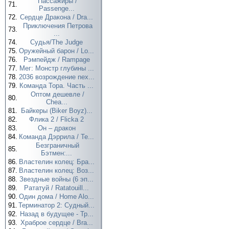
Пассажиры /
71.
Passenge...
72.
Сердце Дракона / Dra...
Приключения Петрова
73.
...
74.
Судья/The Judge
75.
Оружейный барон / Lo...
76.
Рэмпейдж / Rampage
77.
Мег: Монстр глубины ...
78.
2036 возрождение nex...
79.
Команда Тора. Часть ...
Оптом дешевле /
80.
Chea...
81.
Байкеры (Biker Boyz)...
82.
Флика 2 / Flicka 2
83.
Он – дракон
84.
Команда Дэррила / Te...
Безграничный
85.
Бэтмен:...
86.
Властелин колец: Бра...
87.
Властелин колец: Воз...
88.
Звездные войны (6 эп...
89.
Рататуй / Ratatouill...
90.
Один дома / Home Alo...
91.
Терминатор 2: Судный...
92.
Назад в будущее - Тр...
93.
Храброе сердце / Bra...