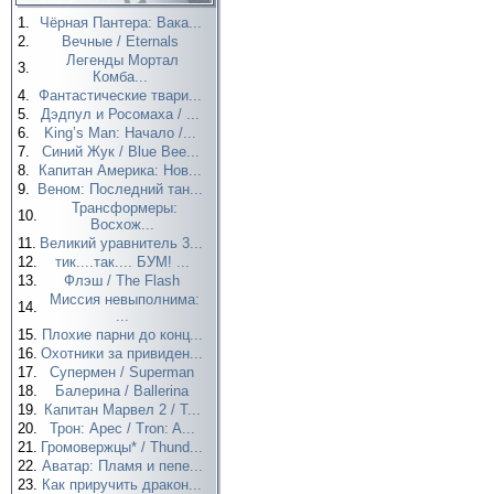
1.
Чёрная Пантера: Вака...
2.
Вечные / Eternals
Легенды Мортал
3.
Комба...
4.
Фантастические твари...
5.
Дэдпул и Росомаха / ...
6.
King’s Man: Начало /...
7.
Синий Жук / Blue Bee...
8.
Капитан Америка: Нов...
9.
Веном: Последний тан...
Трансформеры:
10.
Восхож...
11.
Великий уравнитель 3...
12.
тик....так.... БУМ! ...
13.
Флэш / The Flash
Миссия невыполнима:
14.
...
15.
Плохие парни до конц...
16.
Охотники за привиден...
17.
Супермен / Superman
18.
Балерина / Ballerina
19.
Капитан Марвел 2 / T...
20.
Трон: Арес / Tron: A...
21.
Громовержцы* / Thund...
22.
Аватар: Пламя и пепе...
23.
Как приручить дракон...