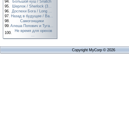
94.
Большой куш / Snatch
95.
Шерлок / Sherlock (3...
96.
Доспехи Бога / Long ...
97.
Назад в будущее / Ba...
98.
Самогонщики
99.
Алеша Попович и Туга...
Не время для орехов
100.
...
Copyright MyCorp © 2026