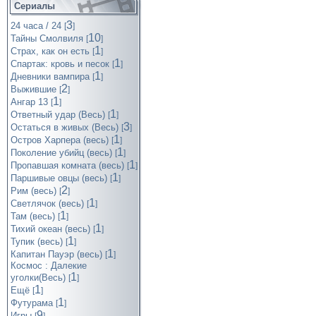
Сериалы
3
24 часа / 24
[
]
10
Тайны Смолвиля
[
]
1
Страх, как он есть
[
]
1
Спартак: кровь и песок
[
]
1
Дневники вампира
[
]
2
Выжившие
[
]
1
Ангар 13
[
]
1
Ответный удар (Весь)
[
]
3
Остаться в живых (Весь)
[
]
1
Остров Харпера (весь)
[
]
1
Поколение убийц (весь)
[
]
1
Пропавшая комната (весь)
[
]
1
Паршивые овцы (весь)
[
]
2
Рим (весь)
[
]
1
Светлячок (весь)
[
]
1
Там (весь)
[
]
1
Тихий океан (весь)
[
]
1
Тупик (весь)
[
]
1
Капитан Пауэр (весь)
[
]
Космос : Далекие
1
уголки(Весь)
[
]
1
Ещё
[
]
1
Футурама
[
]
9
Игры