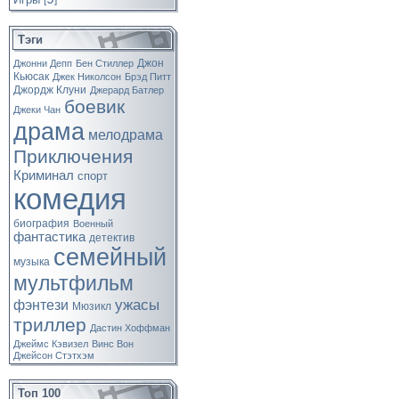
[
]
Тэги
Джон
Джонни Депп
Бен Стиллер
Кьюсак
Джек Николсон
Брэд Питт
Джордж Клуни
Джерард Батлер
боевик
Джеки Чан
драма
мелодрама
Приключения
Криминал
спорт
комедия
биография
Военный
фантастика
детектив
семейный
музыка
мультфильм
ужасы
фэнтези
Мюзикл
триллер
Дастин Хоффман
Джеймс Кэвизел
Винс Вон
Джейсон Стэтхэм
Топ 100