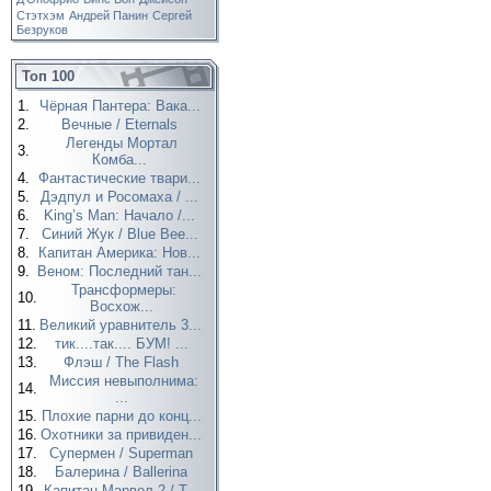
Стэтхэм
Андрей Панин
Сергей
Безруков
Топ 100
1.
Чёрная Пантера: Вака...
2.
Вечные / Eternals
Легенды Мортал
3.
Комба...
4.
Фантастические твари...
5.
Дэдпул и Росомаха / ...
6.
King’s Man: Начало /...
7.
Синий Жук / Blue Bee...
8.
Капитан Америка: Нов...
9.
Веном: Последний тан...
Трансформеры:
10.
Восхож...
11.
Великий уравнитель 3...
12.
тик....так.... БУМ! ...
13.
Флэш / The Flash
Миссия невыполнима:
14.
...
15.
Плохие парни до конц...
16.
Охотники за привиден...
17.
Супермен / Superman
18.
Балерина / Ballerina
19.
Капитан Марвел 2 / T...