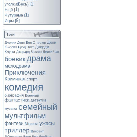
1
уголки(Весь)
[
]
1
Ещё
[
]
1
Футурама
[
]
9
Игры
[
]
Тэги
Джон
Джонни Депп
Бен Стиллер
Кьюсак
Джордж
Брэд Питт
Клуни
Джерард Батлер
Джеки Чан
драма
боевик
мелодрама
Приключения
Криминал
спорт
комедия
биография
Военный
фантастика
детектив
семейный
музыка
мультфильм
ужасы
фэнтези
Мюзикл
триллер
Винсент
Д’Онофрио
Винс Вон
Джейсон