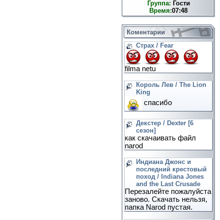
Группа:
Гости
Время:
07:48
Коментарии
Страх / Fear
filma netu
Король Лев / The Lion
King
спасибо
Декстер / Dexter [6
сезон]
как скачаивать файл
narod
Индиана Джонс и
последний крестовый
поход / Indiana Jones
and the Last Crusade
Перезалейте пожалуйста
заново. Скачать нельзя,
папка Narod пустая.