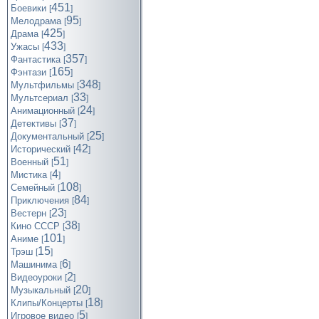
451
Боевики
[
]
95
Мелодрама
[
]
425
Драма
[
]
433
Ужасы
[
]
357
Фантастика
[
]
165
Фэнтази
[
]
348
Мультфильмы
[
]
33
Мультсериал
[
]
24
Анимационный
[
]
37
Детективы
[
]
25
Документальный
[
]
42
Исторический
[
]
51
Военный
[
]
4
Мистика
[
]
108
Семейный
[
]
84
Приключения
[
]
23
Вестерн
[
]
38
Кино СССР
[
]
101
Аниме
[
]
15
Трэш
[
]
6
Машинима
[
]
2
Видеоуроки
[
]
20
Музыкальный
[
]
18
Клипы/Концерты
[
]
5
Игровое видео
[
]