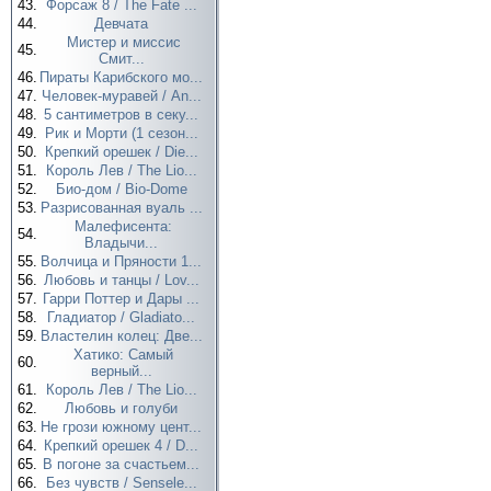
43.
Форсаж 8 / The Fate ...
44.
Девчата
Мистер и миссис
45.
Смит...
46.
Пираты Карибского мо...
47.
Человек-муравей / An...
48.
5 сантиметров в секу...
49.
Рик и Морти (1 сезон...
50.
Крепкий орешек / Die...
51.
Король Лев / The Lio...
52.
Био-дом / Bio-Dome
53.
Разрисованная вуаль ...
Малефисента:
54.
Владычи...
55.
Волчица и Пряности 1...
56.
Любовь и танцы / Lov...
57.
Гарри Поттер и Дары ...
58.
Гладиатор / Gladiato...
59.
Властелин колец: Две...
Хатико: Самый
60.
верный...
61.
Король Лев / The Lio...
62.
Любовь и голуби
63.
Не грози южному цент...
64.
Крепкий орешек 4 / D...
65.
В погоне за счастьем...
66.
Без чувств / Sensele...