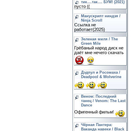
тик....так.... БУМ! (2021)
пусто ((
Манускрипт ниндзя /
Ninja Scroll
Ссылка не
работает(2025)
Зеленая миля / The
Green Mile
Грёбаный народ диск не
даёт мне нечего скачать
Дэдпул и Росомаха /
Deadpool & Wolverine
Веном: Последний
танец / Venom: The Last
Dance
Офигенный фильм!
Чёрная Пантера:
Ваканда навеки / Black