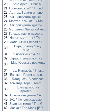
20.
Трон: Арес / Tron: A...
21.
Громовержцы* / Thund...
22.
Аватар: Пламя и пепе...
23.
Как приручить дракон...
24.
Мортал Комбат 2 / Mo...
25.
Как приручить дракон...
26.
Мстители Финал / Ave...
27.
Плохие парни навсегд...
28.
Новые мутанты / The ...
29.
Маленький Николя / L...
Отряд самоубийц:
30.
Мис...
31.
Бойцовский клуб / Fi...
32.
Стражи Галактики. Ча...
Мир Юрского периода
33.
...
34.
Тор: Рагнарёк / Thor...
35.
Бэтмен: Готэм в газо...
36.
Бладшот / Bloodshot
37.
Команда Тора / Team ...
Крамер против
38.
Крамер...
39.
Время танцевать / A ...
40.
1+1 / Неприкасаемые ...
41.
Зеленая миля / The G...
42.
Маска / The Mask [BD...