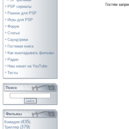
Гостям запре
PSP сериалы
Разное для PSP
Игры для PSP
Форум
Статьи
Саундтреки
Гостевая книга
Как выкладывать фильмы
Радио
Наш канал на YouTube
Тесты
Поиск
Фильмы
435
Комедия
[
]
379
Триллер
[
]