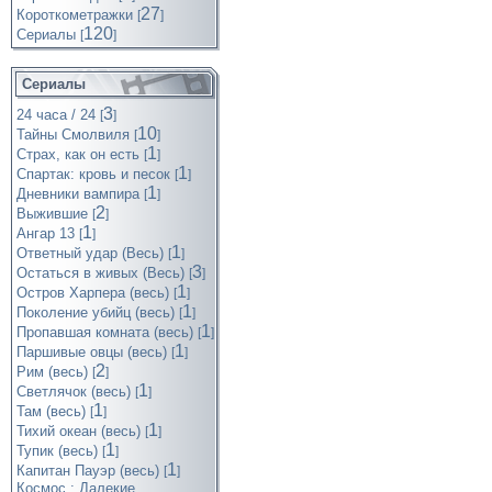
27
Короткометражки
[
]
120
Cериалы
[
]
Сериалы
3
24 часа / 24
[
]
10
Тайны Смолвиля
[
]
1
Страх, как он есть
[
]
1
Спартак: кровь и песок
[
]
1
Дневники вампира
[
]
2
Выжившие
[
]
1
Ангар 13
[
]
1
Ответный удар (Весь)
[
]
3
Остаться в живых (Весь)
[
]
1
Остров Харпера (весь)
[
]
1
Поколение убийц (весь)
[
]
1
Пропавшая комната (весь)
[
]
1
Паршивые овцы (весь)
[
]
2
Рим (весь)
[
]
1
Светлячок (весь)
[
]
1
Там (весь)
[
]
1
Тихий океан (весь)
[
]
1
Тупик (весь)
[
]
1
Капитан Пауэр (весь)
[
]
Космос : Далекие