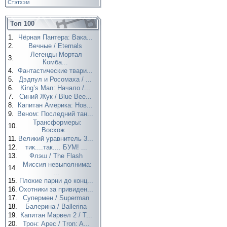
Стэтхэм
Топ 100
1.
Чёрная Пантера: Вака...
2.
Вечные / Eternals
Легенды Мортал
3.
Комба...
4.
Фантастические твари...
5.
Дэдпул и Росомаха / ...
6.
King’s Man: Начало /...
7.
Синий Жук / Blue Bee...
8.
Капитан Америка: Нов...
9.
Веном: Последний тан...
Трансформеры:
10.
Восхож...
11.
Великий уравнитель 3...
12.
тик....так.... БУМ! ...
13.
Флэш / The Flash
Миссия невыполнима:
14.
...
15.
Плохие парни до конц...
16.
Охотники за привиден...
17.
Супермен / Superman
18.
Балерина / Ballerina
19.
Капитан Марвел 2 / T...
20.
Трон: Арес / Tron: A...