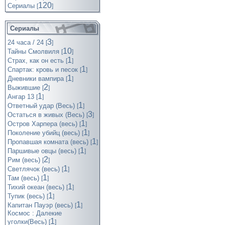
120
Cериалы
[
]
Сериалы
3
24 часа / 24
[
]
10
Тайны Смолвиля
[
]
1
Страх, как он есть
[
]
1
Спартак: кровь и песок
[
]
1
Дневники вампира
[
]
2
Выжившие
[
]
1
Ангар 13
[
]
1
Ответный удар (Весь)
[
]
3
Остаться в живых (Весь)
[
]
1
Остров Харпера (весь)
[
]
1
Поколение убийц (весь)
[
]
1
Пропавшая комната (весь)
[
]
1
Паршивые овцы (весь)
[
]
2
Рим (весь)
[
]
1
Светлячок (весь)
[
]
1
Там (весь)
[
]
1
Тихий океан (весь)
[
]
1
Тупик (весь)
[
]
1
Капитан Пауэр (весь)
[
]
Космос : Далекие
1
уголки(Весь)
[
]