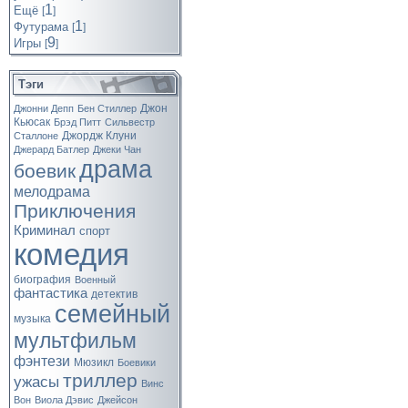
1
Ещё
[
]
1
Футурама
[
]
9
Игры
[
]
Тэги
Джон
Джонни Депп
Бен Стиллер
Кьюсак
Брэд Питт
Сильвестр
Джордж Клуни
Сталлоне
Джерард Батлер
Джеки Чан
драма
боевик
мелодрама
Приключения
Криминал
спорт
комедия
биография
Военный
фантастика
детектив
семейный
музыка
мультфильм
фэнтези
Мюзикл
Боевики
триллер
ужасы
Винс
Вон
Виола Дэвис
Джейсон