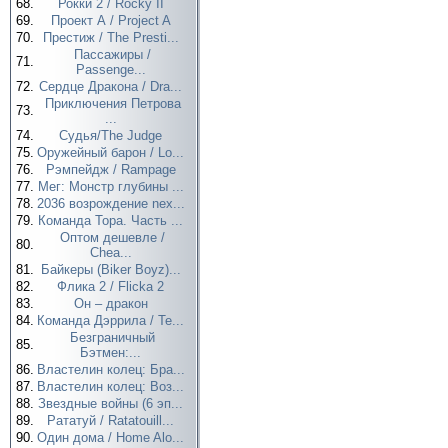
68.
Рокки 2 / Rocky II
69.
Проект А / Project A
70.
Престиж / The Presti...
Пассажиры /
71.
Passenge...
72.
Сердце Дракона / Dra...
Приключения Петрова
73.
...
74.
Судья/The Judge
75.
Оружейный барон / Lo...
76.
Рэмпейдж / Rampage
77.
Мег: Монстр глубины ...
78.
2036 возрождение nex...
79.
Команда Тора. Часть ...
Оптом дешевле /
80.
Chea...
81.
Байкеры (Biker Boyz)...
82.
Флика 2 / Flicka 2
83.
Он – дракон
84.
Команда Дэррила / Te...
Безграничный
85.
Бэтмен:...
86.
Властелин колец: Бра...
87.
Властелин колец: Воз...
88.
Звездные войны (6 эп...
89.
Рататуй / Ratatouill...
90.
Один дома / Home Alo...