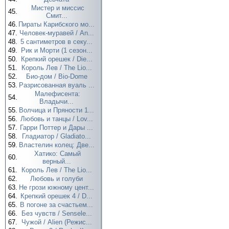
Мистер и миссис
45.
Смит...
46.
Пираты Карибского мо...
47.
Человек-муравей / An...
48.
5 сантиметров в секу...
49.
Рик и Морти (1 сезон...
50.
Крепкий орешек / Die...
51.
Король Лев / The Lio...
52.
Био-дом / Bio-Dome
53.
Разрисованная вуаль ...
Малефисента:
54.
Владычи...
55.
Волчица и Пряности 1...
56.
Любовь и танцы / Lov...
57.
Гарри Поттер и Дары ...
58.
Гладиатор / Gladiato...
59.
Властелин колец: Две...
Хатико: Самый
60.
верный...
61.
Король Лев / The Lio...
62.
Любовь и голуби
63.
Не грози южному цент...
64.
Крепкий орешек 4 / D...
65.
В погоне за счастьем...
66.
Без чувств / Sensele...
67.
Чужой / Alien (Режис...