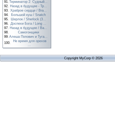
91.
Терминатор 2: Судный...
92.
Назад в будущее - Тр...
93.
Храброе сердце / Bra...
94.
Большой куш / Snatch
95.
Шерлок / Sherlock (3...
96.
Доспехи Бога / Long ...
97.
Назад в будущее / Ba...
98.
Самогонщики
99.
Алеша Попович и Туга...
Не время для орехов
100.
...
Copyright MyCorp © 2026