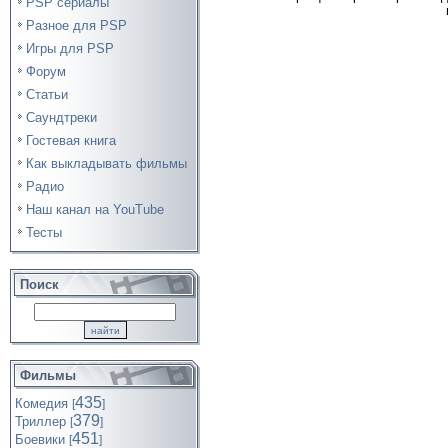
PSP сериалы
Разное для PSP
Игры для PSP
Форум
Статьи
Саундтреки
Гостевая книга
Как выкладывать фильмы
Радио
Наш канал на YouTube
Тесты
Поиск
Фильмы
435
Комедия
[
]
379
Триллер
[
]
451
Боевики
[
]