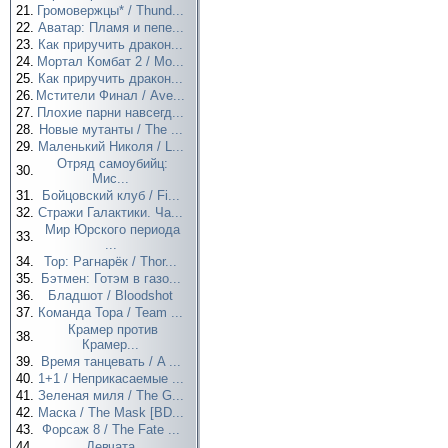
21.
Громовержцы* / Thund...
22.
Аватар: Пламя и пепе...
23.
Как приручить дракон...
24.
Мортал Комбат 2 / Mo...
25.
Как приручить дракон...
26.
Мстители Финал / Ave...
27.
Плохие парни навсегд...
28.
Новые мутанты / The ...
29.
Маленький Николя / L...
Отряд самоубийц:
30.
Мис...
31.
Бойцовский клуб / Fi...
32.
Стражи Галактики. Ча...
Мир Юрского периода
33.
...
34.
Тор: Рагнарёк / Thor...
35.
Бэтмен: Готэм в газо...
36.
Бладшот / Bloodshot
37.
Команда Тора / Team ...
Крамер против
38.
Крамер...
39.
Время танцевать / A ...
40.
1+1 / Неприкасаемые ...
41.
Зеленая миля / The G...
42.
Маска / The Mask [BD...
43.
Форсаж 8 / The Fate ...
44.
Девчата