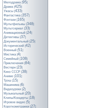
95
Мелодрама
[
]
425
Драма
[
]
433
Ужасы
[
]
357
Фантастика
[
]
165
Фэнтази
[
]
348
Мультфильмы
[
]
33
Мультсериал
[
]
24
Анимационный
[
]
37
Детективы
[
]
25
Документальный
[
]
42
Исторический
[
]
51
Военный
[
]
4
Мистика
[
]
108
Семейный
[
]
84
Приключения
[
]
23
Вестерн
[
]
38
Кино СССР
[
]
101
Аниме
[
]
15
Трэш
[
]
6
Машинима
[
]
2
Видеоуроки
[
]
20
Музыкальный
[
]
18
Клипы/Концерты
[
]
5
Игровое видео
[
]
27
Короткометражки
[
]