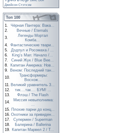
Винс Вон
Джейсон Стэтхэм
Топ 100
1.
Чёрная Пантера: Вака...
2.
Вечные / Eternals
Легенды Мортал
3.
Комба...
4.
Фантастические твари...
5.
Дэдпул и Росомаха / ...
6.
King’s Man: Начало /...
7.
Синий Жук / Blue Bee...
8.
Капитан Америка: Нов...
9.
Веном: Последний тан...
Трансформеры:
10.
Восхож...
11.
Великий уравнитель 3...
12.
тик....так.... БУМ! ...
13.
Флэш / The Flash
Миссия невыполнима:
14.
...
15.
Плохие парни до конц...
16.
Охотники за привиден...
17.
Супермен / Superman
18.
Балерина / Ballerina
19.
Капитан Марвел 2 / T...