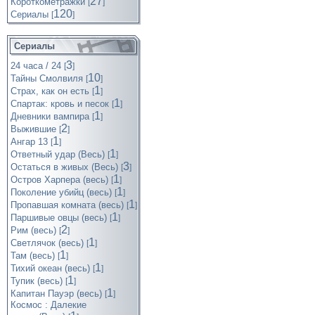
27
Короткометражки
[
]
120
Cериалы
[
]
Сериалы
3
24 часа / 24
[
]
10
Тайны Смолвиля
[
]
1
Страх, как он есть
[
]
1
Спартак: кровь и песок
[
]
1
Дневники вампира
[
]
2
Выжившие
[
]
1
Ангар 13
[
]
1
Ответный удар (Весь)
[
]
3
Остаться в живых (Весь)
[
]
1
Остров Харпера (весь)
[
]
1
Поколение убийц (весь)
[
]
1
Пропавшая комната (весь)
[
]
1
Паршивые овцы (весь)
[
]
2
Рим (весь)
[
]
1
Светлячок (весь)
[
]
1
Там (весь)
[
]
1
Тихий океан (весь)
[
]
1
Тупик (весь)
[
]
1
Капитан Пауэр (весь)
[
]
Космос : Далекие