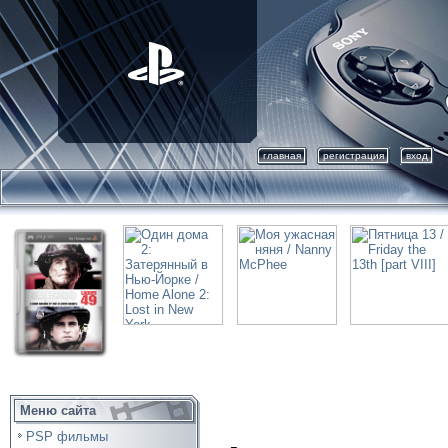
главная
регистрация
вход
Меню сайта
PSP фильмы