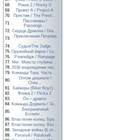
68.
Рокки 2 / Rocky II
69.
Проект А / Project A
70.
Престиж / The Presti...
Пассажиры /
71.
Passenge...
72.
Сердце Дракона / Dra...
Приключения Петрова
73.
...
74.
Судья/The Judge
75.
Оружейный барон / Lo...
76.
Рэмпейдж / Rampage
77.
Мег: Монстр глубины ...
78.
2036 возрождение nex...
79.
Команда Тора. Часть ...
Оптом дешевле /
80.
Chea...
81.
Байкеры (Biker Boyz)...
82.
Флика 2 / Flicka 2
83.
Он – дракон
84.
Команда Дэррила / Te...
Безграничный
85.
Бэтмен:...
86.
Властелин колец: Бра...
87.
Властелин колец: Воз...
88.
Звездные войны (6 эп...
89.
Рататуй / Ratatouill...