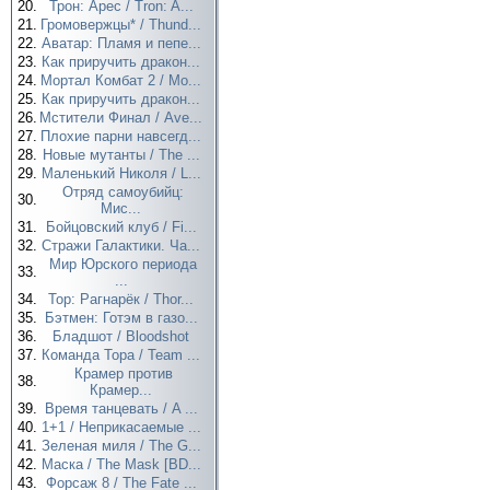
20.
Трон: Арес / Tron: A...
21.
Громовержцы* / Thund...
22.
Аватар: Пламя и пепе...
23.
Как приручить дракон...
24.
Мортал Комбат 2 / Mo...
25.
Как приручить дракон...
26.
Мстители Финал / Ave...
27.
Плохие парни навсегд...
28.
Новые мутанты / The ...
29.
Маленький Николя / L...
Отряд самоубийц:
30.
Мис...
31.
Бойцовский клуб / Fi...
32.
Стражи Галактики. Ча...
Мир Юрского периода
33.
...
34.
Тор: Рагнарёк / Thor...
35.
Бэтмен: Готэм в газо...
36.
Бладшот / Bloodshot
37.
Команда Тора / Team ...
Крамер против
38.
Крамер...
39.
Время танцевать / A ...
40.
1+1 / Неприкасаемые ...
41.
Зеленая миля / The G...
42.
Маска / The Mask [BD...
43.
Форсаж 8 / The Fate ...