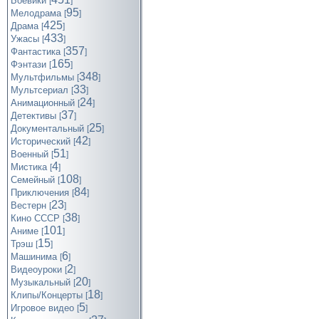
Боевики
[
]
95
Мелодрама
[
]
425
Драма
[
]
433
Ужасы
[
]
357
Фантастика
[
]
165
Фэнтази
[
]
348
Мультфильмы
[
]
33
Мультсериал
[
]
24
Анимационный
[
]
37
Детективы
[
]
25
Документальный
[
]
42
Исторический
[
]
51
Военный
[
]
4
Мистика
[
]
108
Семейный
[
]
84
Приключения
[
]
23
Вестерн
[
]
38
Кино СССР
[
]
101
Аниме
[
]
15
Трэш
[
]
6
Машинима
[
]
2
Видеоуроки
[
]
20
Музыкальный
[
]
18
Клипы/Концерты
[
]
5
Игровое видео
[
]