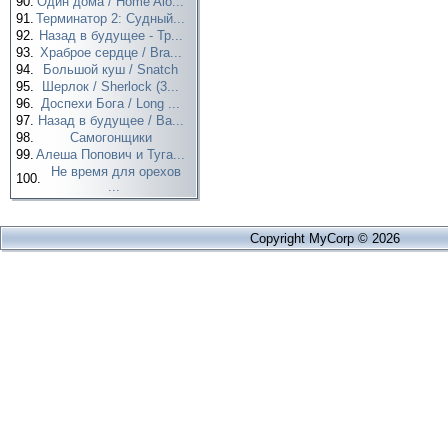
90.
Один дома / Home Alo...
91.
Терминатор 2: Судный...
92.
Назад в будущее - Тр...
93.
Храброе сердце / Bra...
94.
Большой куш / Snatch
95.
Шерлок / Sherlock (3...
96.
Доспехи Бога / Long ...
97.
Назад в будущее / Ba...
98.
Самогонщики
99.
Алеша Попович и Туга...
Не время для орехов
100.
...
Copyright MyCorp © 2026