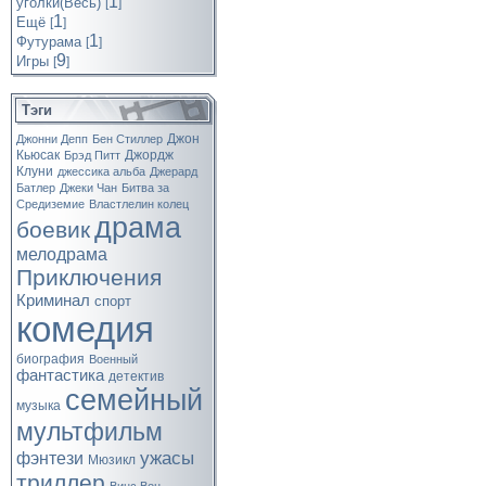
1
уголки(Весь)
[
]
1
Ещё
[
]
1
Футурама
[
]
9
Игры
[
]
Тэги
Джон
Джонни Депп
Бен Стиллер
Кьюсак
Джордж
Брэд Питт
Клуни
джессика альба
Джерард
Батлер
Джеки Чан
Битва за
Средиземие
Властлелин колец
драма
боевик
мелодрама
Приключения
Криминал
спорт
комедия
биография
Военный
фантастика
детектив
семейный
музыка
мультфильм
ужасы
фэнтези
Мюзикл
триллер