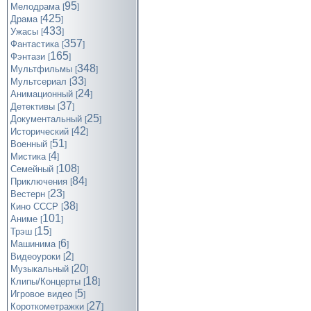
95
Мелодрама
[
]
425
Драма
[
]
433
Ужасы
[
]
357
Фантастика
[
]
165
Фэнтази
[
]
348
Мультфильмы
[
]
33
Мультсериал
[
]
24
Анимационный
[
]
37
Детективы
[
]
25
Документальный
[
]
42
Исторический
[
]
51
Военный
[
]
4
Мистика
[
]
108
Семейный
[
]
84
Приключения
[
]
23
Вестерн
[
]
38
Кино СССР
[
]
101
Аниме
[
]
15
Трэш
[
]
6
Машинима
[
]
2
Видеоуроки
[
]
20
Музыкальный
[
]
18
Клипы/Концерты
[
]
5
Игровое видео
[
]
27
Короткометражки
[
]