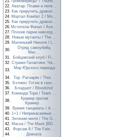
21.
Громовержцы* / Thund...
22.
Аватар: Пламя и пепе...
23.
Как приручить дракон...
24.
Мортал Комбат 2 / Mo...
25.
Как приручить дракон...
26.
Мстители Финал / Ave...
27.
Плохие парни навсегд...
28.
Новые мутанты / The ...
29.
Маленький Николя / L...
Отряд самоубийц:
30.
Мис...
31.
Бойцовский клуб / Fi...
32.
Стражи Галактики. Ча...
Мир Юрского периода
33.
...
34.
Тор: Рагнарёк / Thor...
35.
Бэтмен: Готэм в газо...
36.
Бладшот / Bloodshot
37.
Команда Тора / Team ...
Крамер против
38.
Крамер...
39.
Время танцевать / A ...
40.
1+1 / Неприкасаемые ...
41.
Зеленая миля / The G...
42.
Маска / The Mask [BD...
43.
Форсаж 8 / The Fate ...
44.
Девчата