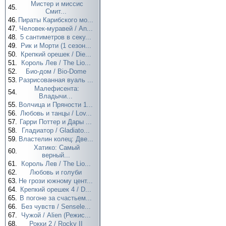
Мистер и миссис
45.
Смит...
46.
Пираты Карибского мо...
47.
Человек-муравей / An...
48.
5 сантиметров в секу...
49.
Рик и Морти (1 сезон...
50.
Крепкий орешек / Die...
51.
Король Лев / The Lio...
52.
Био-дом / Bio-Dome
53.
Разрисованная вуаль ...
Малефисента:
54.
Владычи...
55.
Волчица и Пряности 1...
56.
Любовь и танцы / Lov...
57.
Гарри Поттер и Дары ...
58.
Гладиатор / Gladiato...
59.
Властелин колец: Две...
Хатико: Самый
60.
верный...
61.
Король Лев / The Lio...
62.
Любовь и голуби
63.
Не грози южному цент...
64.
Крепкий орешек 4 / D...
65.
В погоне за счастьем...
66.
Без чувств / Sensele...
67.
Чужой / Alien (Режис...
68.
Рокки 2 / Rocky II