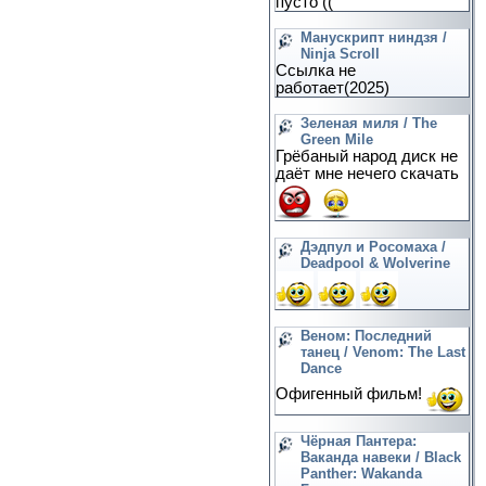
пусто ((
Манускрипт ниндзя /
Ninja Scroll
Ссылка не
работает(2025)
Зеленая миля / The
Green Mile
Грёбаный народ диск не
даёт мне нечего скачать
Дэдпул и Росомаха /
Deadpool & Wolverine
Веном: Последний
танец / Venom: The Last
Dance
Офигенный фильм!
Чёрная Пантера:
Ваканда навеки / Black
Panther: Wakanda