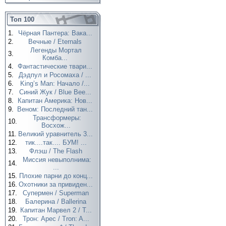
Топ 100
1.
Чёрная Пантера: Вака...
2.
Вечные / Eternals
Легенды Мортал
3.
Комба...
4.
Фантастические твари...
5.
Дэдпул и Росомаха / ...
6.
King’s Man: Начало /...
7.
Синий Жук / Blue Bee...
8.
Капитан Америка: Нов...
9.
Веном: Последний тан...
Трансформеры:
10.
Восхож...
11.
Великий уравнитель 3...
12.
тик....так.... БУМ! ...
13.
Флэш / The Flash
Миссия невыполнима:
14.
...
15.
Плохие парни до конц...
16.
Охотники за привиден...
17.
Супермен / Superman
18.
Балерина / Ballerina
19.
Капитан Марвел 2 / T...
20.
Трон: Арес / Tron: A...