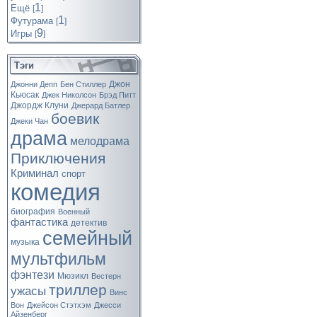
1
Ещё
[
]
1
Футурама
[
]
9
Игры
[
]
Тэги
Джон
Джонни Депп
Бен Стиллер
Кьюсак
Джек Николсон
Брэд Питт
Джордж Клуни
Джерард Батлер
боевик
Джеки Чан
драма
мелодрама
Приключения
Криминал
спорт
комедия
биография
Военный
фантастика
детектив
семейный
музыка
мультфильм
фэнтези
Мюзикл
Вестерн
триллер
ужасы
Винс
Вон
Джейсон Стэтхэм
Джесси
Айзенберг