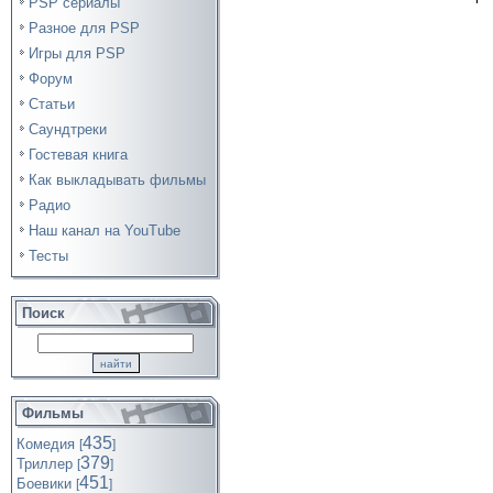
PSP сериалы
Разное для PSP
Игры для PSP
Форум
Статьи
Саундтреки
Гостевая книга
Как выкладывать фильмы
Радио
Наш канал на YouTube
Тесты
Поиск
Фильмы
435
Комедия
[
]
379
Триллер
[
]
451
Боевики
[
]