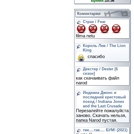
Время:
10:56
Коментарии
Страх / Fear
filma netu
Король Лев / The Lion
King
спасибо
Декстер / Dexter [6
сезон]
как скачаивать файл
narod
Индиана Джонс и
последний крестовый
поход / Indiana Jones
and the Last Crusade
Перезалейте пожалуйста
заново. Скачать нельзя,
папка Narod пустая.
тик....так.... БУМ! (2021)