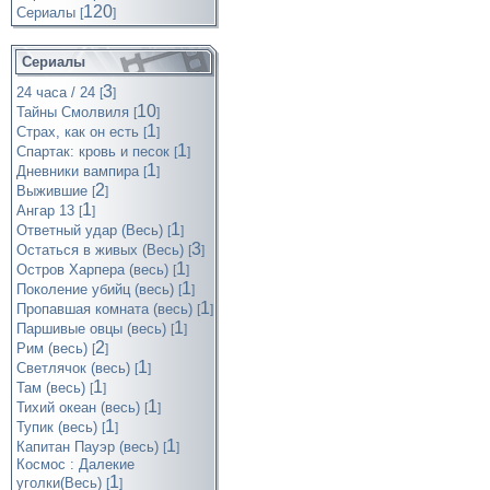
120
Cериалы
[
]
Сериалы
3
24 часа / 24
[
]
10
Тайны Смолвиля
[
]
1
Страх, как он есть
[
]
1
Спартак: кровь и песок
[
]
1
Дневники вампира
[
]
2
Выжившие
[
]
1
Ангар 13
[
]
1
Ответный удар (Весь)
[
]
3
Остаться в живых (Весь)
[
]
1
Остров Харпера (весь)
[
]
1
Поколение убийц (весь)
[
]
1
Пропавшая комната (весь)
[
]
1
Паршивые овцы (весь)
[
]
2
Рим (весь)
[
]
1
Светлячок (весь)
[
]
1
Там (весь)
[
]
1
Тихий океан (весь)
[
]
1
Тупик (весь)
[
]
1
Капитан Пауэр (весь)
[
]
Космос : Далекие
1
уголки(Весь)
[
]