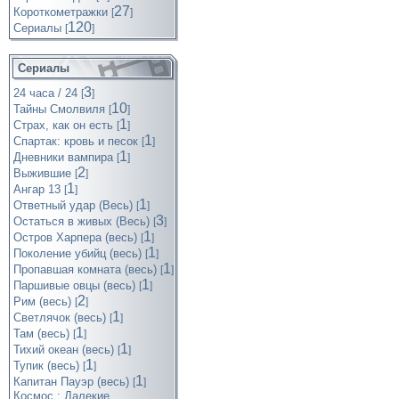
27
Короткометражки
[
]
120
Cериалы
[
]
Сериалы
3
24 часа / 24
[
]
10
Тайны Смолвиля
[
]
1
Страх, как он есть
[
]
1
Спартак: кровь и песок
[
]
1
Дневники вампира
[
]
2
Выжившие
[
]
1
Ангар 13
[
]
1
Ответный удар (Весь)
[
]
3
Остаться в живых (Весь)
[
]
1
Остров Харпера (весь)
[
]
1
Поколение убийц (весь)
[
]
1
Пропавшая комната (весь)
[
]
1
Паршивые овцы (весь)
[
]
2
Рим (весь)
[
]
1
Светлячок (весь)
[
]
1
Там (весь)
[
]
1
Тихий океан (весь)
[
]
1
Тупик (весь)
[
]
1
Капитан Пауэр (весь)
[
]
Космос : Далекие