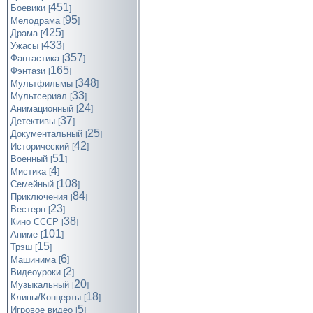
451
Боевики
[
]
95
Мелодрама
[
]
425
Драма
[
]
433
Ужасы
[
]
357
Фантастика
[
]
165
Фэнтази
[
]
348
Мультфильмы
[
]
33
Мультсериал
[
]
24
Анимационный
[
]
37
Детективы
[
]
25
Документальный
[
]
42
Исторический
[
]
51
Военный
[
]
4
Мистика
[
]
108
Семейный
[
]
84
Приключения
[
]
23
Вестерн
[
]
38
Кино СССР
[
]
101
Аниме
[
]
15
Трэш
[
]
6
Машинима
[
]
2
Видеоуроки
[
]
20
Музыкальный
[
]
18
Клипы/Концерты
[
]
5
Игровое видео
[
]