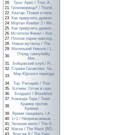
20.
Трон: Арес / Tron: A...
21.
Громовержцы* / Thund...
22.
Аватар: Пламя и пепе...
23.
Как приручить дракон...
24.
Мортал Комбат 2 / Mo...
25.
Как приручить дракон...
26.
Мстители Финал / Ave...
27.
Плохие парни навсегд...
28.
Новые мутанты / The ...
29.
Маленький Николя / L...
Отряд самоубийц:
30.
Мис...
31.
Бойцовский клуб / Fi...
32.
Стражи Галактики. Ча...
Мир Юрского периода
33.
...
34.
Тор: Рагнарёк / Thor...
35.
Бэтмен: Готэм в газо...
36.
Бладшот / Bloodshot
37.
Команда Тора / Team ...
Крамер против
38.
Крамер...
39.
Время танцевать / A ...
40.
1+1 / Неприкасаемые ...
41.
Зеленая миля / The G...
42.
Маска / The Mask [BD...
43.
Форсаж 8 / The Fate ...