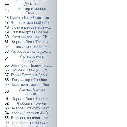
44.
Девчата
Мистер и миссис
45.
Смит...
46.
Пираты Карибского мо...
47.
Человек-муравей / An...
48.
5 сантиметров в секу...
49.
Рик и Морти (1 сезон...
50.
Крепкий орешек / Die...
51.
Король Лев / The Lio...
52.
Био-дом / Bio-Dome
53.
Разрисованная вуаль ...
Малефисента:
54.
Владычи...
55.
Волчица и Пряности 1...
56.
Любовь и танцы / Lov...
57.
Гарри Поттер и Дары ...
58.
Гладиатор / Gladiato...
59.
Властелин колец: Две...
Хатико: Самый
60.
верный...
61.
Король Лев / The Lio...
62.
Любовь и голуби
63.
Не грози южному цент...
64.
Крепкий орешек 4 / D...
65.
В погоне за счастьем...
66.
Без чувств / Sensele...