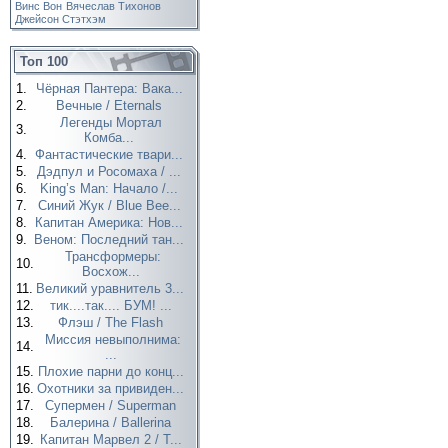
Винс Вон
Вячеслав Тихонов
Джейсон Стэтхэм
Топ 100
1.
Чёрная Пантера: Вака...
2.
Вечные / Eternals
Легенды Мортал
3.
Комба...
4.
Фантастические твари...
5.
Дэдпул и Росомаха / ...
6.
King’s Man: Начало /...
7.
Синий Жук / Blue Bee...
8.
Капитан Америка: Нов...
9.
Веном: Последний тан...
Трансформеры:
10.
Восхож...
11.
Великий уравнитель 3...
12.
тик....так.... БУМ! ...
13.
Флэш / The Flash
Миссия невыполнима:
14.
...
15.
Плохие парни до конц...
16.
Охотники за привиден...
17.
Супермен / Superman
18.
Балерина / Ballerina
19.
Капитан Марвел 2 / T...