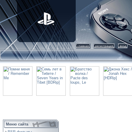
главная
регистрация
вход
Меню сайта
PSP фильмы