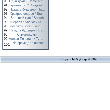
90.
Один дома / Home Alo...
91.
Терминатор 2: Судный...
92.
Назад в будущее - Тр...
93.
Храброе сердце / Bra...
94.
Большой куш / Snatch
95.
Шерлок / Sherlock (3...
96.
Доспехи Бога / Long ...
97.
Назад в будущее / Ba...
98.
Самогонщики
99.
Алеша Попович и Туга...
Не время для орехов
100.
...
Copyright MyCorp © 2026