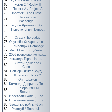
67.
Чужой / Alien (Режис...
68.
Рокки 2 / Rocky II
69.
Проект А / Project A
70.
Престиж / The Presti...
Пассажиры /
71.
Passenge...
72.
Сердце Дракона / Dra...
Приключения Петрова
73.
...
74.
Судья/The Judge
75.
Оружейный барон / Lo...
76.
Рэмпейдж / Rampage
77.
Мег: Монстр глубины ...
78.
2036 возрождение nex...
79.
Команда Тора. Часть ...
Оптом дешевле /
80.
Chea...
81.
Байкеры (Biker Boyz)...
82.
Флика 2 / Flicka 2
83.
Он – дракон
84.
Команда Дэррила / Te...
Безграничный
85.
Бэтмен:...
86.
Властелин колец: Бра...
87.
Властелин колец: Воз...
88.
Звездные войны (6 эп...
89.
Рататуй / Ratatouill...