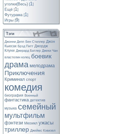
1
уголки(Весь)
[
]
1
Ещё
[
]
1
Футурама
[
]
9
Игры
[
]
Тэги
Джон
Джонни Депп
Бен Стиллер
Кьюсак
Джордж
Брэд Питт
Клуни
Джерард Батлер
Джеки Чан
боевик
властелин колец
драма
мелодрама
Приключения
Криминал
спорт
комедия
биография
Военный
фантастика
детектив
семейный
музыка
мультфильм
ужасы
фэнтези
Мюзикл
триллер
Джеймс Кэвизел