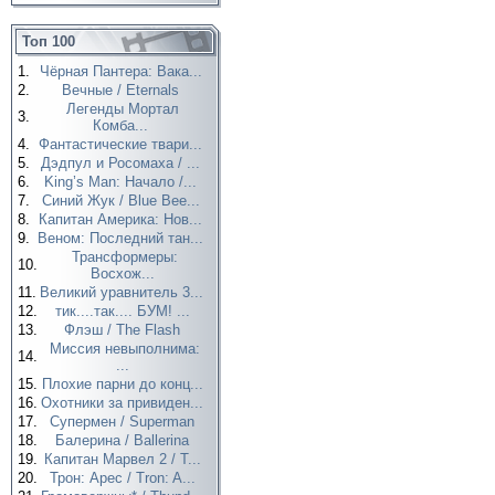
Топ 100
1.
Чёрная Пантера: Вака...
2.
Вечные / Eternals
Легенды Мортал
3.
Комба...
4.
Фантастические твари...
5.
Дэдпул и Росомаха / ...
6.
King’s Man: Начало /...
7.
Синий Жук / Blue Bee...
8.
Капитан Америка: Нов...
9.
Веном: Последний тан...
Трансформеры:
10.
Восхож...
11.
Великий уравнитель 3...
12.
тик....так.... БУМ! ...
13.
Флэш / The Flash
Миссия невыполнима:
14.
...
15.
Плохие парни до конц...
16.
Охотники за привиден...
17.
Супермен / Superman
18.
Балерина / Ballerina
19.
Капитан Марвел 2 / T...
20.
Трон: Арес / Tron: A...