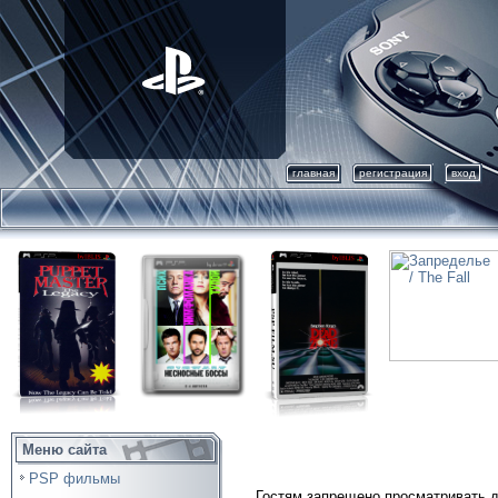
главная
регистрация
вход
Меню сайта
PSP фильмы
Гостям запрещено просматривать д