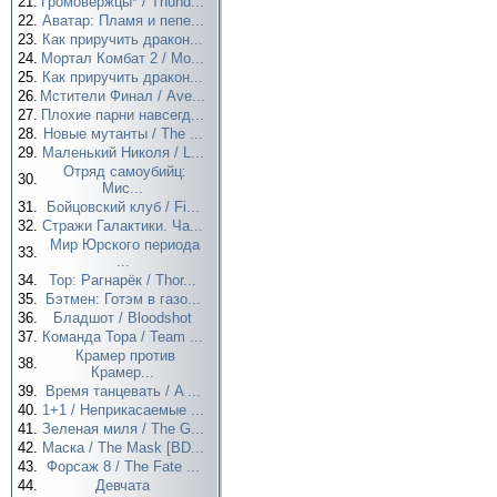
21.
Громовержцы* / Thund...
22.
Аватар: Пламя и пепе...
23.
Как приручить дракон...
24.
Мортал Комбат 2 / Mo...
25.
Как приручить дракон...
26.
Мстители Финал / Ave...
27.
Плохие парни навсегд...
28.
Новые мутанты / The ...
29.
Маленький Николя / L...
Отряд самоубийц:
30.
Мис...
31.
Бойцовский клуб / Fi...
32.
Стражи Галактики. Ча...
Мир Юрского периода
33.
...
34.
Тор: Рагнарёк / Thor...
35.
Бэтмен: Готэм в газо...
36.
Бладшот / Bloodshot
37.
Команда Тора / Team ...
Крамер против
38.
Крамер...
39.
Время танцевать / A ...
40.
1+1 / Неприкасаемые ...
41.
Зеленая миля / The G...
42.
Маска / The Mask [BD...
43.
Форсаж 8 / The Fate ...
44.
Девчата