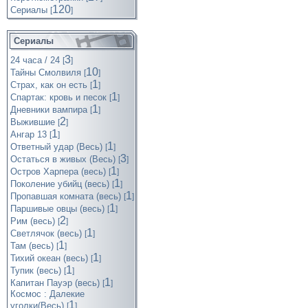
120
Cериалы
[
]
Сериалы
3
24 часа / 24
[
]
10
Тайны Смолвиля
[
]
1
Страх, как он есть
[
]
1
Спартак: кровь и песок
[
]
1
Дневники вампира
[
]
2
Выжившие
[
]
1
Ангар 13
[
]
1
Ответный удар (Весь)
[
]
3
Остаться в живых (Весь)
[
]
1
Остров Харпера (весь)
[
]
1
Поколение убийц (весь)
[
]
1
Пропавшая комната (весь)
[
]
1
Паршивые овцы (весь)
[
]
2
Рим (весь)
[
]
1
Светлячок (весь)
[
]
1
Там (весь)
[
]
1
Тихий океан (весь)
[
]
1
Тупик (весь)
[
]
1
Капитан Пауэр (весь)
[
]
Космос : Далекие
1
уголки(Весь)
[
]