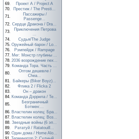
69.
Проект А / Project A
70.
Престиж / The Presti...
Пассажиры /
71.
Passenge...
72.
Сердце Дракона / Dra...
Приключения Петрова
73.
...
74.
Судья/The Judge
75.
Оружейный барон / Lo...
76.
Рэмпейдж / Rampage
77.
Мег: Монстр глубины ...
78.
2036 возрождение nex...
79.
Команда Тора. Часть ...
Оптом дешевле /
80.
Chea...
81.
Байкеры (Biker Boyz)...
82.
Флика 2 / Flicka 2
83.
Он – дракон
84.
Команда Дэррила / Te...
Безграничный
85.
Бэтмен:...
86.
Властелин колец: Бра...
87.
Властелин колец: Воз...
88.
Звездные войны (6 эп...
89.
Рататуй / Ratatouill...
90.
Один дома / Home Alo...
91.
Терминатор 2: Судный...