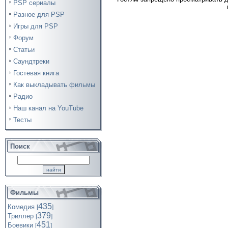
PSP сериалы
Разное для PSP
Игры для PSP
Форум
Статьи
Саундтреки
Гостевая книга
Как выкладывать фильмы
Радио
Наш канал на YouTube
Тесты
Поиск
Фильмы
435
Комедия
[
]
379
Триллер
[
]
451
Боевики
[
]