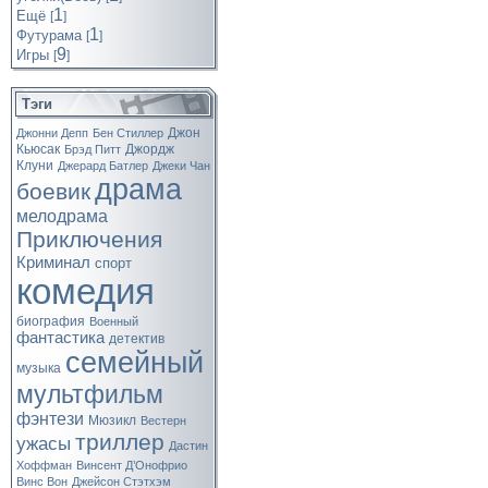
1
Ещё
[
]
1
Футурама
[
]
9
Игры
[
]
Тэги
Джон
Джонни Депп
Бен Стиллер
Кьюсак
Джордж
Брэд Питт
Клуни
Джерард Батлер
Джеки Чан
драма
боевик
мелодрама
Приключения
Криминал
спорт
комедия
биография
Военный
фантастика
детектив
семейный
музыка
мультфильм
фэнтези
Мюзикл
Вестерн
триллер
ужасы
Дастин
Хоффман
Винсент Д’Онофрио
Винс Вон
Джейсон Стэтхэм