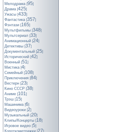
95
Мелодрама
[
]
425
Драма
[
]
433
Ужасы
[
]
357
Фантастика
[
]
165
Фэнтази
[
]
348
Мультфильмы
[
]
33
Мультсериал
[
]
24
Анимационный
[
]
37
Детективы
[
]
25
Документальный
[
]
42
Исторический
[
]
51
Военный
[
]
4
Мистика
[
]
108
Семейный
[
]
84
Приключения
[
]
23
Вестерн
[
]
38
Кино СССР
[
]
101
Аниме
[
]
15
Трэш
[
]
6
Машинима
[
]
2
Видеоуроки
[
]
20
Музыкальный
[
]
18
Клипы/Концерты
[
]
5
Игровое видео
[
]
27
Короткометражки
[
]