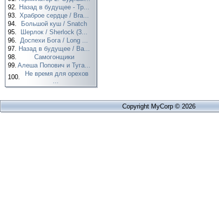
92.
Назад в будущее - Тр...
93.
Храброе сердце / Bra...
94.
Большой куш / Snatch
95.
Шерлок / Sherlock (3...
96.
Доспехи Бога / Long ...
97.
Назад в будущее / Ba...
98.
Самогонщики
99.
Алеша Попович и Туга...
Не время для орехов
100.
...
Copyright MyCorp © 2026