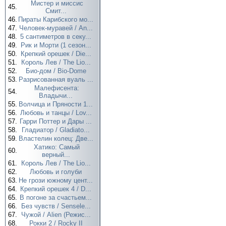
Мистер и миссис
45.
Смит...
46.
Пираты Карибского мо...
47.
Человек-муравей / An...
48.
5 сантиметров в секу...
49.
Рик и Морти (1 сезон...
50.
Крепкий орешек / Die...
51.
Король Лев / The Lio...
52.
Био-дом / Bio-Dome
53.
Разрисованная вуаль ...
Малефисента:
54.
Владычи...
55.
Волчица и Пряности 1...
56.
Любовь и танцы / Lov...
57.
Гарри Поттер и Дары ...
58.
Гладиатор / Gladiato...
59.
Властелин колец: Две...
Хатико: Самый
60.
верный...
61.
Король Лев / The Lio...
62.
Любовь и голуби
63.
Не грози южному цент...
64.
Крепкий орешек 4 / D...
65.
В погоне за счастьем...
66.
Без чувств / Sensele...
67.
Чужой / Alien (Режис...
68.
Рокки 2 / Rocky II