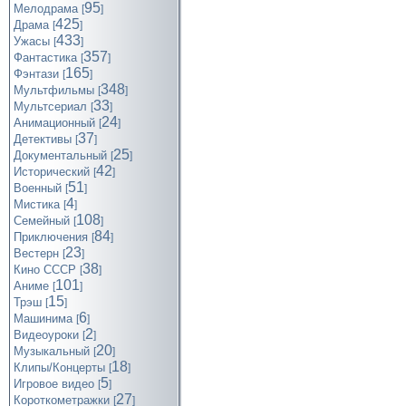
95
Мелодрама
[
]
425
Драма
[
]
433
Ужасы
[
]
357
Фантастика
[
]
165
Фэнтази
[
]
348
Мультфильмы
[
]
33
Мультсериал
[
]
24
Анимационный
[
]
37
Детективы
[
]
25
Документальный
[
]
42
Исторический
[
]
51
Военный
[
]
4
Мистика
[
]
108
Семейный
[
]
84
Приключения
[
]
23
Вестерн
[
]
38
Кино СССР
[
]
101
Аниме
[
]
15
Трэш
[
]
6
Машинима
[
]
2
Видеоуроки
[
]
20
Музыкальный
[
]
18
Клипы/Концерты
[
]
5
Игровое видео
[
]
27
Короткометражки
[
]