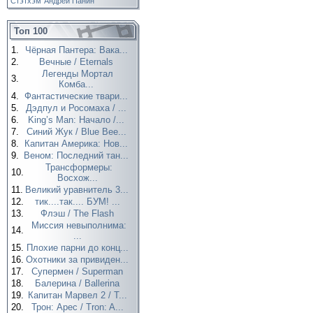
Стэтхэм
Андрей Панин
Топ 100
1.
Чёрная Пантера: Вака...
2.
Вечные / Eternals
Легенды Мортал
3.
Комба...
4.
Фантастические твари...
5.
Дэдпул и Росомаха / ...
6.
King’s Man: Начало /...
7.
Синий Жук / Blue Bee...
8.
Капитан Америка: Нов...
9.
Веном: Последний тан...
Трансформеры:
10.
Восхож...
11.
Великий уравнитель 3...
12.
тик....так.... БУМ! ...
13.
Флэш / The Flash
Миссия невыполнима:
14.
...
15.
Плохие парни до конц...
16.
Охотники за привиден...
17.
Супермен / Superman
18.
Балерина / Ballerina
19.
Капитан Марвел 2 / T...
20.
Трон: Арес / Tron: A...