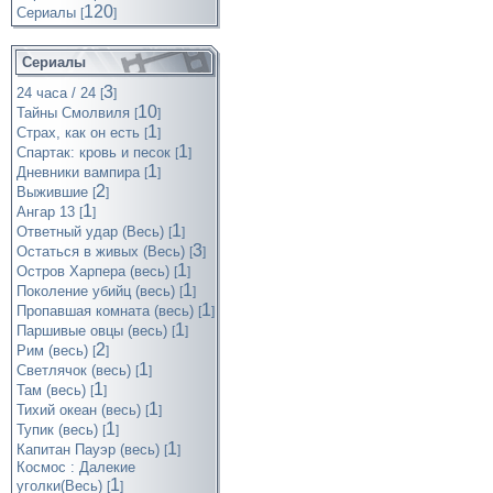
120
Cериалы
[
]
Сериалы
3
24 часа / 24
[
]
10
Тайны Смолвиля
[
]
1
Страх, как он есть
[
]
1
Спартак: кровь и песок
[
]
1
Дневники вампира
[
]
2
Выжившие
[
]
1
Ангар 13
[
]
1
Ответный удар (Весь)
[
]
3
Остаться в живых (Весь)
[
]
1
Остров Харпера (весь)
[
]
1
Поколение убийц (весь)
[
]
1
Пропавшая комната (весь)
[
]
1
Паршивые овцы (весь)
[
]
2
Рим (весь)
[
]
1
Светлячок (весь)
[
]
1
Там (весь)
[
]
1
Тихий океан (весь)
[
]
1
Тупик (весь)
[
]
1
Капитан Пауэр (весь)
[
]
Космос : Далекие
1
уголки(Весь)
[
]