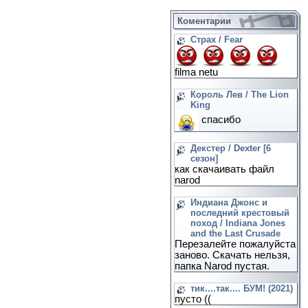
Коментарии
Страх / Fear
filma netu
Король Лев / The Lion
King
спасибо
Декстер / Dexter [6
сезон]
как скачаивать файл
narod
Индиана Джонс и
последний крестовый
поход / Indiana Jones
and the Last Crusade
Перезалейте пожалуйста
заново. Скачать нельзя,
папка Narod пустая.
тик....так.... БУМ! (2021)
пусто ((