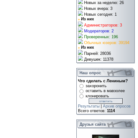
Новых за неделю: 26
Новых вчера: 3
Новых сегодня: 1
»
Из них
Администраторов: 3
Модераторов: 2
Проверенных: 196
Обычных юзеров: 39194
»
Из них
Парней: 28036
Девушек: 11378
Наш опрос
Что сделать с Лениным?
захоронить
оставить в мавзолее
клонировать
Результаты
|
Архив опросов
Всего ответов:
1114
Друзья сайта