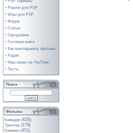
PSP сериалы
Разное для PSP
Игры для PSP
Форум
Статьи
Саундтреки
Гостевая книга
Как выкладывать фильмы
Радио
Наш канал на YouTube
Тесты
Поиск
Фильмы
435
Комедия
[
]
379
Триллер
[
]
451
Боевики
[
]