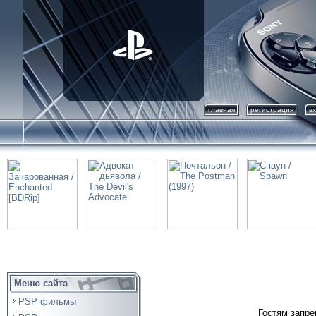
главная
регистрация
в
Меню сайта
PSP фильмы
Гостям запре