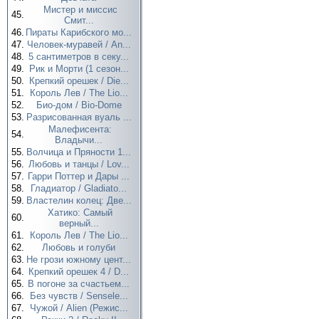
Мистер и миссис
45.
Смит...
46.
Пираты Карибского мо...
47.
Человек-муравей / An...
48.
5 сантиметров в секу...
49.
Рик и Морти (1 сезон...
50.
Крепкий орешек / Die...
51.
Король Лев / The Lio...
52.
Био-дом / Bio-Dome
53.
Разрисованная вуаль ...
Малефисента:
54.
Владычи...
55.
Волчица и Пряности 1...
56.
Любовь и танцы / Lov...
57.
Гарри Поттер и Дары ...
58.
Гладиатор / Gladiato...
59.
Властелин колец: Две...
Хатико: Самый
60.
верный...
61.
Король Лев / The Lio...
62.
Любовь и голуби
63.
Не грози южному цент...
64.
Крепкий орешек 4 / D...
65.
В погоне за счастьем...
66.
Без чувств / Sensele...
67.
Чужой / Alien (Режис...