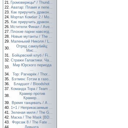
21.
Громовержцы* / Thund...
22.
Аватар: Пламя и пепе...
23.
Как приручить дракон...
24.
Мортал Комбат 2 / Mo...
25.
Как приручить дракон...
26.
Мстители Финал / Ave...
27.
Плохие парни навсегд...
28.
Новые мутанты / The ...
29.
Маленький Николя / L...
Отряд самоубийц:
30.
Мис...
31.
Бойцовский клуб / Fi...
32.
Стражи Галактики. Ча...
Мир Юрского периода
33.
...
34.
Тор: Рагнарёк / Thor...
35.
Бэтмен: Готэм в газо...
36.
Бладшот / Bloodshot
37.
Команда Тора / Team ...
Крамер против
38.
Крамер...
39.
Время танцевать / A ...
40.
1+1 / Неприкасаемые ...
41.
Зеленая миля / The G...
42.
Маска / The Mask [BD...
43.
Форсаж 8 / The Fate ...
44.
Девчата