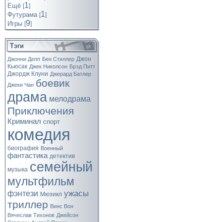
1
Ещё
[
]
1
Футурама
[
]
9
Игры
[
]
Тэги
Джон
Джонни Депп
Бен Стиллер
Кьюсак
Джек Николсон
Брэд Питт
Джордж Клуни
Джерард Батлер
боевик
Джеки Чан
драма
мелодрама
Приключения
Криминал
спорт
комедия
биография
Военный
фантастика
детектив
семейный
музыка
мультфильм
ужасы
фэнтези
Мюзикл
триллер
Винс Вон
Вячеслав Тихонов
Джейсон