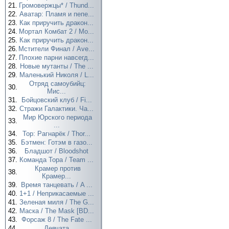
21.
Громовержцы* / Thund...
22.
Аватар: Пламя и пепе...
23.
Как приручить дракон...
24.
Мортал Комбат 2 / Mo...
25.
Как приручить дракон...
26.
Мстители Финал / Ave...
27.
Плохие парни навсегд...
28.
Новые мутанты / The ...
29.
Маленький Николя / L...
Отряд самоубийц:
30.
Мис...
31.
Бойцовский клуб / Fi...
32.
Стражи Галактики. Ча...
Мир Юрского периода
33.
...
34.
Тор: Рагнарёк / Thor...
35.
Бэтмен: Готэм в газо...
36.
Бладшот / Bloodshot
37.
Команда Тора / Team ...
Крамер против
38.
Крамер...
39.
Время танцевать / A ...
40.
1+1 / Неприкасаемые ...
41.
Зеленая миля / The G...
42.
Маска / The Mask [BD...
43.
Форсаж 8 / The Fate ...
44.
Девчата