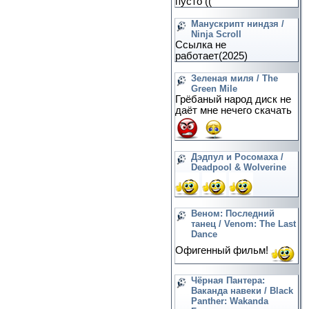
пусто ((
Манускрипт ниндзя /
Ninja Scroll
Ссылка не
работает(2025)
Зеленая миля / The
Green Mile
Грёбаный народ диск не
даёт мне нечего скачать
Дэдпул и Росомаха /
Deadpool & Wolverine
Веном: Последний
танец / Venom: The Last
Dance
Офигенный фильм!
Чёрная Пантера:
Ваканда навеки / Black
Panther: Wakanda