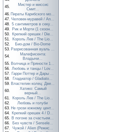
Мистер и миссис
45.
Смит...
46.
Пираты Карибского мо...
47.
Человек-муравей / An...
48.
5 сантиметров в секу...
49.
Рик и Морти (1 сезон...
50.
Крепкий орешек / Die...
51.
Король Лев / The Lio...
52.
Био-дом / Bio-Dome
53.
Разрисованная вуаль ...
Малефисента:
54.
Владычи...
55.
Волчица и Пряности 1...
56.
Любовь и танцы / Lov...
57.
Гарри Поттер и Дары ...
58.
Гладиатор / Gladiato...
59.
Властелин колец: Две...
Хатико: Самый
60.
верный...
61.
Король Лев / The Lio...
62.
Любовь и голуби
63.
Не грози южному цент...
64.
Крепкий орешек 4 / D...
65.
В погоне за счастьем...
66.
Без чувств / Sensele...
67.
Чужой / Alien (Режис...