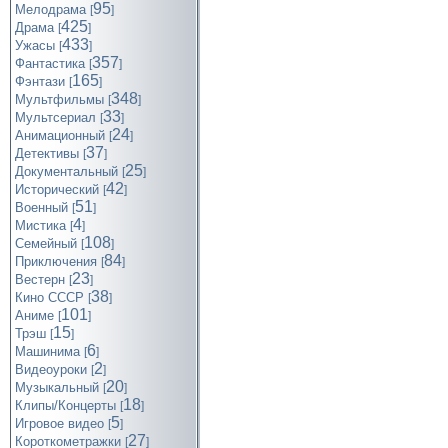
95
Мелодрама
[
]
425
Драма
[
]
433
Ужасы
[
]
357
Фантастика
[
]
165
Фэнтази
[
]
348
Мультфильмы
[
]
33
Мультсериал
[
]
24
Анимационный
[
]
37
Детективы
[
]
25
Документальный
[
]
42
Исторический
[
]
51
Военный
[
]
4
Мистика
[
]
108
Семейный
[
]
84
Приключения
[
]
23
Вестерн
[
]
38
Кино СССР
[
]
101
Аниме
[
]
15
Трэш
[
]
6
Машинима
[
]
2
Видеоуроки
[
]
20
Музыкальный
[
]
18
Клипы/Концерты
[
]
5
Игровое видео
[
]
27
Короткометражки
[
]