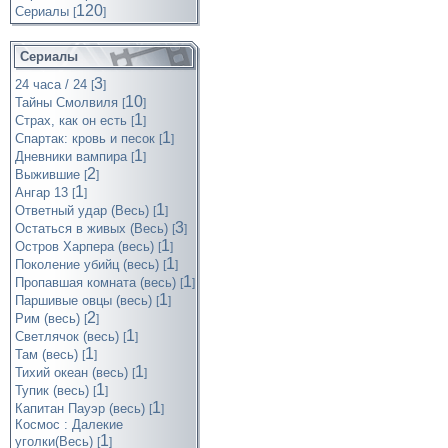
120
Cериалы
[
]
Сериалы
3
24 часа / 24
[
]
10
Тайны Смолвиля
[
]
1
Страх, как он есть
[
]
1
Спартак: кровь и песок
[
]
1
Дневники вампира
[
]
2
Выжившие
[
]
1
Ангар 13
[
]
1
Ответный удар (Весь)
[
]
3
Остаться в живых (Весь)
[
]
1
Остров Харпера (весь)
[
]
1
Поколение убийц (весь)
[
]
1
Пропавшая комната (весь)
[
]
1
Паршивые овцы (весь)
[
]
2
Рим (весь)
[
]
1
Светлячок (весь)
[
]
1
Там (весь)
[
]
1
Тихий океан (весь)
[
]
1
Тупик (весь)
[
]
1
Капитан Пауэр (весь)
[
]
Космос : Далекие
1
уголки(Весь)
[
]