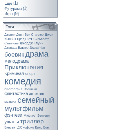
1
Ещё
[
]
1
Футурама
[
]
9
Игры
[
]
Тэги
Джон
Джонни Депп
Бен Стиллер
Кьюсак
Брэд Питт
Сильвестр
Джордж Клуни
Сталлоне
Джерард Батлер
Джеки Чан
драма
боевик
мелодрама
Приключения
Криминал
спорт
комедия
биография
Военный
фантастика
детектив
семейный
музыка
мультфильм
фэнтези
Мюзикл
Вестерн
триллер
ужасы
Винсент Д’Онофрио
Винс Вон