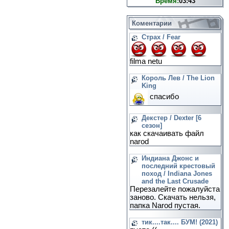
Время:
03:43
Коментарии
Страх / Fear
filma netu
Король Лев / The Lion
King
спасибо
Декстер / Dexter [6
сезон]
как скачаивать файл
narod
Индиана Джонс и
последний крестовый
поход / Indiana Jones
and the Last Crusade
Перезалейте пожалуйста
заново. Скачать нельзя,
папка Narod пустая.
тик....так.... БУМ! (2021)