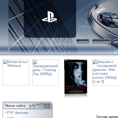
главная
регистрация
в
Меню сайта
PSP фильмы
Гостям запре