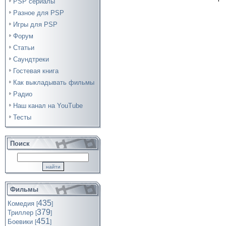
PSP сериалы
Разное для PSP
Игры для PSP
Форум
Статьи
Саундтреки
Гостевая книга
Как выкладывать фильмы
Радио
Наш канал на YouTube
Тесты
Поиск
Фильмы
435
Комедия
[
]
379
Триллер
[
]
451
Боевики
[
]