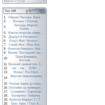
Джейсон Стэтхэм
Топ 100
1.
Чёрная Пантера: Вака...
2.
Вечные / Eternals
Легенды Мортал
3.
Комба...
4.
Фантастические твари...
5.
Дэдпул и Росомаха / ...
6.
King’s Man: Начало /...
7.
Синий Жук / Blue Bee...
8.
Капитан Америка: Нов...
9.
Веном: Последний тан...
Трансформеры:
10.
Восхож...
11.
Великий уравнитель 3...
12.
тик....так.... БУМ! ...
13.
Флэш / The Flash
Миссия невыполнима:
14.
...
15.
Плохие парни до конц...
16.
Охотники за привиден...
17.
Супермен / Superman
18.
Балерина / Ballerina
19.
Капитан Марвел 2 / T...
20.
Трон: Арес / Tron: A...